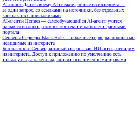
AI-поиск
Дайте своему AI свежие данные из интернета —
за один запрос, со ссылками на источники, без отдельных
контрактов с поисковиками
AI-агенты
Hermes — самообучающийся AI-агент: учится
навыкам из опыта, помнит контекст и работает с данными
портала
Серверы
Серверы Black Hole — облачные серверы, полностью
невидимые из интернета
Безопасность
Сервер, который создаст ваш ИИ-агент, невидим
из интернета. Доступ к приложению по умолчанию есть
только у вас, а ключи выдаются с ограниченными правами