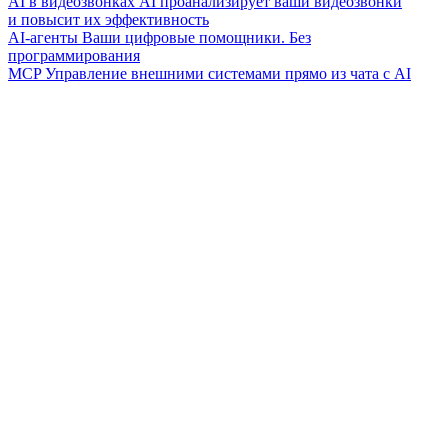
AI в видеозвонках
AI проанализирует ваши видеозвонки
и повысит их эффективность
AI-агенты
Ваши цифровые помощники. Без
программирования
MCP
Управление внешними системами прямо из чата с AI