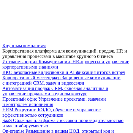
Крупным компаниям
Корпоративная платформа для коммуникаций, продаж, HR и
управления процессами в масштабе крупного бизнеса
Интранет-портал
Коммуникации, HR-процессы и управление
корпоративными знаниями
ВКС
Безопасные видеозвонки и AI-фиксация итогов встреч
Корпоративный мессенджер
Защищенные коммуникации
с интеграцией CRM, задач и видеосвязи
Автоматизация продаж
CRM, сквозная аналитика и
управление продажами в едином контуре
Проектный офис
Управление проектами, задачами
и контролем исполнения
HRM
Рекрутинг, КЭДО, обучение и управление
эффективностью сотрудников
SaaS
Облачная платформа с высокой производительностью
и масштабируемостью
On-premise
Размещение в вашем ЦОД, открытый код и