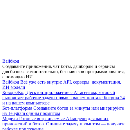
Вайбкод
Создавайте приложения, чат-боты, дашборды и сервисы
для бизнеса самостоятельно, без навыков программирования,
с помощью ИИ
Вайбкод
Всё уже есть внутри: API, серверы, документация,
ИИ-модели
Коворк/Код
Десктоп-приложение с AI-агентом, который
выполняет рабочие задачи прямо в вашем портале Битрикс24
и на вашем компьютере
Бот-платформа
Создавайте ботов за минуты или мигрируйте
из Telegram одним промптом
Модели
Готовые встраиваемые AI-модели для ваших
приложений и ботов. Опишите задачу промптом — получите
рабочее приложение