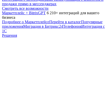
продажи прямо в мессенджерах
Смотреть все возможности
Маркетплейс + BitrixGPT
6 210+ интеграций для вашего
бизнеса
Подробнее о Маркетплейсе
Перейти в каталог
Популярные
приложения
Миграция в Битрикс24
Телефония
Интеграция с
1С
Решения