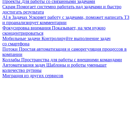
Проекты
Для работы со связанными задачами
Скрам
Помогает системно работать над задачами и быстро
достигать результата
AI в Задачах
Ускоряет работу с задачами, поможет написать ТЗ
и проанализирует комментарии
Фокусировка внимания
Показывает, на чем нужно
сконцентрироваться
Мобильные задачи
Контролируйте выполнение задач
со смартфона
Потоки
Простая автоматизация и саморегуляция процессов в
компании
Коллабы
Пространства для работы с внешними командами
Автоматизация задач
Шаблоны и роботы уменьшат
количество рутины
Миграция из других сервисов