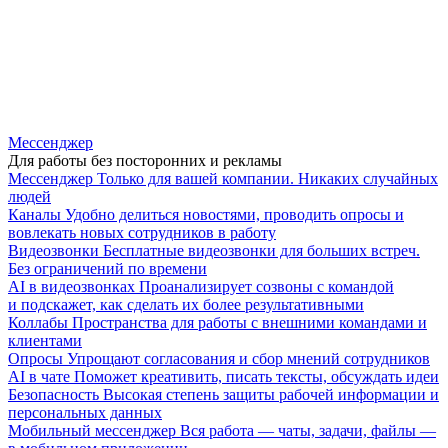
Мессенджер
Для работы без посторонних и рекламы
Мессенджер
Только для вашей компании. Никаких случайных
людей
Каналы
Удобно делиться новостями, проводить опросы и
вовлекать новых сотрудников в работу
Видеозвонки
Бесплатные видеозвонки для больших встреч.
Без ограничений по времени
AI в видеозвонках
Проанализирует созвоны с командой
и подскажет, как сделать их более результативными
Коллабы
Пространства для работы с внешними командами и
клиентами
Опросы
Упрощают согласования и сбор мнений сотрудников
AI в чате
Поможет креативить, писать тексты, обсуждать идеи
Безопасность
Высокая степень защиты рабочей информации и
персональных данных
Мобильный мессенджер
Вся работа — чаты, задачи, файлы —