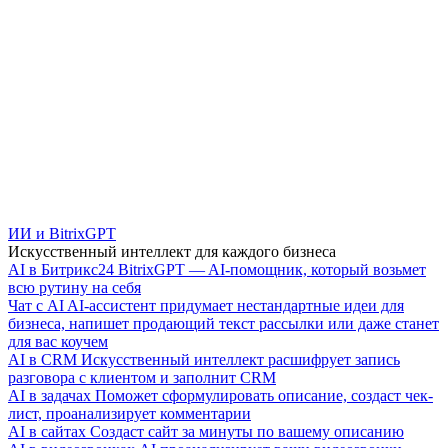
ИИ и BitrixGPT
Искусственный интеллект для каждого бизнеса
AI в Битрикс24
BitrixGPT — AI-помощник, который возьмет
всю рутину на себя
Чат с AI
AI-ассистент придумает нестандартные идеи для
бизнеса, напишет продающий текст рассылки или даже станет
для вас коучем
AI в CRM
Искусственный интеллект расшифрует запись
разговора с клиентом и заполнит CRM
AI в задачах
Поможет сформулировать описание, создаст чек-
лист, проанализирует комментарии
AI в сайтах
Создаст сайт за минуты по вашему описанию