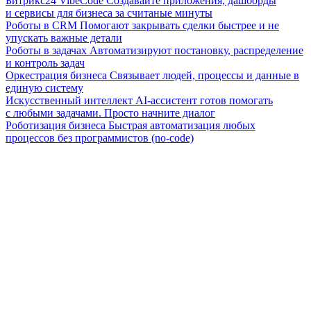
Битрикс24 VibeCode
Создавайте приложения, дашборды
и сервисы для бизнеса за считаные минуты
Роботы в CRM
Помогают закрывать сделки быстрее и не
упускать важные детали
Роботы в задачах
Автоматизируют постановку, распределение
и контроль задач
Оркестрация бизнеса
Связывает людей, процессы и данные в
единую систему
Искусственный интеллект
AI-ассистент готов помогать
с любыми задачами. Просто начните диалог
Роботизация бизнеса
Быстрая автоматизация любых
процессов без программистов (no-code)