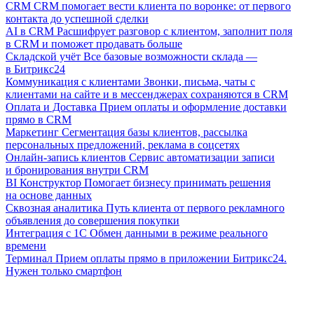
CRM
CRM помогает вести клиента по воронке: от первого
контакта до успешной сделки
AI в CRM
Расшифрует разговор с клиентом, заполнит поля
в CRM и поможет продавать больше
Складской учёт
Все базовые возможности склада —
в Битрикс24
Коммуникация с клиентами
Звонки, письма, чаты с
клиентами на сайте и в мессенджерах сохраняются в CRM
Оплата и Доставка
Прием оплаты и оформление доставки
прямо в CRM
Маркетинг
Сегментация базы клиентов, рассылка
персональных предложений, реклама в соцсетях
Онлайн-запись клиентов
Сервис автоматизации записи
и бронирования внутри CRM
BI Конструктор
Помогает бизнесу принимать решения
на основе данных
Сквозная аналитика
Путь клиента от первого рекламного
объявления до совершения покупки
Интеграция с 1С
Обмен данными в режиме реального
времени
Терминал
Прием оплаты прямо в приложении Битрикс24.
Нужен только смартфон