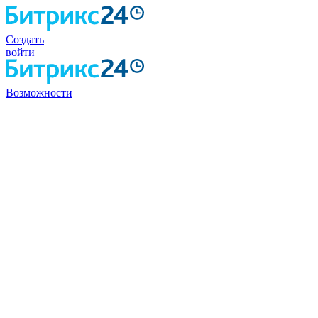
Создать
войти
Возможности