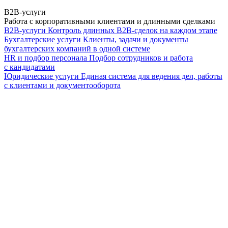
B2B-услуги
Работа с корпоративными клиентами и длинными сделками
B2B-услуги
Контроль длинных B2B-сделок на каждом этапе
Бухгалтерские услуги
Клиенты, задачи и документы
бухгалтерских компаний в одной системе
HR и подбор персонала
Подбор сотрудников и работа
с кандидатами
Юридические услуги
Единая система для ведения дел, работы
с клиентами и документооборота