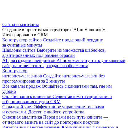
Сайты и магазины
Создание в простом конструкторе с AI-помощником.
Интегрировано в CRM
Конструктор сайтов
Создайте продающий лендинг
за считаные минуты
Шаблоны сайтов
Выберите из множества шаблонов,
адаптированных под разные отрасли
AI для создания лендингов
AI поможет запустить уникальный
сайт, напишет тексты, создаст изображения
Конструктор
интернет-магазинов
Создайте интернет-магазин без
программирования за 2 минуты
Все каналы продаж
Общайтесь с клиентами там, где им
удобно
Онлайн-запись клиентов
Сервис автоматизации записи
и бронирования внутри CRM
Складской учет
Эффективное управление товарами
и остатками. Доступ с любого устройства
Сквозная аналитика
Перед вами весь путь клиента —
от первого визита на сайт до повторных покупок
Интеграция с мессенджерами
Коммуникация с клиентом и