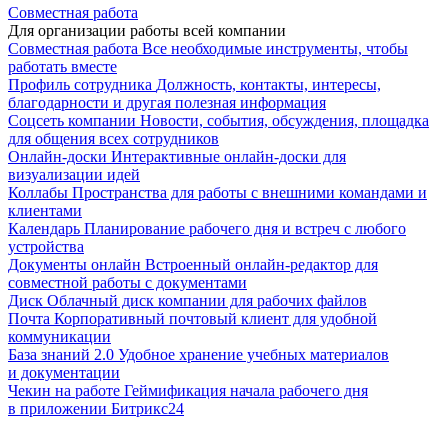
Совместная работа
Для организации работы всей компании
Совместная работа
Все необходимые инструменты, чтобы
работать вместе
Профиль сотрудника
Должность, контакты, интересы,
благодарности и другая полезная информация
Соцсеть компании
Новости, события, обсуждения, площадка
для общения всех сотрудников
Онлайн-доски
Интерактивные онлайн-доски для
визуализации идей
Коллабы
Пространства для работы с внешними командами и
клиентами
Календарь
Планирование рабочего дня и встреч с любого
устройства
Документы онлайн
Встроенный онлайн-редактор для
совместной работы с документами
Диск
Облачный диск компании для рабочих файлов
Почта
Корпоративный почтовый клиент для удобной
коммуникации
База знаний 2.0
Удобное хранение учебных материалов
и документации
Чекин на работе
Геймификация начала рабочего дня
в приложении Битрикс24