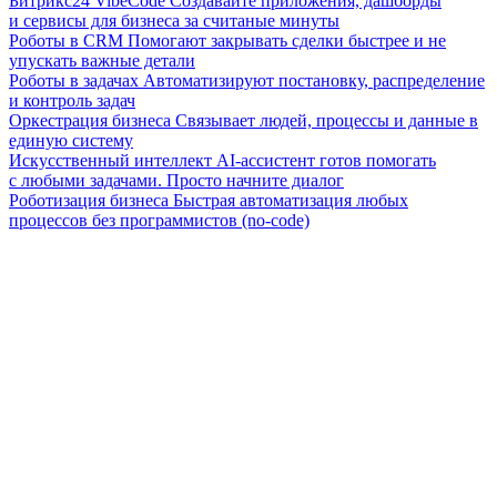
Битрикс24 VibeCode
Создавайте приложения, дашборды
и сервисы для бизнеса за считаные минуты
Роботы в CRM
Помогают закрывать сделки быстрее и не
упускать важные детали
Роботы в задачах
Автоматизируют постановку, распределение
и контроль задач
Оркестрация бизнеса
Связывает людей, процессы и данные в
единую систему
Искусственный интеллект
AI-ассистент готов помогать
с любыми задачами. Просто начните диалог
Роботизация бизнеса
Быстрая автоматизация любых
процессов без программистов (no-code)