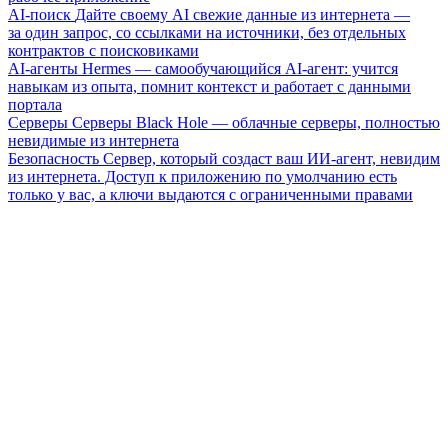
AI-поиск
Дайте своему AI свежие данные из интернета —
за один запрос, со ссылками на источники, без отдельных
контрактов с поисковиками
AI-агенты
Hermes — самообучающийся AI-агент: учится
навыкам из опыта, помнит контекст и работает с данными
портала
Серверы
Серверы Black Hole — облачные серверы, полностью
невидимые из интернета
Безопасность
Сервер, который создаст ваш ИИ-агент, невидим
из интернета. Доступ к приложению по умолчанию есть
только у вас, а ключи выдаются с ограниченными правами