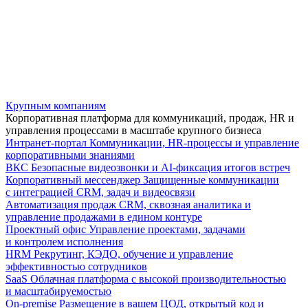
Крупным компаниям
Корпоративная платформа для коммуникаций, продаж, HR и
управления процессами в масштабе крупного бизнеса
Интранет-портал
Коммуникации, HR-процессы и управление
корпоративными знаниями
ВКС
Безопасные видеозвонки и AI-фиксация итогов встреч
Корпоративный мессенджер
Защищенные коммуникации
с интеграцией CRM, задач и видеосвязи
Автоматизация продаж
CRM, сквозная аналитика и
управление продажами в едином контуре
Проектный офис
Управление проектами, задачами
и контролем исполнения
HRM
Рекрутинг, КЭДО, обучение и управление
эффективностью сотрудников
SaaS
Облачная платформа с высокой производительностью
и масштабируемостью
On-premise
Размещение в вашем ЦОД, открытый код и