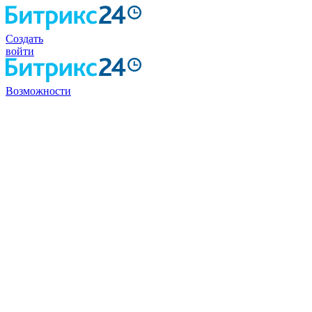
Создать
войти
Возможности