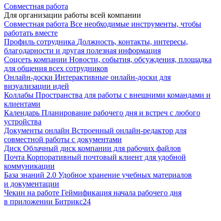
Совместная работа
Для организации работы всей компании
Совместная работа
Все необходимые инструменты, чтобы
работать вместе
Профиль сотрудника
Должность, контакты, интересы,
благодарности и другая полезная информация
Соцсеть компании
Новости, события, обсуждения, площадка
для общения всех сотрудников
Онлайн-доски
Интерактивные онлайн-доски для
визуализации идей
Коллабы
Пространства для работы с внешними командами и
клиентами
Календарь
Планирование рабочего дня и встреч с любого
устройства
Документы онлайн
Встроенный онлайн-редактор для
совместной работы с документами
Диск
Облачный диск компании для рабочих файлов
Почта
Корпоративный почтовый клиент для удобной
коммуникации
База знаний 2.0
Удобное хранение учебных материалов
и документации
Чекин на работе
Геймификация начала рабочего дня
в приложении Битрикс24