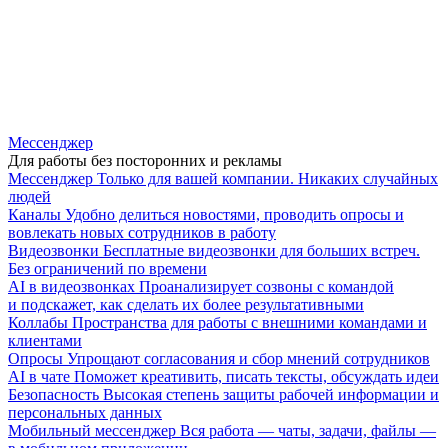
Мессенджер
Для работы без посторонних и рекламы
Мессенджер
Только для вашей компании. Никаких случайных
людей
Каналы
Удобно делиться новостями, проводить опросы и
вовлекать новых сотрудников в работу
Видеозвонки
Бесплатные видеозвонки для больших встреч.
Без ограничений по времени
AI в видеозвонках
Проанализирует созвоны с командой
и подскажет, как сделать их более результативными
Коллабы
Пространства для работы с внешними командами и
клиентами
Опросы
Упрощают согласования и сбор мнений сотрудников
AI в чате
Поможет креативить, писать тексты, обсуждать идеи
Безопасность
Высокая степень защиты рабочей информации и
персональных данных
Мобильный мессенджер
Вся работа — чаты, задачи, файлы —