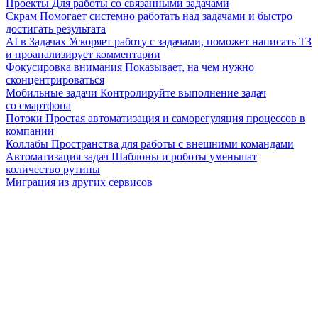
Проекты
Для работы со связанными задачами
Скрам
Помогает системно работать над задачами и быстро
достигать результата
AI в Задачах
Ускоряет работу с задачами, поможет написать ТЗ
и проанализирует комментарии
Фокусировка внимания
Показывает, на чем нужно
сконцентрироваться
Мобильные задачи
Контролируйте выполнение задач
со смартфона
Потоки
Простая автоматизация и саморегуляция процессов в
компании
Коллабы
Пространства для работы с внешними командами
Автоматизация задач
Шаблоны и роботы уменьшат
количество рутины
Миграция из других сервисов