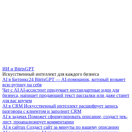
ИИ и BitrixGPT
Искусственный интеллект для каждого бизнеса
AI в Битрикс24
BitrixGPT — AI-помощник, который возьмет
всю рутину на себя
Чат с AI
AI-ассистент придумает нестандартные идеи для
бизнеса, напишет продающий текст рассылки или даже станет
для вас коучем
AI в CRM
Искусственный интеллект расшифрует запись
разговора с клиентом и заполнит CRM
AI в задачах
Поможет сформулировать описание, создаст чек-
лист, проанализирует комментарии
AI в сайтах
Создаст сайт за минуты по вашему описанию