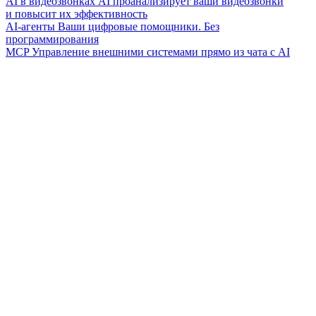
AI в видеозвонках
AI проанализирует ваши видеозвонки
и повысит их эффективность
AI-агенты
Ваши цифровые помощники. Без
программирования
MCP
Управление внешними системами прямо из чата с AI