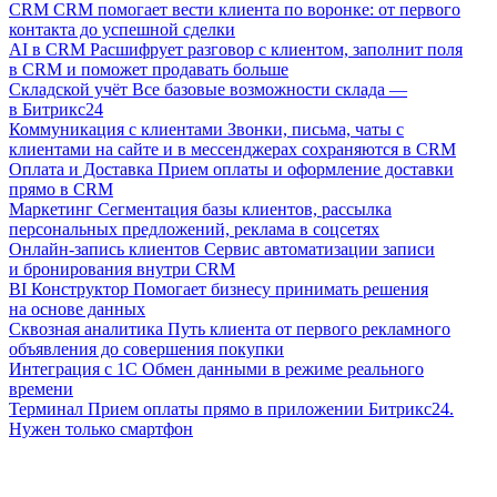
CRM
CRM помогает вести клиента по воронке: от первого
контакта до успешной сделки
AI в CRM
Расшифрует разговор с клиентом, заполнит поля
в CRM и поможет продавать больше
Складской учёт
Все базовые возможности склада —
в Битрикс24
Коммуникация с клиентами
Звонки, письма, чаты с
клиентами на сайте и в мессенджерах сохраняются в CRM
Оплата и Доставка
Прием оплаты и оформление доставки
прямо в CRM
Маркетинг
Сегментация базы клиентов, рассылка
персональных предложений, реклама в соцсетях
Онлайн-запись клиентов
Сервис автоматизации записи
и бронирования внутри CRM
BI Конструктор
Помогает бизнесу принимать решения
на основе данных
Сквозная аналитика
Путь клиента от первого рекламного
объявления до совершения покупки
Интеграция с 1С
Обмен данными в режиме реального
времени
Терминал
Прием оплаты прямо в приложении Битрикс24.
Нужен только смартфон