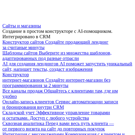
Сайты и магазины
Создание в простом конструкторе с AI-помощником.
Интегрировано в CRM
Конструктор сайтов
Создайте продающий лендинг
за считаные минуты
Шаблоны сайтов
Выберите из множества шаблонов,
адаптированных под разные отрасли
AI для создания лендингов
AI поможет запустить уникальный
сайт, напишет тексты, создаст изображения
Конструктор
интернет-магазинов
Создайте интернет-магазин без
программирования за 2 минуты
Все каналы продаж
Общайтесь с клиентами там, где им
удобно
Онлайн-запись клиентов
Сервис автоматизации записи
и бронирования внутри CRM
Складской учет
Эффективное управление товарами
и остатками. Доступ с любого устройства
Сквозная аналитика
Перед вами весь путь клиента —
от первого визита на сайт до повторных покупок
Интеграция с мессенджерами
Коммуникация с клиентом и