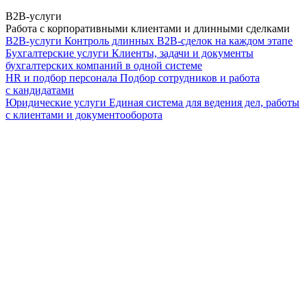
B2B-услуги
Работа с корпоративными клиентами и длинными сделками
B2B-услуги
Контроль длинных B2B-сделок на каждом этапе
Бухгалтерские услуги
Клиенты, задачи и документы
бухгалтерских компаний в одной системе
HR и подбор персонала
Подбор сотрудников и работа
с кандидатами
Юридические услуги
Единая система для ведения дел, работы
с клиентами и документооборота