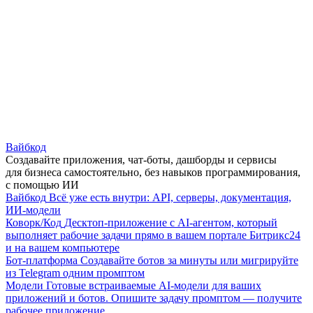
Вайбкод
Создавайте приложения, чат-боты, дашборды и сервисы
для бизнеса самостоятельно, без навыков программирования,
с помощью ИИ
Вайбкод
Всё уже есть внутри: API, серверы, документация,
ИИ-модели
Коворк/Код
Десктоп-приложение с AI-агентом, который
выполняет рабочие задачи прямо в вашем портале Битрикс24
и на вашем компьютере
Бот-платформа
Создавайте ботов за минуты или мигрируйте
из Telegram одним промптом
Модели
Готовые встраиваемые AI-модели для ваших
приложений и ботов. Опишите задачу промптом — получите
рабочее приложение