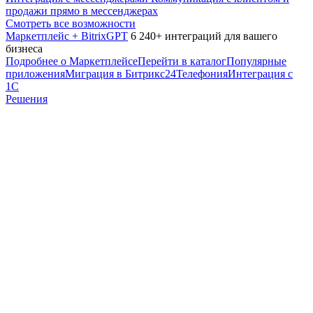
продажи прямо в мессенджерах
Смотреть все возможности
Маркетплейс + BitrixGPT
6 240+ интеграций для вашего
бизнеса
Подробнее о Маркетплейсе
Перейти в каталог
Популярные
приложения
Миграция в Битрикс24
Телефония
Интеграция с
1С
Решения