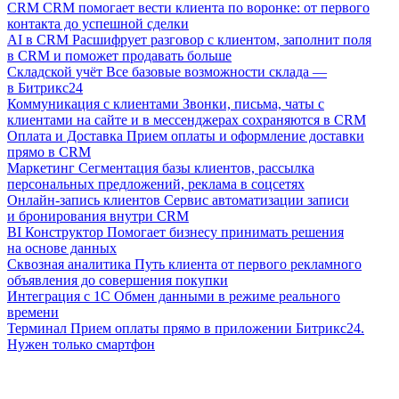
CRM
CRM помогает вести клиента по воронке: от первого
контакта до успешной сделки
AI в CRM
Расшифрует разговор с клиентом, заполнит поля
в CRM и поможет продавать больше
Складской учёт
Все базовые возможности склада —
в Битрикс24
Коммуникация с клиентами
Звонки, письма, чаты с
клиентами на сайте и в мессенджерах сохраняются в CRM
Оплата и Доставка
Прием оплаты и оформление доставки
прямо в CRM
Маркетинг
Сегментация базы клиентов, рассылка
персональных предложений, реклама в соцсетях
Онлайн-запись клиентов
Сервис автоматизации записи
и бронирования внутри CRM
BI Конструктор
Помогает бизнесу принимать решения
на основе данных
Сквозная аналитика
Путь клиента от первого рекламного
объявления до совершения покупки
Интеграция с 1С
Обмен данными в режиме реального
времени
Терминал
Прием оплаты прямо в приложении Битрикс24.
Нужен только смартфон