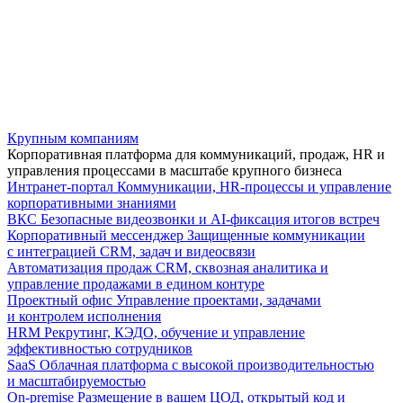
Крупным компаниям
Корпоративная платформа для коммуникаций, продаж, HR и
управления процессами в масштабе крупного бизнеса
Интранет-портал
Коммуникации, HR-процессы и управление
корпоративными знаниями
ВКС
Безопасные видеозвонки и AI-фиксация итогов встреч
Корпоративный мессенджер
Защищенные коммуникации
с интеграцией CRM, задач и видеосвязи
Автоматизация продаж
CRM, сквозная аналитика и
управление продажами в едином контуре
Проектный офис
Управление проектами, задачами
и контролем исполнения
HRM
Рекрутинг, КЭДО, обучение и управление
эффективностью сотрудников
SaaS
Облачная платформа с высокой производительностью
и масштабируемостью
On-premise
Размещение в вашем ЦОД, открытый код и