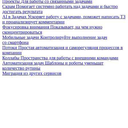
Проекты
Для работы со связанными задачами
Скрам
Помогает системно работать над задачами и быстро
достигать результата
AI в Задачах
Ускоряет работу с задачами, поможет написать ТЗ
и проанализирует комментарии
Фокусировка внимания
Показывает, на чем нужно
сконцентрироваться
Мобильные задачи
Контролируйте выполнение задач
со смартфона
Потоки
Простая автоматизация и саморегуляция процессов в
компании
Коллабы
Пространства для работы с внешними командами
Автоматизация задач
Шаблоны и роботы уменьшат
количество рутины
Миграция из других сервисов