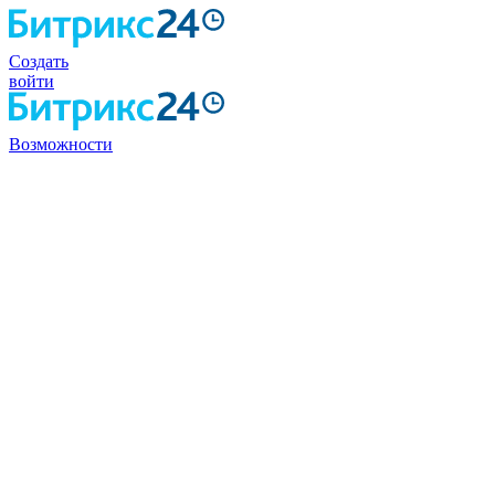
Создать
войти
Возможности