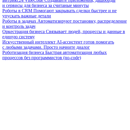
Битрикс24 VibeCode
Создавайте приложения, дашборды
и сервисы для бизнеса за считаные минуты
Роботы в CRM
Помогают закрывать сделки быстрее и не
упускать важные детали
Роботы в задачах
Автоматизируют постановку, распределение
и контроль задач
Оркестрация бизнеса
Связывает людей, процессы и данные в
единую систему
Искусственный интеллект
AI-ассистент готов помогать
с любыми задачами. Просто начните диалог
Роботизация бизнеса
Быстрая автоматизация любых
процессов без программистов (no-code)