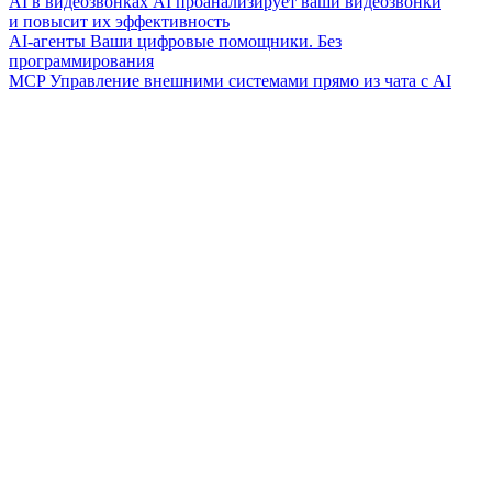
AI в видеозвонках
AI проанализирует ваши видеозвонки
и повысит их эффективность
AI-агенты
Ваши цифровые помощники. Без
программирования
MCP
Управление внешними системами прямо из чата с AI