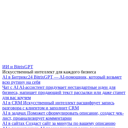
ИИ и BitrixGPT
Искусственный интеллект для каждого бизнеса
AI в Битрикс24
BitrixGPT — AI-помощник, который возьмет
всю рутину на себя
Чат с AI
AI-ассистент придумает нестандартные идеи для
бизнеса, напишет продающий текст рассылки или даже станет
для вас коучем
AI в CRM
Искусственный интеллект расшифрует запись
разговора с клиентом и заполнит CRM
AI в задачах
Поможет сформулировать описание, создаст чек-
лист, проанализирует комментарии
AI в сайтах
Создаст сайт за минуты по вашему описанию