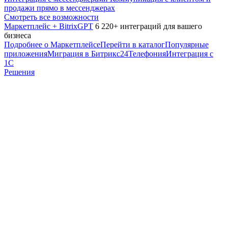
продажи прямо в мессенджерах
Смотреть все возможности
Маркетплейс + BitrixGPT
6 220+ интеграций для вашего
бизнеса
Подробнее о Маркетплейсе
Перейти в каталог
Популярные
приложения
Миграция в Битрикс24
Телефония
Интеграция с
1С
Решения