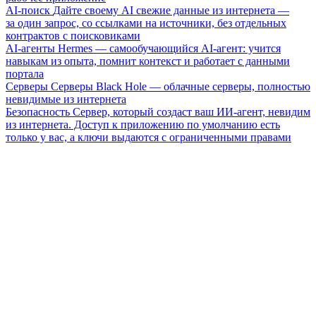
AI-поиск
Дайте своему AI свежие данные из интернета —
за один запрос, со ссылками на источники, без отдельных
контрактов с поисковиками
AI-агенты
Hermes — самообучающийся AI-агент: учится
навыкам из опыта, помнит контекст и работает с данными
портала
Серверы
Серверы Black Hole — облачные серверы, полностью
невидимые из интернета
Безопасность
Сервер, который создаст ваш ИИ-агент, невидим
из интернета. Доступ к приложению по умолчанию есть
только у вас, а ключи выдаются с ограниченными правами