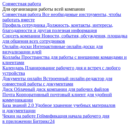
Совместная работа
Для организации работы всей компании
Совместная работа
Все необходимые инструменты, чтобы
работать вместе
Профиль сотрудника
Должность, контакты, интересы,
благодарности и другая полезная информация
Соцсеть компании
Новости, события, обсуждения, площадка
для общения всех сотрудников
Онлайн-доски
Интерактивные онлайн-доски для
визуализации идей
Коллабы
Пространства для работы с внешними командами и
клиентами
Календарь
Планирование рабочего дня и встреч с любого
устройства
Документы онлайн
Встроенный онлайн-редактор для
совместной работы с документами
Диск
Облачный диск компании для рабочих файлов
Почта
Корпоративный почтовый клиент для удобной
коммуникации
База знаний 2.0
Удобное хранение учебных материалов
и документации
Чекин на работе
Геймификация начала рабочего дня
в приложении Битрикс24