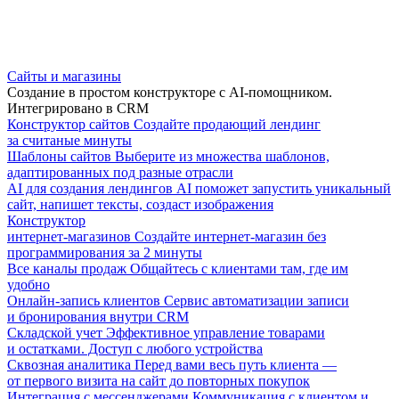
Сайты и магазины
Создание в простом конструкторе с AI-помощником.
Интегрировано в CRM
Конструктор сайтов
Создайте продающий лендинг
за считаные минуты
Шаблоны сайтов
Выберите из множества шаблонов,
адаптированных под разные отрасли
AI для создания лендингов
AI поможет запустить уникальный
сайт, напишет тексты, создаст изображения
Конструктор
интернет-магазинов
Создайте интернет-магазин без
программирования за 2 минуты
Все каналы продаж
Общайтесь с клиентами там, где им
удобно
Онлайн-запись клиентов
Сервис автоматизации записи
и бронирования внутри CRM
Складской учет
Эффективное управление товарами
и остатками. Доступ с любого устройства
Сквозная аналитика
Перед вами весь путь клиента —
от первого визита на сайт до повторных покупок
Интеграция с мессенджерами
Коммуникация с клиентом и