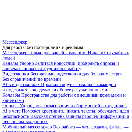
Мессенджер
Для работы без посторонних и рекламы
Мессенджер
Только для вашей компании. Никаких случайных
людей
Каналы
Удобно делиться новостями, проводить опросы и
вовлекать новых сотрудников в работу
Видеозвонки
Бесплатные видеозвонки для больших встреч.
Без ограничений по времени
AI в видеозвонках
Проанализирует созвоны с командой
и подскажет, как сделать их более результативными
Коллабы
Пространства для работы с внешними командами и
клиентами
Опросы
Упрощают согласования и сбор мнений сотрудников
AI в чате
Поможет креативить, писать тексты, обсуждать идеи
Безопасность
Высокая степень защиты рабочей информации и
персональных данных
Мобильный мессенджер
Вся работа — чаты, задачи, файлы —