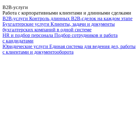
B2B-услуги
Работа с корпоративными клиентами и длинными сделками
B2B-услуги
Контроль длинных B2B-сделок на каждом этапе
Бухгалтерские услуги
Клиенты, задачи и документы
бухгалтерских компаний в одной системе
HR и подбор персонала
Подбор сотрудников и работа
с кандидатами
Юридические услуги
Единая система для ведения дел, работы
с клиентами и документооборота