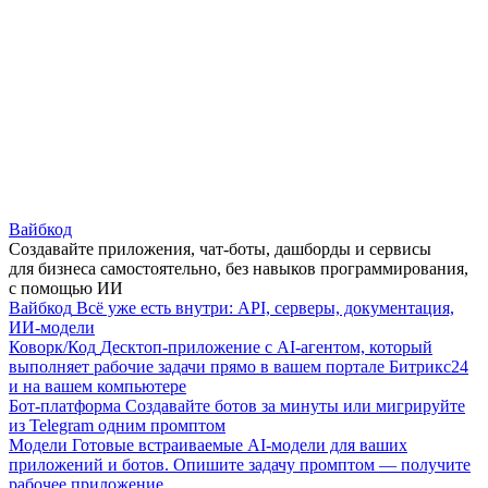
Вайбкод
Создавайте приложения, чат-боты, дашборды и сервисы
для бизнеса самостоятельно, без навыков программирования,
с помощью ИИ
Вайбкод
Всё уже есть внутри: API, серверы, документация,
ИИ-модели
Коворк/Код
Десктоп-приложение с AI-агентом, который
выполняет рабочие задачи прямо в вашем портале Битрикс24
и на вашем компьютере
Бот-платформа
Создавайте ботов за минуты или мигрируйте
из Telegram одним промптом
Модели
Готовые встраиваемые AI-модели для ваших
приложений и ботов. Опишите задачу промптом — получите
рабочее приложение