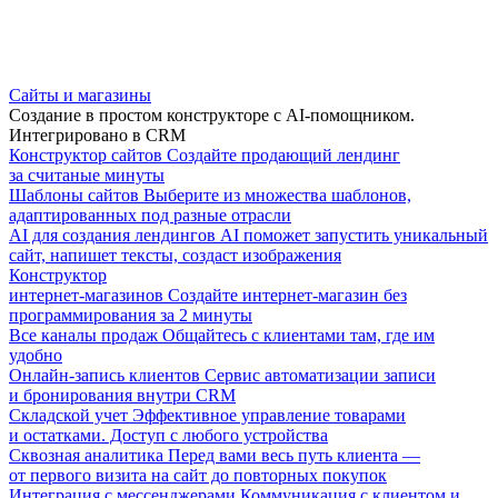
Сайты и магазины
Создание в простом конструкторе с AI-помощником.
Интегрировано в CRM
Конструктор сайтов
Создайте продающий лендинг
за считаные минуты
Шаблоны сайтов
Выберите из множества шаблонов,
адаптированных под разные отрасли
AI для создания лендингов
AI поможет запустить уникальный
сайт, напишет тексты, создаст изображения
Конструктор
интернет-магазинов
Создайте интернет-магазин без
программирования за 2 минуты
Все каналы продаж
Общайтесь с клиентами там, где им
удобно
Онлайн-запись клиентов
Сервис автоматизации записи
и бронирования внутри CRM
Складской учет
Эффективное управление товарами
и остатками. Доступ с любого устройства
Сквозная аналитика
Перед вами весь путь клиента —
от первого визита на сайт до повторных покупок
Интеграция с мессенджерами
Коммуникация с клиентом и