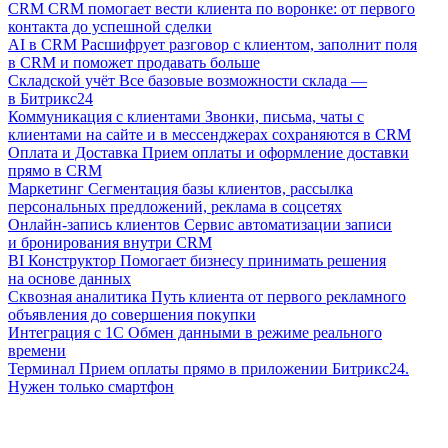
CRM
CRM помогает вести клиента по воронке: от первого
контакта до успешной сделки
AI в CRM
Расшифрует разговор с клиентом, заполнит поля
в CRM и поможет продавать больше
Складской учёт
Все базовые возможности склада —
в Битрикс24
Коммуникация с клиентами
Звонки, письма, чаты с
клиентами на сайте и в мессенджерах сохраняются в CRM
Оплата и Доставка
Прием оплаты и оформление доставки
прямо в CRM
Маркетинг
Сегментация базы клиентов, рассылка
персональных предложений, реклама в соцсетях
Онлайн-запись клиентов
Сервис автоматизации записи
и бронирования внутри CRM
BI Конструктор
Помогает бизнесу принимать решения
на основе данных
Сквозная аналитика
Путь клиента от первого рекламного
объявления до совершения покупки
Интеграция с 1С
Обмен данными в режиме реального
времени
Терминал
Прием оплаты прямо в приложении Битрикс24.
Нужен только смартфон