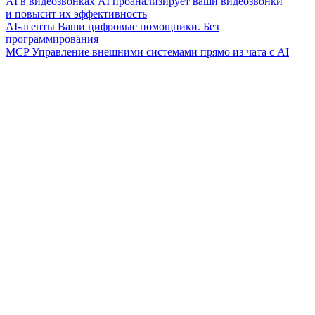
AI в видеозвонках
AI проанализирует ваши видеозвонки
и повысит их эффективность
AI-агенты
Ваши цифровые помощники. Без
программирования
MCP
Управление внешними системами прямо из чата с AI