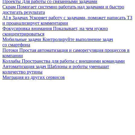
Проекты
Для работы со связанными задачами
Скрам
Помогает системно работать над задачами и быстро
достигать результата
AI в Задачах
Ускоряет работу с задачами, поможет написать ТЗ
и проанализирует комментарии
Фокусировка внимания
Показывает, на чем нужно
сконцентрироваться
Мобильные задачи
Контролируйте выполнение задач
со смартфона
Потоки
Простая автоматизация и саморегуляция процессов в
компании
Коллабы
Пространства для работы с внешними командами
Автоматизация задач
Шаблоны и роботы уменьшат
количество рутины
Миграция из других сервисов