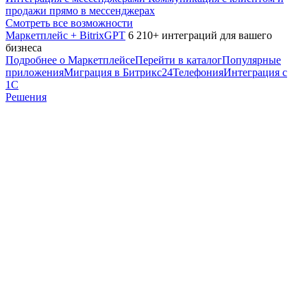
продажи прямо в мессенджерах
Смотреть все возможности
Маркетплейс + BitrixGPT
6 210+ интеграций для вашего
бизнеса
Подробнее о Маркетплейсе
Перейти в каталог
Популярные
приложения
Миграция в Битрикс24
Телефония
Интеграция с
1С
Решения