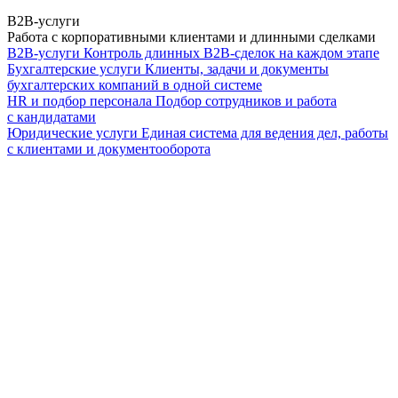
B2B-услуги
Работа с корпоративными клиентами и длинными сделками
B2B-услуги
Контроль длинных B2B-сделок на каждом этапе
Бухгалтерские услуги
Клиенты, задачи и документы
бухгалтерских компаний в одной системе
HR и подбор персонала
Подбор сотрудников и работа
с кандидатами
Юридические услуги
Единая система для ведения дел, работы
с клиентами и документооборота