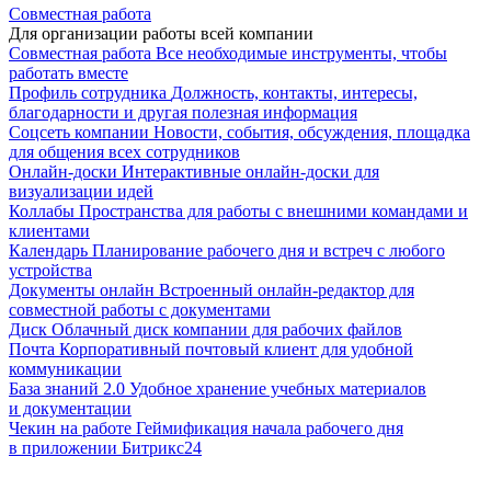
Совместная работа
Для организации работы всей компании
Совместная работа
Все необходимые инструменты, чтобы
работать вместе
Профиль сотрудника
Должность, контакты, интересы,
благодарности и другая полезная информация
Соцсеть компании
Новости, события, обсуждения, площадка
для общения всех сотрудников
Онлайн-доски
Интерактивные онлайн-доски для
визуализации идей
Коллабы
Пространства для работы с внешними командами и
клиентами
Календарь
Планирование рабочего дня и встреч с любого
устройства
Документы онлайн
Встроенный онлайн-редактор для
совместной работы с документами
Диск
Облачный диск компании для рабочих файлов
Почта
Корпоративный почтовый клиент для удобной
коммуникации
База знаний 2.0
Удобное хранение учебных материалов
и документации
Чекин на работе
Геймификация начала рабочего дня
в приложении Битрикс24