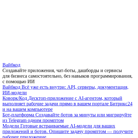
Вайбкод
Создавайте приложения, чат-боты, дашборды и сервисы
для бизнеса самостоятельно, без навыков программирования,
с помощью ИИ
Вайбкод
Всё уже есть внутри: API, серверы, документация,
ИИ-модели
Коворк/Код
Десктоп-приложение с AI-агентом, который
выполняет рабочие задачи прямо в вашем портале Битрикс24
и на вашем компьютере
Бот-платформа
Создавайте ботов за минуты или мигрируйте
из Telegram одним промптом
Модели
Готовые встраиваемые AI-модели для ваших
приложений и ботов. Опишите задачу промптом — получите
рабочее приложение