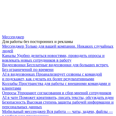
Мессенджер
Для работы без посторонних и рекламы
Мессенджер
Только для вашей компании. Никаких случайных
людей
Каналы
Удобно делиться новостями, проводить опросы и
вовлекать новых сотрудников в работу
Видеозвонки
Бесплатные видеозвонки для больших встреч.
Без ограничений по времени
AI в видеозвонках
Проанализирует созвоны с командой
и подскажет, как сделать их более результативными
Коллабы
Пространства для работы с внешними командами и
клиентами
Опросы
Упрощают согласования и сбор мнений сотрудников
AI в чате
Поможет креативить, писать тексты, обсуждать идеи
Безопасность
Высокая степень защиты рабочей информации и
персональных данных
Мобильный мессенджер
Вся работа — чаты, задачи, файлы —