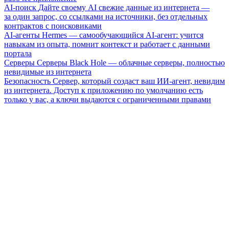
AI-поиск
Дайте своему AI свежие данные из интернета —
за один запрос, со ссылками на источники, без отдельных
контрактов с поисковиками
AI-агенты
Hermes — самообучающийся AI-агент: учится
навыкам из опыта, помнит контекст и работает с данными
портала
Серверы
Серверы Black Hole — облачные серверы, полностью
невидимые из интернета
Безопасность
Сервер, который создаст ваш ИИ-агент, невидим
из интернета. Доступ к приложению по умолчанию есть
только у вас, а ключи выдаются с ограниченными правами