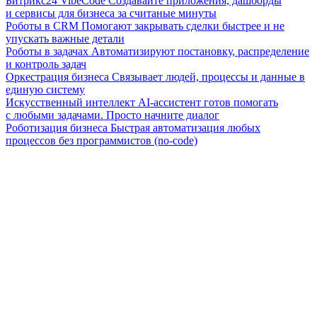
Битрикс24 VibeCode
Создавайте приложения, дашборды
и сервисы для бизнеса за считаные минуты
Роботы в CRM
Помогают закрывать сделки быстрее и не
упускать важные детали
Роботы в задачах
Автоматизируют постановку, распределение
и контроль задач
Оркестрация бизнеса
Связывает людей, процессы и данные в
единую систему
Искусственный интеллект
AI-ассистент готов помогать
с любыми задачами. Просто начните диалог
Роботизация бизнеса
Быстрая автоматизация любых
процессов без программистов (no-code)