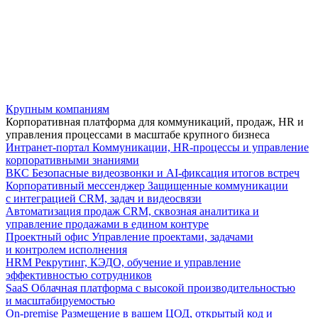
Крупным компаниям
Корпоративная платформа для коммуникаций, продаж, HR и
управления процессами в масштабе крупного бизнеса
Интранет-портал
Коммуникации, HR-процессы и управление
корпоративными знаниями
ВКС
Безопасные видеозвонки и AI-фиксация итогов встреч
Корпоративный мессенджер
Защищенные коммуникации
с интеграцией CRM, задач и видеосвязи
Автоматизация продаж
CRM, сквозная аналитика и
управление продажами в едином контуре
Проектный офис
Управление проектами, задачами
и контролем исполнения
HRM
Рекрутинг, КЭДО, обучение и управление
эффективностью сотрудников
SaaS
Облачная платформа с высокой производительностью
и масштабируемостью
On-premise
Размещение в вашем ЦОД, открытый код и