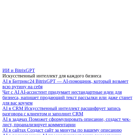
ИИ и BitrixGPT
Искусственный интеллект для каждого бизнеса
AI в Битрикс24
BitrixGPT — AI-помощник, который возьмет
всю рутину на себя
Чат с AI
AI-ассистент придумает нестандартные идеи для
бизнеса, напишет продающий текст рассылки или даже станет
для вас коучем
AI в CRM
Искусственный интеллект расшифрует запись
разговора с клиентом и заполнит CRM
AI в задачах
Поможет сформулировать описание, создаст чек-
лист, проанализирует комментарии
AI в сайтах
Создаст сайт за минуты по вашему описанию