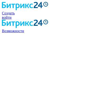
Создать
войти
Возможности