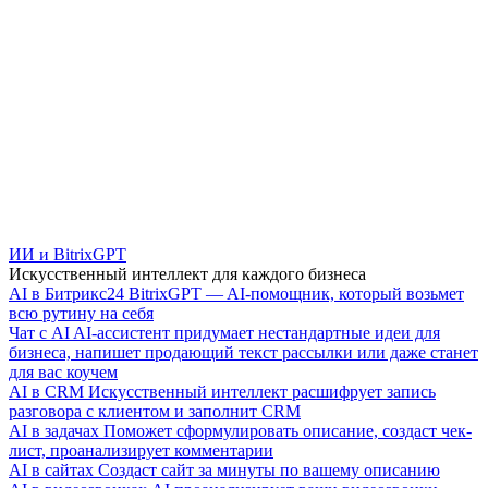
ИИ и BitrixGPT
Искусственный интеллект для каждого бизнеса
AI в Битрикс24
BitrixGPT — AI-помощник, который возьмет
всю рутину на себя
Чат с AI
AI-ассистент придумает нестандартные идеи для
бизнеса, напишет продающий текст рассылки или даже станет
для вас коучем
AI в CRM
Искусственный интеллект расшифрует запись
разговора с клиентом и заполнит CRM
AI в задачах
Поможет сформулировать описание, создаст чек-
лист, проанализирует комментарии
AI в сайтах
Создаст сайт за минуты по вашему описанию