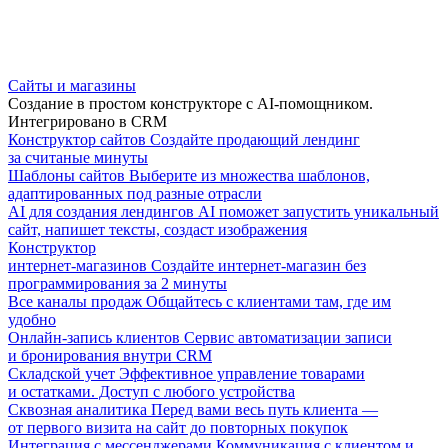
Сайты и магазины
Создание в простом конструкторе с AI-помощником.
Интегрировано в CRM
Конструктор сайтов
Создайте продающий лендинг
за считаные минуты
Шаблоны сайтов
Выберите из множества шаблонов,
адаптированных под разные отрасли
AI для создания лендингов
AI поможет запустить уникальный
сайт, напишет тексты, создаст изображения
Конструктор
интернет-магазинов
Создайте интернет-магазин без
программирования за 2 минуты
Все каналы продаж
Общайтесь с клиентами там, где им
удобно
Онлайн-запись клиентов
Сервис автоматизации записи
и бронирования внутри CRM
Складской учет
Эффективное управление товарами
и остатками. Доступ с любого устройства
Сквозная аналитика
Перед вами весь путь клиента —
от первого визита на сайт до повторных покупок
Интеграция с мессенджерами
Коммуникация с клиентом и