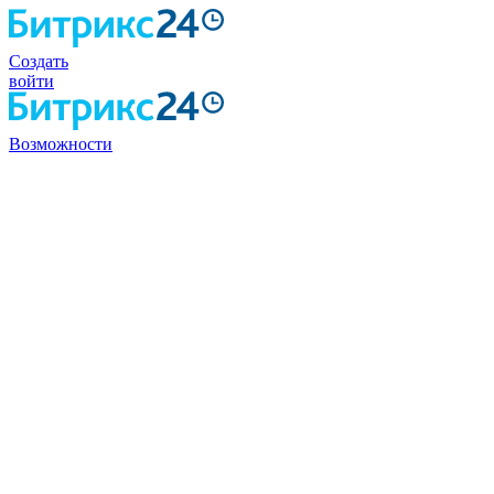
Создать
войти
Возможности