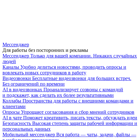
Мессенджер
Для работы без посторонних и рекламы
Мессенджер
Только для вашей компании. Никаких случайных
людей
Каналы
Удобно делиться новостями, проводить опросы и
вовлекать новых сотрудников в работу
Видеозвонки
Бесплатные видеозвонки для больших встреч.
Без ограничений по времени
AI в видеозвонках
Проанализирует созвоны с командой
и подскажет, как сделать их более результативными
Коллабы
Пространства для работы с внешними командами и
клиентами
Опросы
Упрощают согласования и сбор мнений сотрудников
AI в чате
Поможет креативить, писать тексты, обсуждать идеи
Безопасность
Высокая степень защиты рабочей информации и
персональных данных
Мобильный мессенджер
Вся работа — чаты, задачи, файлы —