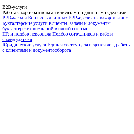
B2B-услуги
Работа с корпоративными клиентами и длинными сделками
B2B-услуги
Контроль длинных B2B-сделок на каждом этапе
Бухгалтерские услуги
Клиенты, задачи и документы
бухгалтерских компаний в одной системе
HR и подбор персонала
Подбор сотрудников и работа
с кандидатами
Юридические услуги
Единая система для ведения дел, работы
с клиентами и документооборота