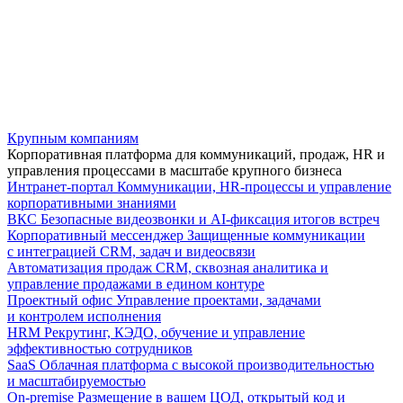
Крупным компаниям
Корпоративная платформа для коммуникаций, продаж, HR и
управления процессами в масштабе крупного бизнеса
Интранет-портал
Коммуникации, HR-процессы и управление
корпоративными знаниями
ВКС
Безопасные видеозвонки и AI-фиксация итогов встреч
Корпоративный мессенджер
Защищенные коммуникации
с интеграцией CRM, задач и видеосвязи
Автоматизация продаж
CRM, сквозная аналитика и
управление продажами в едином контуре
Проектный офис
Управление проектами, задачами
и контролем исполнения
HRM
Рекрутинг, КЭДО, обучение и управление
эффективностью сотрудников
SaaS
Облачная платформа с высокой производительностью
и масштабируемостью
On-premise
Размещение в вашем ЦОД, открытый код и