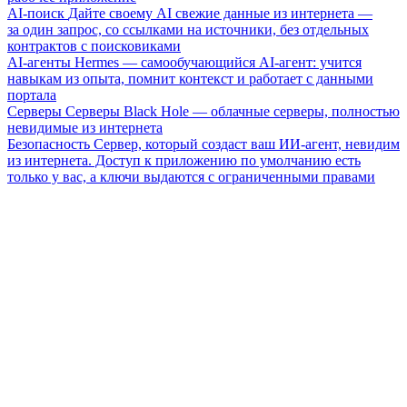
AI-поиск
Дайте своему AI свежие данные из интернета —
за один запрос, со ссылками на источники, без отдельных
контрактов с поисковиками
AI-агенты
Hermes — самообучающийся AI-агент: учится
навыкам из опыта, помнит контекст и работает с данными
портала
Серверы
Серверы Black Hole — облачные серверы, полностью
невидимые из интернета
Безопасность
Сервер, который создаст ваш ИИ-агент, невидим
из интернета. Доступ к приложению по умолчанию есть
только у вас, а ключи выдаются с ограниченными правами