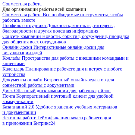
Совместная работа
Для организации работы всей компании
Совместная работа
Все необходимые инструменты, чтобы
работать вместе
Профиль сотрудника
Должность, контакты, интересы,
благодарности и другая полезная информация
Соцсеть компании
Новости, события, обсуждения, площадка
для общения всех сотрудников
Онлайн-доски
Интерактивные онлайн-доски для
визуализации идей
Коллабы
Пространства для работы с внешними командами и
клиентами
Календарь
Планирование рабочего дня и встреч с любого
устройства
Документы онлайн
Встроенный онлайн-редактор для
совместной работы с документами
Диск
Облачный диск компании для рабочих файлов
Почта
Корпоративный почтовый клиент для удобной
коммуникации
База знаний 2.0
Удобное хранение учебных материалов
и документации
Чекин на работе
Геймификация начала рабочего дня
в приложении Битрикс24