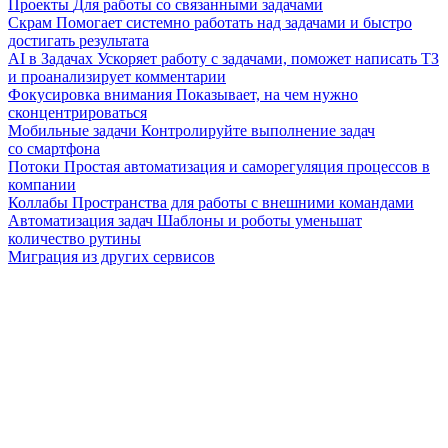
Проекты
Для работы со связанными задачами
Скрам
Помогает системно работать над задачами и быстро
достигать результата
AI в Задачах
Ускоряет работу с задачами, поможет написать ТЗ
и проанализирует комментарии
Фокусировка внимания
Показывает, на чем нужно
сконцентрироваться
Мобильные задачи
Контролируйте выполнение задач
со смартфона
Потоки
Простая автоматизация и саморегуляция процессов в
компании
Коллабы
Пространства для работы с внешними командами
Автоматизация задач
Шаблоны и роботы уменьшат
количество рутины
Миграция из других сервисов