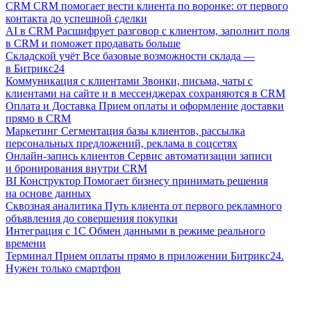
CRM
CRM помогает вести клиента по воронке: от первого
контакта до успешной сделки
AI в CRM
Расшифрует разговор с клиентом, заполнит поля
в CRM и поможет продавать больше
Складской учёт
Все базовые возможности склада —
в Битрикс24
Коммуникация с клиентами
Звонки, письма, чаты с
клиентами на сайте и в мессенджерах сохраняются в CRM
Оплата и Доставка
Прием оплаты и оформление доставки
прямо в CRM
Маркетинг
Сегментация базы клиентов, рассылка
персональных предложений, реклама в соцсетях
Онлайн-запись клиентов
Сервис автоматизации записи
и бронирования внутри CRM
BI Конструктор
Помогает бизнесу принимать решения
на основе данных
Сквозная аналитика
Путь клиента от первого рекламного
объявления до совершения покупки
Интеграция с 1С
Обмен данными в режиме реального
времени
Терминал
Прием оплаты прямо в приложении Битрикс24.
Нужен только смартфон