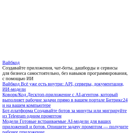
Вайбкод
Создавайте приложения, чат-боты, дашборды и сервисы
для бизнеса самостоятельно, без навыков программирования,
с помощью ИИ
Вайбкод
Всё уже есть внутри: API, серверы, документация,
ИИ-модели
Коворк/Код
Десктоп-приложение с AI-агентом, который
выполняет рабочие задачи прямо в вашем портале Битрикс24
и на вашем компьютере
Бот-платформа
Создавайте ботов за минуты или мигрируйте
из Telegram одним промптом
Модели
Готовые встраиваемые AI-модели для ваших
приложений и ботов. Опишите задачу промптом — получите
рабочее приложение