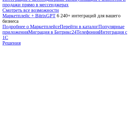
продажи прямо в мессенджерах
Смотреть все возможности
Маркетплейс + BitrixGPT
6 240+ интеграций для вашего
бизнеса
Подробнее о Маркетплейсе
Перейти в каталог
Популярные
приложения
Миграция в Битрикс24
Телефония
Интеграция с
1С
Решения