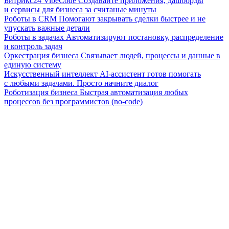
Битрикс24 VibeCode
Создавайте приложения, дашборды
и сервисы для бизнеса за считаные минуты
Роботы в CRM
Помогают закрывать сделки быстрее и не
упускать важные детали
Роботы в задачах
Автоматизируют постановку, распределение
и контроль задач
Оркестрация бизнеса
Связывает людей, процессы и данные в
единую систему
Искусственный интеллект
AI-ассистент готов помогать
с любыми задачами. Просто начните диалог
Роботизация бизнеса
Быстрая автоматизация любых
процессов без программистов (no-code)