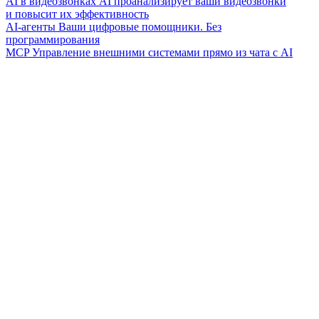
AI в видеозвонках
AI проанализирует ваши видеозвонки
и повысит их эффективность
AI-агенты
Ваши цифровые помощники. Без
программирования
MCP
Управление внешними системами прямо из чата с AI