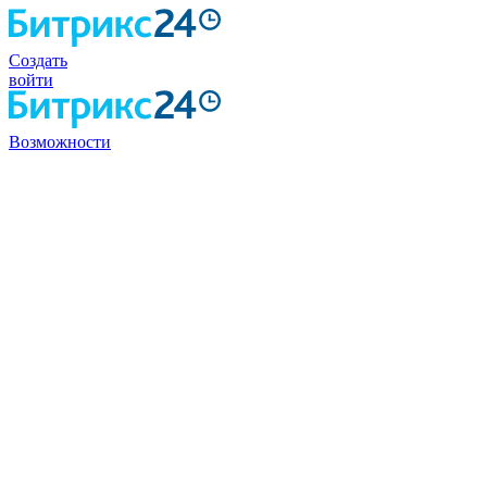
Создать
войти
Возможности