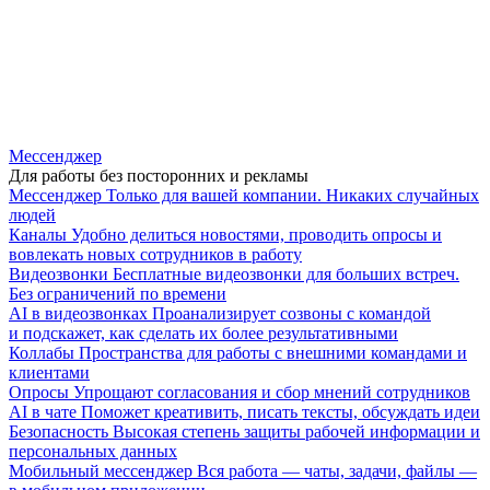
Мессенджер
Для работы без посторонних и рекламы
Мессенджер
Только для вашей компании. Никаких случайных
людей
Каналы
Удобно делиться новостями, проводить опросы и
вовлекать новых сотрудников в работу
Видеозвонки
Бесплатные видеозвонки для больших встреч.
Без ограничений по времени
AI в видеозвонках
Проанализирует созвоны с командой
и подскажет, как сделать их более результативными
Коллабы
Пространства для работы с внешними командами и
клиентами
Опросы
Упрощают согласования и сбор мнений сотрудников
AI в чате
Поможет креативить, писать тексты, обсуждать идеи
Безопасность
Высокая степень защиты рабочей информации и
персональных данных
Мобильный мессенджер
Вся работа — чаты, задачи, файлы —