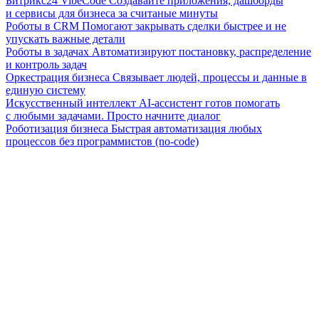
Битрикс24 VibeCode
Создавайте приложения, дашборды
и сервисы для бизнеса за считаные минуты
Роботы в CRM
Помогают закрывать сделки быстрее и не
упускать важные детали
Роботы в задачах
Автоматизируют постановку, распределение
и контроль задач
Оркестрация бизнеса
Связывает людей, процессы и данные в
единую систему
Искусственный интеллект
AI-ассистент готов помогать
с любыми задачами. Просто начните диалог
Роботизация бизнеса
Быстрая автоматизация любых
процессов без программистов (no-code)