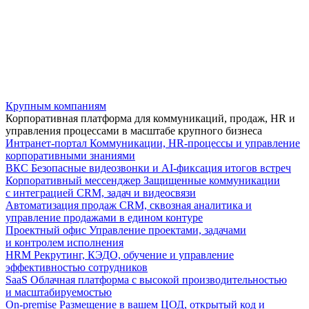
Крупным компаниям
Корпоративная платформа для коммуникаций, продаж, HR и
управления процессами в масштабе крупного бизнеса
Интранет-портал
Коммуникации, HR-процессы и управление
корпоративными знаниями
ВКС
Безопасные видеозвонки и AI-фиксация итогов встреч
Корпоративный мессенджер
Защищенные коммуникации
с интеграцией CRM, задач и видеосвязи
Автоматизация продаж
CRM, сквозная аналитика и
управление продажами в едином контуре
Проектный офис
Управление проектами, задачами
и контролем исполнения
HRM
Рекрутинг, КЭДО, обучение и управление
эффективностью сотрудников
SaaS
Облачная платформа с высокой производительностью
и масштабируемостью
On-premise
Размещение в вашем ЦОД, открытый код и