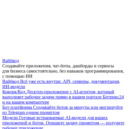
Вайбкод
Создавайте приложения, чат-боты, дашборды и сервисы
для бизнеса самостоятельно, без навыков программирования,
с помощью ИИ
Вайбкод
Всё уже есть внутри: API, серверы, документация,
ИИ-модели
Коворк/Код
Десктоп-приложение с AI-агентом, который
выполняет рабочие задачи прямо в вашем портале Битрикс24
и на вашем компьютере
Бот-платформа
Создавайте ботов за минуты или мигрируйте
из Telegram одним промптом
Модели
Готовые встраиваемые AI-модели для ваших
приложений и ботов. Опишите задачу промптом — получите
рабочее приложение