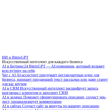
ИИ и BitrixGPT
Искусственный интеллект для каждого бизнеса
AI в Битрикс24
BitrixGPT — AI-помощник, который возьмет
всю рутину на себя
Чат с AI
AI-ассистент придумает нестандартные идеи для
бизнеса, напишет продающий текст рассылки или даже станет
для вас коучем
AI в CRM
Искусственный интеллект расшифрует запись
разговора с клиентом и заполнит CRM
AI в задачах
Поможет сформулировать описание, создаст чек-
лист, проанализирует комментарии
AI в сайтах
Создаст сайт за минуты по вашему описанию