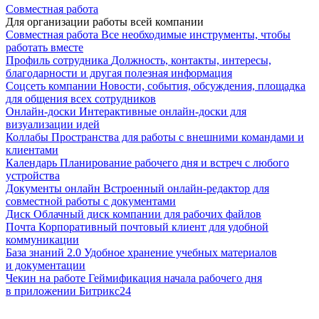
Совместная работа
Для организации работы всей компании
Совместная работа
Все необходимые инструменты, чтобы
работать вместе
Профиль сотрудника
Должность, контакты, интересы,
благодарности и другая полезная информация
Соцсеть компании
Новости, события, обсуждения, площадка
для общения всех сотрудников
Онлайн-доски
Интерактивные онлайн-доски для
визуализации идей
Коллабы
Пространства для работы с внешними командами и
клиентами
Календарь
Планирование рабочего дня и встреч с любого
устройства
Документы онлайн
Встроенный онлайн-редактор для
совместной работы с документами
Диск
Облачный диск компании для рабочих файлов
Почта
Корпоративный почтовый клиент для удобной
коммуникации
База знаний 2.0
Удобное хранение учебных материалов
и документации
Чекин на работе
Геймификация начала рабочего дня
в приложении Битрикс24