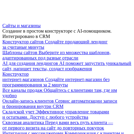
Сайты и магазины
Создание в простом конструкторе с AI-помощником.
Интегрировано в CRM
Конструктор сайтов
Создайте продающий лендинг
за считаные минуты
Шаблоны сайтов
Выберите из множества шаблонов,
адаптированных под разные отрасли
AI для создания лендингов
AI поможет запустить уникальный
сайт, напишет тексты, создаст изображения
Конструктор
интернет-магазинов
Создайте интернет-магазин без
программирования за 2 минуты
Все каналы продаж
Общайтесь с клиентами там, где им
удобно
Онлайн-запись клиентов
Сервис автоматизации записи
и бронирования внутри CRM
Складской учет
Эффективное управление товарами
и остатками. Доступ с любого устройства
Сквозная аналитика
Перед вами весь путь клиента —
от первого визита на сайт до повторных покупок
Интеграция с мессенджерами
Коммуникация с клиентом и