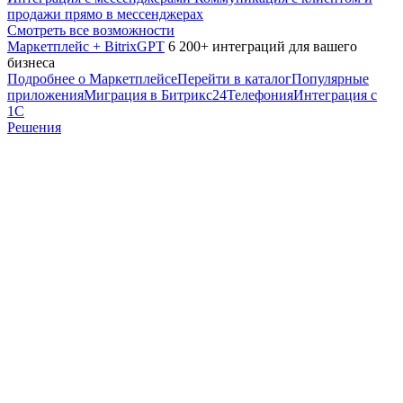
продажи прямо в мессенджерах
Смотреть все возможности
Маркетплейс + BitrixGPT
6 200+ интеграций для вашего
бизнеса
Подробнее о Маркетплейсе
Перейти в каталог
Популярные
приложения
Миграция в Битрикс24
Телефония
Интеграция с
1С
Решения