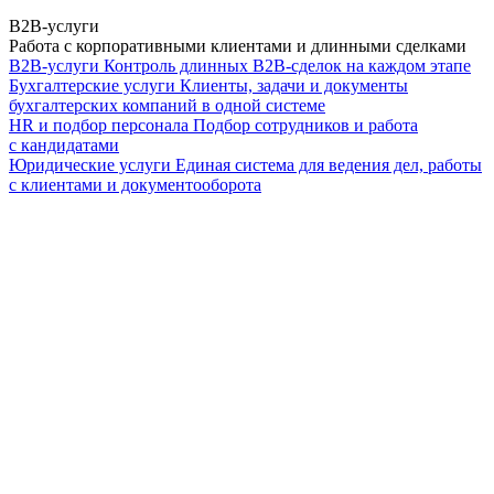
B2B-услуги
Работа с корпоративными клиентами и длинными сделками
B2B-услуги
Контроль длинных B2B-сделок на каждом этапе
Бухгалтерские услуги
Клиенты, задачи и документы
бухгалтерских компаний в одной системе
HR и подбор персонала
Подбор сотрудников и работа
с кандидатами
Юридические услуги
Единая система для ведения дел, работы
с клиентами и документооборота