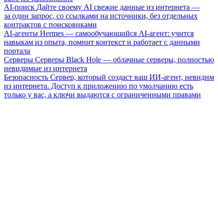
AI-поиск
Дайте своему AI свежие данные из интернета —
за один запрос, со ссылками на источники, без отдельных
контрактов с поисковиками
AI-агенты
Hermes — самообучающийся AI-агент: учится
навыкам из опыта, помнит контекст и работает с данными
портала
Серверы
Серверы Black Hole — облачные серверы, полностью
невидимые из интернета
Безопасность
Сервер, который создаст ваш ИИ-агент, невидим
из интернета. Доступ к приложению по умолчанию есть
только у вас, а ключи выдаются с ограниченными правами