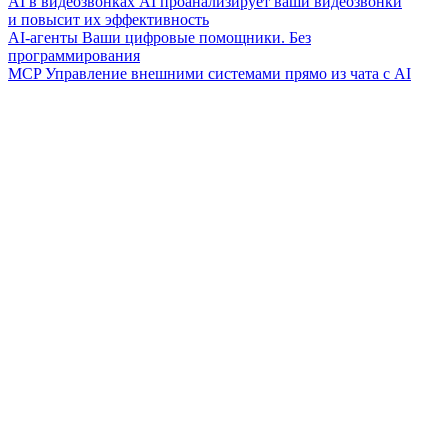
AI в видеозвонках
AI проанализирует ваши видеозвонки
и повысит их эффективность
AI-агенты
Ваши цифровые помощники. Без
программирования
MCP
Управление внешними системами прямо из чата с AI