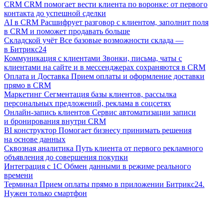
CRM
CRM помогает вести клиента по воронке: от первого
контакта до успешной сделки
AI в CRM
Расшифрует разговор с клиентом, заполнит поля
в CRM и поможет продавать больше
Складской учёт
Все базовые возможности склада —
в Битрикс24
Коммуникация с клиентами
Звонки, письма, чаты с
клиентами на сайте и в мессенджерах сохраняются в CRM
Оплата и Доставка
Прием оплаты и оформление доставки
прямо в CRM
Маркетинг
Сегментация базы клиентов, рассылка
персональных предложений, реклама в соцсетях
Онлайн-запись клиентов
Сервис автоматизации записи
и бронирования внутри CRM
BI конструктор
Помогает бизнесу принимать решения
на основе данных
Сквозная аналитика
Путь клиента от первого рекламного
объявления до совершения покупки
Интеграция с 1С
Обмен данными в режиме реального
времени
Терминал
Прием оплаты прямо в приложении Битрикс24.
Нужен только смартфон