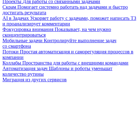
Проекты
Для работы со связанными задачами
Скрам
Помогает системно работать над задачами и быстро
достигать результата
AI в Задачах
Ускоряет работу с задачами, поможет написать ТЗ
и проанализирует комментарии
Фокусировка внимания
Показывает, на чем нужно
сконцентрироваться
Мобильные задачи
Контролируйте выполнение задач
со смартфона
Потоки
Простая автоматизация и саморегуляция процессов в
компании
Коллабы
Пространства для работы с внешними командами
Автоматизация задач
Шаблоны и роботы уменьшат
количество рутины
Миграция из других сервисов