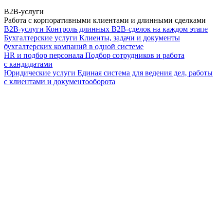
B2B-услуги
Работа с корпоративными клиентами и длинными сделками
B2B-услуги
Контроль длинных B2B-сделок на каждом этапе
Бухгалтерские услуги
Клиенты, задачи и документы
бухгалтерских компаний в одной системе
HR и подбор персонала
Подбор сотрудников и работа
с кандидатами
Юридические услуги
Единая система для ведения дел, работы
с клиентами и документооборота