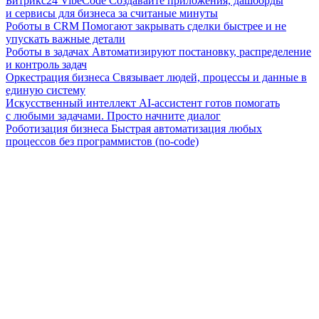
Битрикс24 VibeCode
Создавайте приложения, дашборды
и сервисы для бизнеса за считаные минуты
Роботы в CRM
Помогают закрывать сделки быстрее и не
упускать важные детали
Роботы в задачах
Автоматизируют постановку, распределение
и контроль задач
Оркестрация бизнеса
Связывает людей, процессы и данные в
единую систему
Искусственный интеллект
AI-ассистент готов помогать
с любыми задачами. Просто начните диалог
Роботизация бизнеса
Быстрая автоматизация любых
процессов без программистов (no-code)