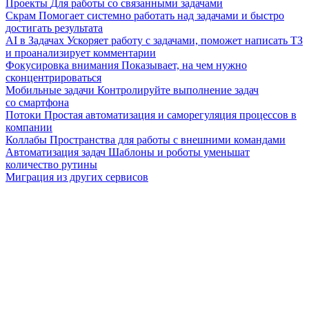
Проекты
Для работы со связанными задачами
Скрам
Помогает системно работать над задачами и быстро
достигать результата
AI в Задачах
Ускоряет работу с задачами, поможет написать ТЗ
и проанализирует комментарии
Фокусировка внимания
Показывает, на чем нужно
сконцентрироваться
Мобильные задачи
Контролируйте выполнение задач
со смартфона
Потоки
Простая автоматизация и саморегуляция процессов в
компании
Коллабы
Пространства для работы с внешними командами
Автоматизация задач
Шаблоны и роботы уменьшат
количество рутины
Миграция из других сервисов