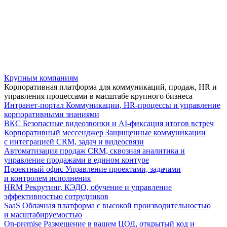
Крупным компаниям
Корпоративная платформа для коммуникаций, продаж, HR и
управления процессами в масштабе крупного бизнеса
Интранет-портал
Коммуникации, HR-процессы и управление
корпоративными знаниями
ВКС
Безопасные видеозвонки и AI-фиксация итогов встреч
Корпоративный мессенджер
Защищенные коммуникации
с интеграцией CRM, задач и видеосвязи
Автоматизация продаж
CRM, сквозная аналитика и
управление продажами в едином контуре
Проектный офис
Управление проектами, задачами
и контролем исполнения
HRM
Рекрутинг, КЭДО, обучение и управление
эффективностью сотрудников
SaaS
Облачная платформа с высокой производительностью
и масштабируемостью
On-premise
Размещение в вашем ЦОД, открытый код и