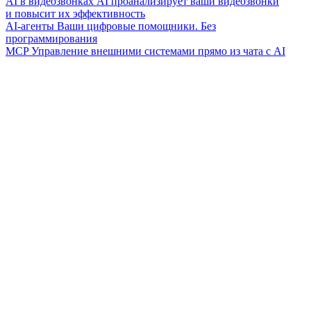
AI в видеозвонках
AI проанализирует ваши видеозвонки
и повысит их эффективность
AI-агенты
Ваши цифровые помощники. Без
программирования
MCP
Управление внешними системами прямо из чата с AI