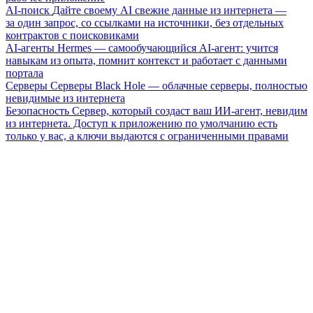
AI-поиск
Дайте своему AI свежие данные из интернета —
за один запрос, со ссылками на источники, без отдельных
контрактов с поисковиками
AI-агенты
Hermes — самообучающийся AI-агент: учится
навыкам из опыта, помнит контекст и работает с данными
портала
Серверы
Серверы Black Hole — облачные серверы, полностью
невидимые из интернета
Безопасность
Сервер, который создаст ваш ИИ-агент, невидим
из интернета. Доступ к приложению по умолчанию есть
только у вас, а ключи выдаются с ограниченными правами