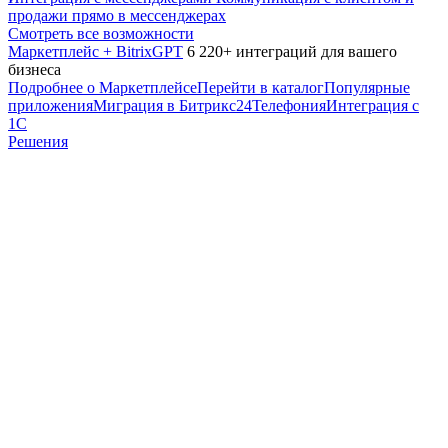
продажи прямо в мессенджерах
Смотреть все возможности
Маркетплейс + BitrixGPT
6 220+ интеграций для вашего
бизнеса
Подробнее о Маркетплейсе
Перейти в каталог
Популярные
приложения
Миграция в Битрикс24
Телефония
Интеграция с
1С
Решения