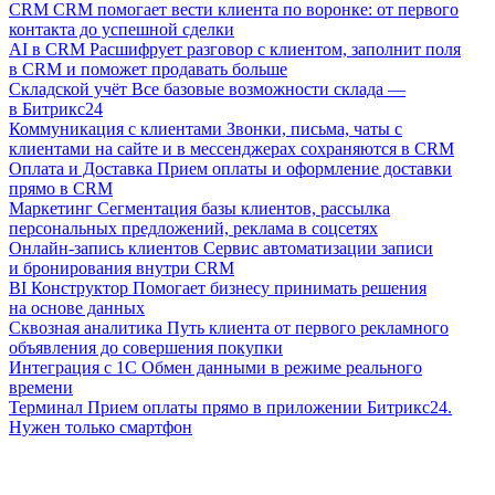
CRM
CRM помогает вести клиента по воронке: от первого
контакта до успешной сделки
AI в CRM
Расшифрует разговор с клиентом, заполнит поля
в CRM и поможет продавать больше
Складской учёт
Все базовые возможности склада —
в Битрикс24
Коммуникация с клиентами
Звонки, письма, чаты с
клиентами на сайте и в мессенджерах сохраняются в CRM
Оплата и Доставка
Прием оплаты и оформление доставки
прямо в CRM
Маркетинг
Сегментация базы клиентов, рассылка
персональных предложений, реклама в соцсетях
Онлайн-запись клиентов
Сервис автоматизации записи
и бронирования внутри CRM
BI Конструктор
Помогает бизнесу принимать решения
на основе данных
Сквозная аналитика
Путь клиента от первого рекламного
объявления до совершения покупки
Интеграция с 1С
Обмен данными в режиме реального
времени
Терминал
Прием оплаты прямо в приложении Битрикс24.
Нужен только смартфон