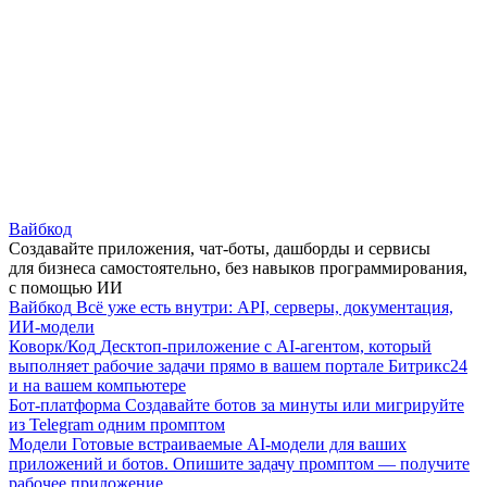
Вайбкод
Создавайте приложения, чат-боты, дашборды и сервисы
для бизнеса самостоятельно, без навыков программирования,
с помощью ИИ
Вайбкод
Всё уже есть внутри: API, серверы, документация,
ИИ-модели
Коворк/Код
Десктоп-приложение с AI-агентом, который
выполняет рабочие задачи прямо в вашем портале Битрикс24
и на вашем компьютере
Бот-платформа
Создавайте ботов за минуты или мигрируйте
из Telegram одним промптом
Модели
Готовые встраиваемые AI-модели для ваших
приложений и ботов. Опишите задачу промптом — получите
рабочее приложение