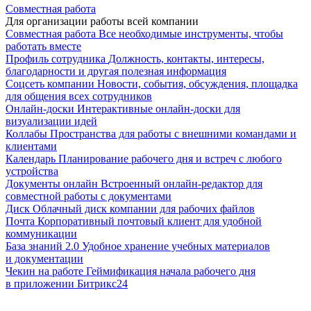
Совместная работа
Для организации работы всей компании
Совместная работа
Все необходимые инструменты, чтобы
работать вместе
Профиль сотрудника
Должность, контакты, интересы,
благодарности и другая полезная информация
Соцсеть компании
Новости, события, обсуждения, площадка
для общения всех сотрудников
Онлайн-доски
Интерактивные онлайн-доски для
визуализации идей
Коллабы
Пространства для работы с внешними командами и
клиентами
Календарь
Планирование рабочего дня и встреч с любого
устройства
Документы онлайн
Встроенный онлайн-редактор для
совместной работы с документами
Диск
Облачный диск компании для рабочих файлов
Почта
Корпоративный почтовый клиент для удобной
коммуникации
База знаний 2.0
Удобное хранение учебных материалов
и документации
Чекин на работе
Геймификация начала рабочего дня
в приложении Битрикс24