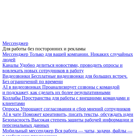
Мессенджер
Для работы без посторонних и рекламы
Мессенджер
Только для вашей компании. Никаких случайных
людей
Каналы
Удобно делиться новостями, проводить опросы и
вовлекать новых сотрудников в работу
Видеозвонки
Бесплатные видеозвонки для больших встреч.
Без ограничений по времени
AI в видеозвонках
Проанализирует созвоны с командой
и подскажет, как сделать их более результативными
Коллабы
Пространства для работы с внешними командами и
клиентами
Опросы
Упрощают согласования и сбор мнений сотрудников
AI в чате
Поможет креативить, писать тексты, обсуждать идеи
Безопасность
Высокая степень защиты рабочей информации и
персональных данных
Мобильный мессенджер
Вся работа — чаты, задачи, файлы —