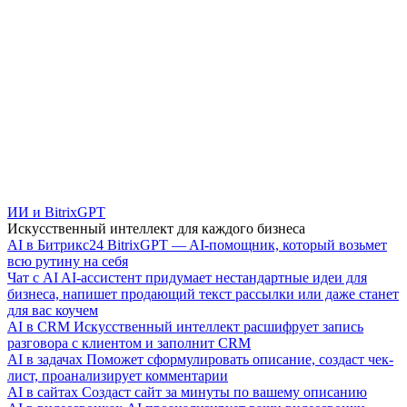
ИИ и BitrixGPT
Искусственный интеллект для каждого бизнеса
AI в Битрикс24
BitrixGPT — AI-помощник, который возьмет
всю рутину на себя
Чат с AI
AI-ассистент придумает нестандартные идеи для
бизнеса, напишет продающий текст рассылки или даже станет
для вас коучем
AI в CRM
Искусственный интеллект расшифрует запись
разговора с клиентом и заполнит CRM
AI в задачах
Поможет сформулировать описание, создаст чек-
лист, проанализирует комментарии
AI в сайтах
Создаст сайт за минуты по вашему описанию