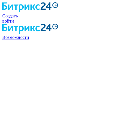
Создать
войти
Возможности