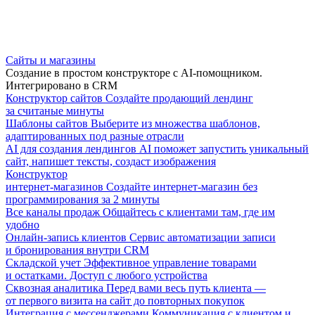
Сайты и магазины
Создание в простом конструкторе с AI-помощником.
Интегрировано в CRM
Конструктор сайтов
Создайте продающий лендинг
за считаные минуты
Шаблоны сайтов
Выберите из множества шаблонов,
адаптированных под разные отрасли
AI для создания лендингов
AI поможет запустить уникальный
сайт, напишет тексты, создаст изображения
Конструктор
интернет-магазинов
Создайте интернет-магазин без
программирования за 2 минуты
Все каналы продаж
Общайтесь с клиентами там, где им
удобно
Онлайн-запись клиентов
Сервис автоматизации записи
и бронирования внутри CRM
Складской учет
Эффективное управление товарами
и остатками. Доступ с любого устройства
Сквозная аналитика
Перед вами весь путь клиента —
от первого визита на сайт до повторных покупок
Интеграция с мессенджерами
Коммуникация с клиентом и