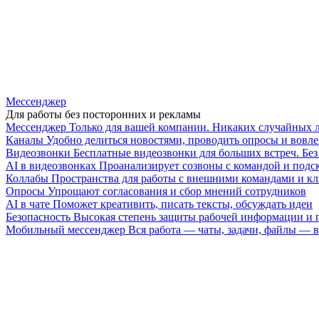
Мессенджер
Для работы без посторонних и рекламы
Мессенджер
Только для вашей компании. Никаких случайных 
Каналы
Удобно делиться новостями, проводить опросы и вовле
Видеозвонки
Бесплатные видеозвонки для больших встреч. Бе
AI в видеозвонках
Проанализирует созвоны с командой и подск
Коллабы
Пространства для работы с внешними командами и к
Опросы
Упрощают согласования и сбор мнений сотрудников
AI в чате
Поможет креативить, писать тексты, обсуждать идеи
Безопасность
Высокая степень защиты рабочей информации и
Мобильный мессенджер
Вся работа — чаты, задачи, файлы —