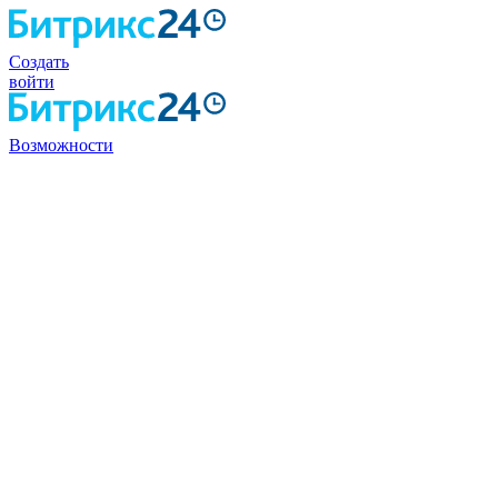
Создать
войти
Возможности