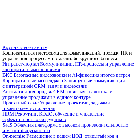
Крупным компаниям
Корпоративная платформа для коммуникаций, продаж, HR и
управления процессами в масштабе крупного бизнеса
Интранет-портал
Коммуникации, HR-процессы и управление
корпоративными знаниями
ВКС
Безопасные видеозвонки и AI-фиксация итогов встреч
Корпоративный мессенджер
Защищенные коммуникации
с интеграцией CRM, задач и видеосвязи
Автоматизация продаж
CRM, сквозная аналитика и
управление продажами в едином контуре
Проектный офис
Управление проектами, задачами
и контролем исполнения
HRM
Рекрутинг, КЭДО, обучение и управление
эффективностью сотрудников
SaaS
Облачная платформа с высокой производительностью
и масштабируемостью
On-premise
Размещение в вашем ЦОД, открытый код и