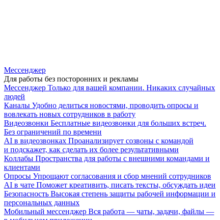
Мессенджер
Для работы без посторонних и рекламы
Мессенджер
Только для вашей компании. Никаких случайных
людей
Каналы
Удобно делиться новостями, проводить опросы и
вовлекать новых сотрудников в работу
Видеозвонки
Бесплатные видеозвонки для больших встреч.
Без ограничений по времени
AI в видеозвонках
Проанализирует созвоны с командой
и подскажет, как сделать их более результативными
Коллабы
Пространства для работы с внешними командами и
клиентами
Опросы
Упрощают согласования и сбор мнений сотрудников
AI в чате
Поможет креативить, писать тексты, обсуждать идеи
Безопасность
Высокая степень защиты рабочей информации и
персональных данных
Мобильный мессенджер
Вся работа — чаты, задачи, файлы —