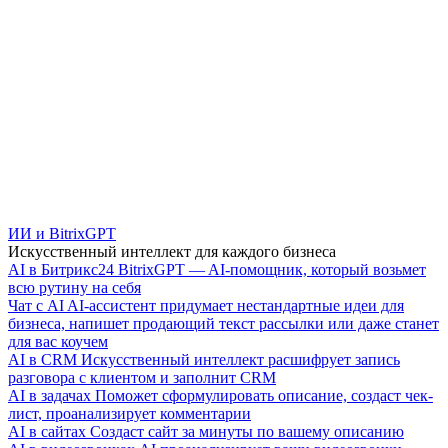
ИИ и BitrixGPT
Искусственный интеллект для каждого бизнеса
AI в Битрикс24
BitrixGPT — AI-помощник, который возьмет
всю рутину на себя
Чат с AI
AI-ассистент придумает нестандартные идеи для
бизнеса, напишет продающий текст рассылки или даже станет
для вас коучем
AI в CRM
Искусственный интеллект расшифрует запись
разговора с клиентом и заполнит CRM
AI в задачах
Поможет сформулировать описание, создаст чек-
лист, проанализирует комментарии
AI в сайтах
Создаст сайт за минуты по вашему описанию