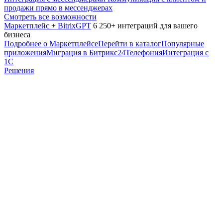
продажи прямо в мессенджерах
Смотреть все возможности
Маркетплейс + BitrixGPT
6 250+ интеграций для вашего
бизнеса
Подробнее о Маркетплейсе
Перейти в каталог
Популярные
приложения
Миграция в Битрикс24
Телефония
Интеграция с
1С
Решения