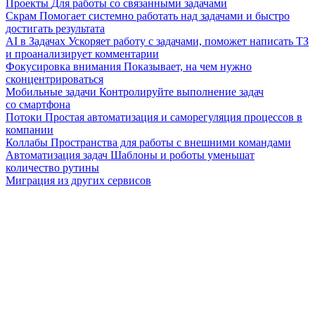
Проекты
Для работы со связанными задачами
Скрам
Помогает системно работать над задачами и быстро
достигать результата
AI в Задачах
Ускоряет работу с задачами, поможет написать ТЗ
и проанализирует комментарии
Фокусировка внимания
Показывает, на чем нужно
сконцентрироваться
Мобильные задачи
Контролируйте выполнение задач
со смартфона
Потоки
Простая автоматизация и саморегуляция процессов в
компании
Коллабы
Пространства для работы с внешними командами
Автоматизация задач
Шаблоны и роботы уменьшат
количество рутины
Миграция из других сервисов