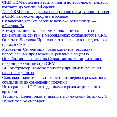
CRM
CRM помогает вести клиента по воронке: от первого
контакта до успешной сделки
AI в CRM
Расшифрует разговор с клиентом, заполнит поля
в CRM и поможет продавать больше
Складской учёт
Все базовые возможности склада —
в Битрикс24
Коммуникация с клиентами
Звонки, письма, чаты с
клиентами на сайте и в мессенджерах сохраняются в CRM
Оплата и Доставка
Прием оплаты и оформление доставки
прямо в CRM
Маркетинг
Сегментация базы клиентов, рассылка
персональных предложений, реклама в соцсетях
Онлайн-запись клиентов
Сервис автоматизации записи
и бронирования внутри CRM
BI Конструктор
Помогает бизнесу принимать решения
на основе данных
Сквозная аналитика
Путь клиента от первого рекламного
объявления до совершения покупки
Интеграция с 1С
Обмен данными в режиме реального
времени
Терминал
Прием оплаты прямо в приложении Битрикс24.
Нужен только смартфон