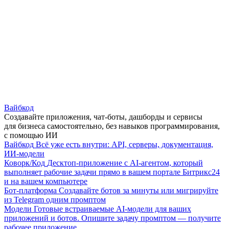
Вайбкод
Создавайте приложения, чат-боты, дашборды и сервисы
для бизнеса самостоятельно, без навыков программирования,
с помощью ИИ
Вайбкод
Всё уже есть внутри: API, серверы, документация,
ИИ-модели
Коворк/Код
Десктоп-приложение с AI-агентом, который
выполняет рабочие задачи прямо в вашем портале Битрикс24
и на вашем компьютере
Бот-платформа
Создавайте ботов за минуты или мигрируйте
из Telegram одним промптом
Модели
Готовые встраиваемые AI-модели для ваших
приложений и ботов. Опишите задачу промптом — получите
рабочее приложение