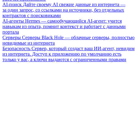
AI-поиск
Дайте своему AI свежие данные из интернета —
за один запрос, со ссылками на источники, без отдельных
контрактов с поисковиками
AI-агенты
Hermes — самообучающийся AI-агент: учится
навыкам из опыта, помнит контекст и работает с данными
портала
Серверы
Серверы Black Hole — облачные серверы, полностью
невидимые из интернета
Безопасность
Сервер, который создаст ваш ИИ-агент, невидим
из интернета. Доступ к приложению по умолчанию есть
только у вас, а ключи выдаются с ограниченными правами