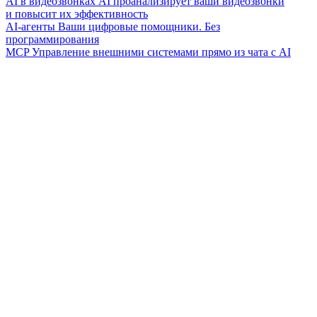
AI в видеозвонках
AI проанализирует ваши видеозвонки
и повысит их эффективность
AI-агенты
Ваши цифровые помощники. Без
программирования
MCP
Управление внешними системами прямо из чата с AI