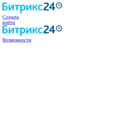
Создать
войти
Возможности