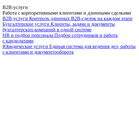
B2B-услуги
Работа с корпоративными клиентами и длинными сделками
B2B-услуги
Контроль длинных B2B-сделок на каждом этапе
Бухгалтерские услуги
Клиенты, задачи и документы
бухгалтерских компаний в одной системе
HR и подбор персонала
Подбор сотрудников и работа
с кандидатами
Юридические услуги
Единая система для ведения дел, работы
с клиентами и документооборота