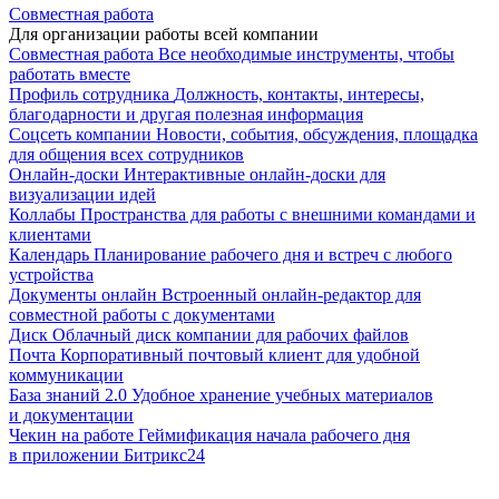
Совместная работа
Для организации работы всей компании
Совместная работа
Все необходимые инструменты, чтобы
работать вместе
Профиль сотрудника
Должность, контакты, интересы,
благодарности и другая полезная информация
Соцсеть компании
Новости, события, обсуждения, площадка
для общения всех сотрудников
Онлайн-доски
Интерактивные онлайн-доски для
визуализации идей
Коллабы
Пространства для работы с внешними командами и
клиентами
Календарь
Планирование рабочего дня и встреч с любого
устройства
Документы онлайн
Встроенный онлайн-редактор для
совместной работы с документами
Диск
Облачный диск компании для рабочих файлов
Почта
Корпоративный почтовый клиент для удобной
коммуникации
База знаний 2.0
Удобное хранение учебных материалов
и документации
Чекин на работе
Геймификация начала рабочего дня
в приложении Битрикс24