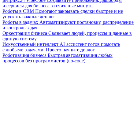
Битрикс24 VibeCode
Создавайте приложения, дашборды
и сервисы для бизнеса за считаные минуты
Роботы в CRM
Помогают закрывать сделки быстрее и не
упускать важные детали
Роботы в задачах
Автоматизируют постановку, распределение
и контроль задач
Оркестрация бизнеса
Связывает людей, процессы и данные в
единую систему
Искусственный интеллект
AI-ассистент готов помогать
с любыми задачами. Просто начните диалог
Роботизация бизнеса
Быстрая автоматизация любых
процессов без программистов (no-code)