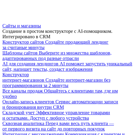
Сайты и магазины
Создание в простом конструкторе с AI-помощником.
Интегрировано в CRM
Конструктор сайтов
Создайте продающий лендинг
за считаные минуты
Шаблоны сайтов
Выберите из множества шаблонов,
адаптированных под разные отрасли
AI для создания лендингов
AI поможет запустить уникальный
сайт, напишет тексты, создаст изображения
Конструктор
интернет-магазинов
Создайте интернет-магазин без
программирования за 2 минуты
Все каналы продаж
Общайтесь с клиентами там, где им
удобно
Онлайн-запись клиентов
Сервис автоматизации записи
и бронирования внутри CRM
Складской учет
Эффективное управление товарами
и остатками. Доступ с любого устройства
Сквозная аналитика
Перед вами весь путь клиента —
от первого визита на сайт до повторных покупок
Интеграция с мессенджерами
Коммуникация с клиентом и