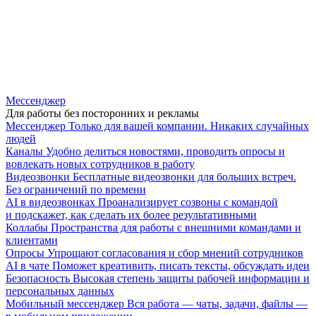
Мессенджер
Для работы без посторонних и рекламы
Мессенджер
Только для вашей компании. Никаких случайных
людей
Каналы
Удобно делиться новостями, проводить опросы и
вовлекать новых сотрудников в работу
Видеозвонки
Бесплатные видеозвонки для больших встреч.
Без ограничений по времени
AI в видеозвонках
Проанализирует созвоны с командой
и подскажет, как сделать их более результативными
Коллабы
Пространства для работы с внешними командами и
клиентами
Опросы
Упрощают согласования и сбор мнений сотрудников
AI в чате
Поможет креативить, писать тексты, обсуждать идеи
Безопасность
Высокая степень защиты рабочей информации и
персональных данных
Мобильный мессенджер
Вся работа — чаты, задачи, файлы —