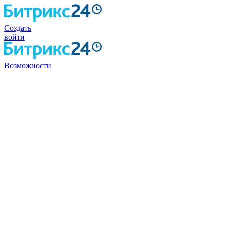
Создать
войти
Возможности