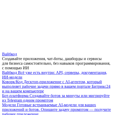
Вайбкод
Создавайте приложения, чат-боты, дашборды и сервисы
для бизнеса самостоятельно, без навыков программирования,
с помощью ИИ
Вайбкод
Всё уже есть внутри: API, серверы, документация,
ИИ-модели
Коворк/Код
Десктоп-приложение с AI-агентом, который
выполняет рабочие задачи прямо в вашем портале Битрикс24
и на вашем компьютере
Бот-платформа
Создавайте ботов за минуты или мигрируйте
из Telegram одним промптом
Модели
Готовые встраиваемые AI-модели для ваших
приложений и ботов. Опишите задачу промптом — получите
рабочее приложение