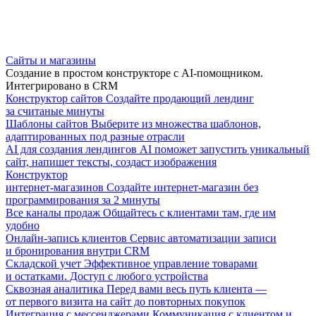
Сайты и магазины
Создание в простом конструкторе с AI-помощником.
Интегрировано в CRM
Конструктор сайтов
Создайте продающий лендинг
за считаные минуты
Шаблоны сайтов
Выберите из множества шаблонов,
адаптированных под разные отрасли
AI для создания лендингов
AI поможет запустить уникальный
сайт, напишет тексты, создаст изображения
Конструктор
интернет-магазинов
Создайте интернет-магазин без
программирования за 2 минуты
Все каналы продаж
Общайтесь с клиентами там, где им
удобно
Онлайн-запись клиентов
Сервис автоматизации записи
и бронирования внутри CRM
Складской учет
Эффективное управление товарами
и остатками. Доступ с любого устройства
Сквозная аналитика
Перед вами весь путь клиента —
от первого визита на сайт до повторных покупок
Интеграция с мессенджерами
Коммуникация с клиентом и