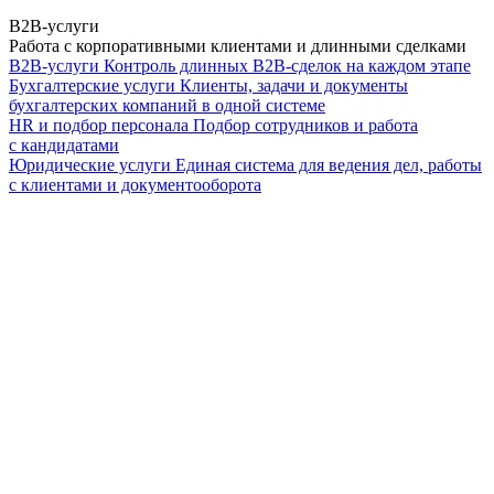
B2B-услуги
Работа с корпоративными клиентами и длинными сделками
B2B-услуги
Контроль длинных B2B-сделок на каждом этапе
Бухгалтерские услуги
Клиенты, задачи и документы
бухгалтерских компаний в одной системе
HR и подбор персонала
Подбор сотрудников и работа
с кандидатами
Юридические услуги
Единая система для ведения дел, работы
с клиентами и документооборота