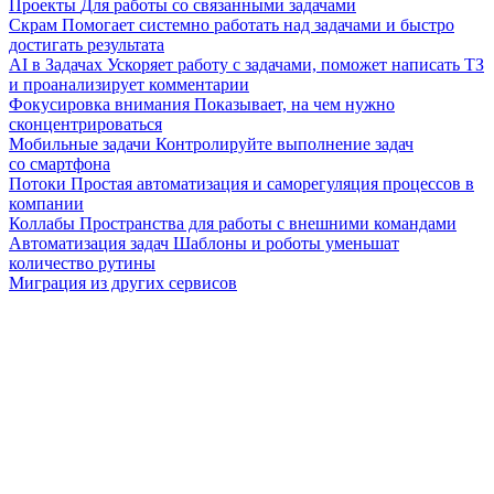
Проекты
Для работы со связанными задачами
Скрам
Помогает системно работать над задачами и быстро
достигать результата
AI в Задачах
Ускоряет работу с задачами, поможет написать ТЗ
и проанализирует комментарии
Фокусировка внимания
Показывает, на чем нужно
сконцентрироваться
Мобильные задачи
Контролируйте выполнение задач
со смартфона
Потоки
Простая автоматизация и саморегуляция процессов в
компании
Коллабы
Пространства для работы с внешними командами
Автоматизация задач
Шаблоны и роботы уменьшат
количество рутины
Миграция из других сервисов