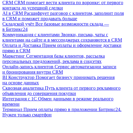
CRM
CRM помогает вести клиента по воронке: от первого
контакта до успешной сделки
AI в CRM
Расшифрует разговор с клиентом, заполнит поля
в CRM и поможет продавать больше
Складской учёт
Все базовые возможности склада —
в Битрикс24
Коммуникация с клиентами
Звонки, письма, чаты с
клиентами на сайте и в мессенджерах сохраняются в CRM
Оплата и Доставка
Прием оплаты и оформление доставки
прямо в CRM
Маркетинг
Сегментация базы клиентов, рассылка
персональных предложений, реклама в соцсетях
Онлайн-запись клиентов
Сервис автоматизации записи
и бронирования внутри CRM
BI Конструктор
Помогает бизнесу принимать решения
на основе данных
Сквозная аналитика
Путь клиента от первого рекламного
объявления до совершения покупки
Интеграция с 1С
Обмен данными в режиме реального
времени
Терминал
Прием оплаты прямо в приложении Битрикс24.
Нужен только смартфон