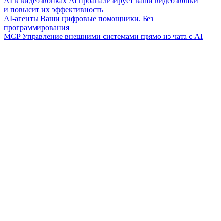
AI в видеозвонках
AI проанализирует ваши видеозвонки
и повысит их эффективность
AI-агенты
Ваши цифровые помощники. Без
программирования
MCP
Управление внешними системами прямо из чата с AI