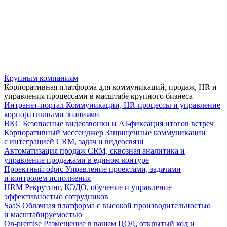
Крупным компаниям
Корпоративная платформа для коммуникаций, продаж, HR и
управления процессами в масштабе крупного бизнеса
Интранет-портал
Коммуникации, HR-процессы и управление
корпоративными знаниями
ВКС
Безопасные видеозвонки и AI-фиксация итогов встреч
Корпоративный мессенджер
Защищенные коммуникации
с интеграцией CRM, задач и видеосвязи
Автоматизация продаж
CRM, сквозная аналитика и
управление продажами в едином контуре
Проектный офис
Управление проектами, задачами
и контролем исполнения
HRM
Рекрутинг, КЭДО, обучение и управление
эффективностью сотрудников
SaaS
Облачная платформа с высокой производительностью
и масштабируемостью
On-premise
Размещение в вашем ЦОД, открытый код и