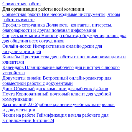
Совместная работа
Для организации работы всей компании
Совместная работа
Все необходимые инструменты, чтобы
работать вместе
Профиль сотрудника
Должность, контакты, интересы,
благодарности и другая полезная информация
Соцсеть компании
Новости, события, обсуждения, площадка
для общения всех сотрудников
Онлайн-доски
Интерактивные онлайн-доски для
визуализации идей
Коллабы
Пространства для работы с внешними командами и
клиентами
Календарь
Планирование рабочего дня и встреч с любого
устройства
Документы онлайн
Встроенный онлайн-редактор для
совместной работы с документами
Диск
Облачный диск компании для рабочих файлов
Почта
Корпоративный почтовый клиент для удобной
коммуникации
База знаний 2.0
Удобное хранение учебных материалов
и документации
Чекин на работе
Геймификация начала рабочего дня
в приложении Битрикс24