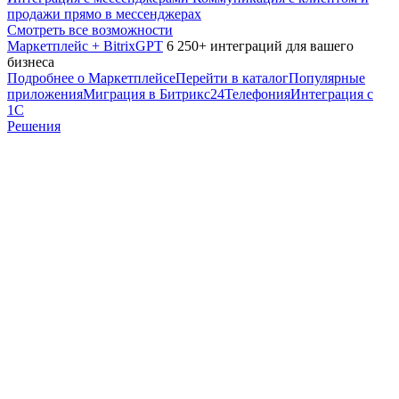
продажи прямо в мессенджерах
Смотреть все возможности
Маркетплейс + BitrixGPT
6 250+ интеграций для вашего
бизнеса
Подробнее о Маркетплейсе
Перейти в каталог
Популярные
приложения
Миграция в Битрикс24
Телефония
Интеграция с
1С
Решения