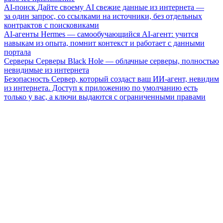
AI-поиск
Дайте своему AI свежие данные из интернета —
за один запрос, со ссылками на источники, без отдельных
контрактов с поисковиками
AI-агенты
Hermes — самообучающийся AI-агент: учится
навыкам из опыта, помнит контекст и работает с данными
портала
Серверы
Серверы Black Hole — облачные серверы, полностью
невидимые из интернета
Безопасность
Сервер, который создаст ваш ИИ-агент, невидим
из интернета. Доступ к приложению по умолчанию есть
только у вас, а ключи выдаются с ограниченными правами