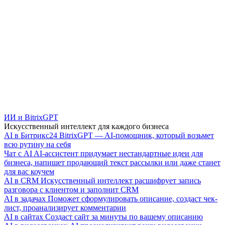
ИИ и BitrixGPT
Искусственный интеллект для каждого бизнеса
AI в Битрикс24
BitrixGPT — AI-помощник, который возьмет
всю рутину на себя
Чат с AI
AI-ассистент придумает нестандартные идеи для
бизнеса, напишет продающий текст рассылки или даже станет
для вас коучем
AI в CRM
Искусственный интеллект расшифрует запись
разговора с клиентом и заполнит CRM
AI в задачах
Поможет сформулировать описание, создаст чек-
лист, проанализирует комментарии
AI в сайтах
Создаст сайт за минуты по вашему описанию