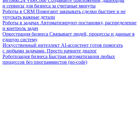
Битрикс24 VibeCode
Создавайте приложения, дашборды
и сервисы для бизнеса за считаные минуты
Роботы в CRM
Помогают закрывать сделки быстрее и не
упускать важные детали
Роботы в задачах
Автоматизируют постановку, распределение
и контроль задач
Оркестрация бизнеса
Связывает людей, процессы и данные в
единую систему
Искусственный интеллект
AI-ассистент готов помогать
с любыми задачами. Просто начните диалог
Роботизация бизнеса
Быстрая автоматизация любых
процессов без программистов (no-code)