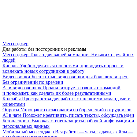
Мессенджер
Для работы без посторонних и рекламы
Мессенджер
Только для вашей компании. Никаких случайных
людей
Каналы
Удобно делиться новостями, проводить опросы и
вовлекать новых сотрудников в работу
Видеозвонки
Бесплатные видеозвонки для больших встреч.
Без ограничений по времени
AI в видеозвонках
Проанализирует созвоны с командой
и подскажет, как сделать их более результативными
Коллабы
Пространства для работы с внешними командами и
клиентами
Опросы
Упрощают согласования и сбор мнений сотрудников
AI в чате
Поможет креативить, писать тексты, обсуждать идеи
Безопасность
Высокая степень защиты рабочей информации и
персональных данных
Мобильный мессенджер
Вся работа — чаты, задачи, файлы —