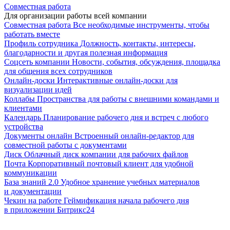
Совместная работа
Для организации работы всей компании
Совместная работа
Все необходимые инструменты, чтобы
работать вместе
Профиль сотрудника
Должность, контакты, интересы,
благодарности и другая полезная информация
Соцсеть компании
Новости, события, обсуждения, площадка
для общения всех сотрудников
Онлайн-доски
Интерактивные онлайн-доски для
визуализации идей
Коллабы
Пространства для работы с внешними командами и
клиентами
Календарь
Планирование рабочего дня и встреч с любого
устройства
Документы онлайн
Встроенный онлайн-редактор для
совместной работы с документами
Диск
Облачный диск компании для рабочих файлов
Почта
Корпоративный почтовый клиент для удобной
коммуникации
База знаний 2.0
Удобное хранение учебных материалов
и документации
Чекин на работе
Геймификация начала рабочего дня
в приложении Битрикс24