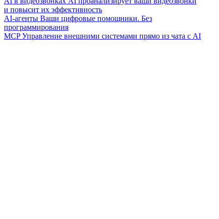
AI в видеозвонках
AI проанализирует ваши видеозвонки
и повысит их эффективность
AI-агенты
Ваши цифровые помощники. Без
программирования
MCP
Управление внешними системами прямо из чата с AI