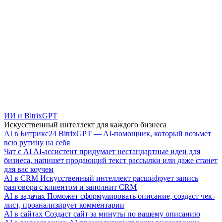
ИИ и BitrixGPT
Искусственный интеллект для каждого бизнеса
AI в Битрикс24
BitrixGPT — AI-помощник, который возьмет
всю рутину на себя
Чат с AI
AI-ассистент придумает нестандартные идеи для
бизнеса, напишет продающий текст рассылки или даже станет
для вас коучем
AI в CRM
Искусственный интеллект расшифрует запись
разговора с клиентом и заполнит CRM
AI в задачах
Поможет сформулировать описание, создаст чек-
лист, проанализирует комментарии
AI в сайтах
Создаст сайт за минуты по вашему описанию