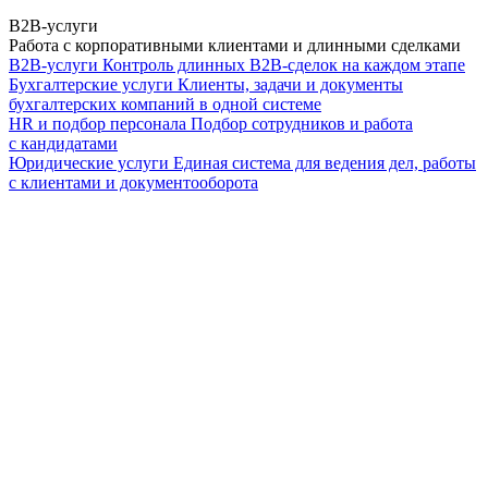
B2B-услуги
Работа с корпоративными клиентами и длинными сделками
B2B-услуги
Контроль длинных B2B-сделок на каждом этапе
Бухгалтерские услуги
Клиенты, задачи и документы
бухгалтерских компаний в одной системе
HR и подбор персонала
Подбор сотрудников и работа
с кандидатами
Юридические услуги
Единая система для ведения дел, работы
с клиентами и документооборота