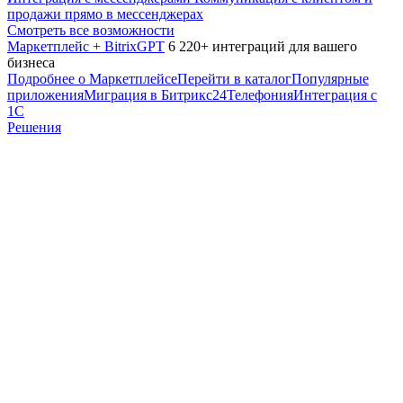
продажи прямо в мессенджерах
Смотреть все возможности
Маркетплейс + BitrixGPT
6 220+ интеграций для вашего
бизнеса
Подробнее о Маркетплейсе
Перейти в каталог
Популярные
приложения
Миграция в Битрикс24
Телефония
Интеграция с
1С
Решения