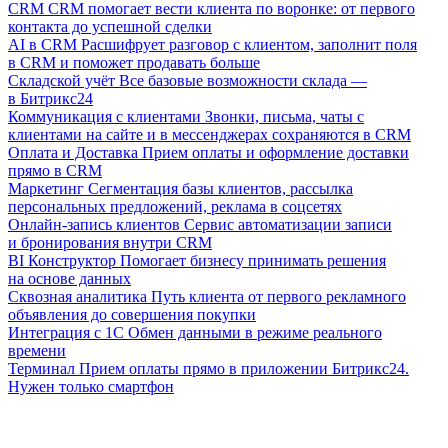
CRM
CRM помогает вести клиента по воронке: от первого
контакта до успешной сделки
AI в CRM
Расшифрует разговор с клиентом, заполнит поля
в CRM и поможет продавать больше
Складской учёт
Все базовые возможности склада —
в Битрикс24
Коммуникация с клиентами
Звонки, письма, чаты с
клиентами на сайте и в мессенджерах сохраняются в CRM
Оплата и Доставка
Прием оплаты и оформление доставки
прямо в CRM
Маркетинг
Сегментация базы клиентов, рассылка
персональных предложений, реклама в соцсетях
Онлайн-запись клиентов
Сервис автоматизации записи
и бронирования внутри CRM
BI Конструктор
Помогает бизнесу принимать решения
на основе данных
Сквозная аналитика
Путь клиента от первого рекламного
объявления до совершения покупки
Интеграция с 1С
Обмен данными в режиме реального
времени
Терминал
Прием оплаты прямо в приложении Битрикс24.
Нужен только смартфон