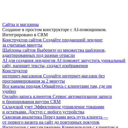
Сайты и магазины
Создание в простом конструкторе с AI-помощником.
Интегрировано в CRM
Конструктор сайтов
Создайте продающий лендинг
за считаные минуты
Шаблоны сайтов
Выберите из множества шаблонов,
адаптированных под разные отрасли
AI для создания лендингов
AI поможет запустить уникальный
сайт, напишет тексты, создаст изображения
Конструктор
интернет-магазинов
Создайте интернет-магазин без
программирования за 2 минуты
Все каналы продаж
Общайтесь с клиентами там, где им
удобно
Онлайн-запись клиентов
Сервис автоматизации записи
и бронирования внутри CRM
Складской учет
Эффективное управление товарами
и остатками. Доступ с любого устройства
Сквозная аналитика
Перед вами весь путь клиента —
от первого визита на сайт до повторных покупок
Интеграция с мессенджерами
Коммуникация с клиентом и