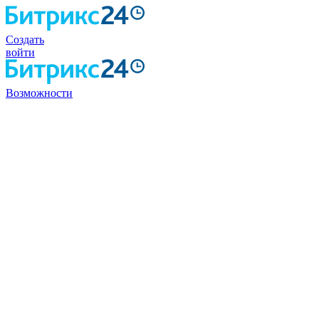
Создать
войти
Возможности