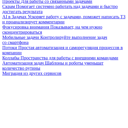
Проекты
Для работы со связанными задачами
Скрам
Помогает системно работать над задачами и быстро
достигать результата
AI в Задачах
Ускоряет работу с задачами, поможет написать ТЗ
и проанализирует комментарии
Фокусировка внимания
Показывает, на чем нужно
сконцентрироваться
Мобильные задачи
Контролируйте выполнение задач
со смартфона
Потоки
Простая автоматизация и саморегуляция процессов в
компании
Коллабы
Пространства для работы с внешними командами
Автоматизация задач
Шаблоны и роботы уменьшат
количество рутины
Миграция из других сервисов