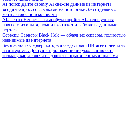
AI-поиск
Дайте своему AI свежие данные из интернета —
за один запрос, со ссылками на источники, без отдельных
контрактов с поисковиками
AI-агенты
Hermes — самообучающийся AI-агент: учится
навыкам из опыта, помнит контекст и работает с данными
портала
Серверы
Серверы Black Hole — облачные серверы, полностью
невидимые из интернета
Безопасность
Сервер, который создаст ваш ИИ-агент, невидим
из интернета. Доступ к приложению по умолчанию есть
только у вас, а ключи выдаются с ограниченными правами