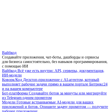
Вайбкод
Создавайте приложения, чат-боты, дашборды и сервисы
для бизнеса самостоятельно, без навыков программирования,
с помощью ИИ
Вайбкод
Всё уже есть внутри: API, серверы, документация,
ИИ-модели
Коворк/Код
Десктоп-приложение с AI-агентом, который
выполняет рабочие задачи прямо в вашем портале Битрикс24
и на вашем компьютере
Бот-платформа
Создавайте ботов за минуты или мигрируйте
из Telegram одним промптом
Модели
Готовые встраиваемые AI-модели для ваших
приложений и ботов. Опишите задачу промптом — получите
рабочее приложение