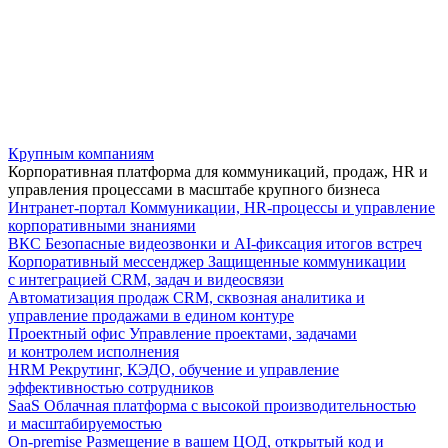
Крупным компаниям
Корпоративная платформа для коммуникаций, продаж, HR и
управления процессами в масштабе крупного бизнеса
Интранет-портал
Коммуникации, HR-процессы и управление
корпоративными знаниями
ВКС
Безопасные видеозвонки и AI-фиксация итогов встреч
Корпоративный мессенджер
Защищенные коммуникации
с интеграцией CRM, задач и видеосвязи
Автоматизация продаж
CRM, сквозная аналитика и
управление продажами в едином контуре
Проектный офис
Управление проектами, задачами
и контролем исполнения
HRM
Рекрутинг, КЭДО, обучение и управление
эффективностью сотрудников
SaaS
Облачная платформа с высокой производительностью
и масштабируемостью
On-premise
Размещение в вашем ЦОД, открытый код и