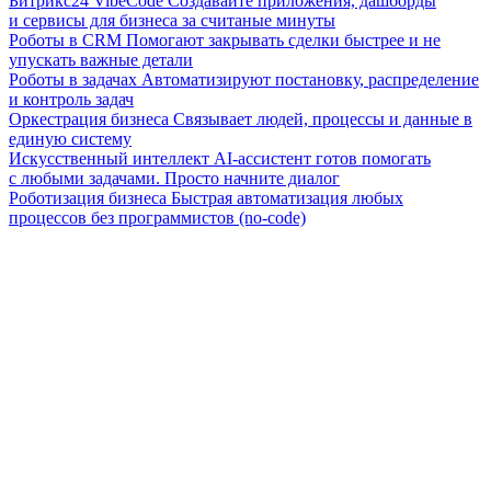
Битрикс24 VibeCode
Создавайте приложения, дашборды
и сервисы для бизнеса за считаные минуты
Роботы в CRM
Помогают закрывать сделки быстрее и не
упускать важные детали
Роботы в задачах
Автоматизируют постановку, распределение
и контроль задач
Оркестрация бизнеса
Связывает людей, процессы и данные в
единую систему
Искусственный интеллект
AI-ассистент готов помогать
с любыми задачами. Просто начните диалог
Роботизация бизнеса
Быстрая автоматизация любых
процессов без программистов (no-code)