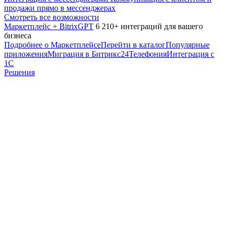
продажи прямо в мессенджерах
Смотреть все возможности
Маркетплейс + BitrixGPT
6 210+ интеграций для вашего
бизнеса
Подробнее о Маркетплейсе
Перейти в каталог
Популярные
приложения
Миграция в Битрикс24
Телефония
Интеграция с
1С
Решения