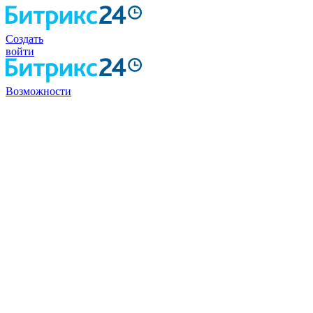
Создать
войти
Возможности