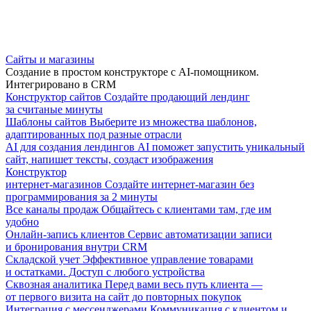
Сайты и магазины
Создание в простом конструкторе с AI-помощником.
Интегрировано в CRM
Конструктор сайтов
Создайте продающий лендинг
за считаные минуты
Шаблоны сайтов
Выберите из множества шаблонов,
адаптированных под разные отрасли
AI для создания лендингов
AI поможет запустить уникальный
сайт, напишет тексты, создаст изображения
Конструктор
интернет-магазинов
Создайте интернет-магазин без
программирования за 2 минуты
Все каналы продаж
Общайтесь с клиентами там, где им
удобно
Онлайн-запись клиентов
Сервис автоматизации записи
и бронирования внутри CRM
Складской учет
Эффективное управление товарами
и остатками. Доступ с любого устройства
Сквозная аналитика
Перед вами весь путь клиента —
от первого визита на сайт до повторных покупок
Интеграция с мессенджерами
Коммуникация с клиентом и