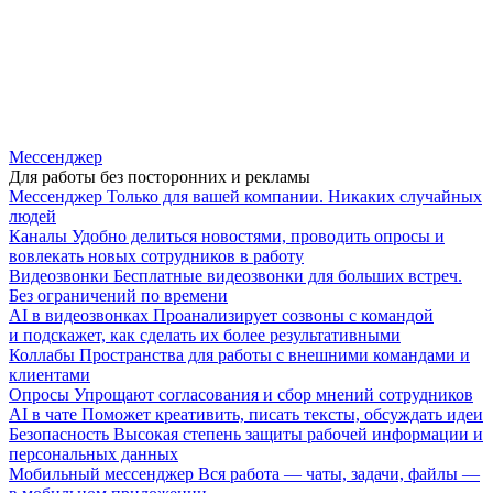
Мессенджер
Для работы без посторонних и рекламы
Мессенджер
Только для вашей компании. Никаких случайных
людей
Каналы
Удобно делиться новостями, проводить опросы и
вовлекать новых сотрудников в работу
Видеозвонки
Бесплатные видеозвонки для больших встреч.
Без ограничений по времени
AI в видеозвонках
Проанализирует созвоны с командой
и подскажет, как сделать их более результативными
Коллабы
Пространства для работы с внешними командами и
клиентами
Опросы
Упрощают согласования и сбор мнений сотрудников
AI в чате
Поможет креативить, писать тексты, обсуждать идеи
Безопасность
Высокая степень защиты рабочей информации и
персональных данных
Мобильный мессенджер
Вся работа — чаты, задачи, файлы —