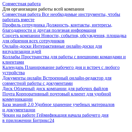
Совместная работа
Для организации работы всей компании
Совместная работа
Все необходимые инструменты, чтобы
работать вместе
Профиль сотрудника
Должность, контакты, интересы,
благодарности и другая полезная информация
Соцсеть компании
Новости, события, обсуждения, площадка
для общения всех сотрудников
Онлайн-доски
Интерактивные онлайн-доски для
визуализации идей
Коллабы
Пространства для работы с внешними командами и
клиентами
Календарь
Планирование рабочего дня и встреч с любого
устройства
Документы онлайн
Встроенный онлайн-редактор для
совместной работы с документами
Диск
Облачный диск компании для рабочих файлов
Почта
Корпоративный почтовый клиент для удобной
коммуникации
База знаний 2.0
Удобное хранение учебных материалов
и документации
Чекин на работе
Геймификация начала рабочего дня
в приложении Битрикс24