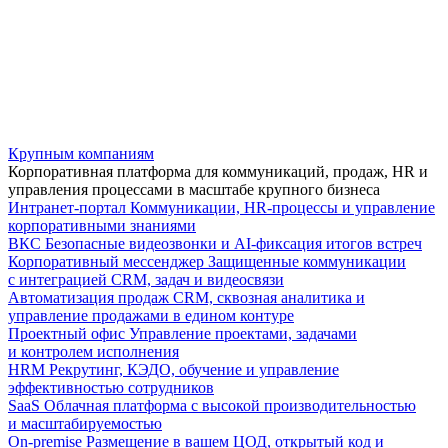
Крупным компаниям
Корпоративная платформа для коммуникаций, продаж, HR и
управления процессами в масштабе крупного бизнеса
Интранет-портал
Коммуникации, HR-процессы и управление
корпоративными знаниями
ВКС
Безопасные видеозвонки и AI-фиксация итогов встреч
Корпоративный мессенджер
Защищенные коммуникации
с интеграцией CRM, задач и видеосвязи
Автоматизация продаж
CRM, сквозная аналитика и
управление продажами в едином контуре
Проектный офис
Управление проектами, задачами
и контролем исполнения
HRM
Рекрутинг, КЭДО, обучение и управление
эффективностью сотрудников
SaaS
Облачная платформа с высокой производительностью
и масштабируемостью
On-premise
Размещение в вашем ЦОД, открытый код и