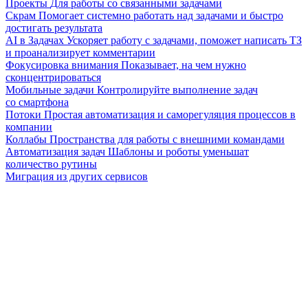
Проекты
Для работы со связанными задачами
Скрам
Помогает системно работать над задачами и быстро
достигать результата
AI в Задачах
Ускоряет работу с задачами, поможет написать ТЗ
и проанализирует комментарии
Фокусировка внимания
Показывает, на чем нужно
сконцентрироваться
Мобильные задачи
Контролируйте выполнение задач
со смартфона
Потоки
Простая автоматизация и саморегуляция процессов в
компании
Коллабы
Пространства для работы с внешними командами
Автоматизация задач
Шаблоны и роботы уменьшат
количество рутины
Миграция из других сервисов