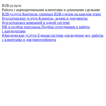
B2B-услуги
Работа с корпоративными клиентами и длинными сделками
B2B-услуги
Контроль длинных B2B-сделок на каждом этапе
Бухгалтерские услуги
Клиенты, задачи и документы
бухгалтерских компаний в одной системе
HR и подбор персонала
Подбор сотрудников и работа
с кандидатами
Юридические услуги
Единая система для ведения дел, работы
с клиентами и документооборота