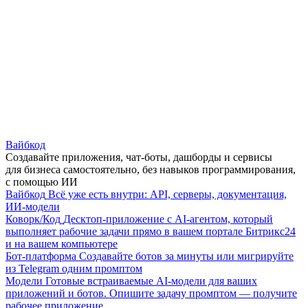
Вайбкод
Создавайте приложения, чат-боты, дашборды и сервисы
для бизнеса самостоятельно, без навыков программирования,
с помощью ИИ
Вайбкод
Всё уже есть внутри: API, серверы, документация,
ИИ-модели
Коворк/Код
Десктоп-приложение с AI-агентом, который
выполняет рабочие задачи прямо в вашем портале Битрикс24
и на вашем компьютере
Бот-платформа
Создавайте ботов за минуты или мигрируйте
из Telegram одним промптом
Модели
Готовые встраиваемые AI-модели для ваших
приложений и ботов. Опишите задачу промптом — получите
рабочее приложение