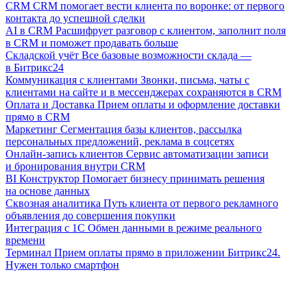
CRM
CRM помогает вести клиента по воронке: от первого
контакта до успешной сделки
AI в CRM
Расшифрует разговор с клиентом, заполнит поля
в CRM и поможет продавать больше
Складской учёт
Все базовые возможности склада —
в Битрикс24
Коммуникация с клиентами
Звонки, письма, чаты с
клиентами на сайте и в мессенджерах сохраняются в CRM
Оплата и Доставка
Прием оплаты и оформление доставки
прямо в CRM
Маркетинг
Сегментация базы клиентов, рассылка
персональных предложений, реклама в соцсетях
Онлайн-запись клиентов
Сервис автоматизации записи
и бронирования внутри CRM
BI Конструктор
Помогает бизнесу принимать решения
на основе данных
Сквозная аналитика
Путь клиента от первого рекламного
объявления до совершения покупки
Интеграция с 1С
Обмен данными в режиме реального
времени
Терминал
Прием оплаты прямо в приложении Битрикс24.
Нужен только смартфон