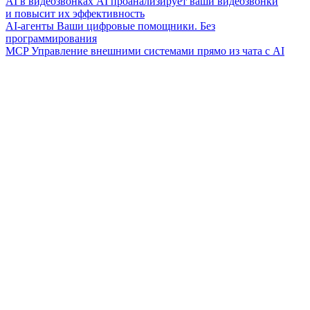
AI в видеозвонках
AI проанализирует ваши видеозвонки
и повысит их эффективность
AI-агенты
Ваши цифровые помощники. Без
программирования
MCP
Управление внешними системами прямо из чата с AI