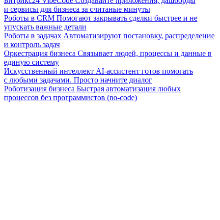
Битрикс24 VibeCode
Создавайте приложения, дашборды
и сервисы для бизнеса за считаные минуты
Роботы в CRM
Помогают закрывать сделки быстрее и не
упускать важные детали
Роботы в задачах
Автоматизируют постановку, распределение
и контроль задач
Оркестрация бизнеса
Связывает людей, процессы и данные в
единую систему
Искусственный интеллект
AI-ассистент готов помогать
с любыми задачами. Просто начните диалог
Роботизация бизнеса
Быстрая автоматизация любых
процессов без программистов (no-code)