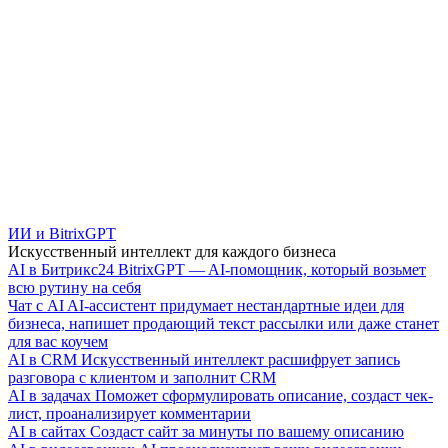
ИИ и BitrixGPT
Искусственный интеллект для каждого бизнеса
AI в Битрикс24
BitrixGPT — AI-помощник, который возьмет
всю рутину на себя
Чат с AI
AI-ассистент придумает нестандартные идеи для
бизнеса, напишет продающий текст рассылки или даже станет
для вас коучем
AI в CRM
Искусственный интеллект расшифрует запись
разговора с клиентом и заполнит CRM
AI в задачах
Поможет сформулировать описание, создаст чек-
лист, проанализирует комментарии
AI в сайтах
Создаст сайт за минуты по вашему описанию