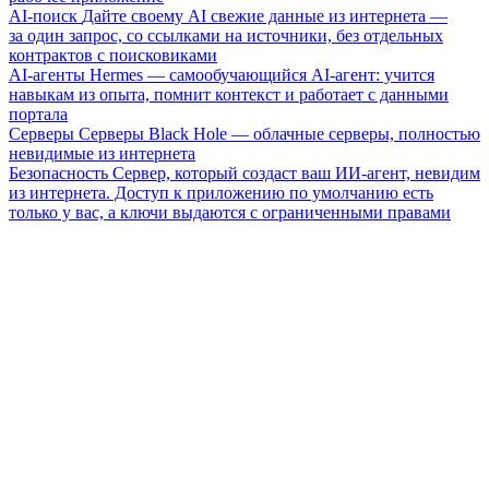
AI-поиск
Дайте своему AI свежие данные из интернета —
за один запрос, со ссылками на источники, без отдельных
контрактов с поисковиками
AI-агенты
Hermes — самообучающийся AI-агент: учится
навыкам из опыта, помнит контекст и работает с данными
портала
Серверы
Серверы Black Hole — облачные серверы, полностью
невидимые из интернета
Безопасность
Сервер, который создаст ваш ИИ-агент, невидим
из интернета. Доступ к приложению по умолчанию есть
только у вас, а ключи выдаются с ограниченными правами