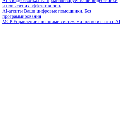
AI в видеозвонках
AI проанализирует ваши видеозвонки
и повысит их эффективность
AI-агенты
Ваши цифровые помощники. Без
программирования
MCP
Управление внешними системами прямо из чата с AI