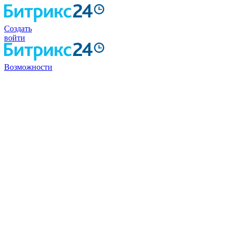
Создать
войти
Возможности