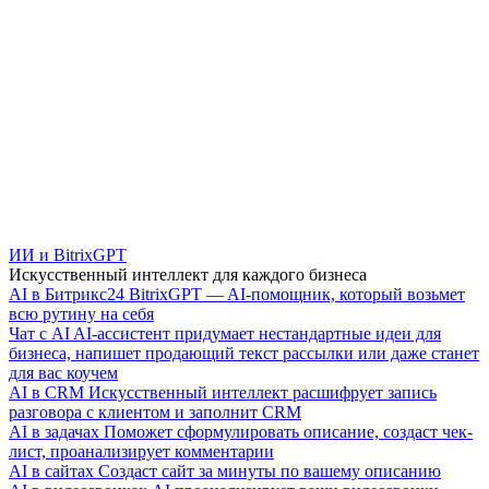
ИИ и BitrixGPT
Искусственный интеллект для каждого бизнеса
AI в Битрикс24
BitrixGPT — AI-помощник, который возьмет
всю рутину на себя
Чат с AI
AI-ассистент придумает нестандартные идеи для
бизнеса, напишет продающий текст рассылки или даже станет
для вас коучем
AI в CRM
Искусственный интеллект расшифрует запись
разговора с клиентом и заполнит CRM
AI в задачах
Поможет сформулировать описание, создаст чек-
лист, проанализирует комментарии
AI в сайтах
Создаст сайт за минуты по вашему описанию