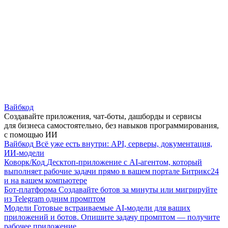
Вайбкод
Создавайте приложения, чат-боты, дашборды и сервисы
для бизнеса самостоятельно, без навыков программирования,
с помощью ИИ
Вайбкод
Всё уже есть внутри: API, серверы, документация,
ИИ-модели
Коворк/Код
Десктоп-приложение с AI-агентом, который
выполняет рабочие задачи прямо в вашем портале Битрикс24
и на вашем компьютере
Бот-платформа
Создавайте ботов за минуты или мигрируйте
из Telegram одним промптом
Модели
Готовые встраиваемые AI-модели для ваших
приложений и ботов. Опишите задачу промптом — получите
рабочее приложение