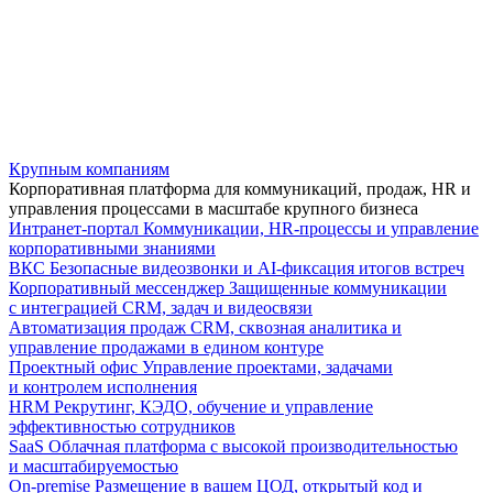
Крупным компаниям
Корпоративная платформа для коммуникаций, продаж, HR и
управления процессами в масштабе крупного бизнеса
Интранет-портал
Коммуникации, HR-процессы и управление
корпоративными знаниями
ВКС
Безопасные видеозвонки и AI-фиксация итогов встреч
Корпоративный мессенджер
Защищенные коммуникации
с интеграцией CRM, задач и видеосвязи
Автоматизация продаж
CRM, сквозная аналитика и
управление продажами в едином контуре
Проектный офис
Управление проектами, задачами
и контролем исполнения
HRM
Рекрутинг, КЭДО, обучение и управление
эффективностью сотрудников
SaaS
Облачная платформа с высокой производительностью
и масштабируемостью
On-premise
Размещение в вашем ЦОД, открытый код и