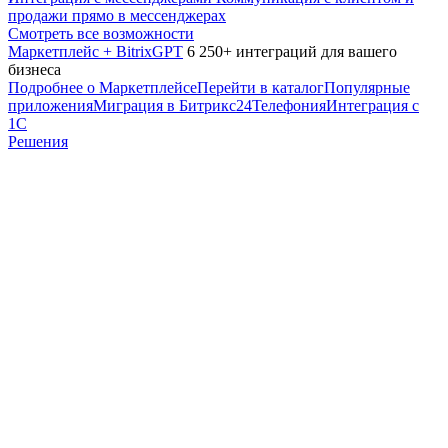
продажи прямо в мессенджерах
Смотреть все возможности
Маркетплейс + BitrixGPT
6 250+ интеграций для вашего
бизнеса
Подробнее о Маркетплейсе
Перейти в каталог
Популярные
приложения
Миграция в Битрикс24
Телефония
Интеграция с
1С
Решения