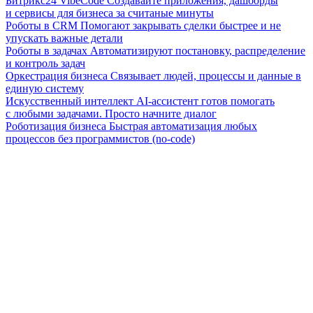
Битрикс24 VibeCode
Создавайте приложения, дашборды
и сервисы для бизнеса за считаные минуты
Роботы в CRM
Помогают закрывать сделки быстрее и не
упускать важные детали
Роботы в задачах
Автоматизируют постановку, распределение
и контроль задач
Оркестрация бизнеса
Связывает людей, процессы и данные в
единую систему
Искусственный интеллект
AI-ассистент готов помогать
с любыми задачами. Просто начните диалог
Роботизация бизнеса
Быстрая автоматизация любых
процессов без программистов (no-code)