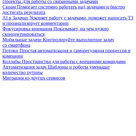
Проекты
Для работы со связанными задачами
Скрам
Помогает системно работать над задачами и быстро
достигать результата
AI в Задачах
Ускоряет работу с задачами, поможет написать ТЗ
и проанализирует комментарии
Фокусировка внимания
Показывает, на чем нужно
сконцентрироваться
Мобильные задачи
Контролируйте выполнение задач
со смартфона
Потоки
Простая автоматизация и саморегуляция процессов в
компании
Коллабы
Пространства для работы с внешними командами
Автоматизация задач
Шаблоны и роботы уменьшат
количество рутины
Миграция из других сервисов