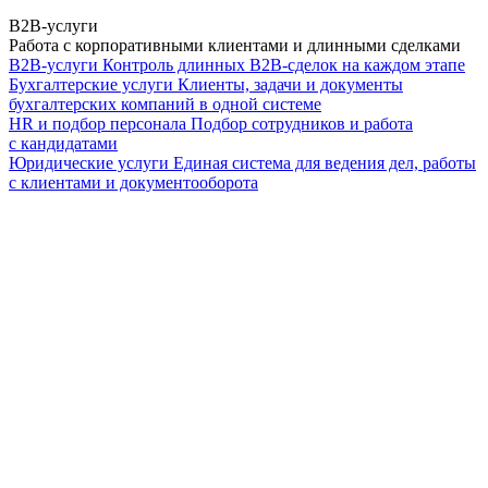
B2B-услуги
Работа с корпоративными клиентами и длинными сделками
B2B-услуги
Контроль длинных B2B-сделок на каждом этапе
Бухгалтерские услуги
Клиенты, задачи и документы
бухгалтерских компаний в одной системе
HR и подбор персонала
Подбор сотрудников и работа
с кандидатами
Юридические услуги
Единая система для ведения дел, работы
с клиентами и документооборота