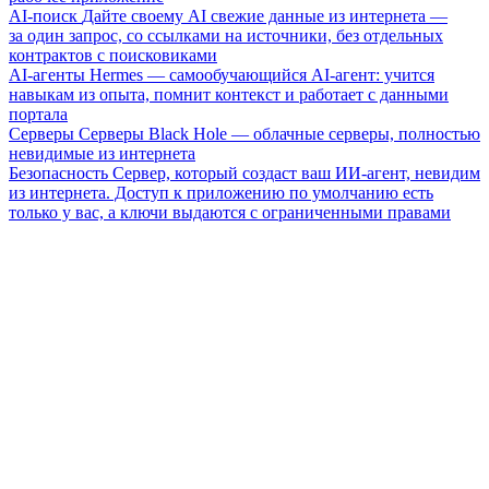
AI-поиск
Дайте своему AI свежие данные из интернета —
за один запрос, со ссылками на источники, без отдельных
контрактов с поисковиками
AI-агенты
Hermes — самообучающийся AI-агент: учится
навыкам из опыта, помнит контекст и работает с данными
портала
Серверы
Серверы Black Hole — облачные серверы, полностью
невидимые из интернета
Безопасность
Сервер, который создаст ваш ИИ-агент, невидим
из интернета. Доступ к приложению по умолчанию есть
только у вас, а ключи выдаются с ограниченными правами