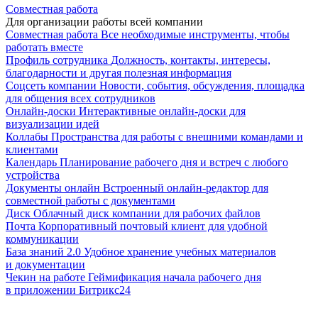
Совместная работа
Для организации работы всей компании
Совместная работа
Все необходимые инструменты, чтобы
работать вместе
Профиль сотрудника
Должность, контакты, интересы,
благодарности и другая полезная информация
Соцсеть компании
Новости, события, обсуждения, площадка
для общения всех сотрудников
Онлайн-доски
Интерактивные онлайн-доски для
визуализации идей
Коллабы
Пространства для работы с внешними командами и
клиентами
Календарь
Планирование рабочего дня и встреч с любого
устройства
Документы онлайн
Встроенный онлайн-редактор для
совместной работы с документами
Диск
Облачный диск компании для рабочих файлов
Почта
Корпоративный почтовый клиент для удобной
коммуникации
База знаний 2.0
Удобное хранение учебных материалов
и документации
Чекин на работе
Геймификация начала рабочего дня
в приложении Битрикс24