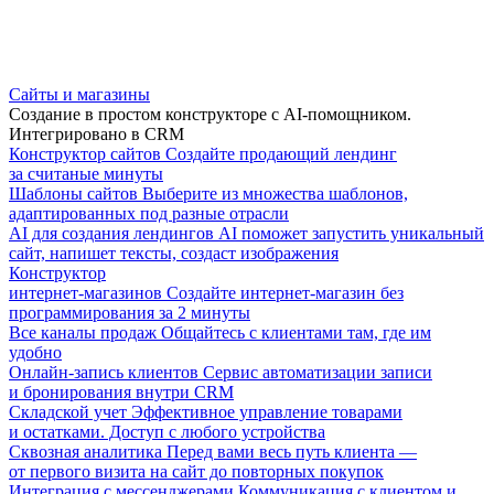
Сайты и магазины
Создание в простом конструкторе с AI-помощником.
Интегрировано в CRM
Конструктор сайтов
Создайте продающий лендинг
за считаные минуты
Шаблоны сайтов
Выберите из множества шаблонов,
адаптированных под разные отрасли
AI для создания лендингов
AI поможет запустить уникальный
сайт, напишет тексты, создаст изображения
Конструктор
интернет-магазинов
Создайте интернет-магазин без
программирования за 2 минуты
Все каналы продаж
Общайтесь с клиентами там, где им
удобно
Онлайн-запись клиентов
Сервис автоматизации записи
и бронирования внутри CRM
Складской учет
Эффективное управление товарами
и остатками. Доступ с любого устройства
Сквозная аналитика
Перед вами весь путь клиента —
от первого визита на сайт до повторных покупок
Интеграция с мессенджерами
Коммуникация с клиентом и