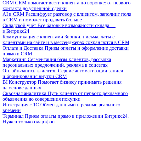
CRM
CRM помогает вести клиента по воронке: от первого
контакта до успешной сделки
AI в CRM
Расшифрует разговор с клиентом, заполнит поля
в CRM и поможет продавать больше
Складской учёт
Все базовые возможности склада —
в Битрикс24
Коммуникация с клиентами
Звонки, письма, чаты с
клиентами на сайте и в мессенджерах сохраняются в CRM
Оплата и Доставка
Прием оплаты и оформление доставки
прямо в CRM
Маркетинг
Сегментация базы клиентов, рассылка
персональных предложений, реклама в соцсетях
Онлайн-запись клиентов
Сервис автоматизации записи
и бронирования внутри CRM
BI Конструктор
Помогает бизнесу принимать решения
на основе данных
Сквозная аналитика
Путь клиента от первого рекламного
объявления до совершения покупки
Интеграция с 1С
Обмен данными в режиме реального
времени
Терминал
Прием оплаты прямо в приложении Битрикс24.
Нужен только смартфон