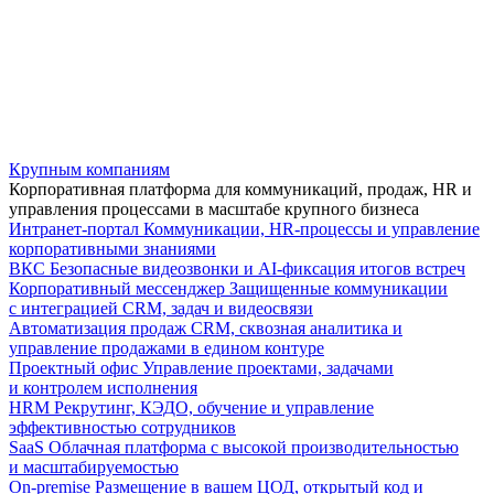
Крупным компаниям
Корпоративная платформа для коммуникаций, продаж, HR и
управления процессами в масштабе крупного бизнеса
Интранет-портал
Коммуникации, HR-процессы и управление
корпоративными знаниями
ВКС
Безопасные видеозвонки и AI-фиксация итогов встреч
Корпоративный мессенджер
Защищенные коммуникации
с интеграцией CRM, задач и видеосвязи
Автоматизация продаж
CRM, сквозная аналитика и
управление продажами в едином контуре
Проектный офис
Управление проектами, задачами
и контролем исполнения
HRM
Рекрутинг, КЭДО, обучение и управление
эффективностью сотрудников
SaaS
Облачная платформа с высокой производительностью
и масштабируемостью
On-premise
Размещение в вашем ЦОД, открытый код и