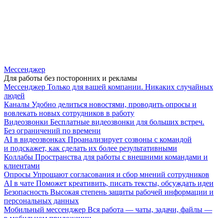
Мессенджер
Для работы без посторонних и рекламы
Мессенджер
Только для вашей компании. Никаких случайных
людей
Каналы
Удобно делиться новостями, проводить опросы и
вовлекать новых сотрудников в работу
Видеозвонки
Бесплатные видеозвонки для больших встреч.
Без ограничений по времени
AI в видеозвонках
Проанализирует созвоны с командой
и подскажет, как сделать их более результативными
Коллабы
Пространства для работы с внешними командами и
клиентами
Опросы
Упрощают согласования и сбор мнений сотрудников
AI в чате
Поможет креативить, писать тексты, обсуждать идеи
Безопасность
Высокая степень защиты рабочей информации и
персональных данных
Мобильный мессенджер
Вся работа — чаты, задачи, файлы —