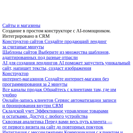
Сайты и магазины
Создание в простом конструкторе с AI-помощником.
Интегрировано в CRM
Конструктор сайтов
Создайте продающий лендинг
за считаные минуты
Шаблоны сайтов
Выберите из множества шаблонов,
адаптированных под разные отрасли
AI для создания лендингов
AI поможет запустить уникальный
сайт, напишет тексты, создаст изображения
Конструктор
интернет-магазинов
Создайте интернет-магазин без
программирования за 2 минуты
Все каналы продаж
Общайтесь с клиентами там, где им
удобно
Онлайн-запись клиентов
Сервис автоматизации записи
и бронирования внутри CRM
Складской учет
Эффективное управление товарами
и остатками. Доступ с любого устройства
Сквозная аналитика
Перед вами весь путь клиента —
от первого визита на сайт до повторных покупок
Интеграция с мессенджерами
Коммуникация с клиентом и