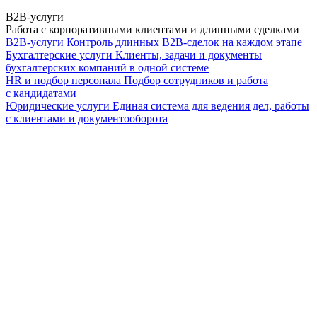
B2B-услуги
Работа с корпоративными клиентами и длинными сделками
B2B-услуги
Контроль длинных B2B-сделок на каждом этапе
Бухгалтерские услуги
Клиенты, задачи и документы
бухгалтерских компаний в одной системе
HR и подбор персонала
Подбор сотрудников и работа
с кандидатами
Юридические услуги
Единая система для ведения дел, работы
с клиентами и документооборота