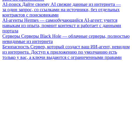
AI-поиск
Дайте своему AI свежие данные из интернета —
за один запрос, со ссылками на источники, без отдельных
контрактов с поисковиками
AI-агенты
Hermes — самообучающийся AI-агент: учится
навыкам из опыта, помнит контекст и работает с данными
портала
Серверы
Серверы Black Hole — облачные серверы, полностью
невидимые из интернета
Безопасность
Сервер, который создаст ваш ИИ-агент, невидим
из интернета. Доступ к приложению по умолчанию есть
только у вас, а ключи выдаются с ограниченными правами