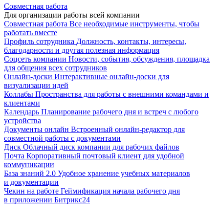
Совместная работа
Для организации работы всей компании
Совместная работа
Все необходимые инструменты, чтобы
работать вместе
Профиль сотрудника
Должность, контакты, интересы,
благодарности и другая полезная информация
Соцсеть компании
Новости, события, обсуждения, площадка
для общения всех сотрудников
Онлайн-доски
Интерактивные онлайн-доски для
визуализации идей
Коллабы
Пространства для работы с внешними командами и
клиентами
Календарь
Планирование рабочего дня и встреч с любого
устройства
Документы онлайн
Встроенный онлайн-редактор для
совместной работы с документами
Диск
Облачный диск компании для рабочих файлов
Почта
Корпоративный почтовый клиент для удобной
коммуникации
База знаний 2.0
Удобное хранение учебных материалов
и документации
Чекин на работе
Геймификация начала рабочего дня
в приложении Битрикс24