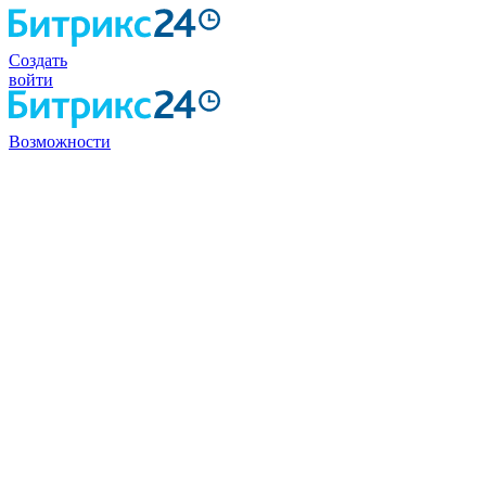
Создать
войти
Возможности