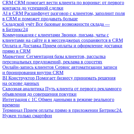
CRM
CRM помогает вести клиента по воронке: от первого
контакта до успешной сделки
AI в CRM
Расшифрует разговор с клиентом, заполнит поля
в CRM и поможет продавать больше
Складской учёт
Все базовые возможности склада —
в Битрикс24
Коммуникация с клиентами
Звонки, письма, чаты с
клиентами на сайте и в мессенджерах сохраняются в CRM
Оплата и Доставка
Прием оплаты и оформление доставки
прямо в CRM
Маркетинг
Сегментация базы клиентов, рассылка
персональных предложений, реклама в соцсетях
Онлайн-запись клиентов
Сервис автоматизации записи
и бронирования внутри CRM
BI Конструктор
Помогает бизнесу принимать решения
на основе данных
Сквозная аналитика
Путь клиента от первого рекламного
объявления до совершения покупки
Интеграция с 1С
Обмен данными в режиме реального
времени
Терминал
Прием оплаты прямо в приложении Битрикс24.
Нужен только смартфон