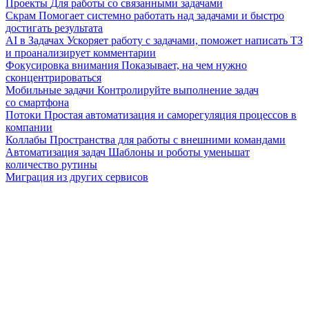
Проекты
Для работы со связанными задачами
Скрам
Помогает системно работать над задачами и быстро
достигать результата
AI в Задачах
Ускоряет работу с задачами, поможет написать ТЗ
и проанализирует комментарии
Фокусировка внимания
Показывает, на чем нужно
сконцентрироваться
Мобильные задачи
Контролируйте выполнение задач
со смартфона
Потоки
Простая автоматизация и саморегуляция процессов в
компании
Коллабы
Пространства для работы с внешними командами
Автоматизация задач
Шаблоны и роботы уменьшат
количество рутины
Миграция из других сервисов