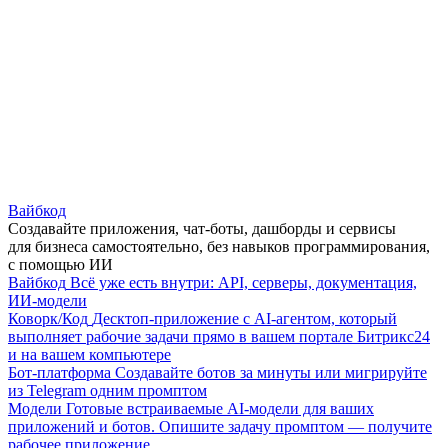
Вайбкод
Создавайте приложения, чат-боты, дашборды и сервисы
для бизнеса самостоятельно, без навыков программирования,
с помощью ИИ
Вайбкод
Всё уже есть внутри: API, серверы, документация,
ИИ-модели
Коворк/Код
Десктоп-приложение с AI-агентом, который
выполняет рабочие задачи прямо в вашем портале Битрикс24
и на вашем компьютере
Бот-платформа
Создавайте ботов за минуты или мигрируйте
из Telegram одним промптом
Модели
Готовые встраиваемые AI-модели для ваших
приложений и ботов. Опишите задачу промптом — получите
рабочее приложение