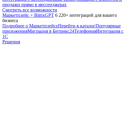
продажи прямо в мессенджерах
Смотреть все возможности
Маркетплейс + BitrixGPT
6 220+ интеграций для вашего
бизнеса
Подробнее о Маркетплейсе
Перейти в каталог
Популярные
приложения
Миграция в Битрикс24
Телефония
Интеграция с
1С
Решения