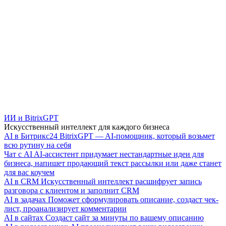
ИИ и BitrixGPT
Искусственный интеллект для каждого бизнеса
AI в Битрикс24
BitrixGPT — AI-помощник, который возьмет
всю рутину на себя
Чат с AI
AI-ассистент придумает нестандартные идеи для
бизнеса, напишет продающий текст рассылки или даже станет
для вас коучем
AI в CRM
Искусственный интеллект расшифрует запись
разговора с клиентом и заполнит CRM
AI в задачах
Поможет сформулировать описание, создаст чек-
лист, проанализирует комментарии
AI в сайтах
Создаст сайт за минуты по вашему описанию