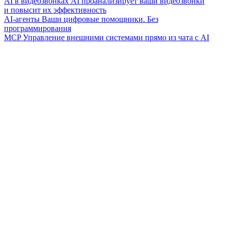
AI в видеозвонках
AI проанализирует ваши видеозвонки
и повысит их эффективность
AI-агенты
Ваши цифровые помощники. Без
программирования
MCP
Управление внешними системами прямо из чата с AI