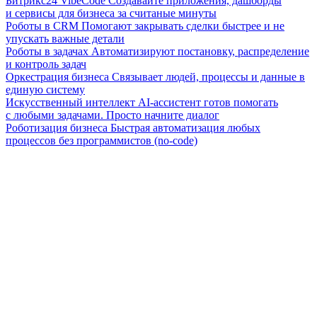
Битрикс24 VibeCode
Создавайте приложения, дашборды
и сервисы для бизнеса за считаные минуты
Роботы в CRM
Помогают закрывать сделки быстрее и не
упускать важные детали
Роботы в задачах
Автоматизируют постановку, распределение
и контроль задач
Оркестрация бизнеса
Связывает людей, процессы и данные в
единую систему
Искусственный интеллект
AI-ассистент готов помогать
с любыми задачами. Просто начните диалог
Роботизация бизнеса
Быстрая автоматизация любых
процессов без программистов (no-code)