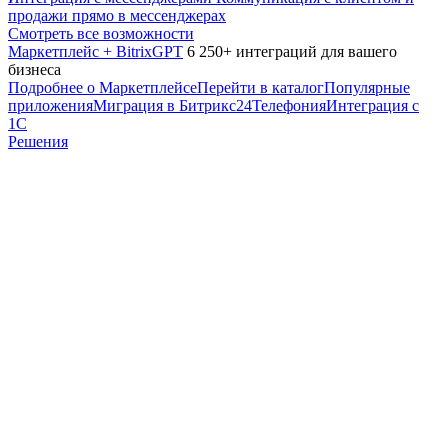
продажи прямо в мессенджерах
Смотреть все возможности
Маркетплейс + BitrixGPT
6 250+ интеграций для вашего
бизнеса
Подробнее о Маркетплейсе
Перейти в каталог
Популярные
приложения
Миграция в Битрикс24
Телефония
Интеграция с
1С
Решения