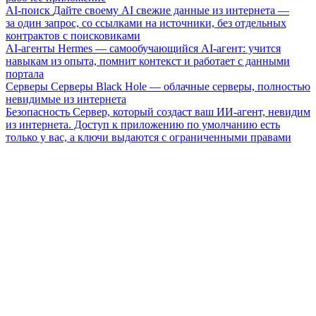
AI-поиск
Дайте своему AI свежие данные из интернета —
за один запрос, со ссылками на источники, без отдельных
контрактов с поисковиками
AI-агенты
Hermes — самообучающийся AI-агент: учится
навыкам из опыта, помнит контекст и работает с данными
портала
Серверы
Серверы Black Hole — облачные серверы, полностью
невидимые из интернета
Безопасность
Сервер, который создаст ваш ИИ-агент, невидим
из интернета. Доступ к приложению по умолчанию есть
только у вас, а ключи выдаются с ограниченными правами