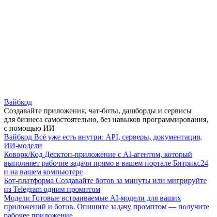
Вайбкод
Создавайте приложения, чат-боты, дашборды и сервисы
для бизнеса самостоятельно, без навыков программирования,
с помощью ИИ
Вайбкод
Всё уже есть внутри: API, серверы, документация,
ИИ-модели
Коворк/Код
Десктоп-приложение с AI-агентом, который
выполняет рабочие задачи прямо в вашем портале Битрикс24
и на вашем компьютере
Бот-платформа
Создавайте ботов за минуты или мигрируйте
из Telegram одним промптом
Модели
Готовые встраиваемые AI-модели для ваших
приложений и ботов. Опишите задачу промптом — получите
рабочее приложение