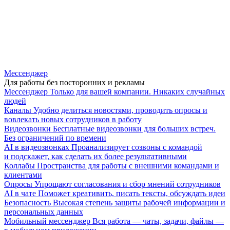
Мессенджер
Для работы без посторонних и рекламы
Мессенджер
Только для вашей компании. Никаких случайных
людей
Каналы
Удобно делиться новостями, проводить опросы и
вовлекать новых сотрудников в работу
Видеозвонки
Бесплатные видеозвонки для больших встреч.
Без ограничений по времени
AI в видеозвонках
Проанализирует созвоны с командой
и подскажет, как сделать их более результативными
Коллабы
Пространства для работы с внешними командами и
клиентами
Опросы
Упрощают согласования и сбор мнений сотрудников
AI в чате
Поможет креативить, писать тексты, обсуждать идеи
Безопасность
Высокая степень защиты рабочей информации и
персональных данных
Мобильный мессенджер
Вся работа — чаты, задачи, файлы —