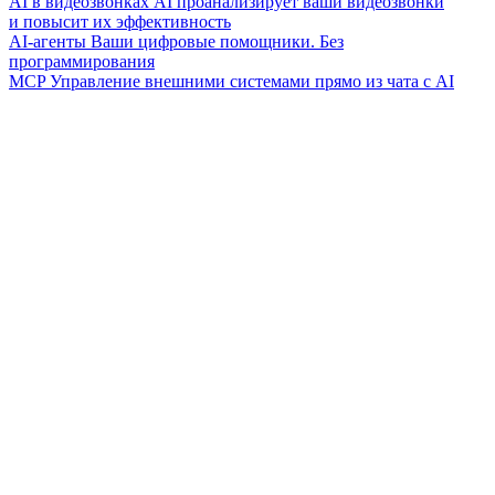
AI в видеозвонках
AI проанализирует ваши видеозвонки
и повысит их эффективность
AI-агенты
Ваши цифровые помощники. Без
программирования
MCP
Управление внешними системами прямо из чата с AI