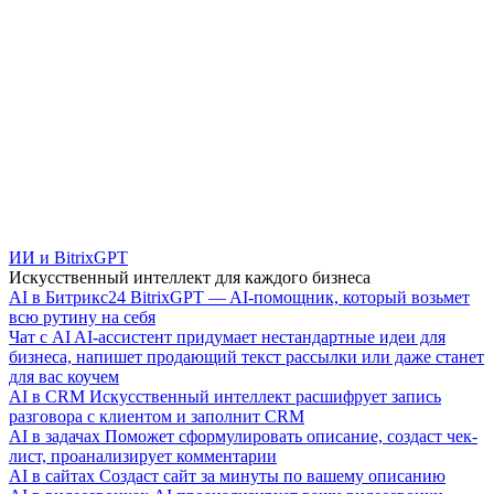
ИИ и BitrixGPT
Искусственный интеллект для каждого бизнеса
AI в Битрикс24
BitrixGPT — AI-помощник, который возьмет
всю рутину на себя
Чат с AI
AI-ассистент придумает нестандартные идеи для
бизнеса, напишет продающий текст рассылки или даже станет
для вас коучем
AI в CRM
Искусственный интеллект расшифрует запись
разговора с клиентом и заполнит CRM
AI в задачах
Поможет сформулировать описание, создаст чек-
лист, проанализирует комментарии
AI в сайтах
Создаст сайт за минуты по вашему описанию