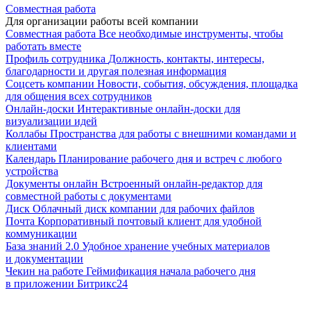
Совместная работа
Для организации работы всей компании
Совместная работа
Все необходимые инструменты, чтобы
работать вместе
Профиль сотрудника
Должность, контакты, интересы,
благодарности и другая полезная информация
Соцсеть компании
Новости, события, обсуждения, площадка
для общения всех сотрудников
Онлайн-доски
Интерактивные онлайн-доски для
визуализации идей
Коллабы
Пространства для работы с внешними командами и
клиентами
Календарь
Планирование рабочего дня и встреч с любого
устройства
Документы онлайн
Встроенный онлайн-редактор для
совместной работы с документами
Диск
Облачный диск компании для рабочих файлов
Почта
Корпоративный почтовый клиент для удобной
коммуникации
База знаний 2.0
Удобное хранение учебных материалов
и документации
Чекин на работе
Геймификация начала рабочего дня
в приложении Битрикс24