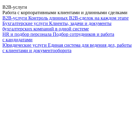
B2B-услуги
Работа с корпоративными клиентами и длинными сделками
B2B-услуги
Контроль длинных B2B-сделок на каждом этапе
Бухгалтерские услуги
Клиенты, задачи и документы
бухгалтерских компаний в одной системе
HR и подбор персонала
Подбор сотрудников и работа
с кандидатами
Юридические услуги
Единая система для ведения дел, работы
с клиентами и документооборота