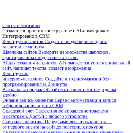
Сайты и магазины
Создание в простом конструкторе с AI-помощником.
Интегрировано в CRM
Конструктор сайтов
Создайте продающий лендинг
за считаные минуты
Шаблоны сайтов
Выберите из множества шаблонов,
адаптированных под разные отрасли
AI для создания лендингов
AI поможет запустить уникальный
сайт, напишет тексты, создаст изображения
Конструктор
интернет-магазинов
Создайте интернет-магазин без
программирования за 2 минуты
Все каналы продаж
Общайтесь с клиентами там, где им
удобно
Онлайн-запись клиентов
Сервис автоматизации записи
и бронирования внутри CRM
Складской учет
Эффективное управление товарами
и остатками. Доступ с любого устройства
Сквозная аналитика
Перед вами весь путь клиента —
от первого визита на сайт до повторных покупок
Интеграция с мессенджерами
Коммуникация с клиентом и