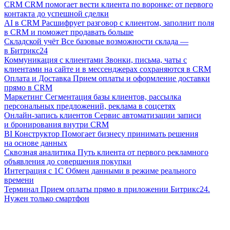
CRM
CRM помогает вести клиента по воронке: от первого
контакта до успешной сделки
AI в CRM
Расшифрует разговор с клиентом, заполнит поля
в CRM и поможет продавать больше
Складской учёт
Все базовые возможности склада —
в Битрикс24
Коммуникация с клиентами
Звонки, письма, чаты с
клиентами на сайте и в мессенджерах сохраняются в CRM
Оплата и Доставка
Прием оплаты и оформление доставки
прямо в CRM
Маркетинг
Сегментация базы клиентов, рассылка
персональных предложений, реклама в соцсетях
Онлайн-запись клиентов
Сервис автоматизации записи
и бронирования внутри CRM
BI Конструктор
Помогает бизнесу принимать решения
на основе данных
Сквозная аналитика
Путь клиента от первого рекламного
объявления до совершения покупки
Интеграция с 1С
Обмен данными в режиме реального
времени
Терминал
Прием оплаты прямо в приложении Битрикс24.
Нужен только смартфон