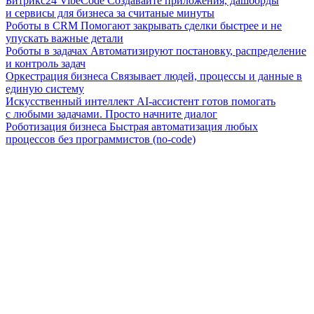
Битрикс24 VibeCode
Создавайте приложения, дашборды
и сервисы для бизнеса за считаные минуты
Роботы в CRM
Помогают закрывать сделки быстрее и не
упускать важные детали
Роботы в задачах
Автоматизируют постановку, распределение
и контроль задач
Оркестрация бизнеса
Связывает людей, процессы и данные в
единую систему
Искусственный интеллект
AI-ассистент готов помогать
с любыми задачами. Просто начните диалог
Роботизация бизнеса
Быстрая автоматизация любых
процессов без программистов (no-code)