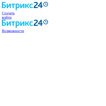
Создать
войти
Возможности