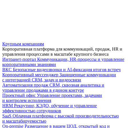
Крупным компаниям
Корпоративная платформа для коммуникаций, продаж, HR и
управления процессами в масштабе крупного бизнеса
Интранет-портал
Коммуникации, HR-процессы и управление
корпоративными знаниями
ВКС
Безопасные видеозвонки и AI-фиксация итогов встреч
Корпоративный мессенджер
Защищенные коммуникации
с интеграцией CRM, задач и видеосвязи
Автоматизация продаж
CRM, сквозная аналитика и
управление продажами в едином контуре
Проектный офис
Управление проектами, задачами
и контролем исполнения
HRM
Рекрутинг, КЭДО, обучение и управление
эффективностью сотрудников
SaaS
Облачная платформа с высокой производительностью
и масштабируемостью
On-premise
Размещение в вашем ЦОД, открытый код и