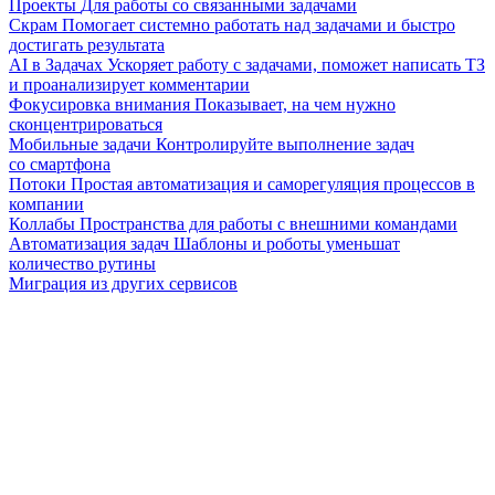
Проекты
Для работы со связанными задачами
Скрам
Помогает системно работать над задачами и быстро
достигать результата
AI в Задачах
Ускоряет работу с задачами, поможет написать ТЗ
и проанализирует комментарии
Фокусировка внимания
Показывает, на чем нужно
сконцентрироваться
Мобильные задачи
Контролируйте выполнение задач
со смартфона
Потоки
Простая автоматизация и саморегуляция процессов в
компании
Коллабы
Пространства для работы с внешними командами
Автоматизация задач
Шаблоны и роботы уменьшат
количество рутины
Миграция из других сервисов