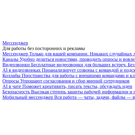
Мессенджер
Для работы без посторонних и рекламы
Мессенджер
Только для вашей компании. Никаких случайных 
Каналы
Удобно делиться новостями, проводить опросы и вовле
Видеозвонки
Бесплатные видеозвонки для больших встреч. Бе
AI в видеозвонках
Проанализирует созвоны с командой и подск
Коллабы
Пространства для работы с внешними командами и к
Опросы
Упрощают согласования и сбор мнений сотрудников
AI в чате
Поможет креативить, писать тексты, обсуждать идеи
Безопасность
Высокая степень защиты рабочей информации и
Мобильный мессенджер
Вся работа — чаты, задачи, файлы —