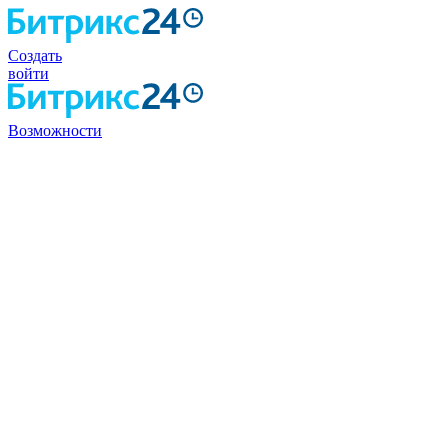
Создать
войти
Возможности