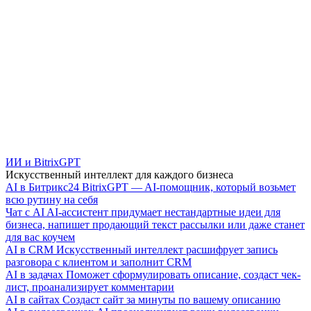
ИИ и BitrixGPT
Искусственный интеллект для каждого бизнеса
AI в Битрикс24
BitrixGPT — AI-помощник, который возьмет
всю рутину на себя
Чат с AI
AI-ассистент придумает нестандартные идеи для
бизнеса, напишет продающий текст рассылки или даже станет
для вас коучем
AI в CRM
Искусственный интеллект расшифрует запись
разговора с клиентом и заполнит CRM
AI в задачах
Поможет сформулировать описание, создаст чек-
лист, проанализирует комментарии
AI в сайтах
Создаст сайт за минуты по вашему описанию