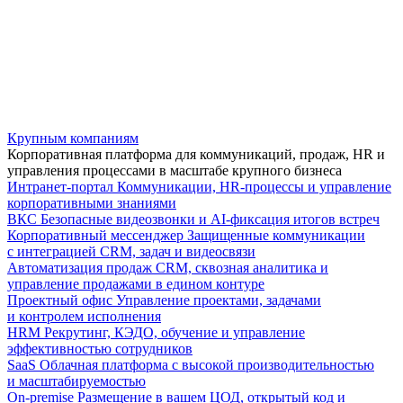
Крупным компаниям
Корпоративная платформа для коммуникаций, продаж, HR и
управления процессами в масштабе крупного бизнеса
Интранет-портал
Коммуникации, HR-процессы и управление
корпоративными знаниями
ВКС
Безопасные видеозвонки и AI-фиксация итогов встреч
Корпоративный мессенджер
Защищенные коммуникации
с интеграцией CRM, задач и видеосвязи
Автоматизация продаж
CRM, сквозная аналитика и
управление продажами в едином контуре
Проектный офис
Управление проектами, задачами
и контролем исполнения
HRM
Рекрутинг, КЭДО, обучение и управление
эффективностью сотрудников
SaaS
Облачная платформа с высокой производительностью
и масштабируемостью
On-premise
Размещение в вашем ЦОД, открытый код и