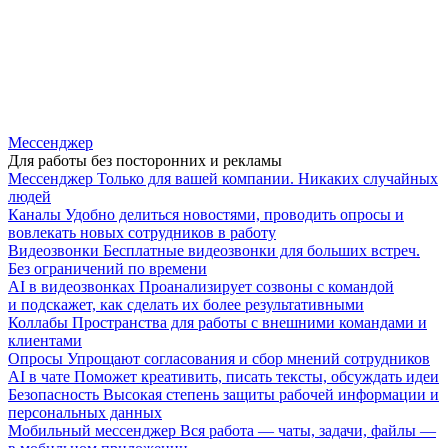
Мессенджер
Для работы без посторонних и рекламы
Мессенджер
Только для вашей компании. Никаких случайных
людей
Каналы
Удобно делиться новостями, проводить опросы и
вовлекать новых сотрудников в работу
Видеозвонки
Бесплатные видеозвонки для больших встреч.
Без ограничений по времени
AI в видеозвонках
Проанализирует созвоны с командой
и подскажет, как сделать их более результативными
Коллабы
Пространства для работы с внешними командами и
клиентами
Опросы
Упрощают согласования и сбор мнений сотрудников
AI в чате
Поможет креативить, писать тексты, обсуждать идеи
Безопасность
Высокая степень защиты рабочей информации и
персональных данных
Мобильный мессенджер
Вся работа — чаты, задачи, файлы —