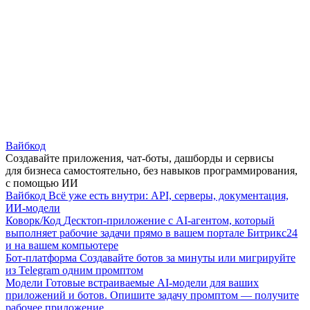
Вайбкод
Создавайте приложения, чат-боты, дашборды и сервисы
для бизнеса самостоятельно, без навыков программирования,
с помощью ИИ
Вайбкод
Всё уже есть внутри: API, серверы, документация,
ИИ-модели
Коворк/Код
Десктоп-приложение с AI-агентом, который
выполняет рабочие задачи прямо в вашем портале Битрикс24
и на вашем компьютере
Бот-платформа
Создавайте ботов за минуты или мигрируйте
из Telegram одним промптом
Модели
Готовые встраиваемые AI-модели для ваших
приложений и ботов. Опишите задачу промптом — получите
рабочее приложение