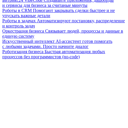
Битрикс24 VibeCode
Создавайте приложения, дашборды
и сервисы для бизнеса за считаные минуты
Роботы в CRM
Помогают закрывать сделки быстрее и не
упускать важные детали
Роботы в задачах
Автоматизируют постановку, распределение
и контроль задач
Оркестрация бизнеса
Связывает людей, процессы и данные в
единую систему
Искусственный интеллект
AI-ассистент готов помогать
с любыми задачами. Просто начните диалог
Роботизация бизнеса
Быстрая автоматизация любых
процессов без программистов (no-code)