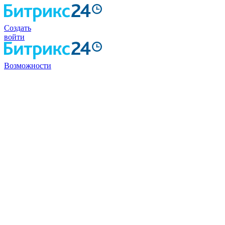
Создать
войти
Возможности