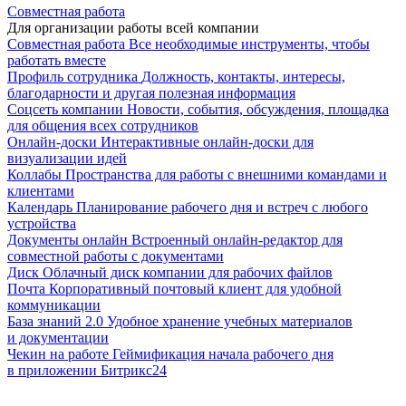
Совместная работа
Для организации работы всей компании
Совместная работа
Все необходимые инструменты, чтобы
работать вместе
Профиль сотрудника
Должность, контакты, интересы,
благодарности и другая полезная информация
Соцсеть компании
Новости, события, обсуждения, площадка
для общения всех сотрудников
Онлайн-доски
Интерактивные онлайн-доски для
визуализации идей
Коллабы
Пространства для работы с внешними командами и
клиентами
Календарь
Планирование рабочего дня и встреч с любого
устройства
Документы онлайн
Встроенный онлайн-редактор для
совместной работы с документами
Диск
Облачный диск компании для рабочих файлов
Почта
Корпоративный почтовый клиент для удобной
коммуникации
База знаний 2.0
Удобное хранение учебных материалов
и документации
Чекин на работе
Геймификация начала рабочего дня
в приложении Битрикс24