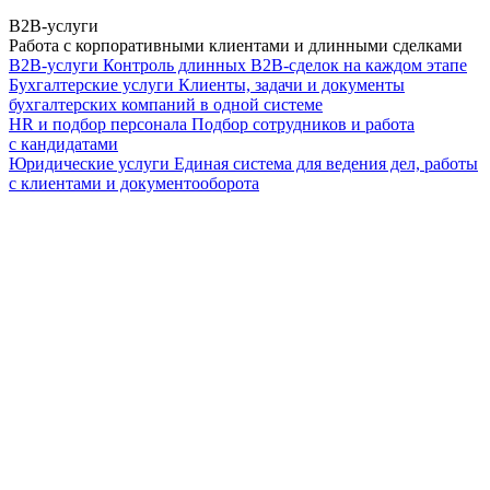
B2B-услуги
Работа с корпоративными клиентами и длинными сделками
B2B-услуги
Контроль длинных B2B-сделок на каждом этапе
Бухгалтерские услуги
Клиенты, задачи и документы
бухгалтерских компаний в одной системе
HR и подбор персонала
Подбор сотрудников и работа
с кандидатами
Юридические услуги
Единая система для ведения дел, работы
с клиентами и документооборота