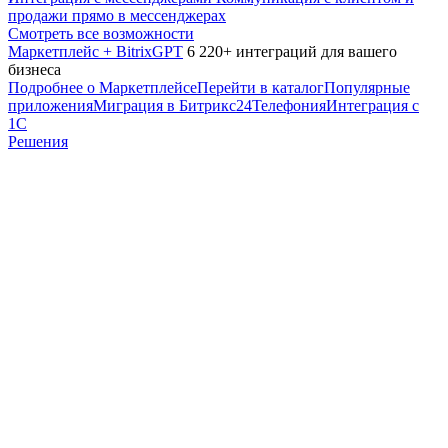
продажи прямо в мессенджерах
Смотреть все возможности
Маркетплейс + BitrixGPT
6 220+ интеграций для вашего
бизнеса
Подробнее о Маркетплейсе
Перейти в каталог
Популярные
приложения
Миграция в Битрикс24
Телефония
Интеграция с
1С
Решения