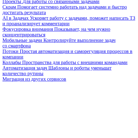
Проекты
Для работы со связанными задачами
Скрам
Помогает системно работать над задачами и быстро
достигать результата
AI в Задачах
Ускоряет работу с задачами, поможет написать ТЗ
и проанализирует комментарии
Фокусировка внимания
Показывает, на чем нужно
сконцентрироваться
Мобильные задачи
Контролируйте выполнение задач
со смартфона
Потоки
Простая автоматизация и саморегуляция процессов в
компании
Коллабы
Пространства для работы с внешними командами
Автоматизация задач
Шаблоны и роботы уменьшат
количество рутины
Миграция из других сервисов