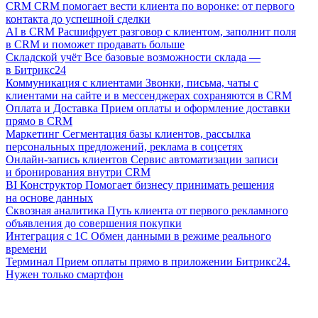
CRM
CRM помогает вести клиента по воронке: от первого
контакта до успешной сделки
AI в CRM
Расшифрует разговор с клиентом, заполнит поля
в CRM и поможет продавать больше
Складской учёт
Все базовые возможности склада —
в Битрикс24
Коммуникация с клиентами
Звонки, письма, чаты с
клиентами на сайте и в мессенджерах сохраняются в CRM
Оплата и Доставка
Прием оплаты и оформление доставки
прямо в CRM
Маркетинг
Сегментация базы клиентов, рассылка
персональных предложений, реклама в соцсетях
Онлайн-запись клиентов
Сервис автоматизации записи
и бронирования внутри CRM
BI Конструктор
Помогает бизнесу принимать решения
на основе данных
Сквозная аналитика
Путь клиента от первого рекламного
объявления до совершения покупки
Интеграция с 1С
Обмен данными в режиме реального
времени
Терминал
Прием оплаты прямо в приложении Битрикс24.
Нужен только смартфон