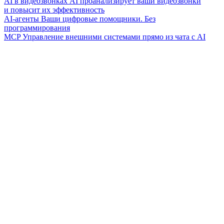
AI в видеозвонках
AI проанализирует ваши видеозвонки
и повысит их эффективность
AI-агенты
Ваши цифровые помощники. Без
программирования
MCP
Управление внешними системами прямо из чата с AI