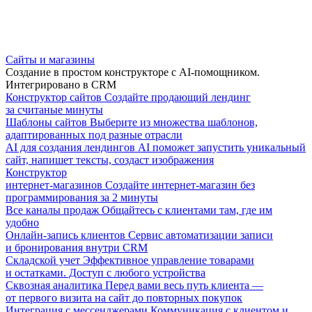
Сайты и магазины
Создание в простом конструкторе с AI-помощником.
Интегрировано в CRM
Конструктор сайтов
Создайте продающий лендинг
за считаные минуты
Шаблоны сайтов
Выберите из множества шаблонов,
адаптированных под разные отрасли
AI для создания лендингов
AI поможет запустить уникальный
сайт, напишет тексты, создаст изображения
Конструктор
интернет-магазинов
Создайте интернет-магазин без
программирования за 2 минуты
Все каналы продаж
Общайтесь с клиентами там, где им
удобно
Онлайн-запись клиентов
Сервис автоматизации записи
и бронирования внутри CRM
Складской учет
Эффективное управление товарами
и остатками. Доступ с любого устройства
Сквозная аналитика
Перед вами весь путь клиента —
от первого визита на сайт до повторных покупок
Интеграция с мессенджерами
Коммуникация с клиентом и