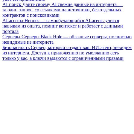
AI-поиск
Дайте своему AI свежие данные из интернета —
за один запрос, со ссылками на источники, без отдельных
контрактов с поисковиками
AI-агенты
Hermes — самообучающийся AI-агент: учится
навыкам из опыта, помнит контекст и работает с данными
портала
Серверы
Серверы Black Hole — облачные серверы, полностью
невидимые из интернета
Безопасность
Сервер, который создаст ваш ИИ-агент, невидим
из интернета. Доступ к приложению по умолчанию есть
только у вас, а ключи выдаются с ограниченными правами