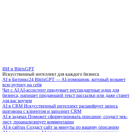
ИИ и BitrixGPT
Искусственный интеллект для каждого бизнеса
AI в Битрикс24
BitrixGPT — AI-помощник, который возьмет
всю рутину на себя
Чат с AI
AI-ассистент придумает нестандартные идеи для
бизнеса, напишет продающий текст рассылки или даже станет
для вас коучем
AI в CRM
Искусственный интеллект расшифрует запись
разговора с клиентом и заполнит CRM
AI в задачах
Поможет сформулировать описание, создаст чек-
лист, проанализирует комментарии
AI в сайтах
Создаст сайт за минуты по вашему описанию