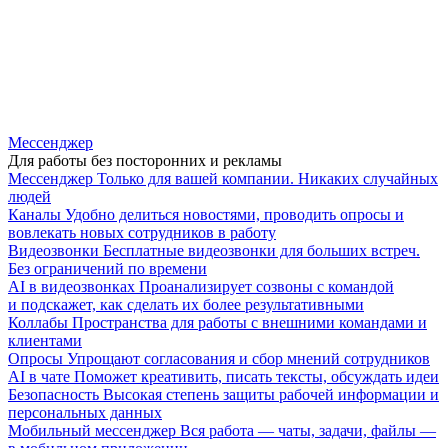
Мессенджер
Для работы без посторонних и рекламы
Мессенджер
Только для вашей компании. Никаких случайных
людей
Каналы
Удобно делиться новостями, проводить опросы и
вовлекать новых сотрудников в работу
Видеозвонки
Бесплатные видеозвонки для больших встреч.
Без ограничений по времени
AI в видеозвонках
Проанализирует созвоны с командой
и подскажет, как сделать их более результативными
Коллабы
Пространства для работы с внешними командами и
клиентами
Опросы
Упрощают согласования и сбор мнений сотрудников
AI в чате
Поможет креативить, писать тексты, обсуждать идеи
Безопасность
Высокая степень защиты рабочей информации и
персональных данных
Мобильный мессенджер
Вся работа — чаты, задачи, файлы —