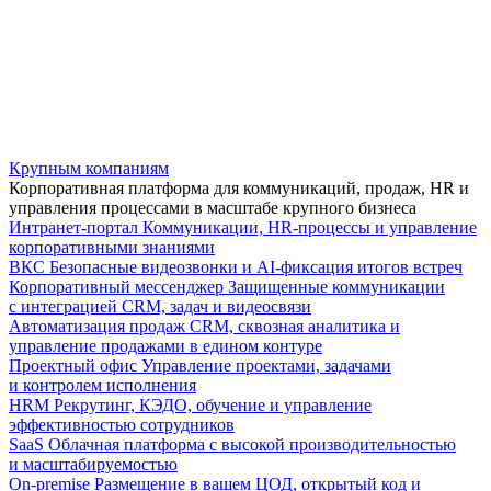
Крупным компаниям
Корпоративная платформа для коммуникаций, продаж, HR и
управления процессами в масштабе крупного бизнеса
Интранет-портал
Коммуникации, HR-процессы и управление
корпоративными знаниями
ВКС
Безопасные видеозвонки и AI-фиксация итогов встреч
Корпоративный мессенджер
Защищенные коммуникации
с интеграцией CRM, задач и видеосвязи
Автоматизация продаж
CRM, сквозная аналитика и
управление продажами в едином контуре
Проектный офис
Управление проектами, задачами
и контролем исполнения
HRM
Рекрутинг, КЭДО, обучение и управление
эффективностью сотрудников
SaaS
Облачная платформа с высокой производительностью
и масштабируемостью
On-premise
Размещение в вашем ЦОД, открытый код и