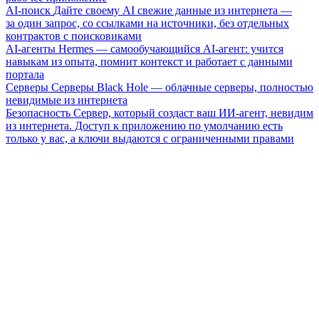
AI-поиск
Дайте своему AI свежие данные из интернета —
за один запрос, со ссылками на источники, без отдельных
контрактов с поисковиками
AI-агенты
Hermes — самообучающийся AI-агент: учится
навыкам из опыта, помнит контекст и работает с данными
портала
Серверы
Серверы Black Hole — облачные серверы, полностью
невидимые из интернета
Безопасность
Сервер, который создаст ваш ИИ-агент, невидим
из интернета. Доступ к приложению по умолчанию есть
только у вас, а ключи выдаются с ограниченными правами