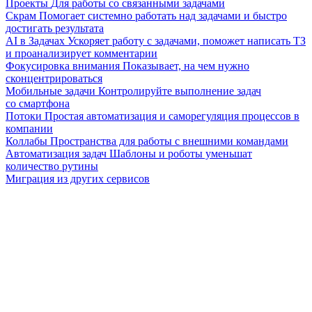
Проекты
Для работы со связанными задачами
Скрам
Помогает системно работать над задачами и быстро
достигать результата
AI в Задачах
Ускоряет работу с задачами, поможет написать ТЗ
и проанализирует комментарии
Фокусировка внимания
Показывает, на чем нужно
сконцентрироваться
Мобильные задачи
Контролируйте выполнение задач
со смартфона
Потоки
Простая автоматизация и саморегуляция процессов в
компании
Коллабы
Пространства для работы с внешними командами
Автоматизация задач
Шаблоны и роботы уменьшат
количество рутины
Миграция из других сервисов