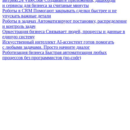
Битрикс24 VibeCode
Создавайте приложения, дашборды
и сервисы для бизнеса за считаные минуты
Роботы в CRM
Помогают закрывать сделки быстрее и не
упускать важные детали
Роботы в задачах
Автоматизируют постановку, распределение
и контроль задач
Оркестрация бизнеса
Связывает людей, процессы и данные в
единую систему
Искусственный интеллект
AI-ассистент готов помогать
с любыми задачами. Просто начните диалог
Роботизация бизнеса
Быстрая автоматизация любых
процессов без программистов (no-code)