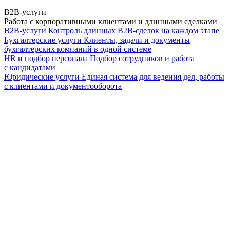
B2B-услуги
Работа с корпоративными клиентами и длинными сделками
B2B-услуги
Контроль длинных B2B-сделок на каждом этапе
Бухгалтерские услуги
Клиенты, задачи и документы
бухгалтерских компаний в одной системе
HR и подбор персонала
Подбор сотрудников и работа
с кандидатами
Юридические услуги
Единая система для ведения дел, работы
с клиентами и документооборота