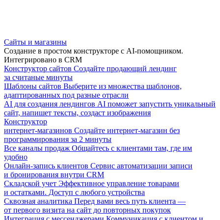
Сайты и магазины
Создание в простом конструкторе с AI-помощником.
Интегрировано в CRM
Конструктор сайтов
Создайте продающий лендинг
за считаные минуты
Шаблоны сайтов
Выберите из множества шаблонов,
адаптированных под разные отрасли
AI для создания лендингов
AI поможет запустить уникальный
сайт, напишет тексты, создаст изображения
Конструктор
интернет-магазинов
Создайте интернет-магазин без
программирования за 2 минуты
Все каналы продаж
Общайтесь с клиентами там, где им
удобно
Онлайн-запись клиентов
Сервис автоматизации записи
и бронирования внутри CRM
Складской учет
Эффективное управление товарами
и остатками. Доступ с любого устройства
Сквозная аналитика
Перед вами весь путь клиента —
от первого визита на сайт до повторных покупок
Интеграция с мессенджерами
Коммуникация с клиентом и