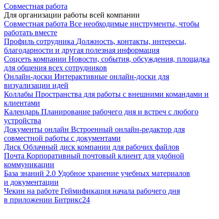
Совместная работа
Для организации работы всей компании
Совместная работа
Все необходимые инструменты, чтобы
работать вместе
Профиль сотрудника
Должность, контакты, интересы,
благодарности и другая полезная информация
Соцсеть компании
Новости, события, обсуждения, площадка
для общения всех сотрудников
Онлайн-доски
Интерактивные онлайн-доски для
визуализации идей
Коллабы
Пространства для работы с внешними командами и
клиентами
Календарь
Планирование рабочего дня и встреч с любого
устройства
Документы онлайн
Встроенный онлайн-редактор для
совместной работы с документами
Диск
Облачный диск компании для рабочих файлов
Почта
Корпоративный почтовый клиент для удобной
коммуникации
База знаний 2.0
Удобное хранение учебных материалов
и документации
Чекин на работе
Геймификация начала рабочего дня
в приложении Битрикс24