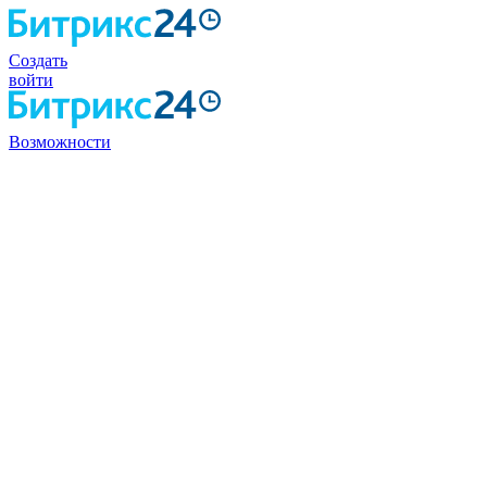
Создать
войти
Возможности