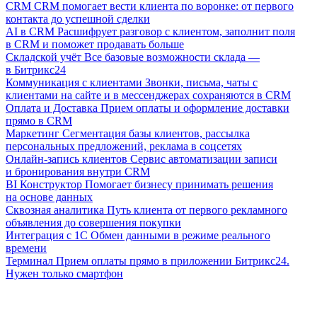
CRM
CRM помогает вести клиента по воронке: от первого
контакта до успешной сделки
AI в CRM
Расшифрует разговор с клиентом, заполнит поля
в CRM и поможет продавать больше
Складской учёт
Все базовые возможности склада —
в Битрикс24
Коммуникация с клиентами
Звонки, письма, чаты с
клиентами на сайте и в мессенджерах сохраняются в CRM
Оплата и Доставка
Прием оплаты и оформление доставки
прямо в CRM
Маркетинг
Сегментация базы клиентов, рассылка
персональных предложений, реклама в соцсетях
Онлайн-запись клиентов
Сервис автоматизации записи
и бронирования внутри CRM
BI Конструктор
Помогает бизнесу принимать решения
на основе данных
Сквозная аналитика
Путь клиента от первого рекламного
объявления до совершения покупки
Интеграция с 1С
Обмен данными в режиме реального
времени
Терминал
Прием оплаты прямо в приложении Битрикс24.
Нужен только смартфон