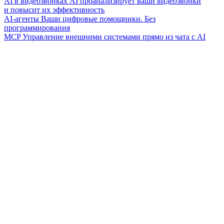
AI в видеозвонках
AI проанализирует ваши видеозвонки
и повысит их эффективность
AI-агенты
Ваши цифровые помощники. Без
программирования
MCP
Управление внешними системами прямо из чата с AI