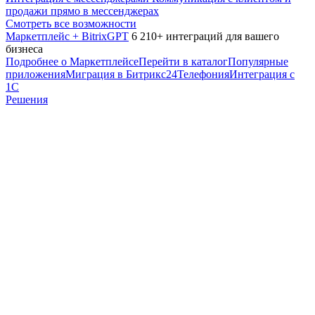
продажи прямо в мессенджерах
Смотреть все возможности
Маркетплейс + BitrixGPT
6 210+ интеграций для вашего
бизнеса
Подробнее о Маркетплейсе
Перейти в каталог
Популярные
приложения
Миграция в Битрикс24
Телефония
Интеграция с
1С
Решения