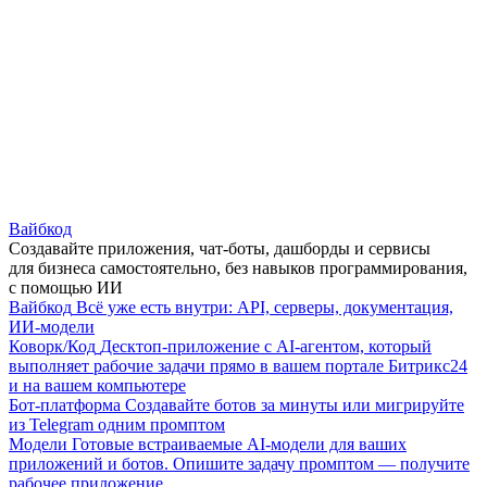
Вайбкод
Создавайте приложения, чат-боты, дашборды и сервисы
для бизнеса самостоятельно, без навыков программирования,
с помощью ИИ
Вайбкод
Всё уже есть внутри: API, серверы, документация,
ИИ-модели
Коворк/Код
Десктоп-приложение с AI-агентом, который
выполняет рабочие задачи прямо в вашем портале Битрикс24
и на вашем компьютере
Бот-платформа
Создавайте ботов за минуты или мигрируйте
из Telegram одним промптом
Модели
Готовые встраиваемые AI-модели для ваших
приложений и ботов. Опишите задачу промптом — получите
рабочее приложение