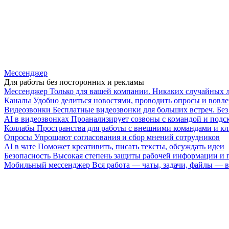
Мессенджер
Для работы без посторонних и рекламы
Мессенджер
Только для вашей компании. Никаких случайных 
Каналы
Удобно делиться новостями, проводить опросы и вовле
Видеозвонки
Бесплатные видеозвонки для больших встреч. Бе
AI в видеозвонках
Проанализирует созвоны с командой и подск
Коллабы
Пространства для работы с внешними командами и к
Опросы
Упрощают согласования и сбор мнений сотрудников
AI в чате
Поможет креативить, писать тексты, обсуждать идеи
Безопасность
Высокая степень защиты рабочей информации и
Мобильный мессенджер
Вся работа — чаты, задачи, файлы —