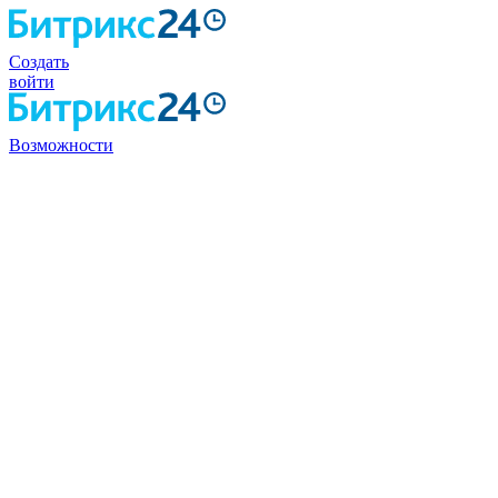
Создать
войти
Возможности