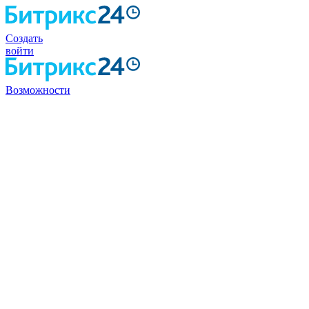
Создать
войти
Возможности