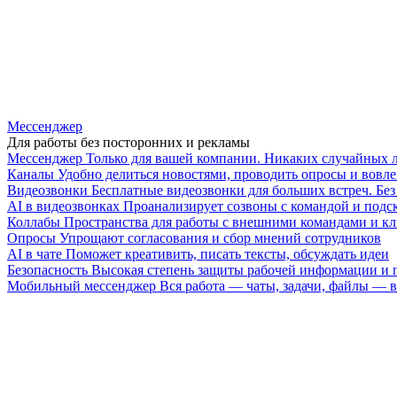
Мессенджер
Для работы без посторонних и рекламы
Мессенджер
Только для вашей компании. Никаких случайных 
Каналы
Удобно делиться новостями, проводить опросы и вовле
Видеозвонки
Бесплатные видеозвонки для больших встреч. Бе
AI в видеозвонках
Проанализирует созвоны с командой и подск
Коллабы
Пространства для работы с внешними командами и к
Опросы
Упрощают согласования и сбор мнений сотрудников
AI в чате
Поможет креативить, писать тексты, обсуждать идеи
Безопасность
Высокая степень защиты рабочей информации и
Мобильный мессенджер
Вся работа — чаты, задачи, файлы —