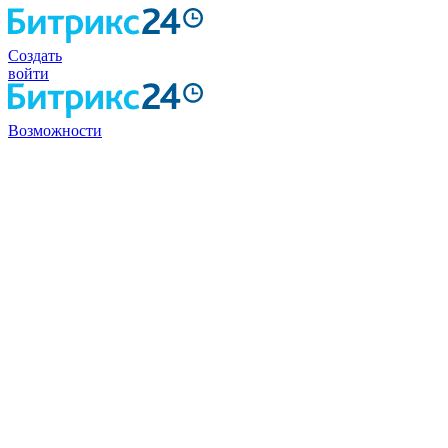
Создать
войти
Возможности