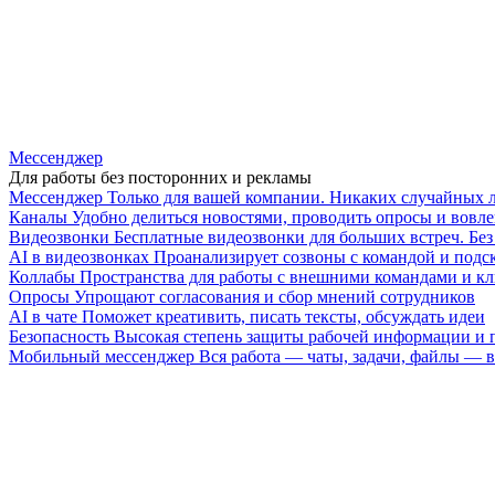
Мессенджер
Для работы без посторонних и рекламы
Мессенджер
Только для вашей компании. Никаких случайных 
Каналы
Удобно делиться новостями, проводить опросы и вовле
Видеозвонки
Бесплатные видеозвонки для больших встреч. Бе
AI в видеозвонках
Проанализирует созвоны с командой и подск
Коллабы
Пространства для работы с внешними командами и к
Опросы
Упрощают согласования и сбор мнений сотрудников
AI в чате
Поможет креативить, писать тексты, обсуждать идеи
Безопасность
Высокая степень защиты рабочей информации и
Мобильный мессенджер
Вся работа — чаты, задачи, файлы —