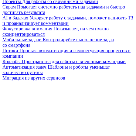
Проекты
Для работы со связанными задачами
Скрам
Помогает системно работать над задачами и быстро
достигать результата
AI в Задачах
Ускоряет работу с задачами, поможет написать ТЗ
и проанализирует комментарии
Фокусировка внимания
Показывает, на чем нужно
сконцентрироваться
Мобильные задачи
Контролируйте выполнение задач
со смартфона
Потоки
Простая автоматизация и саморегуляция процессов в
компании
Коллабы
Пространства для работы с внешними командами
Автоматизация задач
Шаблоны и роботы уменьшат
количество рутины
Миграция из других сервисов