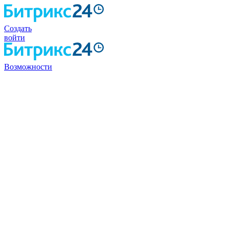
Создать
войти
Возможности