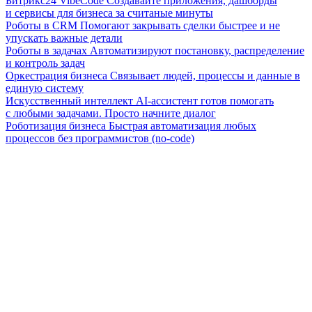
Битрикс24 VibeCode
Создавайте приложения, дашборды
и сервисы для бизнеса за считаные минуты
Роботы в CRM
Помогают закрывать сделки быстрее и не
упускать важные детали
Роботы в задачах
Автоматизируют постановку, распределение
и контроль задач
Оркестрация бизнеса
Связывает людей, процессы и данные в
единую систему
Искусственный интеллект
AI-ассистент готов помогать
с любыми задачами. Просто начните диалог
Роботизация бизнеса
Быстрая автоматизация любых
процессов без программистов (no-code)