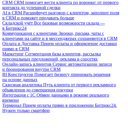
CRM
CRM помогает вести клиента по воронке: от первого
контакта до успешной сделки
AI в CRM
Расшифрует разговор с клиентом, заполнит поля
в CRM и поможет продавать больше
Складской учёт
Все базовые возможности склада —
в Битрикс24
Коммуникация с клиентами
Звонки, письма, чаты с
клиентами на сайте и в мессенджерах сохраняются в CRM
Оплата и Доставка
Прием оплаты и оформление доставки
прямо в CRM
Маркетинг
Сегментация базы клиентов, рассылка
персональных предложений, реклама в соцсетях
Онлайн-запись клиентов
Сервис автоматизации записи
и бронирования внутри CRM
BI Конструктор
Помогает бизнесу принимать решения
на основе данных
Сквозная аналитика
Путь клиента от первого рекламного
объявления до совершения покупки
Интеграция с 1С
Обмен данными в режиме реального
времени
Терминал
Прием оплаты прямо в приложении Битрикс24.
Нужен только смартфон