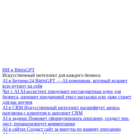
ИИ и BitrixGPT
Искусственный интеллект для каждого бизнеса
AI в Битрикс24
BitrixGPT — AI-помощник, который возьмет
всю рутину на себя
Чат с AI
AI-ассистент придумает нестандартные идеи для
бизнеса, напишет продающий текст рассылки или даже станет
для вас коучем
AI в CRM
Искусственный интеллект расшифрует запись
разговора с клиентом и заполнит CRM
AI в задачах
Поможет сформулировать описание, создаст чек-
лист, проанализирует комментарии
AI в сайтах
Создаст сайт за минуты по вашему описанию