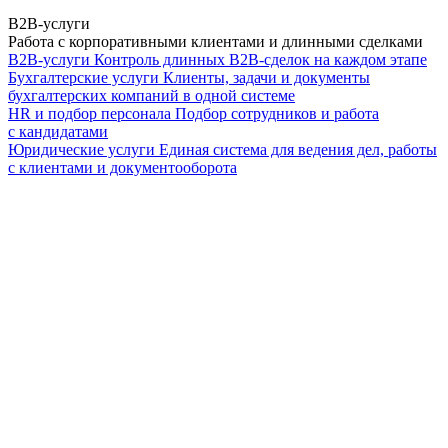
B2B-услуги
Работа с корпоративными клиентами и длинными сделками
B2B-услуги
Контроль длинных B2B-сделок на каждом этапе
Бухгалтерские услуги
Клиенты, задачи и документы
бухгалтерских компаний в одной системе
HR и подбор персонала
Подбор сотрудников и работа
с кандидатами
Юридические услуги
Единая система для ведения дел, работы
с клиентами и документооборота