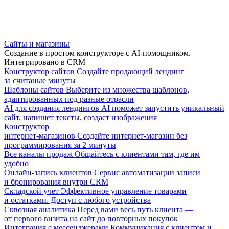
Сайты и магазины
Создание в простом конструкторе с AI-помощником.
Интегрировано в CRM
Конструктор сайтов
Создайте продающий лендинг
за считаные минуты
Шаблоны сайтов
Выберите из множества шаблонов,
адаптированных под разные отрасли
AI для создания лендингов
AI поможет запустить уникальный
сайт, напишет тексты, создаст изображения
Конструктор
интернет-магазинов
Создайте интернет-магазин без
программирования за 2 минуты
Все каналы продаж
Общайтесь с клиентами там, где им
удобно
Онлайн-запись клиентов
Сервис автоматизации записи
и бронирования внутри CRM
Складской учет
Эффективное управление товарами
и остатками. Доступ с любого устройства
Сквозная аналитика
Перед вами весь путь клиента —
от первого визита на сайт до повторных покупок
Интеграция с мессенджерами
Коммуникация с клиентом и