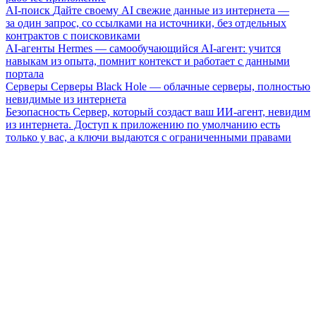
AI-поиск
Дайте своему AI свежие данные из интернета —
за один запрос, со ссылками на источники, без отдельных
контрактов с поисковиками
AI-агенты
Hermes — самообучающийся AI-агент: учится
навыкам из опыта, помнит контекст и работает с данными
портала
Серверы
Серверы Black Hole — облачные серверы, полностью
невидимые из интернета
Безопасность
Сервер, который создаст ваш ИИ-агент, невидим
из интернета. Доступ к приложению по умолчанию есть
только у вас, а ключи выдаются с ограниченными правами