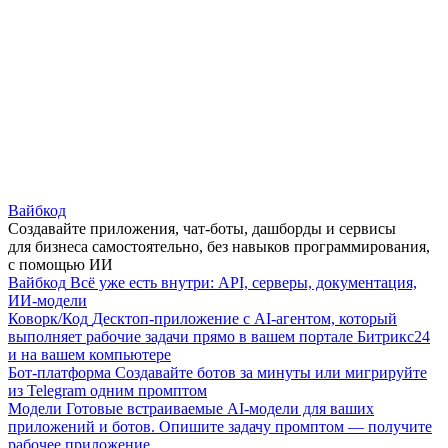
Вайбкод
Создавайте приложения, чат-боты, дашборды и сервисы
для бизнеса самостоятельно, без навыков программирования,
с помощью ИИ
Вайбкод
Всё уже есть внутри: API, серверы, документация,
ИИ-модели
Коворк/Код
Десктоп-приложение с AI-агентом, который
выполняет рабочие задачи прямо в вашем портале Битрикс24
и на вашем компьютере
Бот-платформа
Создавайте ботов за минуты или мигрируйте
из Telegram одним промптом
Модели
Готовые встраиваемые AI-модели для ваших
приложений и ботов. Опишите задачу промптом — получите
рабочее приложение