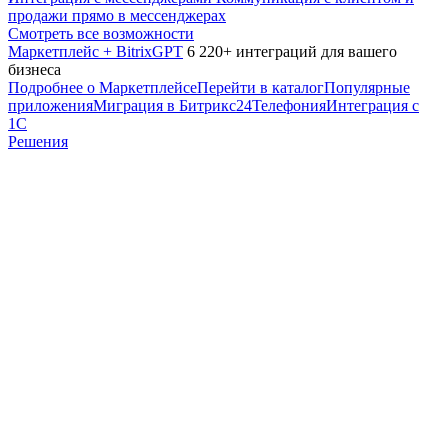
продажи прямо в мессенджерах
Смотреть все возможности
Маркетплейс + BitrixGPT
6 220+ интеграций для вашего
бизнеса
Подробнее о Маркетплейсе
Перейти в каталог
Популярные
приложения
Миграция в Битрикс24
Телефония
Интеграция с
1С
Решения