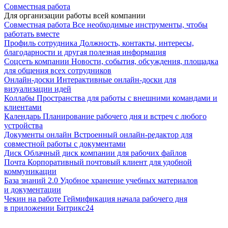
Совместная работа
Для организации работы всей компании
Совместная работа
Все необходимые инструменты, чтобы
работать вместе
Профиль сотрудника
Должность, контакты, интересы,
благодарности и другая полезная информация
Соцсеть компании
Новости, события, обсуждения, площадка
для общения всех сотрудников
Онлайн-доски
Интерактивные онлайн-доски для
визуализации идей
Коллабы
Пространства для работы с внешними командами и
клиентами
Календарь
Планирование рабочего дня и встреч с любого
устройства
Документы онлайн
Встроенный онлайн-редактор для
совместной работы с документами
Диск
Облачный диск компании для рабочих файлов
Почта
Корпоративный почтовый клиент для удобной
коммуникации
База знаний 2.0
Удобное хранение учебных материалов
и документации
Чекин на работе
Геймификация начала рабочего дня
в приложении Битрикс24