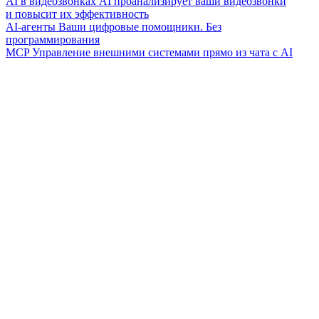
AI в видеозвонках
AI проанализирует ваши видеозвонки
и повысит их эффективность
AI-агенты
Ваши цифровые помощники. Без
программирования
MCP
Управление внешними системами прямо из чата с AI