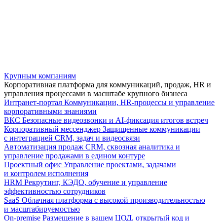
Крупным компаниям
Корпоративная платформа для коммуникаций, продаж, HR и
управления процессами в масштабе крупного бизнеса
Интранет-портал
Коммуникации, HR-процессы и управление
корпоративными знаниями
ВКС
Безопасные видеозвонки и AI-фиксация итогов встреч
Корпоративный мессенджер
Защищенные коммуникации
с интеграцией CRM, задач и видеосвязи
Автоматизация продаж
CRM, сквозная аналитика и
управление продажами в едином контуре
Проектный офис
Управление проектами, задачами
и контролем исполнения
HRM
Рекрутинг, КЭДО, обучение и управление
эффективностью сотрудников
SaaS
Облачная платформа с высокой производительностью
и масштабируемостью
On-premise
Размещение в вашем ЦОД, открытый код и