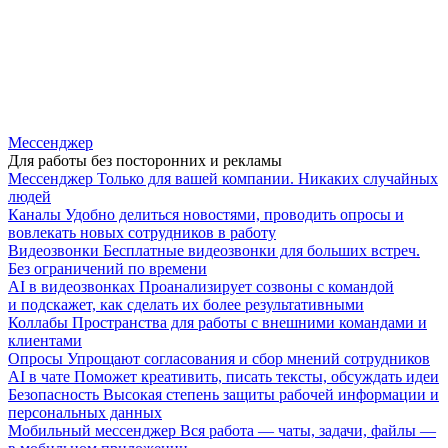
Мессенджер
Для работы без посторонних и рекламы
Мессенджер
Только для вашей компании. Никаких случайных
людей
Каналы
Удобно делиться новостями, проводить опросы и
вовлекать новых сотрудников в работу
Видеозвонки
Бесплатные видеозвонки для больших встреч.
Без ограничений по времени
AI в видеозвонках
Проанализирует созвоны с командой
и подскажет, как сделать их более результативными
Коллабы
Пространства для работы с внешними командами и
клиентами
Опросы
Упрощают согласования и сбор мнений сотрудников
AI в чате
Поможет креативить, писать тексты, обсуждать идеи
Безопасность
Высокая степень защиты рабочей информации и
персональных данных
Мобильный мессенджер
Вся работа — чаты, задачи, файлы —