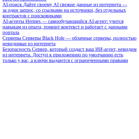
AI-поиск
Дайте своему AI свежие данные из интернета —
за один запрос, со ссылками на источники, без отдельных
контрактов с поисковиками
AI-агенты
Hermes — самообучающийся AI-агент: учится
навыкам из опыта, помнит контекст и работает с данными
портала
Серверы
Серверы Black Hole — облачные серверы, полностью
невидимые из интернета
Безопасность
Сервер, который создаст ваш ИИ-агент, невидим
из интернета. Доступ к приложению по умолчанию есть
только у вас, а ключи выдаются с ограниченными правами