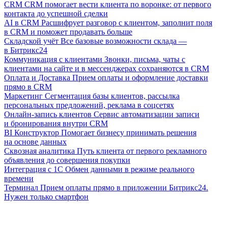
CRM
CRM помогает вести клиента по воронке: от первого
контакта до успешной сделки
AI в CRM
Расшифрует разговор с клиентом, заполнит поля
в CRM и поможет продавать больше
Складской учёт
Все базовые возможности склада —
в Битрикс24
Коммуникация с клиентами
Звонки, письма, чаты с
клиентами на сайте и в мессенджерах сохраняются в CRM
Оплата и Доставка
Прием оплаты и оформление доставки
прямо в CRM
Маркетинг
Сегментация базы клиентов, рассылка
персональных предложений, реклама в соцсетях
Онлайн-запись клиентов
Сервис автоматизации записи
и бронирования внутри CRM
BI Конструктор
Помогает бизнесу принимать решения
на основе данных
Сквозная аналитика
Путь клиента от первого рекламного
объявления до совершения покупки
Интеграция с 1С
Обмен данными в режиме реального
времени
Терминал
Прием оплаты прямо в приложении Битрикс24.
Нужен только смартфон