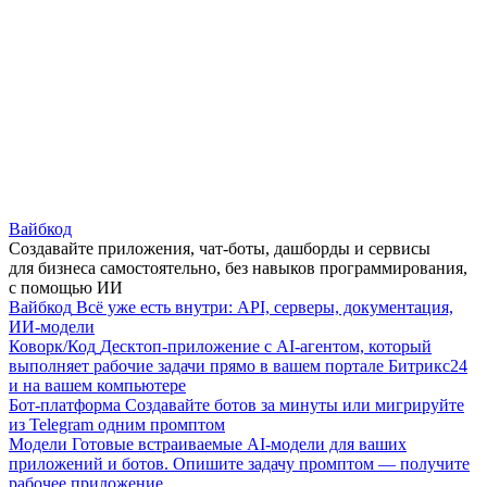
Вайбкод
Создавайте приложения, чат-боты, дашборды и сервисы
для бизнеса самостоятельно, без навыков программирования,
с помощью ИИ
Вайбкод
Всё уже есть внутри: API, серверы, документация,
ИИ-модели
Коворк/Код
Десктоп-приложение с AI-агентом, который
выполняет рабочие задачи прямо в вашем портале Битрикс24
и на вашем компьютере
Бот-платформа
Создавайте ботов за минуты или мигрируйте
из Telegram одним промптом
Модели
Готовые встраиваемые AI-модели для ваших
приложений и ботов. Опишите задачу промптом — получите
рабочее приложение