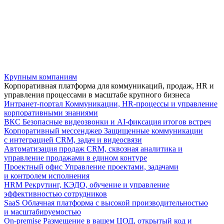
Крупным компаниям
Корпоративная платформа для коммуникаций, продаж, HR и
управления процессами в масштабе крупного бизнеса
Интранет-портал
Коммуникации, HR-процессы и управление
корпоративными знаниями
ВКС
Безопасные видеозвонки и AI-фиксация итогов встреч
Корпоративный мессенджер
Защищенные коммуникации
с интеграцией CRM, задач и видеосвязи
Автоматизация продаж
CRM, сквозная аналитика и
управление продажами в едином контуре
Проектный офис
Управление проектами, задачами
и контролем исполнения
HRM
Рекрутинг, КЭДО, обучение и управление
эффективностью сотрудников
SaaS
Облачная платформа с высокой производительностью
и масштабируемостью
On-premise
Размещение в вашем ЦОД, открытый код и