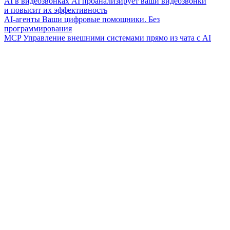
AI в видеозвонках
AI проанализирует ваши видеозвонки
и повысит их эффективность
AI-агенты
Ваши цифровые помощники. Без
программирования
MCP
Управление внешними системами прямо из чата с AI