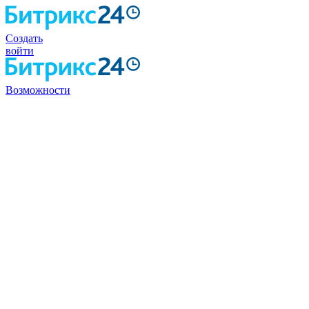
Создать
войти
Возможности