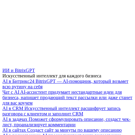
ИИ и BitrixGPT
Искусственный интеллект для каждого бизнеса
AI в Битрикс24
BitrixGPT — AI-помощник, который возьмет
всю рутину на себя
Чат с AI
AI-ассистент придумает нестандартные идеи для
бизнеса, напишет продающий текст рассылки или даже станет
для вас коучем
AI в CRM
Искусственный интеллект расшифрует запись
разговора с клиентом и заполнит CRM
AI в задачах
Поможет сформулировать описание, создаст чек-
лист, проанализирует комментарии
AI в сайтах
Создаст сайт за минуты по вашему описанию