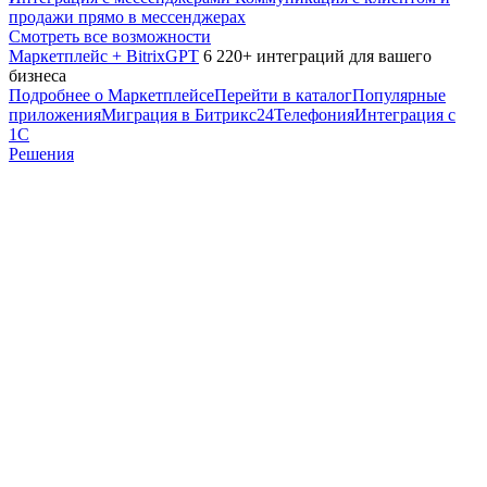
продажи прямо в мессенджерах
Смотреть все возможности
Маркетплейс + BitrixGPT
6 220+ интеграций для вашего
бизнеса
Подробнее о Маркетплейсе
Перейти в каталог
Популярные
приложения
Миграция в Битрикс24
Телефония
Интеграция с
1С
Решения