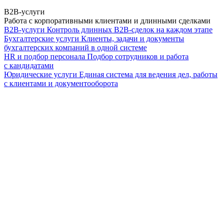
B2B-услуги
Работа с корпоративными клиентами и длинными сделками
B2B-услуги
Контроль длинных B2B-сделок на каждом этапе
Бухгалтерские услуги
Клиенты, задачи и документы
бухгалтерских компаний в одной системе
HR и подбор персонала
Подбор сотрудников и работа
с кандидатами
Юридические услуги
Единая система для ведения дел, работы
с клиентами и документооборота