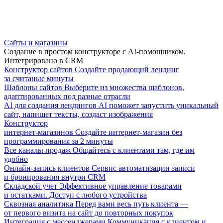
Сайты и магазины
Создание в простом конструкторе с AI-помощником.
Интегрировано в CRM
Конструктор сайтов
Создайте продающий лендинг
за считаные минуты
Шаблоны сайтов
Выберите из множества шаблонов,
адаптированных под разные отрасли
AI для создания лендингов
AI поможет запустить уникальный
сайт, напишет тексты, создаст изображения
Конструктор
интернет-магазинов
Создайте интернет-магазин без
программирования за 2 минуты
Все каналы продаж
Общайтесь с клиентами там, где им
удобно
Онлайн-запись клиентов
Сервис автоматизации записи
и бронирования внутри CRM
Складской учет
Эффективное управление товарами
и остатками. Доступ с любого устройства
Сквозная аналитика
Перед вами весь путь клиента —
от первого визита на сайт до повторных покупок
Интеграция с мессенджерами
Коммуникация с клиентом и