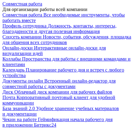
Совместная работа
Для организации работы всей компании
Совместная работа
Все необходимые инструменты, чтобы
работать вместе
Профиль сотрудника
Должность, контакты, интересы,
благодарности и другая полезная информация
Соцсеть компании
Новости, события, обсуждения, площадка
для общения всех сотрудников
Онлайн-доски
Интерактивные онлайн-доски для
визуализации идей
Коллабы
Пространства для работы с внешними командами и
клиентами
Календарь
Планирование рабочего дня и встреч с любого
устройства
Документы онлайн
Встроенный онлайн-редактор для
совместной работы с документами
Диск
Облачный диск компании для рабочих файлов
Почта
Корпоративный почтовый клиент для удобной
коммуникации
База знаний 2.0
Удобное хранение учебных материалов
и документации
Чекин на работе
Геймификация начала рабочего дня
в приложении Битрикс24