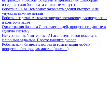
Битрикс24 VibeCode
Создавайте приложения, дашборды
и сервисы для бизнеса за считаные минуты
Роботы в CRM
Помогают закрывать сделки быстрее и не
упускать важные детали
Роботы в задачах
Автоматизируют постановку, распределение
и контроль задач
Оркестрация бизнеса
Связывает людей, процессы и данные в
единую систему
Искусственный интеллект
AI-ассистент готов помогать
с любыми задачами. Просто начните диалог
Роботизация бизнеса
Быстрая автоматизация любых
процессов без программистов (no-code)