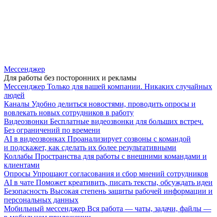
Мессенджер
Для работы без посторонних и рекламы
Мессенджер
Только для вашей компании. Никаких случайных
людей
Каналы
Удобно делиться новостями, проводить опросы и
вовлекать новых сотрудников в работу
Видеозвонки
Бесплатные видеозвонки для больших встреч.
Без ограничений по времени
AI в видеозвонках
Проанализирует созвоны с командой
и подскажет, как сделать их более результативными
Коллабы
Пространства для работы с внешними командами и
клиентами
Опросы
Упрощают согласования и сбор мнений сотрудников
AI в чате
Поможет креативить, писать тексты, обсуждать идеи
Безопасность
Высокая степень защиты рабочей информации и
персональных данных
Мобильный мессенджер
Вся работа — чаты, задачи, файлы —