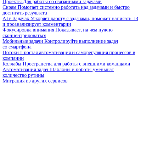
Проекты
Для работы со связанными задачами
Скрам
Помогает системно работать над задачами и быстро
достигать результата
AI в Задачах
Ускоряет работу с задачами, поможет написать ТЗ
и проанализирует комментарии
Фокусировка внимания
Показывает, на чем нужно
сконцентрироваться
Мобильные задачи
Контролируйте выполнение задач
со смартфона
Потоки
Простая автоматизация и саморегуляция процессов в
компании
Коллабы
Пространства для работы с внешними командами
Автоматизация задач
Шаблоны и роботы уменьшат
количество рутины
Миграция из других сервисов