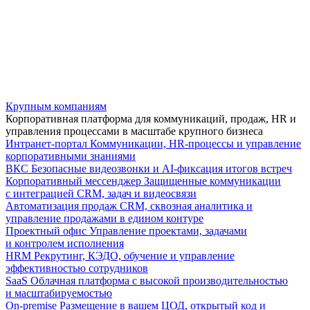
Крупным компаниям
Корпоративная платформа для коммуникаций, продаж, HR и
управления процессами в масштабе крупного бизнеса
Интранет-портал
Коммуникации, HR-процессы и управление
корпоративными знаниями
ВКС
Безопасные видеозвонки и AI-фиксация итогов встреч
Корпоративный мессенджер
Защищенные коммуникации
с интеграцией CRM, задач и видеосвязи
Автоматизация продаж
CRM, сквозная аналитика и
управление продажами в едином контуре
Проектный офис
Управление проектами, задачами
и контролем исполнения
HRM
Рекрутинг, КЭДО, обучение и управление
эффективностью сотрудников
SaaS
Облачная платформа с высокой производительностью
и масштабируемостью
On-premise
Размещение в вашем ЦОД, открытый код и