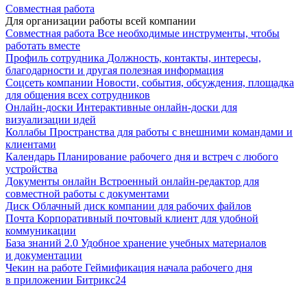
Совместная работа
Для организации работы всей компании
Совместная работа
Все необходимые инструменты, чтобы
работать вместе
Профиль сотрудника
Должность, контакты, интересы,
благодарности и другая полезная информация
Соцсеть компании
Новости, события, обсуждения, площадка
для общения всех сотрудников
Онлайн-доски
Интерактивные онлайн-доски для
визуализации идей
Коллабы
Пространства для работы с внешними командами и
клиентами
Календарь
Планирование рабочего дня и встреч с любого
устройства
Документы онлайн
Встроенный онлайн-редактор для
совместной работы с документами
Диск
Облачный диск компании для рабочих файлов
Почта
Корпоративный почтовый клиент для удобной
коммуникации
База знаний 2.0
Удобное хранение учебных материалов
и документации
Чекин на работе
Геймификация начала рабочего дня
в приложении Битрикс24