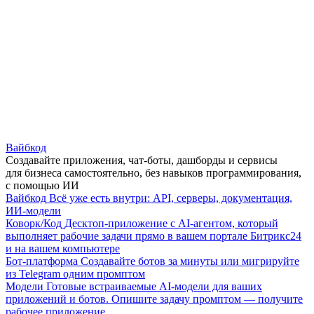
Вайбкод
Создавайте приложения, чат-боты, дашборды и сервисы
для бизнеса самостоятельно, без навыков программирования,
с помощью ИИ
Вайбкод
Всё уже есть внутри: API, серверы, документация,
ИИ-модели
Коворк/Код
Десктоп-приложение с AI-агентом, который
выполняет рабочие задачи прямо в вашем портале Битрикс24
и на вашем компьютере
Бот-платформа
Создавайте ботов за минуты или мигрируйте
из Telegram одним промптом
Модели
Готовые встраиваемые AI-модели для ваших
приложений и ботов. Опишите задачу промптом — получите
рабочее приложение