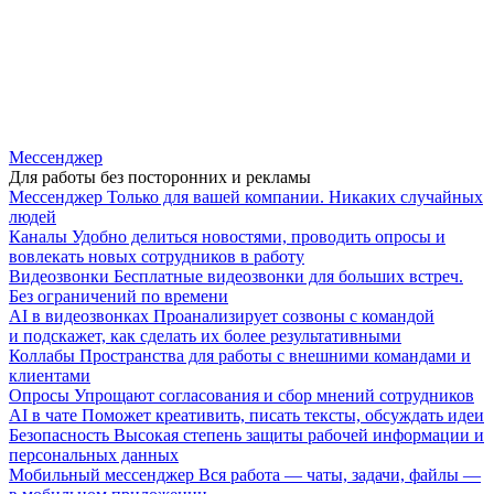
Мессенджер
Для работы без посторонних и рекламы
Мессенджер
Только для вашей компании. Никаких случайных
людей
Каналы
Удобно делиться новостями, проводить опросы и
вовлекать новых сотрудников в работу
Видеозвонки
Бесплатные видеозвонки для больших встреч.
Без ограничений по времени
AI в видеозвонках
Проанализирует созвоны с командой
и подскажет, как сделать их более результативными
Коллабы
Пространства для работы с внешними командами и
клиентами
Опросы
Упрощают согласования и сбор мнений сотрудников
AI в чате
Поможет креативить, писать тексты, обсуждать идеи
Безопасность
Высокая степень защиты рабочей информации и
персональных данных
Мобильный мессенджер
Вся работа — чаты, задачи, файлы —