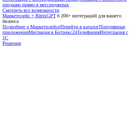
продажи прямо в мессенджерах
Смотреть все возможности
Маркетплейс + BitrixGPT
6 200+ интеграций для вашего
бизнеса
Подробнее о Маркетплейсе
Перейти в каталог
Популярные
приложения
Миграция в Битрикс24
Телефония
Интеграция с
1С
Решения