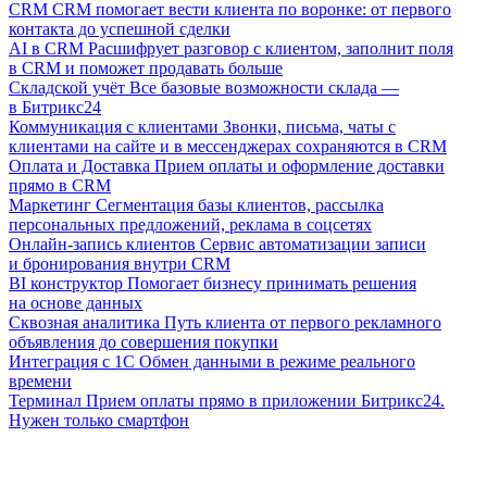
CRM
CRM помогает вести клиента по воронке: от первого
контакта до успешной сделки
AI в CRM
Расшифрует разговор с клиентом, заполнит поля
в CRM и поможет продавать больше
Складской учёт
Все базовые возможности склада —
в Битрикс24
Коммуникация с клиентами
Звонки, письма, чаты с
клиентами на сайте и в мессенджерах сохраняются в CRM
Оплата и Доставка
Прием оплаты и оформление доставки
прямо в CRM
Маркетинг
Сегментация базы клиентов, рассылка
персональных предложений, реклама в соцсетях
Онлайн-запись клиентов
Сервис автоматизации записи
и бронирования внутри CRM
BI конструктор
Помогает бизнесу принимать решения
на основе данных
Сквозная аналитика
Путь клиента от первого рекламного
объявления до совершения покупки
Интеграция с 1С
Обмен данными в режиме реального
времени
Терминал
Прием оплаты прямо в приложении Битрикс24.
Нужен только смартфон