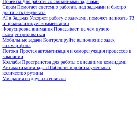
Проекты
Для работы со связанными задачами
Скрам
Помогает системно работать над задачами и быстро
достигать результата
AI в Задачах
Ускоряет работу с задачами, поможет написать ТЗ
и проанализирует комментарии
Фокусировка внимания
Показывает, на чем нужно
сконцентрироваться
Мобильные задачи
Контролируйте выполнение задач
со смартфона
Потоки
Простая автоматизация и саморегуляция процессов в
компании
Коллабы
Пространства для работы с внешними командами
Автоматизация задач
Шаблоны и роботы уменьшат
количество рутины
Миграция из других сервисов