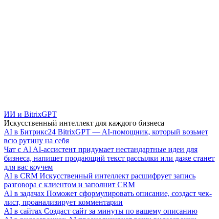
ИИ и BitrixGPT
Искусственный интеллект для каждого бизнеса
AI в Битрикс24
BitrixGPT — AI-помощник, который возьмет
всю рутину на себя
Чат с AI
AI-ассистент придумает нестандартные идеи для
бизнеса, напишет продающий текст рассылки или даже станет
для вас коучем
AI в CRM
Искусственный интеллект расшифрует запись
разговора с клиентом и заполнит CRM
AI в задачах
Поможет сформулировать описание, создаст чек-
лист, проанализирует комментарии
AI в сайтах
Создаст сайт за минуты по вашему описанию