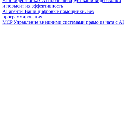
AI в видеозвонках
AI проанализирует ваши видеозвонки
и повысит их эффективность
AI-агенты
Ваши цифровые помощники. Без
программирования
MCP
Управление внешними системами прямо из чата с AI