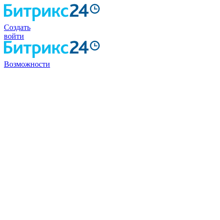
Создать
войти
Возможности