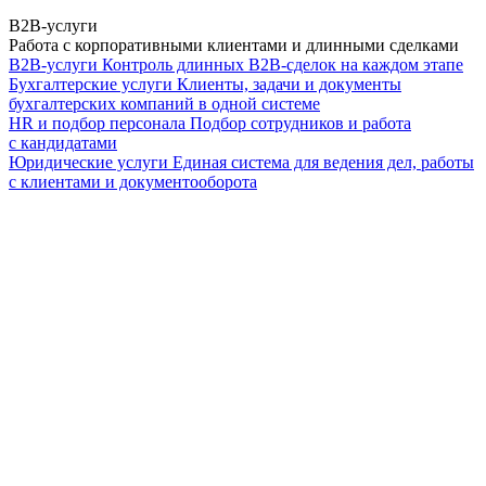
B2B-услуги
Работа с корпоративными клиентами и длинными сделками
B2B-услуги
Контроль длинных B2B-сделок на каждом этапе
Бухгалтерские услуги
Клиенты, задачи и документы
бухгалтерских компаний в одной системе
HR и подбор персонала
Подбор сотрудников и работа
с кандидатами
Юридические услуги
Единая система для ведения дел, работы
с клиентами и документооборота