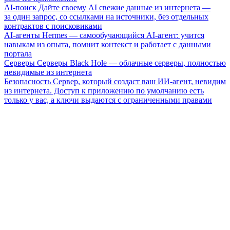
AI-поиск
Дайте своему AI свежие данные из интернета —
за один запрос, со ссылками на источники, без отдельных
контрактов с поисковиками
AI-агенты
Hermes — самообучающийся AI-агент: учится
навыкам из опыта, помнит контекст и работает с данными
портала
Серверы
Серверы Black Hole — облачные серверы, полностью
невидимые из интернета
Безопасность
Сервер, который создаст ваш ИИ-агент, невидим
из интернета. Доступ к приложению по умолчанию есть
только у вас, а ключи выдаются с ограниченными правами