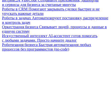
Битрикс24 VibeCode
Создавайте приложения, дашборды
и сервисы для бизнеса за считаные минуты
Роботы в CRM
Помогают закрывать сделки быстрее и не
упускать важные детали
Роботы в задачах
Автоматизируют постановку, распределение
и контроль задач
Оркестрация бизнеса
Связывает людей, процессы и данные в
единую систему
Искусственный интеллект
AI-ассистент готов помогать
с любыми задачами. Просто начните диалог
Роботизация бизнеса
Быстрая автоматизация любых
процессов без программистов (no-code)