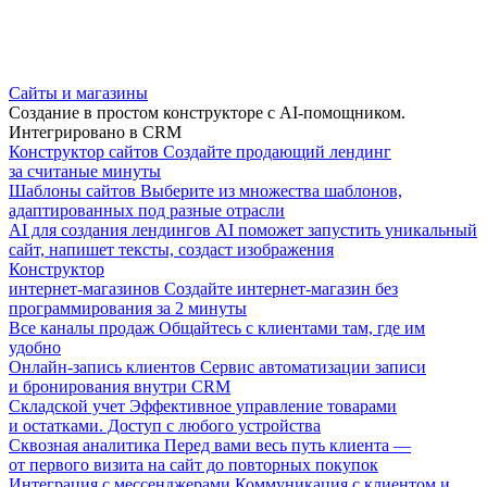
Сайты и магазины
Создание в простом конструкторе с AI-помощником.
Интегрировано в CRM
Конструктор сайтов
Создайте продающий лендинг
за считаные минуты
Шаблоны сайтов
Выберите из множества шаблонов,
адаптированных под разные отрасли
AI для создания лендингов
AI поможет запустить уникальный
сайт, напишет тексты, создаст изображения
Конструктор
интернет-магазинов
Создайте интернет-магазин без
программирования за 2 минуты
Все каналы продаж
Общайтесь с клиентами там, где им
удобно
Онлайн-запись клиентов
Сервис автоматизации записи
и бронирования внутри CRM
Складской учет
Эффективное управление товарами
и остатками. Доступ с любого устройства
Сквозная аналитика
Перед вами весь путь клиента —
от первого визита на сайт до повторных покупок
Интеграция с мессенджерами
Коммуникация с клиентом и