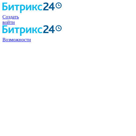
Создать
войти
Возможности