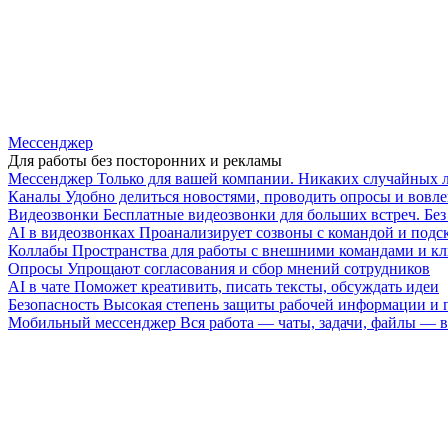
Мессенджер
Для работы без посторонних и рекламы
Мессенджер
Только для вашей компании. Никаких случайных 
Каналы
Удобно делиться новостями, проводить опросы и вовле
Видеозвонки
Бесплатные видеозвонки для больших встреч. Бе
AI в видеозвонках
Проанализирует созвоны с командой и подск
Коллабы
Пространства для работы с внешними командами и к
Опросы
Упрощают согласования и сбор мнений сотрудников
AI в чате
Поможет креативить, писать тексты, обсуждать идеи
Безопасность
Высокая степень защиты рабочей информации и
Мобильный мессенджер
Вся работа — чаты, задачи, файлы —