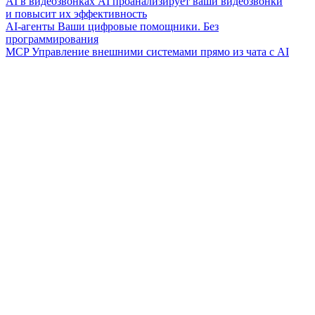
AI в видеозвонках
AI проанализирует ваши видеозвонки
и повысит их эффективность
AI-агенты
Ваши цифровые помощники. Без
программирования
MCP
Управление внешними системами прямо из чата с AI