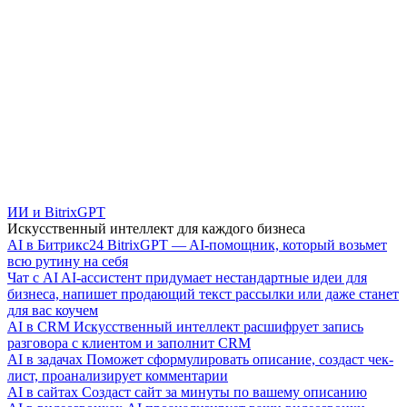
ИИ и BitrixGPT
Искусственный интеллект для каждого бизнеса
AI в Битрикс24
BitrixGPT — AI-помощник, который возьмет
всю рутину на себя
Чат с AI
AI-ассистент придумает нестандартные идеи для
бизнеса, напишет продающий текст рассылки или даже станет
для вас коучем
AI в CRM
Искусственный интеллект расшифрует запись
разговора с клиентом и заполнит CRM
AI в задачах
Поможет сформулировать описание, создаст чек-
лист, проанализирует комментарии
AI в сайтах
Создаст сайт за минуты по вашему описанию