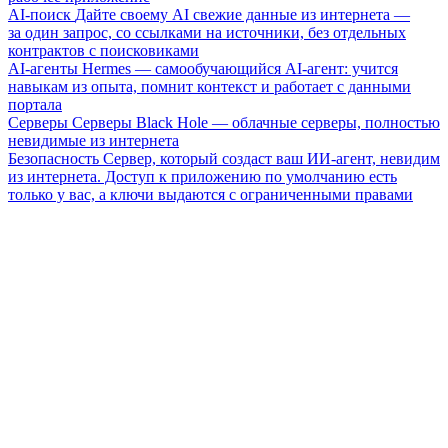
AI-поиск
Дайте своему AI свежие данные из интернета —
за один запрос, со ссылками на источники, без отдельных
контрактов с поисковиками
AI-агенты
Hermes — самообучающийся AI-агент: учится
навыкам из опыта, помнит контекст и работает с данными
портала
Серверы
Серверы Black Hole — облачные серверы, полностью
невидимые из интернета
Безопасность
Сервер, который создаст ваш ИИ-агент, невидим
из интернета. Доступ к приложению по умолчанию есть
только у вас, а ключи выдаются с ограниченными правами