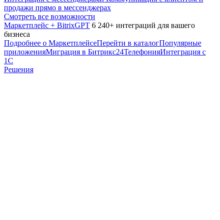
продажи прямо в мессенджерах
Смотреть все возможности
Маркетплейс + BitrixGPT
6 240+ интеграций для вашего
бизнеса
Подробнее о Маркетплейсе
Перейти в каталог
Популярные
приложения
Миграция в Битрикс24
Телефония
Интеграция с
1С
Решения