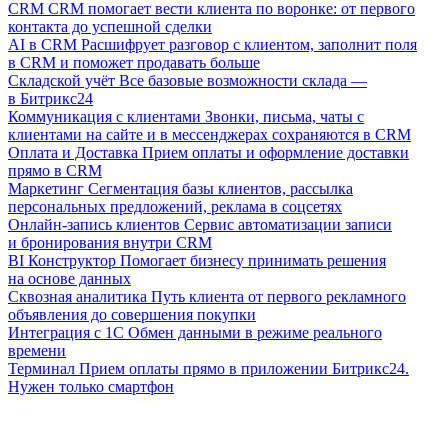
CRM
CRM помогает вести клиента по воронке: от первого
контакта до успешной сделки
AI в CRM
Расшифрует разговор с клиентом, заполнит поля
в CRM и поможет продавать больше
Складской учёт
Все базовые возможности склада —
в Битрикс24
Коммуникация с клиентами
Звонки, письма, чаты с
клиентами на сайте и в мессенджерах сохраняются в CRM
Оплата и Доставка
Прием оплаты и оформление доставки
прямо в CRM
Маркетинг
Сегментация базы клиентов, рассылка
персональных предложений, реклама в соцсетях
Онлайн-запись клиентов
Сервис автоматизации записи
и бронирования внутри CRM
BI Конструктор
Помогает бизнесу принимать решения
на основе данных
Сквозная аналитика
Путь клиента от первого рекламного
объявления до совершения покупки
Интеграция с 1С
Обмен данными в режиме реального
времени
Терминал
Прием оплаты прямо в приложении Битрикс24.
Нужен только смартфон