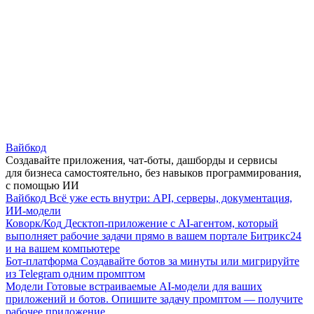
Вайбкод
Создавайте приложения, чат-боты, дашборды и сервисы
для бизнеса самостоятельно, без навыков программирования,
с помощью ИИ
Вайбкод
Всё уже есть внутри: API, серверы, документация,
ИИ-модели
Коворк/Код
Десктоп-приложение с AI-агентом, который
выполняет рабочие задачи прямо в вашем портале Битрикс24
и на вашем компьютере
Бот-платформа
Создавайте ботов за минуты или мигрируйте
из Telegram одним промптом
Модели
Готовые встраиваемые AI-модели для ваших
приложений и ботов. Опишите задачу промптом — получите
рабочее приложение