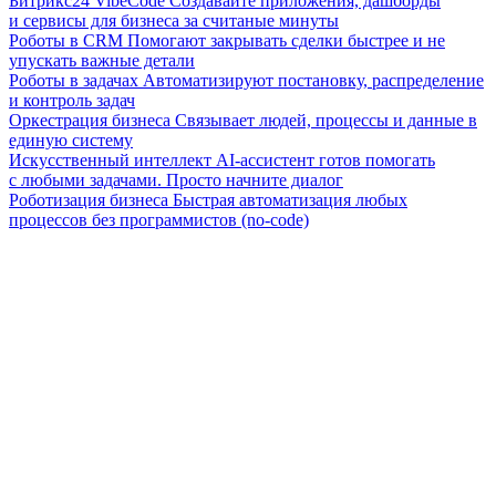
Битрикс24 VibeCode
Создавайте приложения, дашборды
и сервисы для бизнеса за считаные минуты
Роботы в CRM
Помогают закрывать сделки быстрее и не
упускать важные детали
Роботы в задачах
Автоматизируют постановку, распределение
и контроль задач
Оркестрация бизнеса
Связывает людей, процессы и данные в
единую систему
Искусственный интеллект
AI-ассистент готов помогать
с любыми задачами. Просто начните диалог
Роботизация бизнеса
Быстрая автоматизация любых
процессов без программистов (no-code)