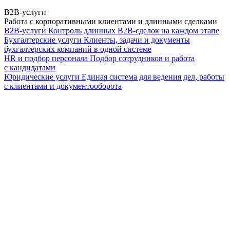
B2B-услуги
Работа с корпоративными клиентами и длинными сделками
B2B-услуги
Контроль длинных B2B-сделок на каждом этапе
Бухгалтерские услуги
Клиенты, задачи и документы
бухгалтерских компаний в одной системе
HR и подбор персонала
Подбор сотрудников и работа
с кандидатами
Юридические услуги
Единая система для ведения дел, работы
с клиентами и документооборота