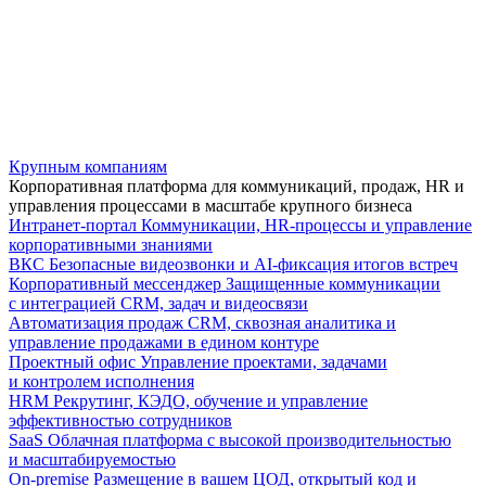
Крупным компаниям
Корпоративная платформа для коммуникаций, продаж, HR и
управления процессами в масштабе крупного бизнеса
Интранет-портал
Коммуникации, HR-процессы и управление
корпоративными знаниями
ВКС
Безопасные видеозвонки и AI-фиксация итогов встреч
Корпоративный мессенджер
Защищенные коммуникации
с интеграцией CRM, задач и видеосвязи
Автоматизация продаж
CRM, сквозная аналитика и
управление продажами в едином контуре
Проектный офис
Управление проектами, задачами
и контролем исполнения
HRM
Рекрутинг, КЭДО, обучение и управление
эффективностью сотрудников
SaaS
Облачная платформа с высокой производительностью
и масштабируемостью
On-premise
Размещение в вашем ЦОД, открытый код и