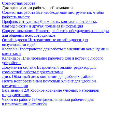
Совместная работа
Для организации работы всей компании
Совместная работа
Все необходимые инструменты, чтобы
работать вместе
Профиль сотрудника
Должность, контакты, интересы,
благодарности и другая полезная информация
Соцсеть компании
Новости, события, обсуждения, площадка
для общения всех сотрудников
Онлайн-доски
Интерактивные онлайн-доски для
визуализации идей
Коллабы
Пространства для работы с внешними командами и
клиентами
Календарь
Планирование рабочего дня и встреч с любого
устройства
Документы онлайн
Встроенный онлайн-редактор для
совместной работы с документами
Диск
Облачный диск компании для рабочих файлов
Почта
Корпоративный почтовый клиент для удобной
коммуникации
База знаний 2.0
Удобное хранение учебных материалов
и документации
Чекин на работе
Геймификация начала рабочего дня
в приложении Битрикс24