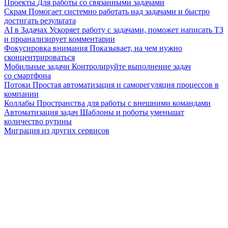
Проекты
Для работы со связанными задачами
Скрам
Помогает системно работать над задачами и быстро
достигать результата
AI в Задачах
Ускоряет работу с задачами, поможет написать ТЗ
и проанализирует комментарии
Фокусировка внимания
Показывает, на чем нужно
сконцентрироваться
Мобильные задачи
Контролируйте выполнение задач
со смартфона
Потоки
Простая автоматизация и саморегуляция процессов в
компании
Коллабы
Пространства для работы с внешними командами
Автоматизация задач
Шаблоны и роботы уменьшат
количество рутины
Миграция из других сервисов