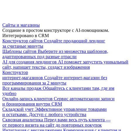
Сайты и магазины
Создание в простом конструкторе с AI-помощником.
Интегрировано в CRM
Конструктор сайтов
Создайте продающий лендинг
за считаные минуты
Шаблоны сайтов
Выберите из множества шаблонов,
адаптированных под разные отрасли
AI для создания лендингов
AI поможет запустить уникальный
сайт, напишет тексты, создаст изображения
Конструктор
интернет-магазинов
Создайте интернет-магазин без
программирования за 2 минуты
Все каналы продаж
Общайтесь с клиентами там, где им
удобно
Онлайн-запись клиентов
Сервис автоматизации записи
и бронирования внутри CRM
Складской учет
Эффективное управление товарами
и остатками. Доступ с любого устройства
Сквозная аналитика
Перед вами весь путь клиента —
от первого визита на сайт до повторных покупок
Интеграция с мессенджерами
Коммуникация с клиентом и