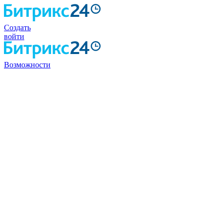
Создать
войти
Возможности