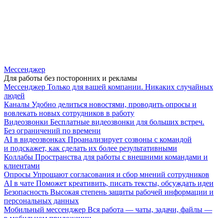
Мессенджер
Для работы без посторонних и рекламы
Мессенджер
Только для вашей компании. Никаких случайных
людей
Каналы
Удобно делиться новостями, проводить опросы и
вовлекать новых сотрудников в работу
Видеозвонки
Бесплатные видеозвонки для больших встреч.
Без ограничений по времени
AI в видеозвонках
Проанализирует созвоны с командой
и подскажет, как сделать их более результативными
Коллабы
Пространства для работы с внешними командами и
клиентами
Опросы
Упрощают согласования и сбор мнений сотрудников
AI в чате
Поможет креативить, писать тексты, обсуждать идеи
Безопасность
Высокая степень защиты рабочей информации и
персональных данных
Мобильный мессенджер
Вся работа — чаты, задачи, файлы —