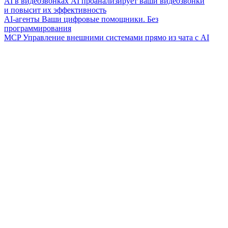
AI в видеозвонках
AI проанализирует ваши видеозвонки
и повысит их эффективность
AI-агенты
Ваши цифровые помощники. Без
программирования
MCP
Управление внешними системами прямо из чата с AI