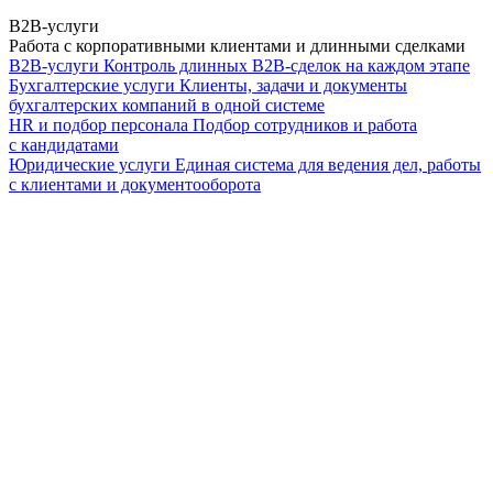
B2B-услуги
Работа с корпоративными клиентами и длинными сделками
B2B-услуги
Контроль длинных B2B-сделок на каждом этапе
Бухгалтерские услуги
Клиенты, задачи и документы
бухгалтерских компаний в одной системе
HR и подбор персонала
Подбор сотрудников и работа
с кандидатами
Юридические услуги
Единая система для ведения дел, работы
с клиентами и документооборота