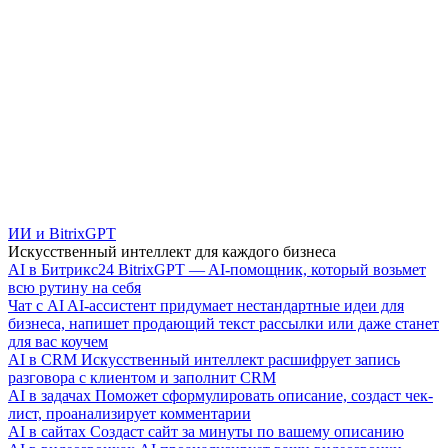
ИИ и BitrixGPT
Искусственный интеллект для каждого бизнеса
AI в Битрикс24
BitrixGPT — AI-помощник, который возьмет
всю рутину на себя
Чат с AI
AI-ассистент придумает нестандартные идеи для
бизнеса, напишет продающий текст рассылки или даже станет
для вас коучем
AI в CRM
Искусственный интеллект расшифрует запись
разговора с клиентом и заполнит CRM
AI в задачах
Поможет сформулировать описание, создаст чек-
лист, проанализирует комментарии
AI в сайтах
Создаст сайт за минуты по вашему описанию