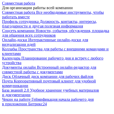
Совместная работа
Для организации работы всей компании
Совместная работа
Все необходимые инструменты, чтобы
работать вместе
Профиль сотрудника
Должность, контакты, интересы,
благодарности и другая полезная информация
Соцсеть компании
Новости, события, обсуждения, площадка
для общения всех сотрудников
Онлайн-доски
Интерактивные онлайн-доски для
визуализации идей
Коллабы
Пространства для работы с внешними командами и
клиентами
Календарь
Планирование рабочего дня и встреч с любого
устройства
Документы онлайн
Встроенный онлайн-редактор для
совместной работы с документами
Диск
Облачный диск компании для рабочих файлов
Почта
Корпоративный почтовый клиент для удобной
коммуникации
База знаний 2.0
Удобное хранение учебных материалов
и документации
Чекин на работе
Геймификация начала рабочего дня
в приложении Битрикс24