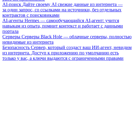
AI-поиск
Дайте своему AI свежие данные из интернета —
за один запрос, со ссылками на источники, без отдельных
контрактов с поисковиками
AI-агенты
Hermes — самообучающийся AI-агент: учится
навыкам из опыта, помнит контекст и работает с данными
портала
Серверы
Серверы Black Hole — облачные серверы, полностью
невидимые из интернета
Безопасность
Сервер, который создаст ваш ИИ-агент, невидим
из интернета. Доступ к приложению по умолчанию есть
только у вас, а ключи выдаются с ограниченными правами