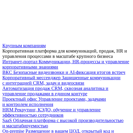
Крупным компаниям
Корпоративная платформа для коммуникаций, продаж, HR и
управления процессами в масштабе крупного бизнеса
Интранет-портал
Коммуникации, HR-процессы и управление
корпоративными знаниями
ВКС
Безопасные видеозвонки и AI-фиксация итогов встреч
Корпоративный мессенджер
Защищенные коммуникации
с интеграцией CRM, задач и видеосвязи
Автоматизация продаж
CRM, сквозная аналитика и
управление продажами в едином контуре
Проектный офис
Управление проектами, задачами
и контролем исполнения
HRM
Рекрутинг, КЭДО, обучение и управление
эффективностью сотрудников
SaaS
Облачная платформа с высокой производительностью
и масштабируемостью
On-premise
Размещение в вашем ЦОД, открытый код и