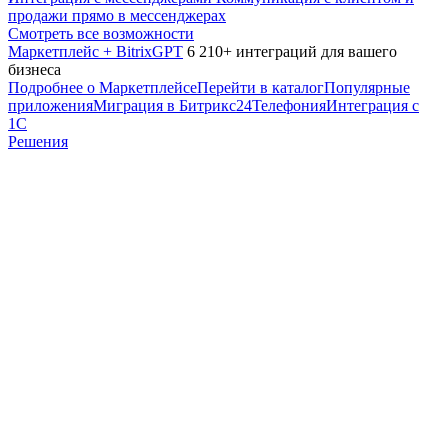
продажи прямо в мессенджерах
Смотреть все возможности
Маркетплейс + BitrixGPT
6 210+ интеграций для вашего
бизнеса
Подробнее о Маркетплейсе
Перейти в каталог
Популярные
приложения
Миграция в Битрикс24
Телефония
Интеграция с
1С
Решения