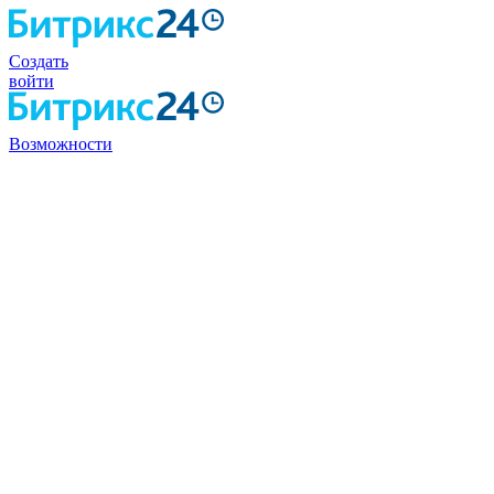
Создать
войти
Возможности