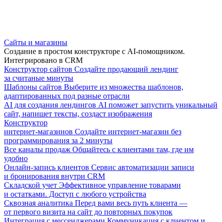
Сайты и магазины
Создание в простом конструкторе с AI-помощником.
Интегрировано в CRM
Конструктор сайтов
Создайте продающий лендинг
за считаные минуты
Шаблоны сайтов
Выберите из множества шаблонов,
адаптированных под разные отрасли
AI для создания лендингов
AI поможет запустить уникальный
сайт, напишет тексты, создаст изображения
Конструктор
интернет-магазинов
Создайте интернет-магазин без
программирования за 2 минуты
Все каналы продаж
Общайтесь с клиентами там, где им
удобно
Онлайн-запись клиентов
Сервис автоматизации записи
и бронирования внутри CRM
Складской учет
Эффективное управление товарами
и остатками. Доступ с любого устройства
Сквозная аналитика
Перед вами весь путь клиента —
от первого визита на сайт до повторных покупок
Интеграция с мессенджерами
Коммуникация с клиентом и