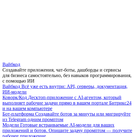
Вайбкод
Создавайте приложения, чат-боты, дашборды и сервисы
для бизнеса самостоятельно, без навыков программирования,
с помощью ИИ
Вайбкод
Всё уже есть внутри: API, серверы, документация,
ИИ-модели
Коворк/Код
Десктоп-приложение с AI-агентом, который
выполняет рабочие задачи прямо в вашем портале Битрикс24
и на вашем компьютере
Бот-платформа
Создавайте ботов за минуты или мигрируйте
из Telegram одним промптом
Модели
Готовые встраиваемые AI-модели для ваших
приложений и ботов. Опишите задачу промптом — получите
рабочее приложение