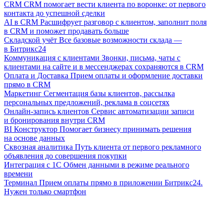
CRM
CRM помогает вести клиента по воронке: от первого
контакта до успешной сделки
AI в CRM
Расшифрует разговор с клиентом, заполнит поля
в CRM и поможет продавать больше
Складской учёт
Все базовые возможности склада —
в Битрикс24
Коммуникация с клиентами
Звонки, письма, чаты с
клиентами на сайте и в мессенджерах сохраняются в CRM
Оплата и Доставка
Прием оплаты и оформление доставки
прямо в CRM
Маркетинг
Сегментация базы клиентов, рассылка
персональных предложений, реклама в соцсетях
Онлайн-запись клиентов
Сервис автоматизации записи
и бронирования внутри CRM
BI Конструктор
Помогает бизнесу принимать решения
на основе данных
Сквозная аналитика
Путь клиента от первого рекламного
объявления до совершения покупки
Интеграция с 1С
Обмен данными в режиме реального
времени
Терминал
Прием оплаты прямо в приложении Битрикс24.
Нужен только смартфон