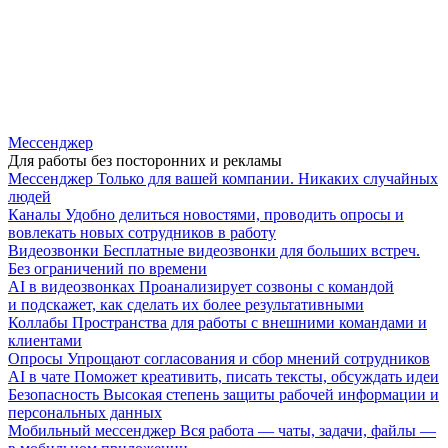
Мессенджер
Для работы без посторонних и рекламы
Мессенджер
Только для вашей компании. Никаких случайных
людей
Каналы
Удобно делиться новостями, проводить опросы и
вовлекать новых сотрудников в работу
Видеозвонки
Бесплатные видеозвонки для больших встреч.
Без ограничений по времени
AI в видеозвонках
Проанализирует созвоны с командой
и подскажет, как сделать их более результативными
Коллабы
Пространства для работы с внешними командами и
клиентами
Опросы
Упрощают согласования и сбор мнений сотрудников
AI в чате
Поможет креативить, писать тексты, обсуждать идеи
Безопасность
Высокая степень защиты рабочей информации и
персональных данных
Мобильный мессенджер
Вся работа — чаты, задачи, файлы —