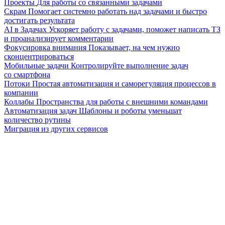
Проекты
Для работы со связанными задачами
Скрам
Помогает системно работать над задачами и быстро
достигать результата
AI в Задачах
Ускоряет работу с задачами, поможет написать ТЗ
и проанализирует комментарии
Фокусировка внимания
Показывает, на чем нужно
сконцентрироваться
Мобильные задачи
Контролируйте выполнение задач
со смартфона
Потоки
Простая автоматизация и саморегуляция процессов в
компании
Коллабы
Пространства для работы с внешними командами
Автоматизация задач
Шаблоны и роботы уменьшат
количество рутины
Миграция из других сервисов