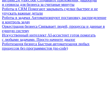
Битрикс24 VibeCode
Создавайте приложения, дашборды
и сервисы для бизнеса за считаные минуты
Роботы в CRM
Помогают закрывать сделки быстрее и не
упускать важные детали
Роботы в задачах
Автоматизируют постановку, распределение
и контроль задач
Оркестрация бизнеса
Связывает людей, процессы и данные в
единую систему
Искусственный интеллект
AI-ассистент готов помогать
с любыми задачами. Просто начните диалог
Роботизация бизнеса
Быстрая автоматизация любых
процессов без программистов (no-code)