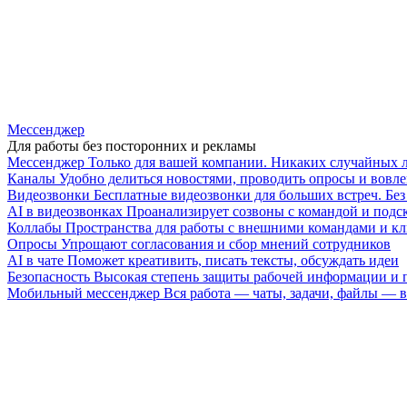
Мессенджер
Для работы без посторонних и рекламы
Мессенджер
Только для вашей компании. Никаких случайных 
Каналы
Удобно делиться новостями, проводить опросы и вовле
Видеозвонки
Бесплатные видеозвонки для больших встреч. Бе
AI в видеозвонках
Проанализирует созвоны с командой и подск
Коллабы
Пространства для работы с внешними командами и к
Опросы
Упрощают согласования и сбор мнений сотрудников
AI в чате
Поможет креативить, писать тексты, обсуждать идеи
Безопасность
Высокая степень защиты рабочей информации и
Мобильный мессенджер
Вся работа — чаты, задачи, файлы —