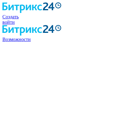
Создать
войти
Возможности