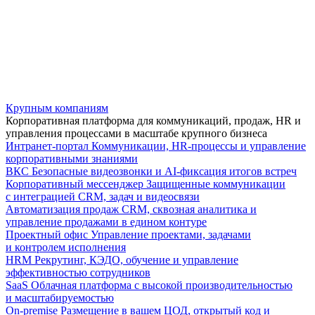
Крупным компаниям
Корпоративная платформа для коммуникаций, продаж, HR и
управления процессами в масштабе крупного бизнеса
Интранет-портал
Коммуникации, HR-процессы и управление
корпоративными знаниями
ВКС
Безопасные видеозвонки и AI-фиксация итогов встреч
Корпоративный мессенджер
Защищенные коммуникации
с интеграцией CRM, задач и видеосвязи
Автоматизация продаж
CRM, сквозная аналитика и
управление продажами в едином контуре
Проектный офис
Управление проектами, задачами
и контролем исполнения
HRM
Рекрутинг, КЭДО, обучение и управление
эффективностью сотрудников
SaaS
Облачная платформа с высокой производительностью
и масштабируемостью
On-premise
Размещение в вашем ЦОД, открытый код и