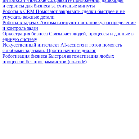
Битрикс24 VibeCode
Создавайте приложения, дашборды
и сервисы для бизнеса за считаные минуты
Роботы в CRM
Помогают закрывать сделки быстрее и не
упускать важные детали
Роботы в задачах
Автоматизируют постановку, распределение
и контроль задач
Оркестрация бизнеса
Связывает людей, процессы и данные в
единую систему
Искусственный интеллект
AI-ассистент готов помогать
с любыми задачами. Просто начните диалог
Роботизация бизнеса
Быстрая автоматизация любых
процессов без программистов (no-code)