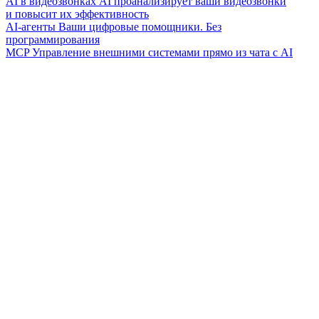
AI в видеозвонках
AI проанализирует ваши видеозвонки
и повысит их эффективность
AI-агенты
Ваши цифровые помощники. Без
программирования
MCP
Управление внешними системами прямо из чата с AI