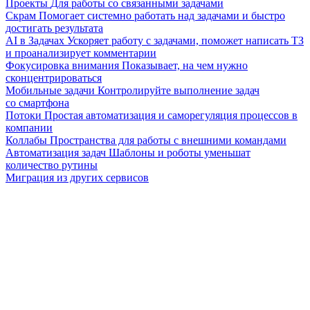
Проекты
Для работы со связанными задачами
Скрам
Помогает системно работать над задачами и быстро
достигать результата
AI в Задачах
Ускоряет работу с задачами, поможет написать ТЗ
и проанализирует комментарии
Фокусировка внимания
Показывает, на чем нужно
сконцентрироваться
Мобильные задачи
Контролируйте выполнение задач
со смартфона
Потоки
Простая автоматизация и саморегуляция процессов в
компании
Коллабы
Пространства для работы с внешними командами
Автоматизация задач
Шаблоны и роботы уменьшат
количество рутины
Миграция из других сервисов