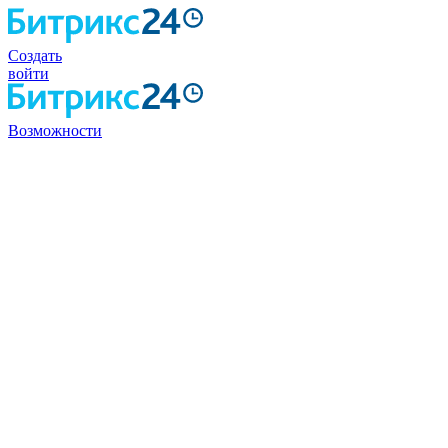
Создать
войти
Возможности