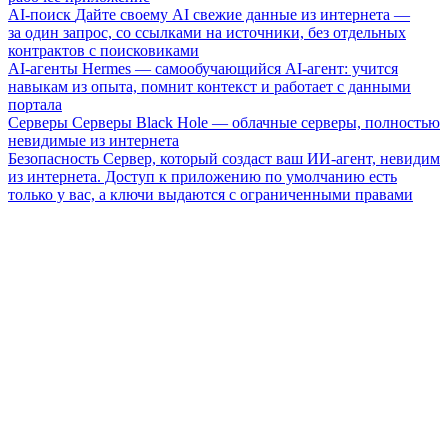
AI-поиск
Дайте своему AI свежие данные из интернета —
за один запрос, со ссылками на источники, без отдельных
контрактов с поисковиками
AI-агенты
Hermes — самообучающийся AI-агент: учится
навыкам из опыта, помнит контекст и работает с данными
портала
Серверы
Серверы Black Hole — облачные серверы, полностью
невидимые из интернета
Безопасность
Сервер, который создаст ваш ИИ-агент, невидим
из интернета. Доступ к приложению по умолчанию есть
только у вас, а ключи выдаются с ограниченными правами