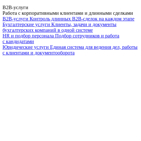
B2B-услуги
Работа с корпоративными клиентами и длинными сделками
B2B-услуги
Контроль длинных B2B-сделок на каждом этапе
Бухгалтерские услуги
Клиенты, задачи и документы
бухгалтерских компаний в одной системе
HR и подбор персонала
Подбор сотрудников и работа
с кандидатами
Юридические услуги
Единая система для ведения дел, работы
с клиентами и документооборота