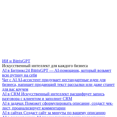
ИИ и BitrixGPT
Искусственный интеллект для каждого бизнеса
AI в Битрикс24
BitrixGPT — AI-помощник, который возьмет
всю рутину на себя
Чат с AI
AI-ассистент придумает нестандартные идеи для
бизнеса, напишет продающий текст рассылки или даже станет
для вас коучем
AI в CRM
Искусственный интеллект расшифрует запись
разговора с клиентом и заполнит CRM
AI в задачах
Поможет сформулировать описание, создаст чек-
лист, проанализирует комментарии
AI в сайтах
Создаст сайт за минуты по вашему описанию