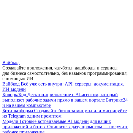
Вайбкод
Создавайте приложения, чат-боты, дашборды и сервисы
для бизнеса самостоятельно, без навыков программирования,
с помощью ИИ
Вайбкод
Всё уже есть внутри: API, серверы, документация,
ИИ-модели
Коворк/Код
Десктоп-приложение с AI-агентом, который
выполняет рабочие задачи прямо в вашем портале Битрикс24
и на вашем компьютере
Бот-платформа
Создавайте ботов за минуты или мигрируйте
из Telegram одним промптом
Модели
Готовые встраиваемые AI-модели для ваших
приложений и ботов. Опишите задачу промптом — получите
рабочее приложение