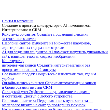
Сайты и магазины
Создание в простом конструкторе с AI-помощником.
Интегрировано в CRM
Конструктор сайтов
Создайте продающий лендинг
за считаные минуты
Шаблоны сайтов
Выберите из множества шаблонов,
адаптированных под разные отрасли
AI для создания лендингов
AI поможет запустить уникальный
сайт, напишет тексты, создаст изображения
Конструктор
интернет-магазинов
Создайте интернет-магазин без
программирования за 2 минуты
Все каналы продаж
Общайтесь с клиентами там, где им
удобно
Онлайн-запись клиентов
Сервис автоматизации записи
и бронирования внутри CRM
Складской учет
Эффективное управление товарами
и остатками. Доступ с любого устройства
Сквозная аналитика
Перед вами весь путь клиента —
от первого визита на сайт до повторных покупок
Интеграция с мессенджерами
Коммуникация с клиентом и