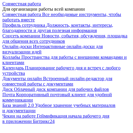
Совместная работа
Для организации работы всей компании
Совместная работа
Все необходимые инструменты, чтобы
работать вместе
Профиль сотрудника
Должность, контакты, интересы,
благодарности и другая полезная информация
Соцсеть компании
Новости, события, обсуждения, площадка
для общения всех сотрудников
Онлайн-доски
Интерактивные онлайн-доски для
визуализации идей
Коллабы
Пространства для работы с внешними командами и
клиентами
Календарь
Планирование рабочего дня и встреч с любого
устройства
Документы онлайн
Встроенный онлайн-редактор для
совместной работы с документами
Диск
Облачный диск компании для рабочих файлов
Почта
Корпоративный почтовый клиент для удобной
коммуникации
База знаний 2.0
Удобное хранение учебных материалов
и документации
Чекин на работе
Геймификация начала рабочего дня
в приложении Битрикс24