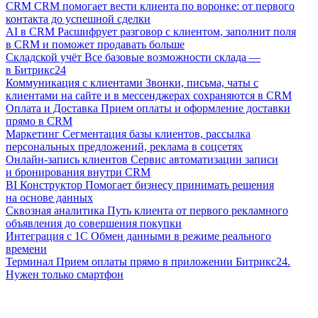
CRM
CRM помогает вести клиента по воронке: от первого
контакта до успешной сделки
AI в CRM
Расшифрует разговор с клиентом, заполнит поля
в CRM и поможет продавать больше
Складской учёт
Все базовые возможности склада —
в Битрикс24
Коммуникация с клиентами
Звонки, письма, чаты с
клиентами на сайте и в мессенджерах сохраняются в CRM
Оплата и Доставка
Прием оплаты и оформление доставки
прямо в CRM
Маркетинг
Сегментация базы клиентов, рассылка
персональных предложений, реклама в соцсетях
Онлайн-запись клиентов
Сервис автоматизации записи
и бронирования внутри CRM
BI Конструктор
Помогает бизнесу принимать решения
на основе данных
Сквозная аналитика
Путь клиента от первого рекламного
объявления до совершения покупки
Интеграция с 1С
Обмен данными в режиме реального
времени
Терминал
Прием оплаты прямо в приложении Битрикс24.
Нужен только смартфон