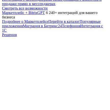
продажи прямо в мессенджерах
Смотреть все возможности
Маркетплейс + BitrixGPT
6 240+ интеграций для вашего
бизнеса
Подробнее о Маркетплейсе
Перейти в каталог
Популярные
приложения
Миграция в Битрикс24
Телефония
Интеграция с
1С
Решения