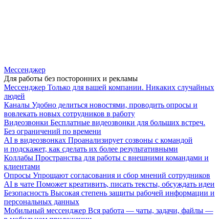
Мессенджер
Для работы без посторонних и рекламы
Мессенджер
Только для вашей компании. Никаких случайных
людей
Каналы
Удобно делиться новостями, проводить опросы и
вовлекать новых сотрудников в работу
Видеозвонки
Бесплатные видеозвонки для больших встреч.
Без ограничений по времени
AI в видеозвонках
Проанализирует созвоны с командой
и подскажет, как сделать их более результативными
Коллабы
Пространства для работы с внешними командами и
клиентами
Опросы
Упрощают согласования и сбор мнений сотрудников
AI в чате
Поможет креативить, писать тексты, обсуждать идеи
Безопасность
Высокая степень защиты рабочей информации и
персональных данных
Мобильный мессенджер
Вся работа — чаты, задачи, файлы —