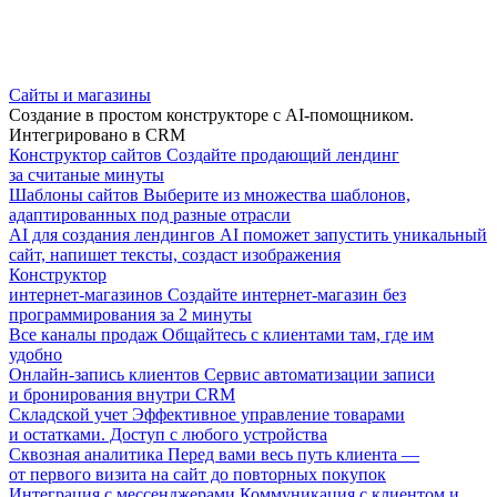
Сайты и магазины
Создание в простом конструкторе с AI-помощником.
Интегрировано в CRM
Конструктор сайтов
Создайте продающий лендинг
за считаные минуты
Шаблоны сайтов
Выберите из множества шаблонов,
адаптированных под разные отрасли
AI для создания лендингов
AI поможет запустить уникальный
сайт, напишет тексты, создаст изображения
Конструктор
интернет-магазинов
Создайте интернет-магазин без
программирования за 2 минуты
Все каналы продаж
Общайтесь с клиентами там, где им
удобно
Онлайн-запись клиентов
Сервис автоматизации записи
и бронирования внутри CRM
Складской учет
Эффективное управление товарами
и остатками. Доступ с любого устройства
Сквозная аналитика
Перед вами весь путь клиента —
от первого визита на сайт до повторных покупок
Интеграция с мессенджерами
Коммуникация с клиентом и