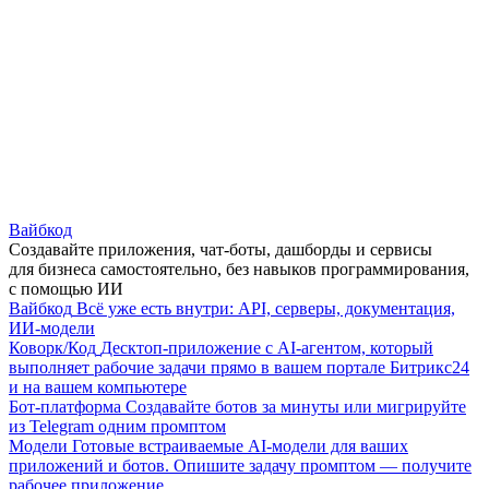
Вайбкод
Создавайте приложения, чат-боты, дашборды и сервисы
для бизнеса самостоятельно, без навыков программирования,
с помощью ИИ
Вайбкод
Всё уже есть внутри: API, серверы, документация,
ИИ-модели
Коворк/Код
Десктоп-приложение с AI-агентом, который
выполняет рабочие задачи прямо в вашем портале Битрикс24
и на вашем компьютере
Бот-платформа
Создавайте ботов за минуты или мигрируйте
из Telegram одним промптом
Модели
Готовые встраиваемые AI-модели для ваших
приложений и ботов. Опишите задачу промптом — получите
рабочее приложение