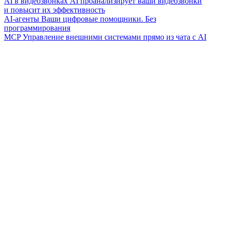
AI в видеозвонках
AI проанализирует ваши видеозвонки
и повысит их эффективность
AI-агенты
Ваши цифровые помощники. Без
программирования
MCP
Управление внешними системами прямо из чата с AI