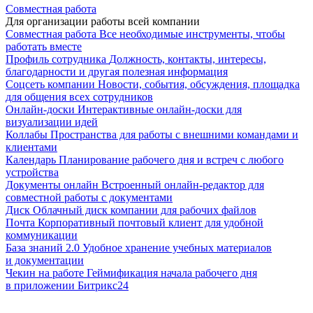
Совместная работа
Для организации работы всей компании
Совместная работа
Все необходимые инструменты, чтобы
работать вместе
Профиль сотрудника
Должность, контакты, интересы,
благодарности и другая полезная информация
Соцсеть компании
Новости, события, обсуждения, площадка
для общения всех сотрудников
Онлайн-доски
Интерактивные онлайн-доски для
визуализации идей
Коллабы
Пространства для работы с внешними командами и
клиентами
Календарь
Планирование рабочего дня и встреч с любого
устройства
Документы онлайн
Встроенный онлайн-редактор для
совместной работы с документами
Диск
Облачный диск компании для рабочих файлов
Почта
Корпоративный почтовый клиент для удобной
коммуникации
База знаний 2.0
Удобное хранение учебных материалов
и документации
Чекин на работе
Геймификация начала рабочего дня
в приложении Битрикс24