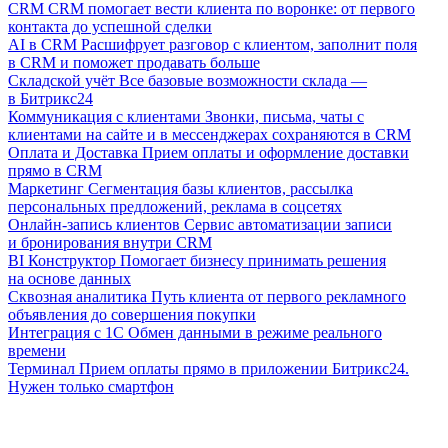
CRM
CRM помогает вести клиента по воронке: от первого
контакта до успешной сделки
AI в CRM
Расшифрует разговор с клиентом, заполнит поля
в CRM и поможет продавать больше
Складской учёт
Все базовые возможности склада —
в Битрикс24
Коммуникация с клиентами
Звонки, письма, чаты с
клиентами на сайте и в мессенджерах сохраняются в CRM
Оплата и Доставка
Прием оплаты и оформление доставки
прямо в CRM
Маркетинг
Сегментация базы клиентов, рассылка
персональных предложений, реклама в соцсетях
Онлайн-запись клиентов
Сервис автоматизации записи
и бронирования внутри CRM
BI Конструктор
Помогает бизнесу принимать решения
на основе данных
Сквозная аналитика
Путь клиента от первого рекламного
объявления до совершения покупки
Интеграция с 1С
Обмен данными в режиме реального
времени
Терминал
Прием оплаты прямо в приложении Битрикс24.
Нужен только смартфон