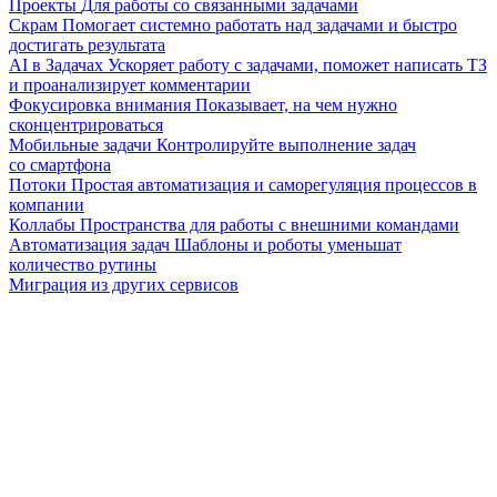
Проекты
Для работы со связанными задачами
Скрам
Помогает системно работать над задачами и быстро
достигать результата
AI в Задачах
Ускоряет работу с задачами, поможет написать ТЗ
и проанализирует комментарии
Фокусировка внимания
Показывает, на чем нужно
сконцентрироваться
Мобильные задачи
Контролируйте выполнение задач
со смартфона
Потоки
Простая автоматизация и саморегуляция процессов в
компании
Коллабы
Пространства для работы с внешними командами
Автоматизация задач
Шаблоны и роботы уменьшат
количество рутины
Миграция из других сервисов