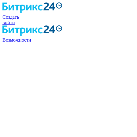
Создать
войти
Возможности