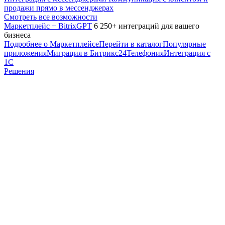
продажи прямо в мессенджерах
Смотреть все возможности
Маркетплейс + BitrixGPT
6 250+ интеграций для вашего
бизнеса
Подробнее о Маркетплейсе
Перейти в каталог
Популярные
приложения
Миграция в Битрикс24
Телефония
Интеграция с
1С
Решения