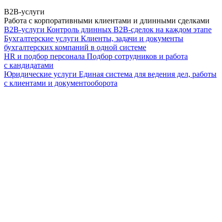
B2B-услуги
Работа с корпоративными клиентами и длинными сделками
B2B-услуги
Контроль длинных B2B-сделок на каждом этапе
Бухгалтерские услуги
Клиенты, задачи и документы
бухгалтерских компаний в одной системе
HR и подбор персонала
Подбор сотрудников и работа
с кандидатами
Юридические услуги
Единая система для ведения дел, работы
с клиентами и документооборота