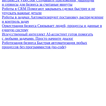
Битрикс24 VibeCode
Создавайте приложения, дашборды
и сервисы для бизнеса за считаные минуты
Роботы в CRM
Помогают закрывать сделки быстрее и не
упускать важные детали
Роботы в задачах
Автоматизируют постановку, распределение
и контроль задач
Оркестрация бизнеса
Связывает людей, процессы и данные в
единую систему
Искусственный интеллект
AI-ассистент готов помогать
с любыми задачами. Просто начните диалог
Роботизация бизнеса
Быстрая автоматизация любых
процессов без программистов (no-code)