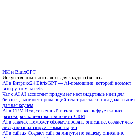
ИИ и BitrixGPT
Искусственный интеллект для каждого бизнеса
AI в Битрикс24
BitrixGPT — AI-помощник, который возьмет
всю рутину на себя
Чат с AI
AI-ассистент придумает нестандартные идеи для
бизнеса, напишет продающий текст рассылки или даже станет
для вас коучем
AI в CRM
Искусственный интеллект расшифрует запись
разговора с клиентом и заполнит CRM
AI в задачах
Поможет сформулировать описание, создаст чек-
лист, проанализирует комментарии
AI в сайтах
Создаст сайт за минуты по вашему описанию