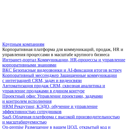
Крупным компаниям
Корпоративная платформа для коммуникаций, продаж, HR и
управления процессами в масштабе крупного бизнеса
Интранет-портал
Коммуникации, HR-процессы и управление
корпоративными знаниями
ВКС
Безопасные видеозвонки и AI-фиксация итогов встреч
Корпоративный мессенджер
Защищенные коммуникации
с интеграцией CRM, задач и видеосвязи
Автоматизация продаж
CRM, сквозная аналитика и
управление продажами в едином контуре
Проектный офис
Управление проектами, задачами
и контролем исполнения
HRM
Рекрутинг, КЭДО, обучение и управление
эффективностью сотрудников
SaaS
Облачная платформа с высокой производительностью
и масштабируемостью
On-premise
Размещение в вашем ЦОД, открытый код и