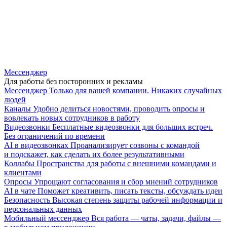
Мессенджер
Для работы без посторонних и рекламы
Мессенджер
Только для вашей компании. Никаких случайных
людей
Каналы
Удобно делиться новостями, проводить опросы и
вовлекать новых сотрудников в работу
Видеозвонки
Бесплатные видеозвонки для больших встреч.
Без ограничений по времени
AI в видеозвонках
Проанализирует созвоны с командой
и подскажет, как сделать их более результативными
Коллабы
Пространства для работы с внешними командами и
клиентами
Опросы
Упрощают согласования и сбор мнений сотрудников
AI в чате
Поможет креативить, писать тексты, обсуждать идеи
Безопасность
Высокая степень защиты рабочей информации и
персональных данных
Мобильный мессенджер
Вся работа — чаты, задачи, файлы —