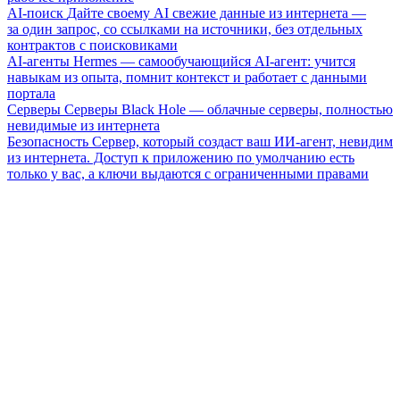
AI-поиск
Дайте своему AI свежие данные из интернета —
за один запрос, со ссылками на источники, без отдельных
контрактов с поисковиками
AI-агенты
Hermes — самообучающийся AI-агент: учится
навыкам из опыта, помнит контекст и работает с данными
портала
Серверы
Серверы Black Hole — облачные серверы, полностью
невидимые из интернета
Безопасность
Сервер, который создаст ваш ИИ-агент, невидим
из интернета. Доступ к приложению по умолчанию есть
только у вас, а ключи выдаются с ограниченными правами