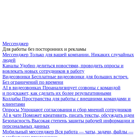
Мессенджер
Для работы без посторонних и рекламы
Мессенджер
Только для вашей компании. Никаких случайных
людей
Каналы
Удобно делиться новостями, проводить опросы и
вовлекать новых сотрудников в работу
Видеозвонки
Бесплатные видеозвонки для больших встреч.
Без ограничений по времени
AI в видеозвонках
Проанализирует созвоны с командой
и подскажет, как сделать их более результативными
Коллабы
Пространства для работы с внешними командами и
клиентами
Опросы
Упрощают согласования и сбор мнений сотрудников
AI в чате
Поможет креативить, писать тексты, обсуждать идеи
Безопасность
Высокая степень защиты рабочей информации и
персональных данных
Мобильный мессенджер
Вся работа — чаты, задачи, файлы —