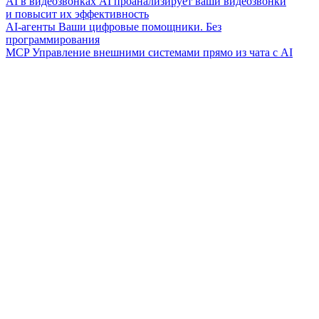
AI в видеозвонках
AI проанализирует ваши видеозвонки
и повысит их эффективность
AI-агенты
Ваши цифровые помощники. Без
программирования
MCP
Управление внешними системами прямо из чата с AI