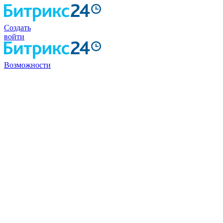
Создать
войти
Возможности