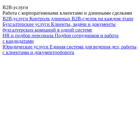
B2B-услуги
Работа с корпоративными клиентами и длинными сделками
B2B-услуги
Контроль длинных B2B-сделок на каждом этапе
Бухгалтерские услуги
Клиенты, задачи и документы
бухгалтерских компаний в одной системе
HR и подбор персонала
Подбор сотрудников и работа
с кандидатами
Юридические услуги
Единая система для ведения дел, работы
с клиентами и документооборота