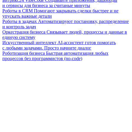
Битрикс24 VibeCode
Создавайте приложения, дашборды
и сервисы для бизнеса за считаные минуты
Роботы в CRM
Помогают закрывать сделки быстрее и не
упускать важные детали
Роботы в задачах
Автоматизируют постановку, распределение
и контроль задач
Оркестрация бизнеса
Связывает людей, процессы и данные в
единую систему
Искусственный интеллект
AI-ассистент готов помогать
с любыми задачами. Просто начните диалог
Роботизация бизнеса
Быстрая автоматизация любых
процессов без программистов (no-code)