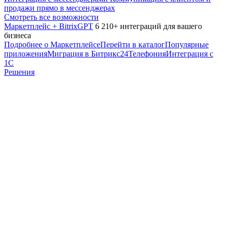
продажи прямо в мессенджерах
Смотреть все возможности
Маркетплейс + BitrixGPT
6 210+ интеграций для вашего
бизнеса
Подробнее о Маркетплейсе
Перейти в каталог
Популярные
приложения
Миграция в Битрикс24
Телефония
Интеграция с
1С
Решения