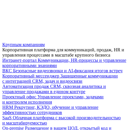
Крупным компаниям
Корпоративная платформа для коммуникаций, продаж, HR и
управления процессами в масштабе крупного бизнеса
Интранет-портал
Коммуникации, HR-процессы и управление
корпоративными знаниями
ВКС
Безопасные видеозвонки и AI-фиксация итогов встреч
Корпоративный мессенджер
Защищенные коммуникации
с интеграцией CRM, задач и видеосвязи
Автоматизация продаж
CRM, сквозная аналитика и
управление продажами в едином контуре
Проектный офис
Управление проектами, задачами
и контролем исполнения
HRM
Рекрутинг, КЭДО, обучение и управление
эффективностью сотрудников
SaaS
Облачная платформа с высокой производительностью
и масштабируемостью
On-premise
Размещение в вашем ЦОД, открытый код и