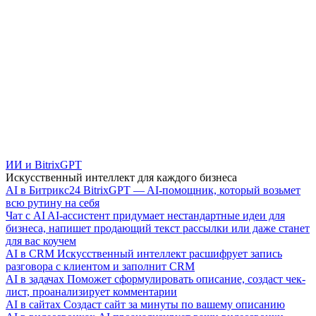
ИИ и BitrixGPT
Искусственный интеллект для каждого бизнеса
AI в Битрикс24
BitrixGPT — AI-помощник, который возьмет
всю рутину на себя
Чат с AI
AI-ассистент придумает нестандартные идеи для
бизнеса, напишет продающий текст рассылки или даже станет
для вас коучем
AI в CRM
Искусственный интеллект расшифрует запись
разговора с клиентом и заполнит CRM
AI в задачах
Поможет сформулировать описание, создаст чек-
лист, проанализирует комментарии
AI в сайтах
Создаст сайт за минуты по вашему описанию