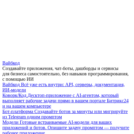
Вайбкод
Создавайте приложения, чат-боты, дашборды и сервисы
для бизнеса самостоятельно, без навыков программирования,
с помощью ИИ
Вайбкод
Всё уже есть внутри: API, серверы, документация,
ИИ-модели
Коворк/Код
Десктоп-приложение с AI-агентом, который
выполняет рабочие задачи прямо в вашем портале Битрикс24
и на вашем компьютере
Бот-платформа
Создавайте ботов за минуты или мигрируйте
из Telegram одним промптом
Модели
Готовые встраиваемые AI-модели для ваших
приложений и ботов. Опишите задачу промптом — получите
рабочее приложение