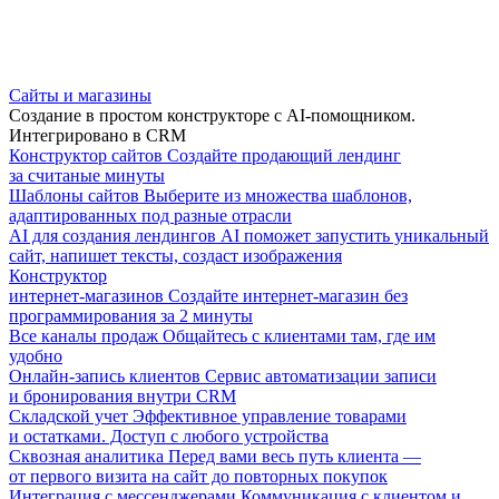
Сайты и магазины
Создание в простом конструкторе с AI-помощником.
Интегрировано в CRM
Конструктор сайтов
Создайте продающий лендинг
за считаные минуты
Шаблоны сайтов
Выберите из множества шаблонов,
адаптированных под разные отрасли
AI для создания лендингов
AI поможет запустить уникальный
сайт, напишет тексты, создаст изображения
Конструктор
интернет-магазинов
Создайте интернет-магазин без
программирования за 2 минуты
Все каналы продаж
Общайтесь с клиентами там, где им
удобно
Онлайн-запись клиентов
Сервис автоматизации записи
и бронирования внутри CRM
Складской учет
Эффективное управление товарами
и остатками. Доступ с любого устройства
Сквозная аналитика
Перед вами весь путь клиента —
от первого визита на сайт до повторных покупок
Интеграция с мессенджерами
Коммуникация с клиентом и