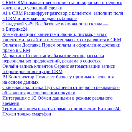
CRM
CRM помогает вести клиента по воронке: от первого
контакта до успешной сделки
AI в CRM
Расшифрует разговор с клиентом, заполнит поля
в CRM и поможет продавать больше
Складской учёт
Все базовые возможности склада —
в Битрикс24
Коммуникация с клиентами
Звонки, письма, чаты с
клиентами на сайте и в мессенджерах сохраняются в CRM
Оплата и Доставка
Прием оплаты и оформление доставки
прямо в CRM
Маркетинг
Сегментация базы клиентов, рассылка
персональных предложений, реклама в соцсетях
Онлайн-запись клиентов
Сервис автоматизации записи
и бронирования внутри CRM
BI Конструктор
Помогает бизнесу принимать решения
на основе данных
Сквозная аналитика
Путь клиента от первого рекламного
объявления до совершения покупки
Интеграция с 1С
Обмен данными в режиме реального
времени
Терминал
Прием оплаты прямо в приложении Битрикс24.
Нужен только смартфон