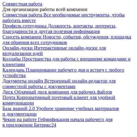
Совместная работа
Для организации работы всей компании
Совместная работа
Все необходимые инструменты, чтобы
работать вместе
Профиль сотрудника
Должность, контакты, интересы,
благодарности и другая полезная информация
Соцсеть компании
Новости, события, обсуждения, площадка
для общения всех сотрудников
Онлайн-доски
Интерактивные онлайн-доски для
визуализации идей
Коллабы
Пространства для работы с внешними командами и
клиентами
Календарь
Планирование рабочего дня и встреч с любого
устройства
Документы онлайн
Встроенный онлайн-редактор для
совместной работы с документами
Диск
Облачный диск компании для рабочих файлов
Почта
Корпоративный почтовый клиент для удобной
коммуникации
База знаний 2.0
Удобное хранение учебных материалов
и документации
Чекин на работе
Геймификация начала рабочего дня
в приложении Битрикс24