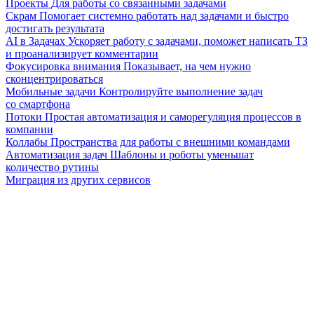
Проекты
Для работы со связанными задачами
Скрам
Помогает системно работать над задачами и быстро
достигать результата
AI в Задачах
Ускоряет работу с задачами, поможет написать ТЗ
и проанализирует комментарии
Фокусировка внимания
Показывает, на чем нужно
сконцентрироваться
Мобильные задачи
Контролируйте выполнение задач
со смартфона
Потоки
Простая автоматизация и саморегуляция процессов в
компании
Коллабы
Пространства для работы с внешними командами
Автоматизация задач
Шаблоны и роботы уменьшат
количество рутины
Миграция из других сервисов