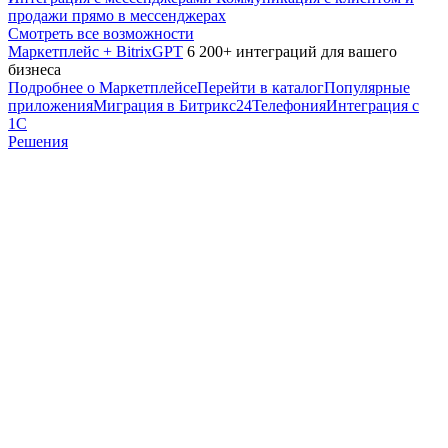
продажи прямо в мессенджерах
Смотреть все возможности
Маркетплейс + BitrixGPT
6 200+ интеграций для вашего
бизнеса
Подробнее о Маркетплейсе
Перейти в каталог
Популярные
приложения
Миграция в Битрикс24
Телефония
Интеграция с
1С
Решения