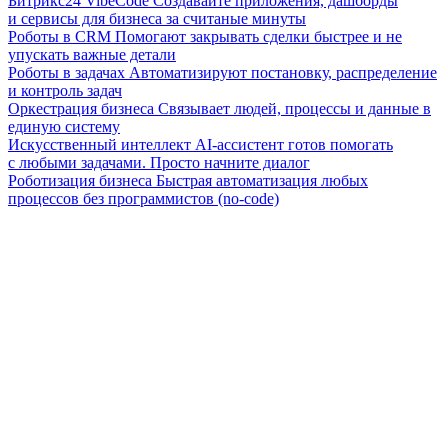
Битрикс24 VibeCode
Создавайте приложения, дашборды
и сервисы для бизнеса за считаные минуты
Роботы в CRM
Помогают закрывать сделки быстрее и не
упускать важные детали
Роботы в задачах
Автоматизируют постановку, распределение
и контроль задач
Оркестрация бизнеса
Связывает людей, процессы и данные в
единую систему
Искусственный интеллект
AI-ассистент готов помогать
с любыми задачами. Просто начните диалог
Роботизация бизнеса
Быстрая автоматизация любых
процессов без программистов (no-code)