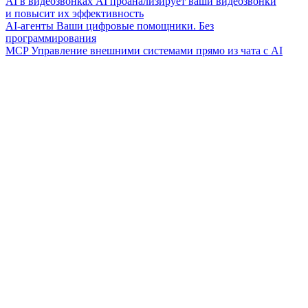
AI в видеозвонках
AI проанализирует ваши видеозвонки
и повысит их эффективность
AI-агенты
Ваши цифровые помощники. Без
программирования
MCP
Управление внешними системами прямо из чата с AI