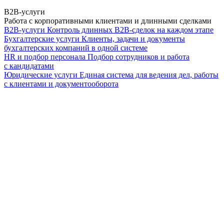
B2B-услуги
Работа с корпоративными клиентами и длинными сделками
B2B-услуги
Контроль длинных B2B-сделок на каждом этапе
Бухгалтерские услуги
Клиенты, задачи и документы
бухгалтерских компаний в одной системе
HR и подбор персонала
Подбор сотрудников и работа
с кандидатами
Юридические услуги
Единая система для ведения дел, работы
с клиентами и документооборота