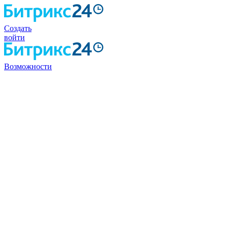
Создать
войти
Возможности