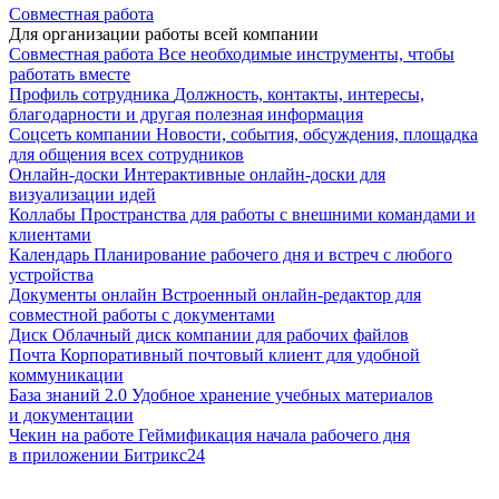
Совместная работа
Для организации работы всей компании
Совместная работа
Все необходимые инструменты, чтобы
работать вместе
Профиль сотрудника
Должность, контакты, интересы,
благодарности и другая полезная информация
Соцсеть компании
Новости, события, обсуждения, площадка
для общения всех сотрудников
Онлайн-доски
Интерактивные онлайн-доски для
визуализации идей
Коллабы
Пространства для работы с внешними командами и
клиентами
Календарь
Планирование рабочего дня и встреч с любого
устройства
Документы онлайн
Встроенный онлайн-редактор для
совместной работы с документами
Диск
Облачный диск компании для рабочих файлов
Почта
Корпоративный почтовый клиент для удобной
коммуникации
База знаний 2.0
Удобное хранение учебных материалов
и документации
Чекин на работе
Геймификация начала рабочего дня
в приложении Битрикс24