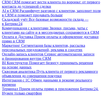
CRM
CRM помогает вести клиента по воронке: от первого
контакта до успешной сделки
AI в CRM
Расшифрует разговор с клиентом, заполнит поля
в CRM и поможет продавать больше
Складской учёт
Все базовые возможности склада —
в Битрикс24
Коммуникация с клиентами
Звонки, письма, чаты с
клиентами на сайте и в мессенджерах сохраняются в CRM
Оплата и Доставка
Прием оплаты и оформление доставки
прямо в CRM
Маркетинг
Сегментация базы клиентов, рассылка
персональных предложений, реклама в соцсетях
Онлайн-запись клиентов
Сервис автоматизации записи
и бронирования внутри CRM
BI Конструктор
Помогает бизнесу принимать решения
на основе данных
Сквозная аналитика
Путь клиента от первого рекламного
объявления до совершения покупки
Интеграция с 1С
Обмен данными в режиме реального
времени
Терминал
Прием оплаты прямо в приложении Битрикс24.
Нужен только смартфон