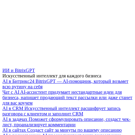
ИИ и BitrixGPT
Искусственный интеллект для каждого бизнеса
AI в Битрикс24
BitrixGPT — AI-помощник, который возьмет
всю рутину на себя
Чат с AI
AI-ассистент придумает нестандартные идеи для
бизнеса, напишет продающий текст рассылки или даже станет
для вас коучем
AI в CRM
Искусственный интеллект расшифрует запись
разговора с клиентом и заполнит CRM
AI в задачах
Поможет сформулировать описание, создаст чек-
лист, проанализирует комментарии
AI в сайтах
Создаст сайт за минуты по вашему описанию