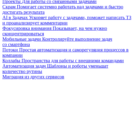
Проекты
Для работы со связанными задачами
Скрам
Помогает системно работать над задачами и быстро
достигать результата
AI в Задачах
Ускоряет работу с задачами, поможет написать ТЗ
и проанализирует комментарии
Фокусировка внимания
Показывает, на чем нужно
сконцентрироваться
Мобильные задачи
Контролируйте выполнение задач
со смартфона
Потоки
Простая автоматизация и саморегуляция процессов в
компании
Коллабы
Пространства для работы с внешними командами
Автоматизация задач
Шаблоны и роботы уменьшат
количество рутины
Миграция из других сервисов