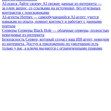
AI-поиск
Дайте своему AI свежие данные из интернета —
за один запрос, со ссылками на источники, без отдельных
контрактов с поисковиками
AI-агенты
Hermes — самообучающийся AI-агент: учится
навыкам из опыта, помнит контекст и работает с данными
портала
Серверы
Серверы Black Hole — облачные серверы, полностью
невидимые из интернета
Безопасность
Сервер, который создаст ваш ИИ-агент, невидим
из интернета. Доступ к приложению по умолчанию есть
только у вас, а ключи выдаются с ограниченными правами