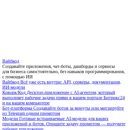
Вайбкод
Создавайте приложения, чат-боты, дашборды и сервисы
для бизнеса самостоятельно, без навыков программирования,
с помощью ИИ
Вайбкод
Всё уже есть внутри: API, серверы, документация,
ИИ-модели
Коворк/Код
Десктоп-приложение с AI-агентом, который
выполняет рабочие задачи прямо в вашем портале Битрикс24
и на вашем компьютере
Бот-платформа
Создавайте ботов за минуты или мигрируйте
из Telegram одним промптом
Модели
Готовые встраиваемые AI-модели для ваших
приложений и ботов. Опишите задачу промптом — получите
рабочее приложение