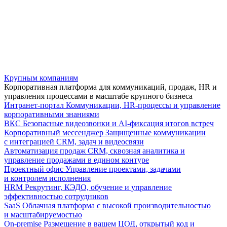
Крупным компаниям
Корпоративная платформа для коммуникаций, продаж, HR и
управления процессами в масштабе крупного бизнеса
Интранет-портал
Коммуникации, HR-процессы и управление
корпоративными знаниями
ВКС
Безопасные видеозвонки и AI-фиксация итогов встреч
Корпоративный мессенджер
Защищенные коммуникации
с интеграцией CRM, задач и видеосвязи
Автоматизация продаж
CRM, сквозная аналитика и
управление продажами в едином контуре
Проектный офис
Управление проектами, задачами
и контролем исполнения
HRM
Рекрутинг, КЭДО, обучение и управление
эффективностью сотрудников
SaaS
Облачная платформа с высокой производительностью
и масштабируемостью
On-premise
Размещение в вашем ЦОД, открытый код и