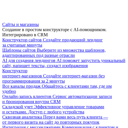
Сайты и магазины
Создание в простом конструкторе с AI-помощником.
Интегрировано в CRM
Конструктор сайтов
Создайте продающий лендинг
за считаные минуты
Шаблоны сайтов
Выберите из множества шаблонов,
адаптированных под разные отрасли
AI для создания лендингов
AI поможет запустить уникальный
сайт, напишет тексты, создаст изображения
Конструктор
интернет-магазинов
Создайте интернет-магазин без
программирования за 2 минуты
Все каналы продаж
Общайтесь с клиентами там, где им
удобно
Онлайн-запись клиентов
Сервис автоматизации записи
и бронирования внутри CRM
Складской учет
Эффективное управление товарами
и остатками. Доступ с любого устройства
Сквозная аналитика
Перед вами весь путь клиента —
от первого визита на сайт до повторных покупок
Интеграция с мессенджерами
Коммуникация с клиентом и