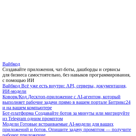
Вайбкод
Создавайте приложения, чат-боты, дашборды и сервисы
для бизнеса самостоятельно, без навыков программирования,
с помощью ИИ
Вайбкод
Всё уже есть внутри: API, серверы, документация,
ИИ-модели
Коворк/Код
Десктоп-приложение с AI-агентом, который
выполняет рабочие задачи прямо в вашем портале Битрикс24
и на вашем компьютере
Бот-платформа
Создавайте ботов за минуты или мигрируйте
из Telegram одним промптом
Модели
Готовые встраиваемые AI-модели для ваших
приложений и ботов. Опишите задачу промптом — получите
рабочее приложение