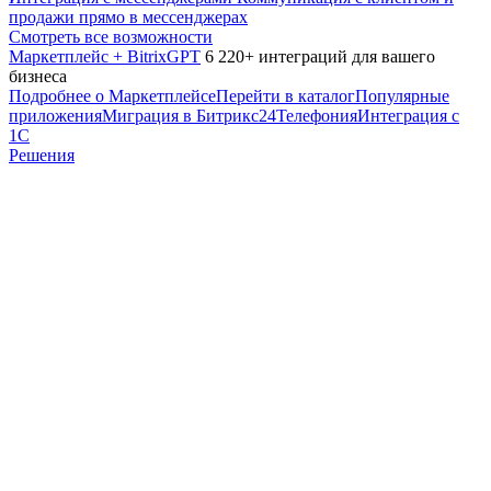
продажи прямо в мессенджерах
Смотреть все возможности
Маркетплейс + BitrixGPT
6 220+ интеграций для вашего
бизнеса
Подробнее о Маркетплейсе
Перейти в каталог
Популярные
приложения
Миграция в Битрикс24
Телефония
Интеграция с
1С
Решения