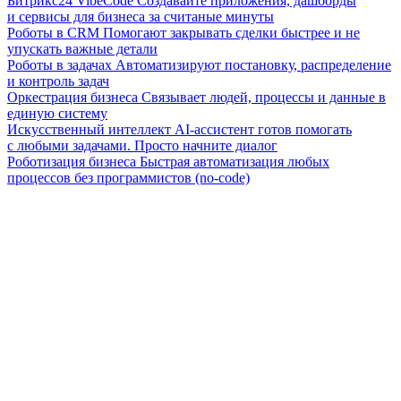
Битрикс24 VibeCode
Создавайте приложения, дашборды
и сервисы для бизнеса за считаные минуты
Роботы в CRM
Помогают закрывать сделки быстрее и не
упускать важные детали
Роботы в задачах
Автоматизируют постановку, распределение
и контроль задач
Оркестрация бизнеса
Связывает людей, процессы и данные в
единую систему
Искусственный интеллект
AI-ассистент готов помогать
с любыми задачами. Просто начните диалог
Роботизация бизнеса
Быстрая автоматизация любых
процессов без программистов (no-code)