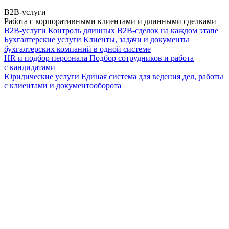
B2B-услуги
Работа с корпоративными клиентами и длинными сделками
B2B-услуги
Контроль длинных B2B-сделок на каждом этапе
Бухгалтерские услуги
Клиенты, задачи и документы
бухгалтерских компаний в одной системе
HR и подбор персонала
Подбор сотрудников и работа
с кандидатами
Юридические услуги
Единая система для ведения дел, работы
с клиентами и документооборота