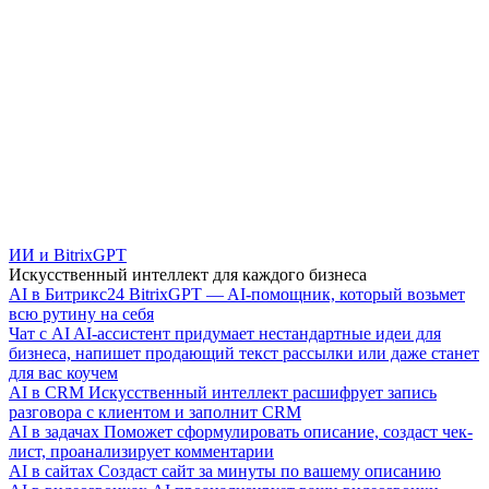
ИИ и BitrixGPT
Искусственный интеллект для каждого бизнеса
AI в Битрикс24
BitrixGPT — AI-помощник, который возьмет
всю рутину на себя
Чат с AI
AI-ассистент придумает нестандартные идеи для
бизнеса, напишет продающий текст рассылки или даже станет
для вас коучем
AI в CRM
Искусственный интеллект расшифрует запись
разговора с клиентом и заполнит CRM
AI в задачах
Поможет сформулировать описание, создаст чек-
лист, проанализирует комментарии
AI в сайтах
Создаст сайт за минуты по вашему описанию