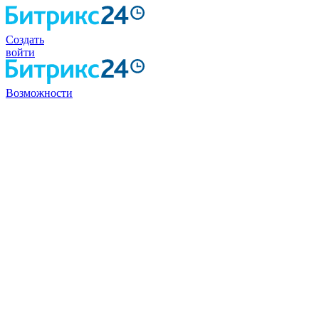
Создать
войти
Возможности