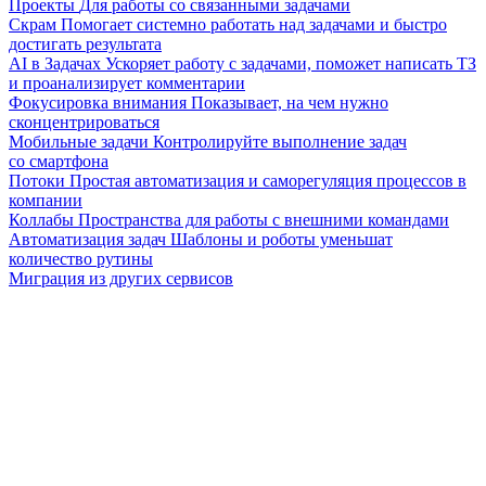
Проекты
Для работы со связанными задачами
Скрам
Помогает системно работать над задачами и быстро
достигать результата
AI в Задачах
Ускоряет работу с задачами, поможет написать ТЗ
и проанализирует комментарии
Фокусировка внимания
Показывает, на чем нужно
сконцентрироваться
Мобильные задачи
Контролируйте выполнение задач
со смартфона
Потоки
Простая автоматизация и саморегуляция процессов в
компании
Коллабы
Пространства для работы с внешними командами
Автоматизация задач
Шаблоны и роботы уменьшат
количество рутины
Миграция из других сервисов