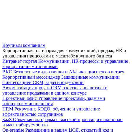
Крупным компаниям
Корпоративная платформа для коммуникаций, продаж, HR и
управления процессами в масштабе крупного бизнеса
Интранет-портал
Коммуникации, HR-процессы и управление
корпоративными знаниями
ВКС
Безопасные видеозвонки и AI-фиксация итогов встреч
Корпоративный мессенджер
Защищенные коммуникации
с интеграцией CRM, задач и видеосвязи
Автоматизация продаж
CRM, сквозная аналитика и
управление продажами в едином контуре
Проектный офис
Управление проектами, задачами
и контролем исполнения
HRM
Рекрутинг, КЭДО, обучение и управление
эффективностью сотрудников
SaaS
Облачная платформа с высокой производительностью
и масштабируемостью
On-premise
Размещение в вашем ЦОД, открытый код и