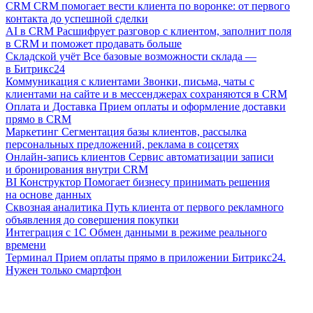
CRM
CRM помогает вести клиента по воронке: от первого
контакта до успешной сделки
AI в CRM
Расшифрует разговор с клиентом, заполнит поля
в CRM и поможет продавать больше
Складской учёт
Все базовые возможности склада —
в Битрикс24
Коммуникация с клиентами
Звонки, письма, чаты с
клиентами на сайте и в мессенджерах сохраняются в CRM
Оплата и Доставка
Прием оплаты и оформление доставки
прямо в CRM
Маркетинг
Сегментация базы клиентов, рассылка
персональных предложений, реклама в соцсетях
Онлайн-запись клиентов
Сервис автоматизации записи
и бронирования внутри CRM
BI Конструктор
Помогает бизнесу принимать решения
на основе данных
Сквозная аналитика
Путь клиента от первого рекламного
объявления до совершения покупки
Интеграция с 1С
Обмен данными в режиме реального
времени
Терминал
Прием оплаты прямо в приложении Битрикс24.
Нужен только смартфон