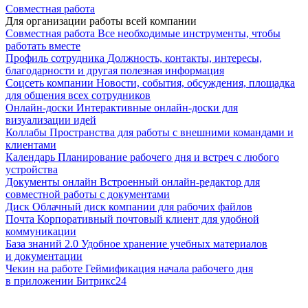
Совместная работа
Для организации работы всей компании
Совместная работа
Все необходимые инструменты, чтобы
работать вместе
Профиль сотрудника
Должность, контакты, интересы,
благодарности и другая полезная информация
Соцсеть компании
Новости, события, обсуждения, площадка
для общения всех сотрудников
Онлайн-доски
Интерактивные онлайн-доски для
визуализации идей
Коллабы
Пространства для работы с внешними командами и
клиентами
Календарь
Планирование рабочего дня и встреч с любого
устройства
Документы онлайн
Встроенный онлайн-редактор для
совместной работы с документами
Диск
Облачный диск компании для рабочих файлов
Почта
Корпоративный почтовый клиент для удобной
коммуникации
База знаний 2.0
Удобное хранение учебных материалов
и документации
Чекин на работе
Геймификация начала рабочего дня
в приложении Битрикс24