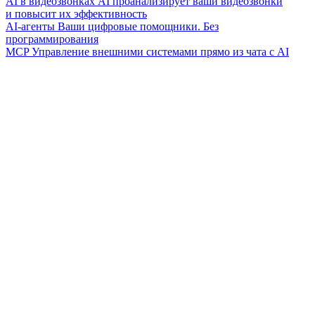
AI в видеозвонках
AI проанализирует ваши видеозвонки
и повысит их эффективность
AI-агенты
Ваши цифровые помощники. Без
программирования
MCP
Управление внешними системами прямо из чата с AI