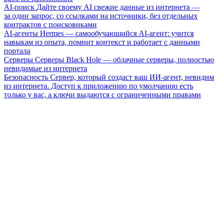
AI-поиск
Дайте своему AI свежие данные из интернета —
за один запрос, со ссылками на источники, без отдельных
контрактов с поисковиками
AI-агенты
Hermes — самообучающийся AI-агент: учится
навыкам из опыта, помнит контекст и работает с данными
портала
Серверы
Серверы Black Hole — облачные серверы, полностью
невидимые из интернета
Безопасность
Сервер, который создаст ваш ИИ-агент, невидим
из интернета. Доступ к приложению по умолчанию есть
только у вас, а ключи выдаются с ограниченными правами