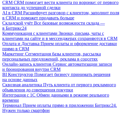
CRM
CRM помогает вести клиента по воронке: от первого
контакта до успешной сделки
AI в CRM
Расшифрует разговор с клиентом, заполнит поля
в CRM и поможет продавать больше
Складской учёт
Все базовые возможности склада —
в Битрикс24
Коммуникация с клиентами
Звонки, письма, чаты с
клиентами на сайте и в мессенджерах сохраняются в CRM
Оплата и Доставка
Прием оплаты и оформление доставки
прямо в CRM
Маркетинг
Сегментация базы клиентов, рассылка
персональных предложений, реклама в соцсетях
Онлайн-запись клиентов
Сервис автоматизации записи
и бронирования внутри CRM
BI Конструктор
Помогает бизнесу принимать решения
на основе данных
Сквозная аналитика
Путь клиента от первого рекламного
объявления до совершения покупки
Интеграция с 1С
Обмен данными в режиме реального
времени
Терминал
Прием оплаты прямо в приложении Битрикс24.
Нужен только смартфон