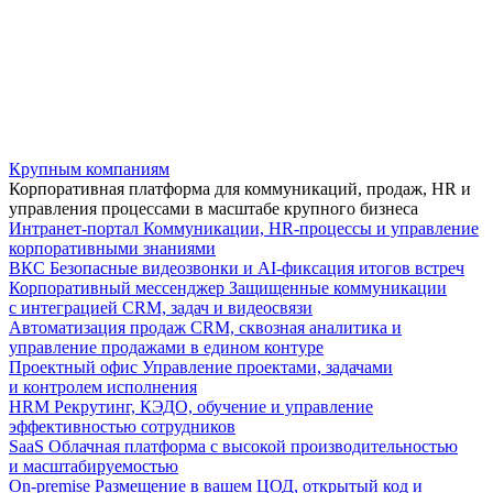
Крупным компаниям
Корпоративная платформа для коммуникаций, продаж, HR и
управления процессами в масштабе крупного бизнеса
Интранет-портал
Коммуникации, HR-процессы и управление
корпоративными знаниями
ВКС
Безопасные видеозвонки и AI-фиксация итогов встреч
Корпоративный мессенджер
Защищенные коммуникации
с интеграцией CRM, задач и видеосвязи
Автоматизация продаж
CRM, сквозная аналитика и
управление продажами в едином контуре
Проектный офис
Управление проектами, задачами
и контролем исполнения
HRM
Рекрутинг, КЭДО, обучение и управление
эффективностью сотрудников
SaaS
Облачная платформа с высокой производительностью
и масштабируемостью
On-premise
Размещение в вашем ЦОД, открытый код и