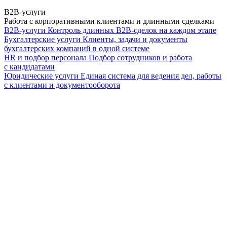
B2B-услуги
Работа с корпоративными клиентами и длинными сделками
B2B-услуги
Контроль длинных B2B-сделок на каждом этапе
Бухгалтерские услуги
Клиенты, задачи и документы
бухгалтерских компаний в одной системе
HR и подбор персонала
Подбор сотрудников и работа
с кандидатами
Юридические услуги
Единая система для ведения дел, работы
с клиентами и документооборота