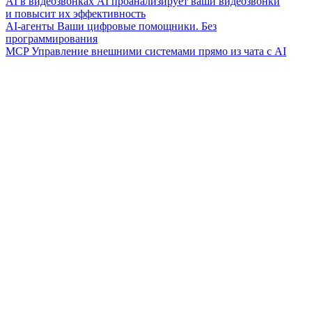
AI в видеозвонках
AI проанализирует ваши видеозвонки
и повысит их эффективность
AI-агенты
Ваши цифровые помощники. Без
программирования
MCP
Управление внешними системами прямо из чата с AI