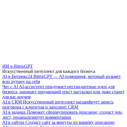
ИИ и BitrixGPT
Искусственный интеллект для каждого бизнеса
AI в Битрикс24
BitrixGPT — AI-помощник, который возьмет
всю рутину на себя
Чат с AI
AI-ассистент придумает нестандартные идеи для
бизнеса, напишет продающий текст рассылки или даже станет
для вас коучем
AI в CRM
Искусственный интеллект расшифрует запись
разговора с клиентом и заполнит CRM
AI в задачах
Поможет сформулировать описание, создаст чек-
лист, проанализирует комментарии
AI в сайтах
Создаст сайт за минуты по вашему описанию