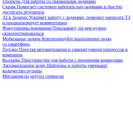
Проекты
Для работы со связанными задачами
Скрам
Помогает системно работать над задачами и быстро
достигать результата
AI в Задачах
Ускоряет работу с задачами, поможет написать ТЗ
и проанализирует комментарии
Фокусировка внимания
Показывает, на чем нужно
сконцентрироваться
Мобильные задачи
Контролируйте выполнение задач
со смартфона
Потоки
Простая автоматизация и саморегуляция процессов в
компании
Коллабы
Пространства для работы с внешними командами
Автоматизация задач
Шаблоны и роботы уменьшат
количество рутины
Миграция из других сервисов