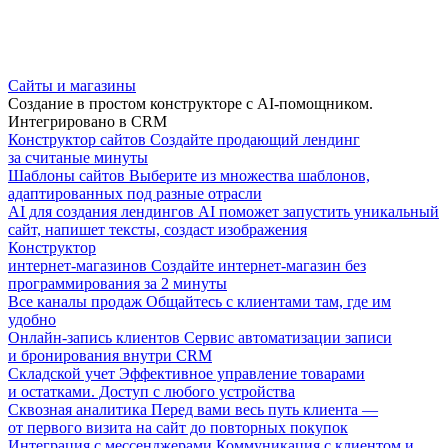
Сайты и магазины
Создание в простом конструкторе с AI-помощником.
Интегрировано в CRM
Конструктор сайтов
Создайте продающий лендинг
за считаные минуты
Шаблоны сайтов
Выберите из множества шаблонов,
адаптированных под разные отрасли
AI для создания лендингов
AI поможет запустить уникальный
сайт, напишет тексты, создаст изображения
Конструктор
интернет-магазинов
Создайте интернет-магазин без
программирования за 2 минуты
Все каналы продаж
Общайтесь с клиентами там, где им
удобно
Онлайн-запись клиентов
Сервис автоматизации записи
и бронирования внутри CRM
Складской учет
Эффективное управление товарами
и остатками. Доступ с любого устройства
Сквозная аналитика
Перед вами весь путь клиента —
от первого визита на сайт до повторных покупок
Интеграция с мессенджерами
Коммуникация с клиентом и