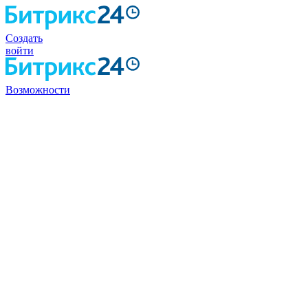
Создать
войти
Возможности