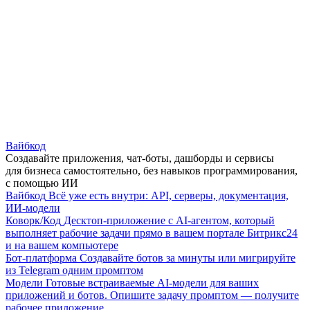
Вайбкод
Создавайте приложения, чат-боты, дашборды и сервисы
для бизнеса самостоятельно, без навыков программирования,
с помощью ИИ
Вайбкод
Всё уже есть внутри: API, серверы, документация,
ИИ-модели
Коворк/Код
Десктоп-приложение с AI-агентом, который
выполняет рабочие задачи прямо в вашем портале Битрикс24
и на вашем компьютере
Бот-платформа
Создавайте ботов за минуты или мигрируйте
из Telegram одним промптом
Модели
Готовые встраиваемые AI-модели для ваших
приложений и ботов. Опишите задачу промптом — получите
рабочее приложение