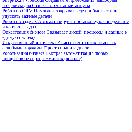
Битрикс24 VibeCode
Создавайте приложения, дашборды
и сервисы для бизнеса за считаные минуты
Роботы в CRM
Помогают закрывать сделки быстрее и не
упускать важные детали
Роботы в задачах
Автоматизируют постановку, распределение
и контроль задач
Оркестрация бизнеса
Связывает людей, процессы и данные в
единую систему
Искусственный интеллект
AI-ассистент готов помогать
с любыми задачами. Просто начните диалог
Роботизация бизнеса
Быстрая автоматизация любых
процессов без программистов (no-code)