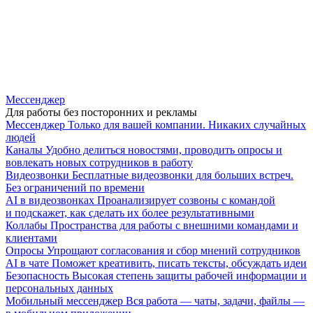
Мессенджер
Для работы без посторонних и рекламы
Мессенджер
Только для вашей компании. Никаких случайных
людей
Каналы
Удобно делиться новостями, проводить опросы и
вовлекать новых сотрудников в работу
Видеозвонки
Бесплатные видеозвонки для больших встреч.
Без ограничений по времени
AI в видеозвонках
Проанализирует созвоны с командой
и подскажет, как сделать их более результативными
Коллабы
Пространства для работы с внешними командами и
клиентами
Опросы
Упрощают согласования и сбор мнений сотрудников
AI в чате
Поможет креативить, писать тексты, обсуждать идеи
Безопасность
Высокая степень защиты рабочей информации и
персональных данных
Мобильный мессенджер
Вся работа — чаты, задачи, файлы —