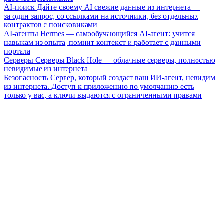
AI-поиск
Дайте своему AI свежие данные из интернета —
за один запрос, со ссылками на источники, без отдельных
контрактов с поисковиками
AI-агенты
Hermes — самообучающийся AI-агент: учится
навыкам из опыта, помнит контекст и работает с данными
портала
Серверы
Серверы Black Hole — облачные серверы, полностью
невидимые из интернета
Безопасность
Сервер, который создаст ваш ИИ-агент, невидим
из интернета. Доступ к приложению по умолчанию есть
только у вас, а ключи выдаются с ограниченными правами