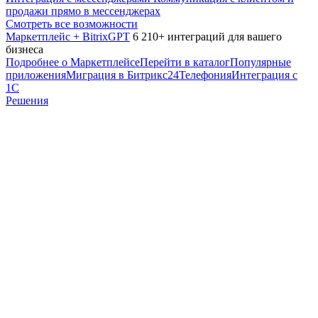
продажи прямо в мессенджерах
Смотреть все возможности
Маркетплейс + BitrixGPT
6 210+ интеграций для вашего
бизнеса
Подробнее о Маркетплейсе
Перейти в каталог
Популярные
приложения
Миграция в Битрикс24
Телефония
Интеграция с
1С
Решения