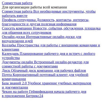
Совместная работа
Для организации работы всей компании
Совместная работа
Все необходимые инструменты, чтобы
работать вместе
Профиль сотрудника
Должность, контакты, интересы,
благодарности и другая полезная информация
Соцсеть компании
Новости, события, обсуждения, площадка
для общения всех сотрудников
Онлайн-доски
Интерактивные онлайн-доски для
визуализации идей
Коллабы
Пространства для работы с внешними командами и
клиентами
Календарь
Планирование рабочего дня и встреч с любого
устройства
Документы онлайн
Встроенный онлайн-редактор для
совместной работы с документами
Диск
Облачный диск компании для рабочих файлов
Почта
Корпоративный почтовый клиент для удобной
коммуникации
База знаний 2.0
Удобное хранение учебных материалов
и документации
Чекин на работе
Геймификация начала рабочего дня
в приложении Битрикс24