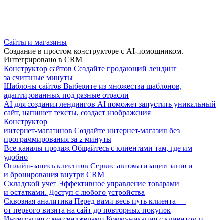
Сайты и магазины
Создание в простом конструкторе с AI-помощником.
Интегрировано в CRM
Конструктор сайтов
Создайте продающий лендинг
за считаные минуты
Шаблоны сайтов
Выберите из множества шаблонов,
адаптированных под разные отрасли
AI для создания лендингов
AI поможет запустить уникальный
сайт, напишет тексты, создаст изображения
Конструктор
интернет-магазинов
Создайте интернет-магазин без
программирования за 2 минуты
Все каналы продаж
Общайтесь с клиентами там, где им
удобно
Онлайн-запись клиентов
Сервис автоматизации записи
и бронирования внутри CRM
Складской учет
Эффективное управление товарами
и остатками. Доступ с любого устройства
Сквозная аналитика
Перед вами весь путь клиента —
от первого визита на сайт до повторных покупок
Интеграция с мессенджерами
Коммуникация с клиентом и