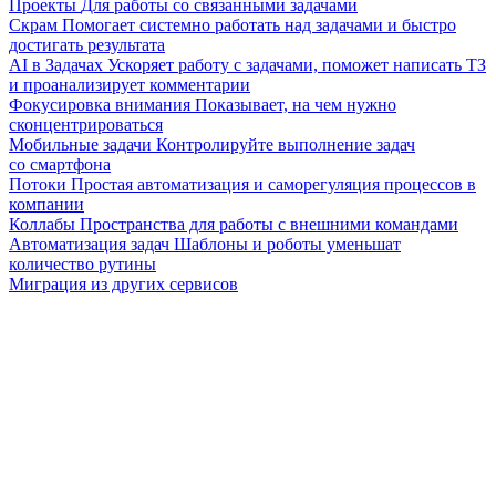
Проекты
Для работы со связанными задачами
Скрам
Помогает системно работать над задачами и быстро
достигать результата
AI в Задачах
Ускоряет работу с задачами, поможет написать ТЗ
и проанализирует комментарии
Фокусировка внимания
Показывает, на чем нужно
сконцентрироваться
Мобильные задачи
Контролируйте выполнение задач
со смартфона
Потоки
Простая автоматизация и саморегуляция процессов в
компании
Коллабы
Пространства для работы с внешними командами
Автоматизация задач
Шаблоны и роботы уменьшат
количество рутины
Миграция из других сервисов