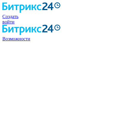
Создать
войти
Возможности