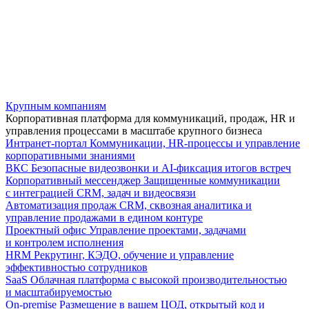
Крупным компаниям
Корпоративная платформа для коммуникаций, продаж, HR и
управления процессами в масштабе крупного бизнеса
Интранет-портал
Коммуникации, HR-процессы и управление
корпоративными знаниями
ВКС
Безопасные видеозвонки и AI-фиксация итогов встреч
Корпоративный мессенджер
Защищенные коммуникации
с интеграцией CRM, задач и видеосвязи
Автоматизация продаж
CRM, сквозная аналитика и
управление продажами в едином контуре
Проектный офис
Управление проектами, задачами
и контролем исполнения
HRM
Рекрутинг, КЭДО, обучение и управление
эффективностью сотрудников
SaaS
Облачная платформа с высокой производительностью
и масштабируемостью
On-premise
Размещение в вашем ЦОД, открытый код и