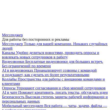
Мессенджер
Для работы без посторонних и рекламы
Мессенджер
Только для вашей компании. Никаких случайных
людей
Каналы
Удобно делиться новостями, проводить опросы и
вовлекать новых сотрудников в работу
Видеозвонки
Бесплатные видеозвонки для больших встреч.
Без ограничений по времени
AI в видеозвонках
Проанализирует созвоны с командой
и подскажет, как сделать их более результативными
Коллабы
Пространства для работы с внешними командами и
клиентами
Опросы
Упрощают согласования и сбор мнений сотрудников
AI в чате
Поможет креативить, писать тексты, обсуждать идеи
Безопасность
Высокая степень защиты рабочей информации и
персональных данных
Мобильный мессенджер
Вся работа — чаты, задачи, файлы —