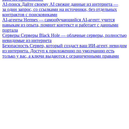
AI-поиск
Дайте своему AI свежие данные из интернета —
за один запрос, со ссылками на источники, без отдельных
контрактов с поисковиками
AI-агенты
Hermes — самообучающийся AI-агент: учится
навыкам из опыта, помнит контекст и работает с данными
портала
Серверы
Серверы Black Hole — облачные серверы, полностью
невидимые из интернета
Безопасность
Сервер, который создаст ваш ИИ-агент, невидим
из интернета. Доступ к приложению по умолчанию есть
только у вас, а ключи выдаются с ограниченными правами