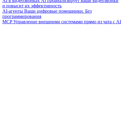
AI в видеозвонках
AI проанализирует ваши видеозвонки
и повысит их эффективность
AI-агенты
Ваши цифровые помощники. Без
программирования
MCP
Управление внешними системами прямо из чата с AI