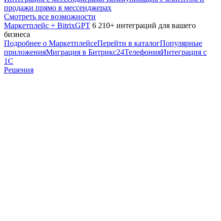
продажи прямо в мессенджерах
Смотреть все возможности
Маркетплейс + BitrixGPT
6 210+ интеграций для вашего
бизнеса
Подробнее о Маркетплейсе
Перейти в каталог
Популярные
приложения
Миграция в Битрикс24
Телефония
Интеграция с
1С
Решения