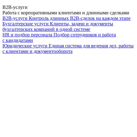
B2B-услуги
Работа с корпоративными клиентами и длинными сделками
B2B-услуги
Контроль длинных B2B-сделок на каждом этапе
Бухгалтерские услуги
Клиенты, задачи и документы
бухгалтерских компаний в одной системе
HR и подбор персонала
Подбор сотрудников и работа
с кандидатами
Юридические услуги
Единая система для ведения дел, работы
с клиентами и документооборота