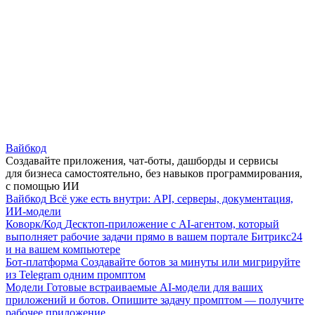
Вайбкод
Создавайте приложения, чат-боты, дашборды и сервисы
для бизнеса самостоятельно, без навыков программирования,
с помощью ИИ
Вайбкод
Всё уже есть внутри: API, серверы, документация,
ИИ-модели
Коворк/Код
Десктоп-приложение с AI-агентом, который
выполняет рабочие задачи прямо в вашем портале Битрикс24
и на вашем компьютере
Бот-платформа
Создавайте ботов за минуты или мигрируйте
из Telegram одним промптом
Модели
Готовые встраиваемые AI-модели для ваших
приложений и ботов. Опишите задачу промптом — получите
рабочее приложение