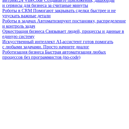
Битрикс24 VibeCode
Создавайте приложения, дашборды
и сервисы для бизнеса за считаные минуты
Роботы в CRM
Помогают закрывать сделки быстрее и не
упускать важные детали
Роботы в задачах
Автоматизируют постановку, распределение
и контроль задач
Оркестрация бизнеса
Связывает людей, процессы и данные в
единую систему
Искусственный интеллект
AI-ассистент готов помогать
с любыми задачами. Просто начните диалог
Роботизация бизнеса
Быстрая автоматизация любых
процессов без программистов (no-code)