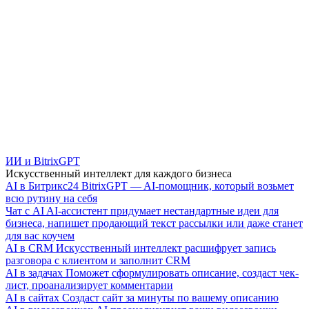
ИИ и BitrixGPT
Искусственный интеллект для каждого бизнеса
AI в Битрикс24
BitrixGPT — AI-помощник, который возьмет
всю рутину на себя
Чат с AI
AI-ассистент придумает нестандартные идеи для
бизнеса, напишет продающий текст рассылки или даже станет
для вас коучем
AI в CRM
Искусственный интеллект расшифрует запись
разговора с клиентом и заполнит CRM
AI в задачах
Поможет сформулировать описание, создаст чек-
лист, проанализирует комментарии
AI в сайтах
Создаст сайт за минуты по вашему описанию