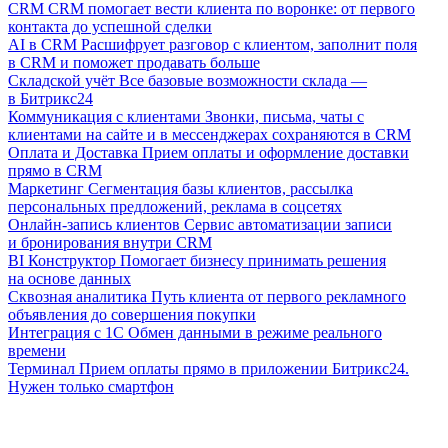
CRM
CRM помогает вести клиента по воронке: от первого
контакта до успешной сделки
AI в CRM
Расшифрует разговор с клиентом, заполнит поля
в CRM и поможет продавать больше
Складской учёт
Все базовые возможности склада —
в Битрикс24
Коммуникация с клиентами
Звонки, письма, чаты с
клиентами на сайте и в мессенджерах сохраняются в CRM
Оплата и Доставка
Прием оплаты и оформление доставки
прямо в CRM
Маркетинг
Сегментация базы клиентов, рассылка
персональных предложений, реклама в соцсетях
Онлайн-запись клиентов
Сервис автоматизации записи
и бронирования внутри CRM
BI Конструктор
Помогает бизнесу принимать решения
на основе данных
Сквозная аналитика
Путь клиента от первого рекламного
объявления до совершения покупки
Интеграция с 1С
Обмен данными в режиме реального
времени
Терминал
Прием оплаты прямо в приложении Битрикс24.
Нужен только смартфон