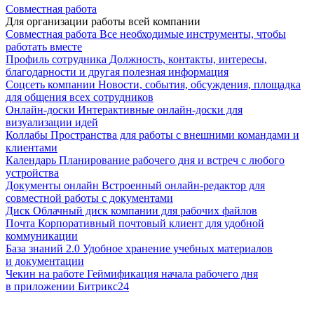
Совместная работа
Для организации работы всей компании
Совместная работа
Все необходимые инструменты, чтобы
работать вместе
Профиль сотрудника
Должность, контакты, интересы,
благодарности и другая полезная информация
Соцсеть компании
Новости, события, обсуждения, площадка
для общения всех сотрудников
Онлайн-доски
Интерактивные онлайн-доски для
визуализации идей
Коллабы
Пространства для работы с внешними командами и
клиентами
Календарь
Планирование рабочего дня и встреч с любого
устройства
Документы онлайн
Встроенный онлайн-редактор для
совместной работы с документами
Диск
Облачный диск компании для рабочих файлов
Почта
Корпоративный почтовый клиент для удобной
коммуникации
База знаний 2.0
Удобное хранение учебных материалов
и документации
Чекин на работе
Геймификация начала рабочего дня
в приложении Битрикс24