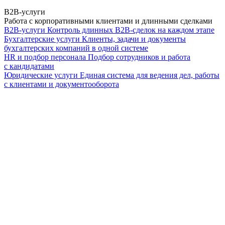
B2B-услуги
Работа с корпоративными клиентами и длинными сделками
B2B-услуги
Контроль длинных B2B-сделок на каждом этапе
Бухгалтерские услуги
Клиенты, задачи и документы
бухгалтерских компаний в одной системе
HR и подбор персонала
Подбор сотрудников и работа
с кандидатами
Юридические услуги
Единая система для ведения дел, работы
с клиентами и документооборота