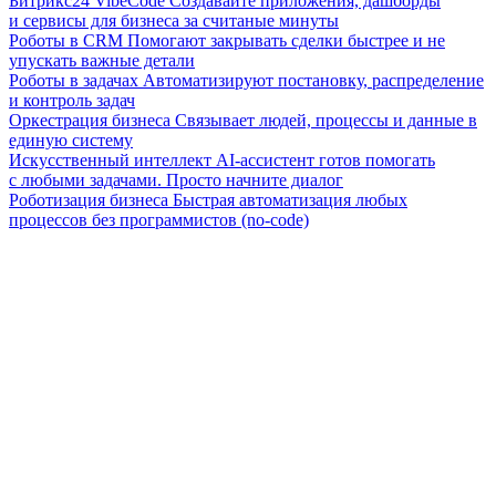
Битрикс24 VibeCode
Создавайте приложения, дашборды
и сервисы для бизнеса за считаные минуты
Роботы в CRM
Помогают закрывать сделки быстрее и не
упускать важные детали
Роботы в задачах
Автоматизируют постановку, распределение
и контроль задач
Оркестрация бизнеса
Связывает людей, процессы и данные в
единую систему
Искусственный интеллект
AI-ассистент готов помогать
с любыми задачами. Просто начните диалог
Роботизация бизнеса
Быстрая автоматизация любых
процессов без программистов (no-code)