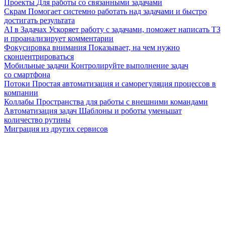
Проекты
Для работы со связанными задачами
Скрам
Помогает системно работать над задачами и быстро
достигать результата
AI в Задачах
Ускоряет работу с задачами, поможет написать ТЗ
и проанализирует комментарии
Фокусировка внимания
Показывает, на чем нужно
сконцентрироваться
Мобильные задачи
Контролируйте выполнение задач
со смартфона
Потоки
Простая автоматизация и саморегуляция процессов в
компании
Коллабы
Пространства для работы с внешними командами
Автоматизация задач
Шаблоны и роботы уменьшат
количество рутины
Миграция из других сервисов