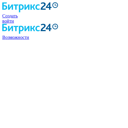
Создать
войти
Возможности