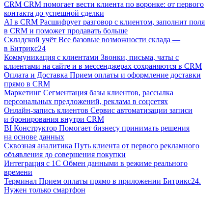
CRM
CRM помогает вести клиента по воронке: от первого
контакта до успешной сделки
AI в CRM
Расшифрует разговор с клиентом, заполнит поля
в CRM и поможет продавать больше
Складской учёт
Все базовые возможности склада —
в Битрикс24
Коммуникация с клиентами
Звонки, письма, чаты с
клиентами на сайте и в мессенджерах сохраняются в CRM
Оплата и Доставка
Прием оплаты и оформление доставки
прямо в CRM
Маркетинг
Сегментация базы клиентов, рассылка
персональных предложений, реклама в соцсетях
Онлайн-запись клиентов
Сервис автоматизации записи
и бронирования внутри CRM
BI Конструктор
Помогает бизнесу принимать решения
на основе данных
Сквозная аналитика
Путь клиента от первого рекламного
объявления до совершения покупки
Интеграция с 1С
Обмен данными в режиме реального
времени
Терминал
Прием оплаты прямо в приложении Битрикс24.
Нужен только смартфон