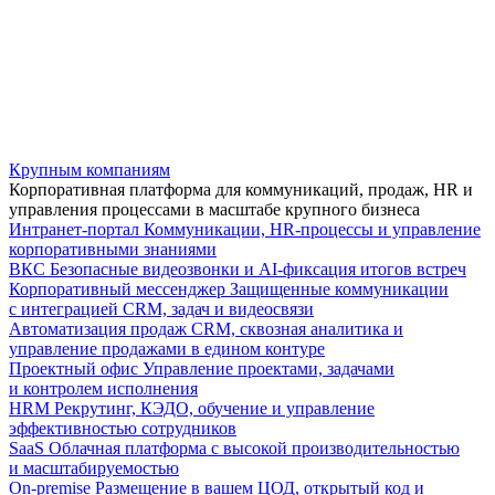
Крупным компаниям
Корпоративная платформа для коммуникаций, продаж, HR и
управления процессами в масштабе крупного бизнеса
Интранет-портал
Коммуникации, HR-процессы и управление
корпоративными знаниями
ВКС
Безопасные видеозвонки и AI-фиксация итогов встреч
Корпоративный мессенджер
Защищенные коммуникации
с интеграцией CRM, задач и видеосвязи
Автоматизация продаж
CRM, сквозная аналитика и
управление продажами в едином контуре
Проектный офис
Управление проектами, задачами
и контролем исполнения
HRM
Рекрутинг, КЭДО, обучение и управление
эффективностью сотрудников
SaaS
Облачная платформа с высокой производительностью
и масштабируемостью
On-premise
Размещение в вашем ЦОД, открытый код и