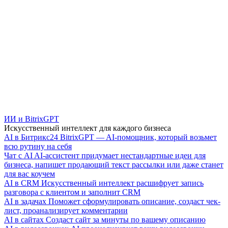
ИИ и BitrixGPT
Искусственный интеллект для каждого бизнеса
AI в Битрикс24
BitrixGPT — AI-помощник, который возьмет
всю рутину на себя
Чат с AI
AI-ассистент придумает нестандартные идеи для
бизнеса, напишет продающий текст рассылки или даже станет
для вас коучем
AI в CRM
Искусственный интеллект расшифрует запись
разговора с клиентом и заполнит CRM
AI в задачах
Поможет сформулировать описание, создаст чек-
лист, проанализирует комментарии
AI в сайтах
Создаст сайт за минуты по вашему описанию