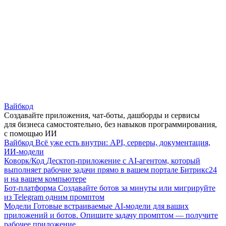
Вайбкод
Создавайте приложения, чат-боты, дашборды и сервисы
для бизнеса самостоятельно, без навыков программирования,
с помощью ИИ
Вайбкод
Всё уже есть внутри: API, серверы, документация,
ИИ-модели
Коворк/Код
Десктоп-приложение с AI-агентом, который
выполняет рабочие задачи прямо в вашем портале Битрикс24
и на вашем компьютере
Бот-платформа
Создавайте ботов за минуты или мигрируйте
из Telegram одним промптом
Модели
Готовые встраиваемые AI-модели для ваших
приложений и ботов. Опишите задачу промптом — получите
рабочее приложение