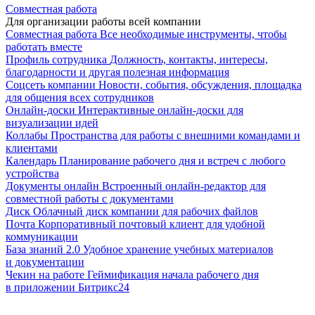
Совместная работа
Для организации работы всей компании
Совместная работа
Все необходимые инструменты, чтобы
работать вместе
Профиль сотрудника
Должность, контакты, интересы,
благодарности и другая полезная информация
Соцсеть компании
Новости, события, обсуждения, площадка
для общения всех сотрудников
Онлайн-доски
Интерактивные онлайн-доски для
визуализации идей
Коллабы
Пространства для работы с внешними командами и
клиентами
Календарь
Планирование рабочего дня и встреч с любого
устройства
Документы онлайн
Встроенный онлайн-редактор для
совместной работы с документами
Диск
Облачный диск компании для рабочих файлов
Почта
Корпоративный почтовый клиент для удобной
коммуникации
База знаний 2.0
Удобное хранение учебных материалов
и документации
Чекин на работе
Геймификация начала рабочего дня
в приложении Битрикс24