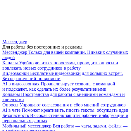
Мессенджер
Для работы без посторонних и рекламы
Мессенджер
Только для вашей компании. Никаких случайных
людей
Каналы
Удобно делиться новостями, проводить опросы и
вовлекать новых сотрудников в работу
Видеозвонки
Бесплатные видеозвонки для больших встреч.
Без ограничений по времени
AI в видеозвонках
Проанализирует созвоны с командой
и подскажет, как сделать их более результативными
Коллабы
Пространства для работы с внешними командами и
клиентами
Опросы
Упрощают согласования и сбор мнений сотрудников
AI в чате
Поможет креативить, писать тексты, обсуждать идеи
Безопасность
Высокая степень защиты рабочей информации и
персональных данных
Мобильный мессенджер
Вся работа — чаты, задачи, файлы —