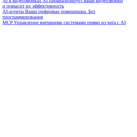
AI в видеозвонках
AI проанализирует ваши видеозвонки
и повысит их эффективность
AI-агенты
Ваши цифровые помощники. Без
программирования
MCP
Управление внешними системами прямо из чата с AI