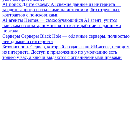
AI-поиск
Дайте своему AI свежие данные из интернета —
за один запрос, со ссылками на источники, без отдельных
контрактов с поисковиками
AI-агенты
Hermes — самообучающийся AI-агент: учится
навыкам из опыта, помнит контекст и работает с данными
портала
Серверы
Серверы Black Hole — облачные серверы, полностью
невидимые из интернета
Безопасность
Сервер, который создаст ваш ИИ-агент, невидим
из интернета. Доступ к приложению по умолчанию есть
только у вас, а ключи выдаются с ограниченными правами