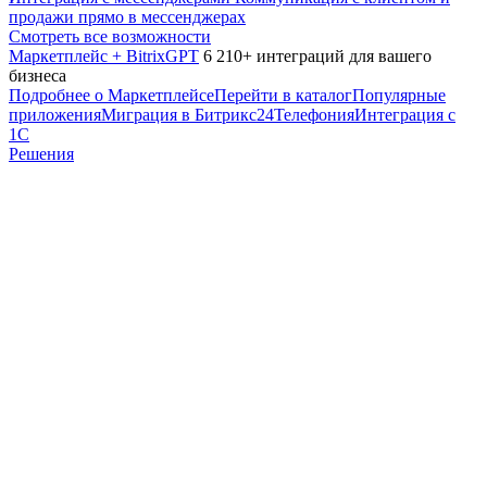
продажи прямо в мессенджерах
Смотреть все возможности
Маркетплейс + BitrixGPT
6 210+ интеграций для вашего
бизнеса
Подробнее о Маркетплейсе
Перейти в каталог
Популярные
приложения
Миграция в Битрикс24
Телефония
Интеграция с
1С
Решения