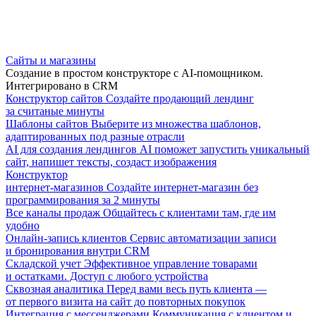
Сайты и магазины
Создание в простом конструкторе с AI-помощником.
Интегрировано в CRM
Конструктор сайтов
Создайте продающий лендинг
за считаные минуты
Шаблоны сайтов
Выберите из множества шаблонов,
адаптированных под разные отрасли
AI для создания лендингов
AI поможет запустить уникальный
сайт, напишет тексты, создаст изображения
Конструктор
интернет-магазинов
Создайте интернет-магазин без
программирования за 2 минуты
Все каналы продаж
Общайтесь с клиентами там, где им
удобно
Онлайн-запись клиентов
Сервис автоматизации записи
и бронирования внутри CRM
Складской учет
Эффективное управление товарами
и остатками. Доступ с любого устройства
Сквозная аналитика
Перед вами весь путь клиента —
от первого визита на сайт до повторных покупок
Интеграция с мессенджерами
Коммуникация с клиентом и