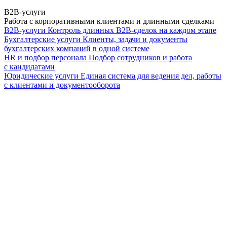
B2B-услуги
Работа с корпоративными клиентами и длинными сделками
B2B-услуги
Контроль длинных B2B-сделок на каждом этапе
Бухгалтерские услуги
Клиенты, задачи и документы
бухгалтерских компаний в одной системе
HR и подбор персонала
Подбор сотрудников и работа
с кандидатами
Юридические услуги
Единая система для ведения дел, работы
с клиентами и документооборота