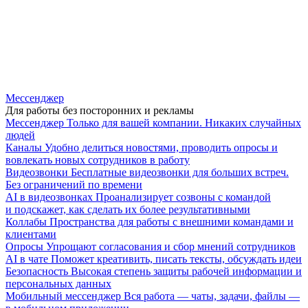
Мессенджер
Для работы без посторонних и рекламы
Мессенджер
Только для вашей компании. Никаких случайных
людей
Каналы
Удобно делиться новостями, проводить опросы и
вовлекать новых сотрудников в работу
Видеозвонки
Бесплатные видеозвонки для больших встреч.
Без ограничений по времени
AI в видеозвонках
Проанализирует созвоны с командой
и подскажет, как сделать их более результативными
Коллабы
Пространства для работы с внешними командами и
клиентами
Опросы
Упрощают согласования и сбор мнений сотрудников
AI в чате
Поможет креативить, писать тексты, обсуждать идеи
Безопасность
Высокая степень защиты рабочей информации и
персональных данных
Мобильный мессенджер
Вся работа — чаты, задачи, файлы —