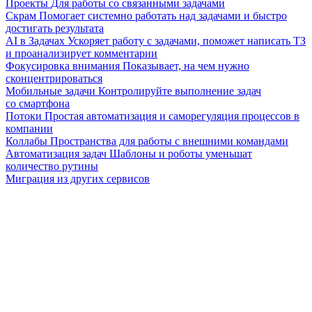
Проекты
Для работы со связанными задачами
Скрам
Помогает системно работать над задачами и быстро
достигать результата
AI в Задачах
Ускоряет работу с задачами, поможет написать ТЗ
и проанализирует комментарии
Фокусировка внимания
Показывает, на чем нужно
сконцентрироваться
Мобильные задачи
Контролируйте выполнение задач
со смартфона
Потоки
Простая автоматизация и саморегуляция процессов в
компании
Коллабы
Пространства для работы с внешними командами
Автоматизация задач
Шаблоны и роботы уменьшат
количество рутины
Миграция из других сервисов