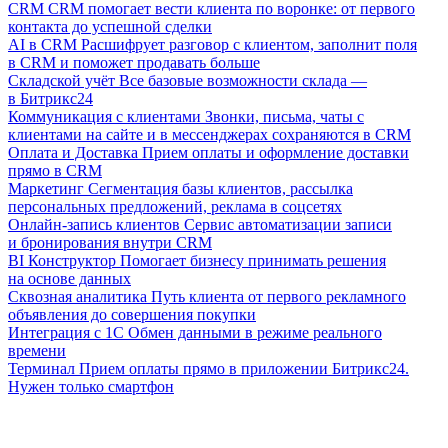
CRM
CRM помогает вести клиента по воронке: от первого
контакта до успешной сделки
AI в CRM
Расшифрует разговор с клиентом, заполнит поля
в CRM и поможет продавать больше
Складской учёт
Все базовые возможности склада —
в Битрикс24
Коммуникация с клиентами
Звонки, письма, чаты с
клиентами на сайте и в мессенджерах сохраняются в CRM
Оплата и Доставка
Прием оплаты и оформление доставки
прямо в CRM
Маркетинг
Сегментация базы клиентов, рассылка
персональных предложений, реклама в соцсетях
Онлайн-запись клиентов
Сервис автоматизации записи
и бронирования внутри CRM
BI Конструктор
Помогает бизнесу принимать решения
на основе данных
Сквозная аналитика
Путь клиента от первого рекламного
объявления до совершения покупки
Интеграция с 1С
Обмен данными в режиме реального
времени
Терминал
Прием оплаты прямо в приложении Битрикс24.
Нужен только смартфон