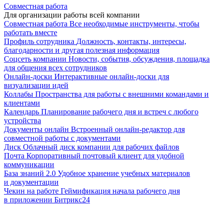
Совместная работа
Для организации работы всей компании
Совместная работа
Все необходимые инструменты, чтобы
работать вместе
Профиль сотрудника
Должность, контакты, интересы,
благодарности и другая полезная информация
Соцсеть компании
Новости, события, обсуждения, площадка
для общения всех сотрудников
Онлайн-доски
Интерактивные онлайн-доски для
визуализации идей
Коллабы
Пространства для работы с внешними командами и
клиентами
Календарь
Планирование рабочего дня и встреч с любого
устройства
Документы онлайн
Встроенный онлайн-редактор для
совместной работы с документами
Диск
Облачный диск компании для рабочих файлов
Почта
Корпоративный почтовый клиент для удобной
коммуникации
База знаний 2.0
Удобное хранение учебных материалов
и документации
Чекин на работе
Геймификация начала рабочего дня
в приложении Битрикс24