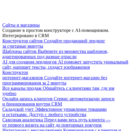
Сайты и магазины
Создание в простом конструкторе с AI-помощником.
Интегрировано в CRM
Конструктор сайтов
Создайте продающий лендинг
за считаные минуты
Шаблоны сайтов
Выберите из множества шаблонов,
адаптированных под разные отрасли
AI для создания лендингов
AI поможет запустить уникальный
сайт, напишет тексты, создаст изображения
Конструктор
интернет-магазинов
Создайте интернет-магазин без
программирования за 2 минуты
Все каналы продаж
Общайтесь с клиентами там, где им
удобно
Онлайн-запись клиентов
Сервис автоматизации записи
и бронирования внутри CRM
Складской учет
Эффективное управление товарами
и остатками. Доступ с любого устройства
Сквозная аналитика
Перед вами весь путь клиента —
от первого визита на сайт до повторных покупок
Интеграция с мессенджерами
Коммуникация с клиентом и