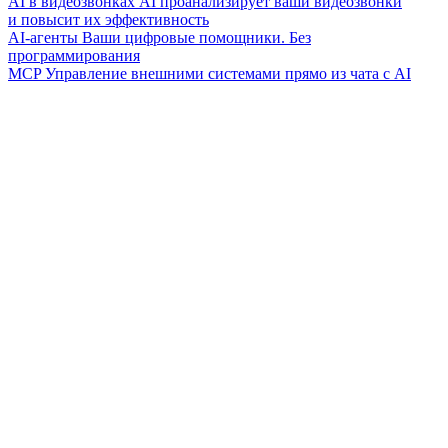
AI в видеозвонках
AI проанализирует ваши видеозвонки
и повысит их эффективность
AI-агенты
Ваши цифровые помощники. Без
программирования
MCP
Управление внешними системами прямо из чата с AI