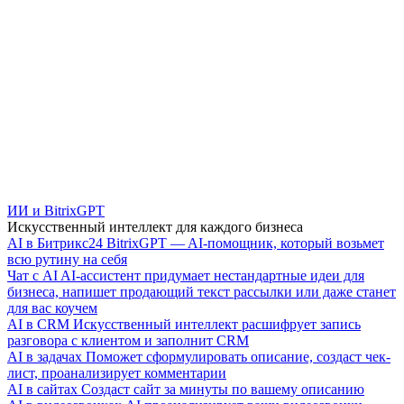
ИИ и BitrixGPT
Искусственный интеллект для каждого бизнеса
AI в Битрикс24
BitrixGPT — AI-помощник, который возьмет
всю рутину на себя
Чат с AI
AI-ассистент придумает нестандартные идеи для
бизнеса, напишет продающий текст рассылки или даже станет
для вас коучем
AI в CRM
Искусственный интеллект расшифрует запись
разговора с клиентом и заполнит CRM
AI в задачах
Поможет сформулировать описание, создаст чек-
лист, проанализирует комментарии
AI в сайтах
Создаст сайт за минуты по вашему описанию