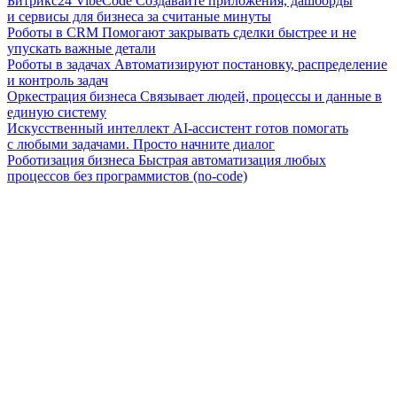
Битрикс24 VibeCode
Создавайте приложения, дашборды
и сервисы для бизнеса за считаные минуты
Роботы в CRM
Помогают закрывать сделки быстрее и не
упускать важные детали
Роботы в задачах
Автоматизируют постановку, распределение
и контроль задач
Оркестрация бизнеса
Связывает людей, процессы и данные в
единую систему
Искусственный интеллект
AI-ассистент готов помогать
с любыми задачами. Просто начните диалог
Роботизация бизнеса
Быстрая автоматизация любых
процессов без программистов (no-code)