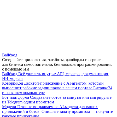
Вайбкод
Создавайте приложения, чат-боты, дашборды и сервисы
для бизнеса самостоятельно, без навыков программирования,
с помощью ИИ
Вайбкод
Всё уже есть внутри: API, серверы, документация,
ИИ-модели
Коворк/Код
Десктоп-приложение с AI-агентом, который
выполняет рабочие задачи прямо в вашем портале Битрикс24
и на вашем компьютере
Бот-платформа
Создавайте ботов за минуты или мигрируйте
из Telegram одним промптом
Модели
Готовые встраиваемые AI-модели для ваших
приложений и ботов. Опишите задачу промптом — получите
рабочее приложение