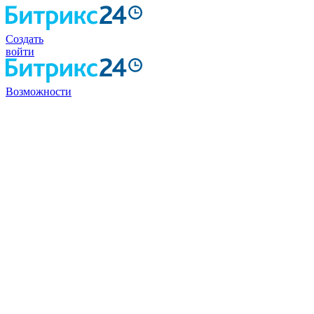
Создать
войти
Возможности