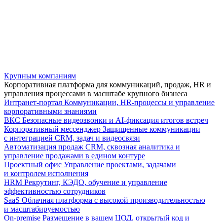
Крупным компаниям
Корпоративная платформа для коммуникаций, продаж, HR и
управления процессами в масштабе крупного бизнеса
Интранет-портал
Коммуникации, HR-процессы и управление
корпоративными знаниями
ВКС
Безопасные видеозвонки и AI-фиксация итогов встреч
Корпоративный мессенджер
Защищенные коммуникации
с интеграцией CRM, задач и видеосвязи
Автоматизация продаж
CRM, сквозная аналитика и
управление продажами в едином контуре
Проектный офис
Управление проектами, задачами
и контролем исполнения
HRM
Рекрутинг, КЭДО, обучение и управление
эффективностью сотрудников
SaaS
Облачная платформа с высокой производительностью
и масштабируемостью
On-premise
Размещение в вашем ЦОД, открытый код и