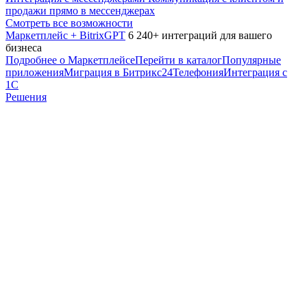
продажи прямо в мессенджерах
Смотреть все возможности
Маркетплейс + BitrixGPT
6 240+ интеграций для вашего
бизнеса
Подробнее о Маркетплейсе
Перейти в каталог
Популярные
приложения
Миграция в Битрикс24
Телефония
Интеграция с
1С
Решения