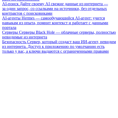
AI-поиск
Дайте своему AI свежие данные из интернета —
за один запрос, со ссылками на источники, без отдельных
контрактов с поисковиками
AI-агенты
Hermes — самообучающийся AI-агент: учится
навыкам из опыта, помнит контекст и работает с данными
портала
Серверы
Серверы Black Hole — облачные серверы, полностью
невидимые из интернета
Безопасность
Сервер, который создаст ваш ИИ-агент, невидим
из интернета. Доступ к приложению по умолчанию есть
только у вас, а ключи выдаются с ограниченными правами