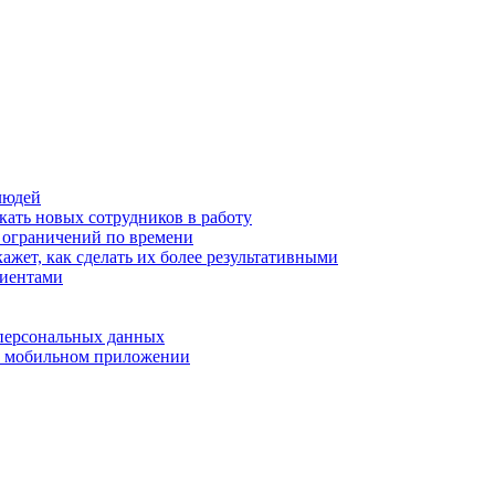
людей
кать новых сотрудников в работу
з ограничений по времени
ажет, как сделать их более результативными
лиентами
 персональных данных
 в мобильном приложении