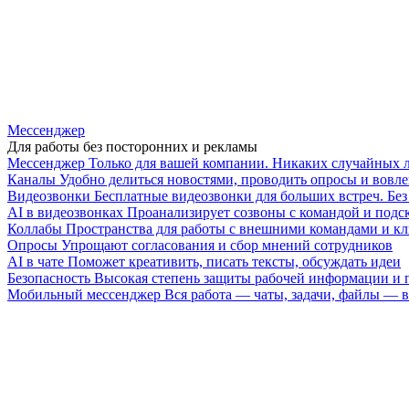
Мессенджер
Для работы без посторонних и рекламы
Мессенджер
Только для вашей компании. Никаких случайных 
Каналы
Удобно делиться новостями, проводить опросы и вовле
Видеозвонки
Бесплатные видеозвонки для больших встреч. Бе
AI в видеозвонках
Проанализирует созвоны с командой и подск
Коллабы
Пространства для работы с внешними командами и к
Опросы
Упрощают согласования и сбор мнений сотрудников
AI в чате
Поможет креативить, писать тексты, обсуждать идеи
Безопасность
Высокая степень защиты рабочей информации и
Мобильный мессенджер
Вся работа — чаты, задачи, файлы —