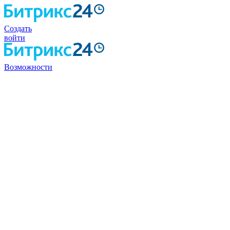
Создать
войти
Возможности