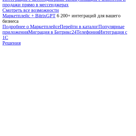
продажи прямо в мессенджерах
Смотреть все возможности
Маркетплейс + BitrixGPT
6 200+ интеграций для вашего
бизнеса
Подробнее о Маркетплейсе
Перейти в каталог
Популярные
приложения
Миграция в Битрикс24
Телефония
Интеграция с
1С
Решения