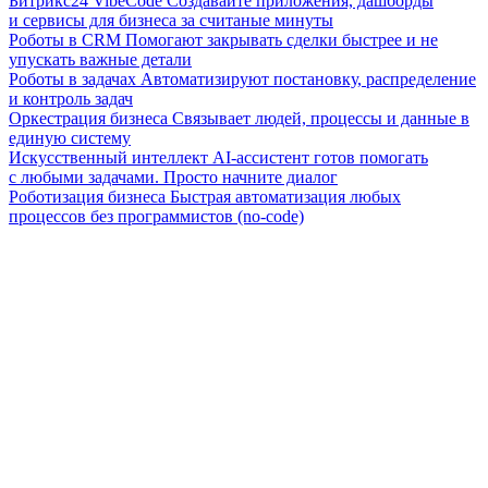
Битрикс24 VibeCode
Создавайте приложения, дашборды
и сервисы для бизнеса за считаные минуты
Роботы в CRM
Помогают закрывать сделки быстрее и не
упускать важные детали
Роботы в задачах
Автоматизируют постановку, распределение
и контроль задач
Оркестрация бизнеса
Связывает людей, процессы и данные в
единую систему
Искусственный интеллект
AI-ассистент готов помогать
с любыми задачами. Просто начните диалог
Роботизация бизнеса
Быстрая автоматизация любых
процессов без программистов (no-code)