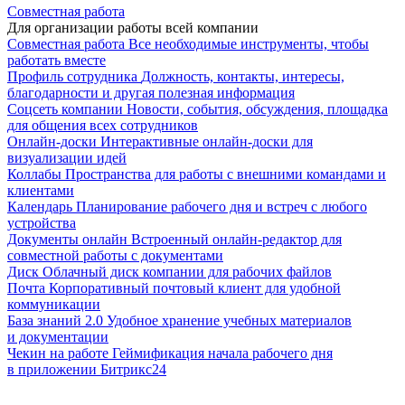
Совместная работа
Для организации работы всей компании
Совместная работа
Все необходимые инструменты, чтобы
работать вместе
Профиль сотрудника
Должность, контакты, интересы,
благодарности и другая полезная информация
Соцсеть компании
Новости, события, обсуждения, площадка
для общения всех сотрудников
Онлайн-доски
Интерактивные онлайн-доски для
визуализации идей
Коллабы
Пространства для работы с внешними командами и
клиентами
Календарь
Планирование рабочего дня и встреч с любого
устройства
Документы онлайн
Встроенный онлайн-редактор для
совместной работы с документами
Диск
Облачный диск компании для рабочих файлов
Почта
Корпоративный почтовый клиент для удобной
коммуникации
База знаний 2.0
Удобное хранение учебных материалов
и документации
Чекин на работе
Геймификация начала рабочего дня
в приложении Битрикс24