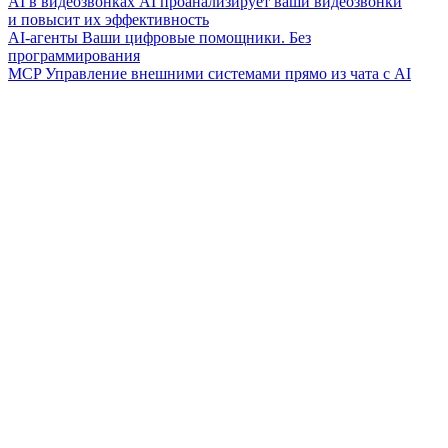
AI в видеозвонках
AI проанализирует ваши видеозвонки
и повысит их эффективность
AI-агенты
Ваши цифровые помощники. Без
программирования
MCP
Управление внешними системами прямо из чата с AI