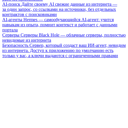
AI-поиск
Дайте своему AI свежие данные из интернета —
за один запрос, со ссылками на источники, без отдельных
контрактов с поисковиками
AI-агенты
Hermes — самообучающийся AI-агент: учится
навыкам из опыта, помнит контекст и работает с данными
портала
Серверы
Серверы Black Hole — облачные серверы, полностью
невидимые из интернета
Безопасность
Сервер, который создаст ваш ИИ-агент, невидим
из интернета. Доступ к приложению по умолчанию есть
только у вас, а ключи выдаются с ограниченными правами