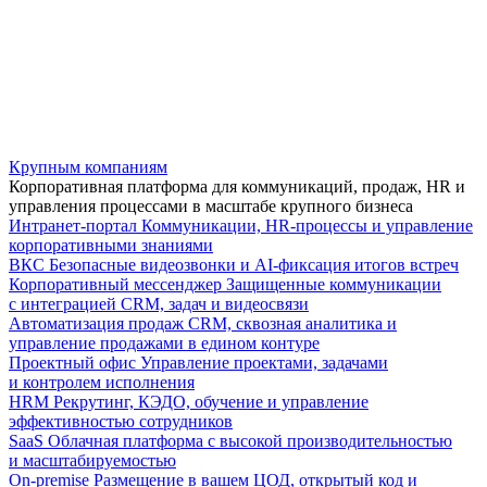
Крупным компаниям
Корпоративная платформа для коммуникаций, продаж, HR и
управления процессами в масштабе крупного бизнеса
Интранет-портал
Коммуникации, HR-процессы и управление
корпоративными знаниями
ВКС
Безопасные видеозвонки и AI-фиксация итогов встреч
Корпоративный мессенджер
Защищенные коммуникации
с интеграцией CRM, задач и видеосвязи
Автоматизация продаж
CRM, сквозная аналитика и
управление продажами в едином контуре
Проектный офис
Управление проектами, задачами
и контролем исполнения
HRM
Рекрутинг, КЭДО, обучение и управление
эффективностью сотрудников
SaaS
Облачная платформа с высокой производительностью
и масштабируемостью
On-premise
Размещение в вашем ЦОД, открытый код и