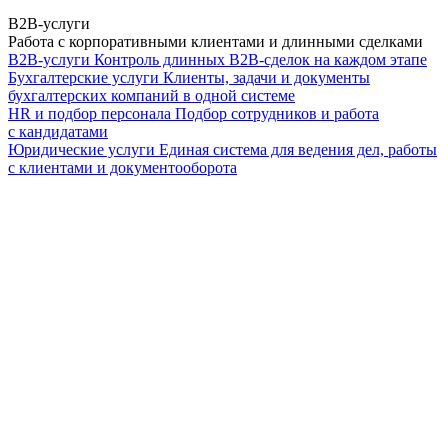
B2B-услуги
Работа с корпоративными клиентами и длинными сделками
B2B-услуги
Контроль длинных B2B-сделок на каждом этапе
Бухгалтерские услуги
Клиенты, задачи и документы
бухгалтерских компаний в одной системе
HR и подбор персонала
Подбор сотрудников и работа
с кандидатами
Юридические услуги
Единая система для ведения дел, работы
с клиентами и документооборота