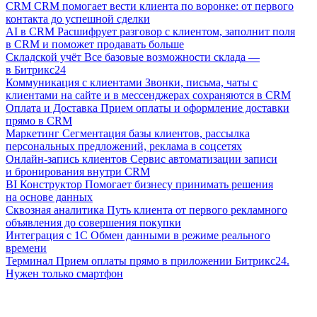
CRM
CRM помогает вести клиента по воронке: от первого
контакта до успешной сделки
AI в CRM
Расшифрует разговор с клиентом, заполнит поля
в CRM и поможет продавать больше
Складской учёт
Все базовые возможности склада —
в Битрикс24
Коммуникация с клиентами
Звонки, письма, чаты с
клиентами на сайте и в мессенджерах сохраняются в CRM
Оплата и Доставка
Прием оплаты и оформление доставки
прямо в CRM
Маркетинг
Сегментация базы клиентов, рассылка
персональных предложений, реклама в соцсетях
Онлайн-запись клиентов
Сервис автоматизации записи
и бронирования внутри CRM
BI Конструктор
Помогает бизнесу принимать решения
на основе данных
Сквозная аналитика
Путь клиента от первого рекламного
объявления до совершения покупки
Интеграция с 1С
Обмен данными в режиме реального
времени
Терминал
Прием оплаты прямо в приложении Битрикс24.
Нужен только смартфон