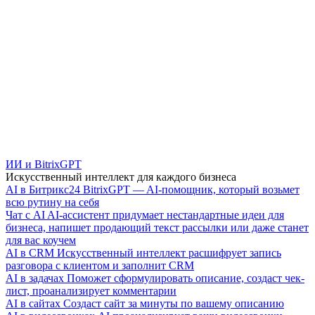
ИИ и BitrixGPT
Искусственный интеллект для каждого бизнеса
AI в Битрикс24
BitrixGPT — AI-помощник, который возьмет
всю рутину на себя
Чат с AI
AI-ассистент придумает нестандартные идеи для
бизнеса, напишет продающий текст рассылки или даже станет
для вас коучем
AI в CRM
Искусственный интеллект расшифрует запись
разговора с клиентом и заполнит CRM
AI в задачах
Поможет сформулировать описание, создаст чек-
лист, проанализирует комментарии
AI в сайтах
Создаст сайт за минуты по вашему описанию