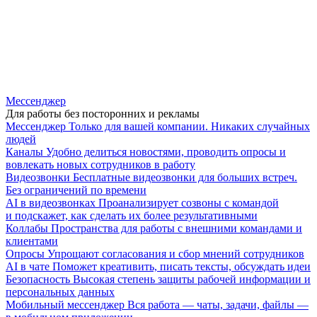
Мессенджер
Для работы без посторонних и рекламы
Мессенджер
Только для вашей компании. Никаких случайных
людей
Каналы
Удобно делиться новостями, проводить опросы и
вовлекать новых сотрудников в работу
Видеозвонки
Бесплатные видеозвонки для больших встреч.
Без ограничений по времени
AI в видеозвонках
Проанализирует созвоны с командой
и подскажет, как сделать их более результативными
Коллабы
Пространства для работы с внешними командами и
клиентами
Опросы
Упрощают согласования и сбор мнений сотрудников
AI в чате
Поможет креативить, писать тексты, обсуждать идеи
Безопасность
Высокая степень защиты рабочей информации и
персональных данных
Мобильный мессенджер
Вся работа — чаты, задачи, файлы —