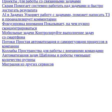
Проекты
Для работы со связанными задачами
Скрам
Помогает системно работать над задачами и быстро
достигать результата
AI в Задачах
Ускоряет работу с задачами, поможет написать ТЗ
и проанализирует комментарии
Фокусировка внимания
Показывает, на чем нужно
сконцентрироваться
Мобильные задачи
Контролируйте выполнение задач
со смартфона
Потоки
Простая автоматизация и саморегуляция процессов в
компании
Коллабы
Пространства для работы с внешними командами
Автоматизация задач
Шаблоны и роботы уменьшат
количество рутины
Миграция из других сервисов