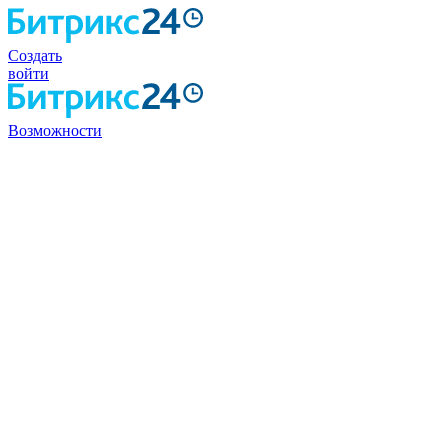
Создать
войти
Возможности