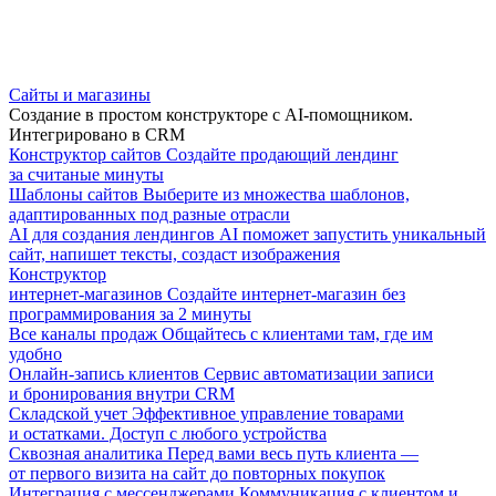
Сайты и магазины
Создание в простом конструкторе с AI-помощником.
Интегрировано в CRM
Конструктор сайтов
Создайте продающий лендинг
за считаные минуты
Шаблоны сайтов
Выберите из множества шаблонов,
адаптированных под разные отрасли
AI для создания лендингов
AI поможет запустить уникальный
сайт, напишет тексты, создаст изображения
Конструктор
интернет-магазинов
Создайте интернет-магазин без
программирования за 2 минуты
Все каналы продаж
Общайтесь с клиентами там, где им
удобно
Онлайн-запись клиентов
Сервис автоматизации записи
и бронирования внутри CRM
Складской учет
Эффективное управление товарами
и остатками. Доступ с любого устройства
Сквозная аналитика
Перед вами весь путь клиента —
от первого визита на сайт до повторных покупок
Интеграция с мессенджерами
Коммуникация с клиентом и