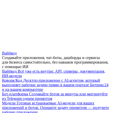
Вайбкод
Создавайте приложения, чат-боты, дашборды и сервисы
для бизнеса самостоятельно, без навыков программирования,
с помощью ИИ
Вайбкод
Всё уже есть внутри: API, серверы, документация,
ИИ-модели
Коворк/Код
Десктоп-приложение с AI-агентом, который
выполняет рабочие задачи прямо в вашем портале Битрикс24
и на вашем компьютере
Бот-платформа
Создавайте ботов за минуты или мигрируйте
из Telegram одним промптом
Модели
Готовые встраиваемые AI-модели для ваших
приложений и ботов. Опишите задачу промптом — получите
рабочее приложение