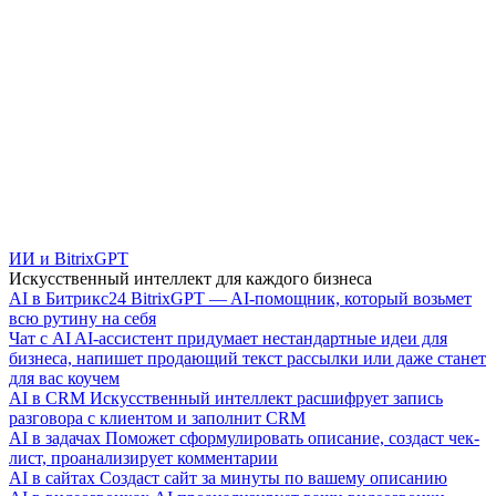
ИИ и BitrixGPT
Искусственный интеллект для каждого бизнеса
AI в Битрикс24
BitrixGPT — AI-помощник, который возьмет
всю рутину на себя
Чат с AI
AI-ассистент придумает нестандартные идеи для
бизнеса, напишет продающий текст рассылки или даже станет
для вас коучем
AI в CRM
Искусственный интеллект расшифрует запись
разговора с клиентом и заполнит CRM
AI в задачах
Поможет сформулировать описание, создаст чек-
лист, проанализирует комментарии
AI в сайтах
Создаст сайт за минуты по вашему описанию