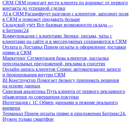
CRM
CRM помогает вести клиента по воронке: от первого
контакта до успешной сделки
AI в CRM
Расшифрует разговор с клиентом, заполнит поля
в CRM и поможет продавать больше
Складской учёт
Все базовые возможности склада —
в Битрикс24
Коммуникация с клиентами
Звонки, письма, чаты с
клиентами на сайте и в мессенджерах сохраняются в CRM
Оплата и Доставка
Прием оплаты и оформление доставки
прямо в CRM
Маркетинг
Сегментация базы клиентов, рассылка
персональных предложений, реклама в соцсетях
Онлайн-запись клиентов
Сервис автоматизации записи
и бронирования внутри CRM
BI Конструктор
Помогает бизнесу принимать решения
на основе данных
Сквозная аналитика
Путь клиента от первого рекламного
объявления до совершения покупки
Интеграция с 1С
Обмен данными в режиме реального
времени
Терминал
Прием оплаты прямо в приложении Битрикс24.
Нужен только смартфон