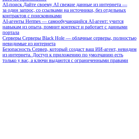
AI-поиск
Дайте своему AI свежие данные из интернета —
за один запрос, со ссылками на источники, без отдельных
контрактов с поисковиками
AI-агенты
Hermes — самообучающийся AI-агент: учится
навыкам из опыта, помнит контекст и работает с данными
портала
Серверы
Серверы Black Hole — облачные серверы, полностью
невидимые из интернета
Безопасность
Сервер, который создаст ваш ИИ-агент, невидим
из интернета. Доступ к приложению по умолчанию есть
только у вас, а ключи выдаются с ограниченными правами