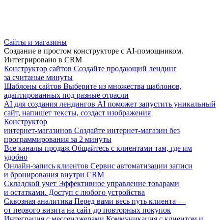
Сайты и магазины
Создание в простом конструкторе с AI-помощником.
Интегрировано в CRM
Конструктор сайтов
Создайте продающий лендинг
за считаные минуты
Шаблоны сайтов
Выберите из множества шаблонов,
адаптированных под разные отрасли
AI для создания лендингов
AI поможет запустить уникальный
сайт, напишет тексты, создаст изображения
Конструктор
интернет-магазинов
Создайте интернет-магазин без
программирования за 2 минуты
Все каналы продаж
Общайтесь с клиентами там, где им
удобно
Онлайн-запись клиентов
Сервис автоматизации записи
и бронирования внутри CRM
Складской учет
Эффективное управление товарами
и остатками. Доступ с любого устройства
Сквозная аналитика
Перед вами весь путь клиента —
от первого визита на сайт до повторных покупок
Интеграция с мессенджерами
Коммуникация с клиентом и