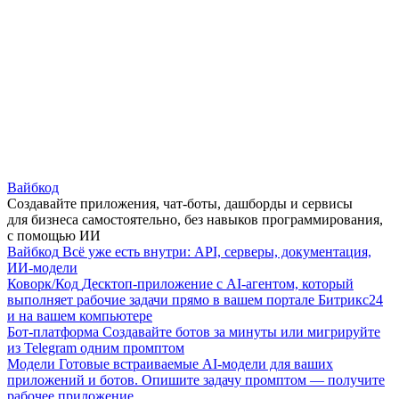
Вайбкод
Создавайте приложения, чат-боты, дашборды и сервисы
для бизнеса самостоятельно, без навыков программирования,
с помощью ИИ
Вайбкод
Всё уже есть внутри: API, серверы, документация,
ИИ-модели
Коворк/Код
Десктоп-приложение с AI-агентом, который
выполняет рабочие задачи прямо в вашем портале Битрикс24
и на вашем компьютере
Бот-платформа
Создавайте ботов за минуты или мигрируйте
из Telegram одним промптом
Модели
Готовые встраиваемые AI-модели для ваших
приложений и ботов. Опишите задачу промптом — получите
рабочее приложение