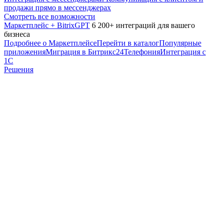
продажи прямо в мессенджерах
Смотреть все возможности
Маркетплейс + BitrixGPT
6 200+ интеграций для вашего
бизнеса
Подробнее о Маркетплейсе
Перейти в каталог
Популярные
приложения
Миграция в Битрикс24
Телефония
Интеграция с
1С
Решения