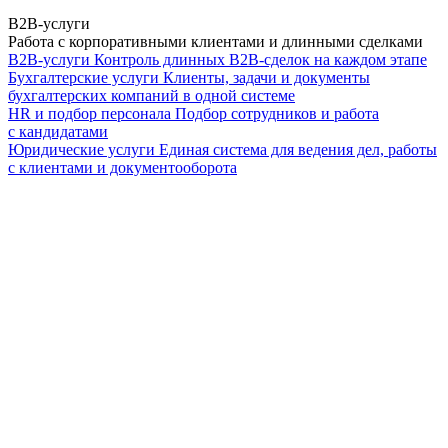
B2B-услуги
Работа с корпоративными клиентами и длинными сделками
B2B-услуги
Контроль длинных B2B-сделок на каждом этапе
Бухгалтерские услуги
Клиенты, задачи и документы
бухгалтерских компаний в одной системе
HR и подбор персонала
Подбор сотрудников и работа
с кандидатами
Юридические услуги
Единая система для ведения дел, работы
с клиентами и документооборота