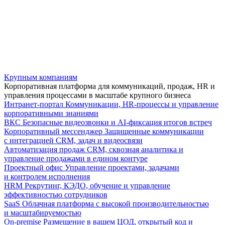
Крупным компаниям
Корпоративная платформа для коммуникаций, продаж, HR и
управления процессами в масштабе крупного бизнеса
Интранет-портал
Коммуникации, HR-процессы и управление
корпоративными знаниями
ВКС
Безопасные видеозвонки и AI-фиксация итогов встреч
Корпоративный мессенджер
Защищенные коммуникации
с интеграцией CRM, задач и видеосвязи
Автоматизация продаж
CRM, сквозная аналитика и
управление продажами в едином контуре
Проектный офис
Управление проектами, задачами
и контролем исполнения
HRM
Рекрутинг, КЭДО, обучение и управление
эффективностью сотрудников
SaaS
Облачная платформа с высокой производительностью
и масштабируемостью
On-premise
Размещение в вашем ЦОД, открытый код и