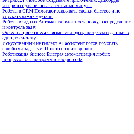
Битрикс24 VibeCode
Создавайте приложения, дашборды
и сервисы для бизнеса за считаные минуты
Роботы в CRM
Помогают закрывать сделки быстрее и не
упускать важные детали
Роботы в задачах
Автоматизируют постановку, распределение
и контроль задач
Оркестрация бизнеса
Связывает людей, процессы и данные в
единую систему
Искусственный интеллект
AI-ассистент готов помогать
с любыми задачами. Просто начните диалог
Роботизация бизнеса
Быстрая автоматизация любых
процессов без программистов (no-code)