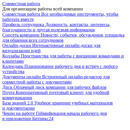
Совместная работа
Для организации работы всей компании
Совместная работа
Все необходимые инструменты, чтобы
работать вместе
Профиль сотрудника
Должность, контакты, интересы,
благодарности и другая полезная информация
Соцсеть компании
Новости, события, обсуждения, площадка
для общения всех сотрудников
Онлайн-доски
Интерактивные онлайн-доски для
визуализации идей
Коллабы
Пространства для работы с внешними командами и
клиентами
Календарь
Планирование рабочего дня и встреч с любого
устройства
Документы онлайн
Встроенный онлайн-редактор для
совместной работы с документами
Диск
Облачный диск компании для рабочих файлов
Почта
Корпоративный почтовый клиент для удобной
коммуникации
База знаний 2.0
Удобное хранение учебных материалов
и документации
Чекин на работе
Геймификация начала рабочего дня
в приложении Битрикс24