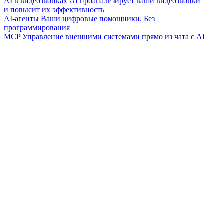
AI в видеозвонках
AI проанализирует ваши видеозвонки
и повысит их эффективность
AI-агенты
Ваши цифровые помощники. Без
программирования
MCP
Управление внешними системами прямо из чата с AI