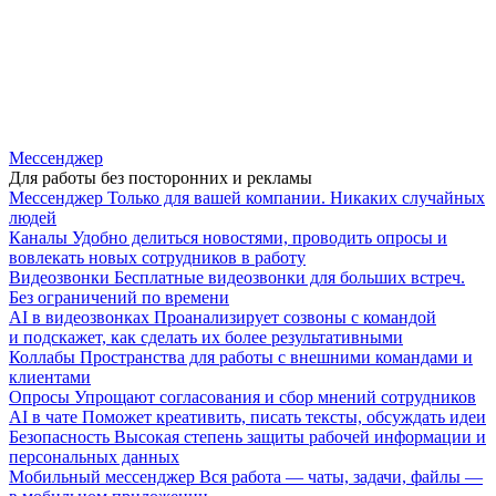
Мессенджер
Для работы без посторонних и рекламы
Мессенджер
Только для вашей компании. Никаких случайных
людей
Каналы
Удобно делиться новостями, проводить опросы и
вовлекать новых сотрудников в работу
Видеозвонки
Бесплатные видеозвонки для больших встреч.
Без ограничений по времени
AI в видеозвонках
Проанализирует созвоны с командой
и подскажет, как сделать их более результативными
Коллабы
Пространства для работы с внешними командами и
клиентами
Опросы
Упрощают согласования и сбор мнений сотрудников
AI в чате
Поможет креативить, писать тексты, обсуждать идеи
Безопасность
Высокая степень защиты рабочей информации и
персональных данных
Мобильный мессенджер
Вся работа — чаты, задачи, файлы —