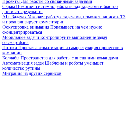
Проекты
Для работы со связанными задачами
Скрам
Помогает системно работать над задачами и быстро
достигать результата
AI в Задачах
Ускоряет работу с задачами, поможет написать ТЗ
и проанализирует комментарии
Фокусировка внимания
Показывает, на чем нужно
сконцентрироваться
Мобильные задачи
Контролируйте выполнение задач
со смартфона
Потоки
Простая автоматизация и саморегуляция процессов в
компании
Коллабы
Пространства для работы с внешними командами
Автоматизация задач
Шаблоны и роботы уменьшат
количество рутины
Миграция из других сервисов