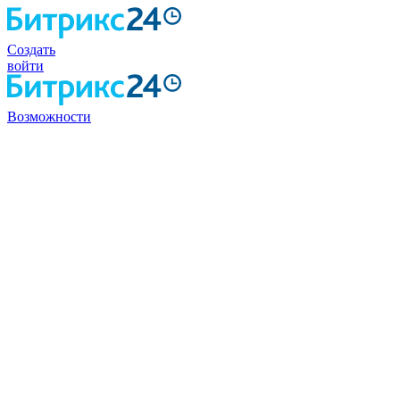
Создать
войти
Возможности