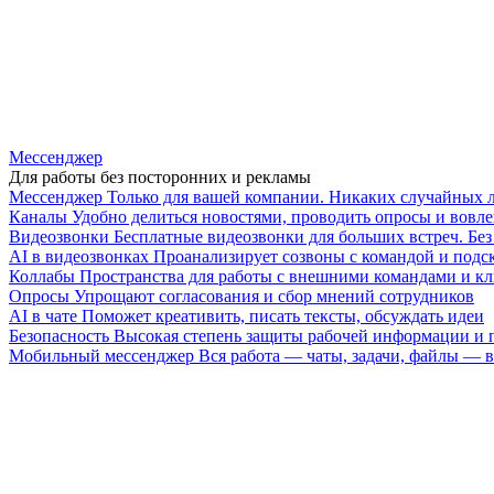
Мессенджер
Для работы без посторонних и рекламы
Мессенджер
Только для вашей компании. Никаких случайных 
Каналы
Удобно делиться новостями, проводить опросы и вовле
Видеозвонки
Бесплатные видеозвонки для больших встреч. Бе
AI в видеозвонках
Проанализирует созвоны с командой и подск
Коллабы
Пространства для работы с внешними командами и к
Опросы
Упрощают согласования и сбор мнений сотрудников
AI в чате
Поможет креативить, писать тексты, обсуждать идеи
Безопасность
Высокая степень защиты рабочей информации и
Мобильный мессенджер
Вся работа — чаты, задачи, файлы —