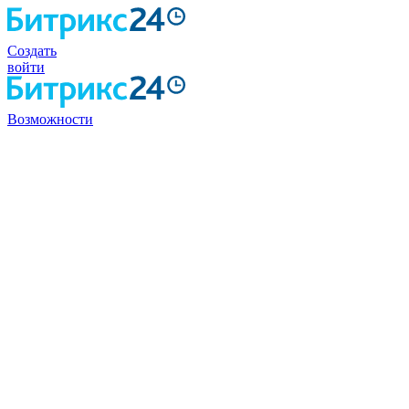
Создать
войти
Возможности