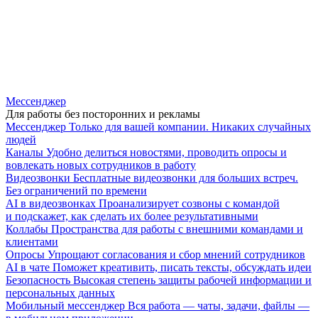
Мессенджер
Для работы без посторонних и рекламы
Мессенджер
Только для вашей компании. Никаких случайных
людей
Каналы
Удобно делиться новостями, проводить опросы и
вовлекать новых сотрудников в работу
Видеозвонки
Бесплатные видеозвонки для больших встреч.
Без ограничений по времени
AI в видеозвонках
Проанализирует созвоны с командой
и подскажет, как сделать их более результативными
Коллабы
Пространства для работы с внешними командами и
клиентами
Опросы
Упрощают согласования и сбор мнений сотрудников
AI в чате
Поможет креативить, писать тексты, обсуждать идеи
Безопасность
Высокая степень защиты рабочей информации и
персональных данных
Мобильный мессенджер
Вся работа — чаты, задачи, файлы —