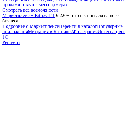
продажи прямо в мессенджерах
Смотреть все возможности
Маркетплейс + BitrixGPT
6 220+ интеграций для вашего
бизнеса
Подробнее о Маркетплейсе
Перейти в каталог
Популярные
приложения
Миграция в Битрикс24
Телефония
Интеграция с
1С
Решения