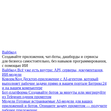
Вайбкод
Создавайте приложения, чат-боты, дашборды и сервисы
для бизнеса самостоятельно, без навыков программирования,
с помощью ИИ
Вайбкод
Всё уже есть внутри: API, серверы, документация,
ИИ-модели
Коворк/Код
Десктоп-приложение с AI-агентом, который
выполняет рабочие задачи прямо в вашем портале Битрикс24
и на вашем компьютере
Бот-платформа
Создавайте ботов за минуты или мигрируйте
из Telegram одним промптом
Модели
Готовые встраиваемые AI-модели для ваших
приложений и ботов. Опишите задачу промптом — получите
рабочее приложение