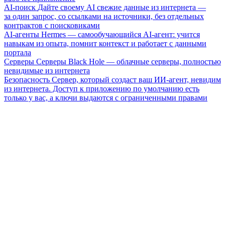
AI-поиск
Дайте своему AI свежие данные из интернета —
за один запрос, со ссылками на источники, без отдельных
контрактов с поисковиками
AI-агенты
Hermes — самообучающийся AI-агент: учится
навыкам из опыта, помнит контекст и работает с данными
портала
Серверы
Серверы Black Hole — облачные серверы, полностью
невидимые из интернета
Безопасность
Сервер, который создаст ваш ИИ-агент, невидим
из интернета. Доступ к приложению по умолчанию есть
только у вас, а ключи выдаются с ограниченными правами