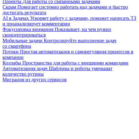
Проекты
Для работы со связанными задачами
Скрам
Помогает системно работать над задачами и быстро
достигать результата
AI в Задачах
Ускоряет работу с задачами, поможет написать ТЗ
и проанализирует комментарии
Фокусировка внимания
Показывает, на чем нужно
сконцентрироваться
Мобильные задачи
Контролируйте выполнение задач
со смартфона
Потоки
Простая автоматизация и саморегуляция процессов в
компании
Коллабы
Пространства для работы с внешними командами
Автоматизация задач
Шаблоны и роботы уменьшат
количество рутины
Миграция из других сервисов