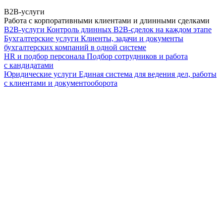
B2B-услуги
Работа с корпоративными клиентами и длинными сделками
B2B-услуги
Контроль длинных B2B-сделок на каждом этапе
Бухгалтерские услуги
Клиенты, задачи и документы
бухгалтерских компаний в одной системе
HR и подбор персонала
Подбор сотрудников и работа
с кандидатами
Юридические услуги
Единая система для ведения дел, работы
с клиентами и документооборота