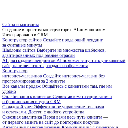
Сайты и магазины
Создание в простом конструкторе с AI-помощником.
Интегрировано в CRM
Конструктор сайтов
Создайте продающий лендинг
за считаные минуты
Шаблоны сайтов
Выберите из множества шаблонов,
адаптированных под разные отрасли
AI для создания лендингов
AI поможет запустить уникальный
сайт, напишет тексты, создаст изображения
Конструктор
интернет-магазинов
Создайте интернет-магазин без
программирования за 2 минуты
Все каналы продаж
Общайтесь с клиентами там, где им
удобно
Онлайн-запись клиентов
Сервис автоматизации записи
и бронирования внутри CRM
Складской учет
Эффективное управление товарами
и остатками. Доступ с любого устройства
Сквозная аналитика
Перед вами весь путь клиента —
от первого визита на сайт до повторных покупок
Интеграция с мессенджерами
Коммуникация с клиентом и