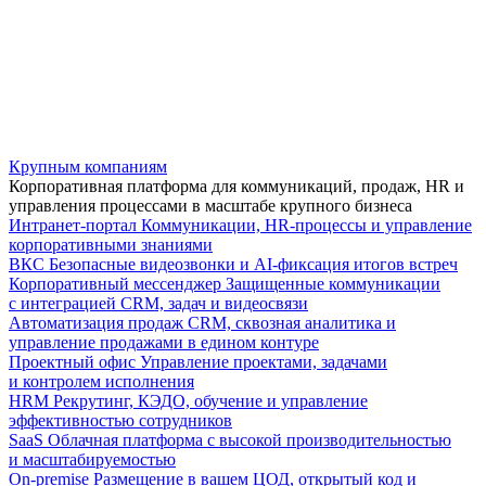
Крупным компаниям
Корпоративная платформа для коммуникаций, продаж, HR и
управления процессами в масштабе крупного бизнеса
Интранет-портал
Коммуникации, HR-процессы и управление
корпоративными знаниями
ВКС
Безопасные видеозвонки и AI-фиксация итогов встреч
Корпоративный мессенджер
Защищенные коммуникации
с интеграцией CRM, задач и видеосвязи
Автоматизация продаж
CRM, сквозная аналитика и
управление продажами в едином контуре
Проектный офис
Управление проектами, задачами
и контролем исполнения
HRM
Рекрутинг, КЭДО, обучение и управление
эффективностью сотрудников
SaaS
Облачная платформа с высокой производительностью
и масштабируемостью
On-premise
Размещение в вашем ЦОД, открытый код и