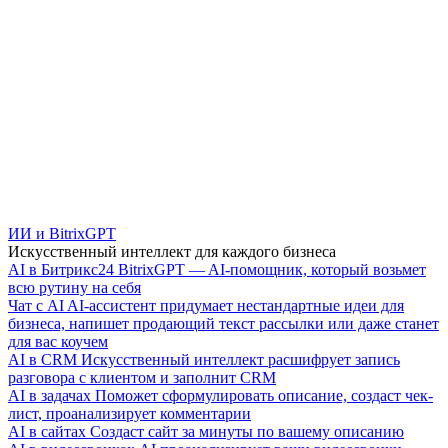
ИИ и BitrixGPT
Искусственный интеллект для каждого бизнеса
AI в Битрикс24
BitrixGPT — AI-помощник, который возьмет
всю рутину на себя
Чат с AI
AI-ассистент придумает нестандартные идеи для
бизнеса, напишет продающий текст рассылки или даже станет
для вас коучем
AI в CRM
Искусственный интеллект расшифрует запись
разговора с клиентом и заполнит CRM
AI в задачах
Поможет сформулировать описание, создаст чек-
лист, проанализирует комментарии
AI в сайтах
Создаст сайт за минуты по вашему описанию