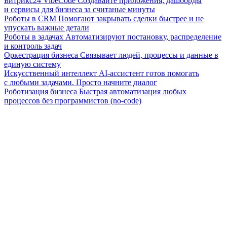
Битрикс24 VibeCode
Создавайте приложения, дашборды
и сервисы для бизнеса за считаные минуты
Роботы в CRM
Помогают закрывать сделки быстрее и не
упускать важные детали
Роботы в задачах
Автоматизируют постановку, распределение
и контроль задач
Оркестрация бизнеса
Связывает людей, процессы и данные в
единую систему
Искусственный интеллект
AI-ассистент готов помогать
с любыми задачами. Просто начните диалог
Роботизация бизнеса
Быстрая автоматизация любых
процессов без программистов (no-code)