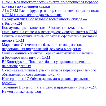
CRM
CRM помогает вести клиента по воронке: от первого
контакта до успешной сделки
AI в CRM
Расшифрует разговор с клиентом, заполнит поля
в CRM и поможет продавать больше
Складской учёт
Все базовые возможности склада —
в Битрикс24
Коммуникация с клиентами
Звонки, письма, чаты с
клиентами на сайте и в мессенджерах сохраняются в CRM
Оплата и Доставка
Прием оплаты и оформление доставки
прямо в CRM
Маркетинг
Сегментация базы клиентов, рассылка
персональных предложений, реклама в соцсетях
Онлайн-запись клиентов
Сервис автоматизации записи
и бронирования внутри CRM
BI Конструктор
Помогает бизнесу принимать решения
на основе данных
Сквозная аналитика
Путь клиента от первого рекламного
объявления до совершения покупки
Интеграция с 1С
Обмен данными в режиме реального
времени
Терминал
Прием оплаты прямо в приложении Битрикс24.
Нужен только смартфон