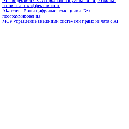
AI в видеозвонках
AI проанализирует ваши видеозвонки
и повысит их эффективность
AI-агенты
Ваши цифровые помощники. Без
программирования
MCP
Управление внешними системами прямо из чата с AI