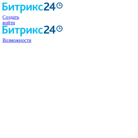
Создать
войти
Возможности