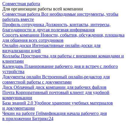
Совместная работа
Для организации работы всей компании
Совместная работа
Все необходимые инструменты, чтобы
работать вместе
Профиль сотрудника
Должность, контакты, интересы,
благодарности и другая полезная информация
Соцсеть компании
Новости, события, обсуждения, площадка
для общения всех сотрудников
Онлайн-доски
Интерактивные онлайн-доски для
визуализации идей
Коллабы
Пространства для работы с внешними командами и
клиентами
Календарь
Планирование рабочего дня и встреч с любого
устройства
Документы онлайн
Встроенный онлайн-редактор для
совместной работы с документами
Диск
Облачный диск компании для рабочих файлов
Почта
Корпоративный почтовый клиент для удобной
коммуникации
База знаний 2.0
Удобное хранение учебных материалов
и документации
Чекин на работе
Геймификация начала рабочего дня
в приложении Битрикс24