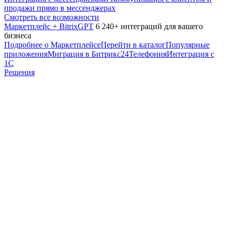
продажи прямо в мессенджерах
Смотреть все возможности
Маркетплейс + BitrixGPT
6 240+ интеграций для вашего
бизнеса
Подробнее о Маркетплейсе
Перейти в каталог
Популярные
приложения
Миграция в Битрикс24
Телефония
Интеграция с
1С
Решения