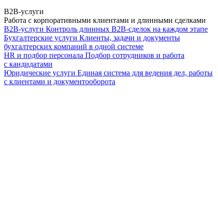
B2B-услуги
Работа с корпоративными клиентами и длинными сделками
B2B-услуги
Контроль длинных B2B-сделок на каждом этапе
Бухгалтерские услуги
Клиенты, задачи и документы
бухгалтерских компаний в одной системе
HR и подбор персонала
Подбор сотрудников и работа
с кандидатами
Юридические услуги
Единая система для ведения дел, работы
с клиентами и документооборота