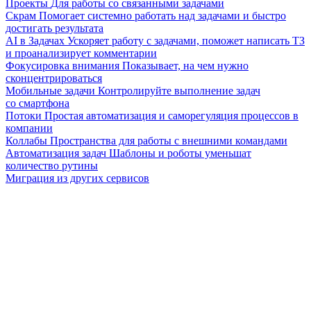
Проекты
Для работы со связанными задачами
Скрам
Помогает системно работать над задачами и быстро
достигать результата
AI в Задачах
Ускоряет работу с задачами, поможет написать ТЗ
и проанализирует комментарии
Фокусировка внимания
Показывает, на чем нужно
сконцентрироваться
Мобильные задачи
Контролируйте выполнение задач
со смартфона
Потоки
Простая автоматизация и саморегуляция процессов в
компании
Коллабы
Пространства для работы с внешними командами
Автоматизация задач
Шаблоны и роботы уменьшат
количество рутины
Миграция из других сервисов