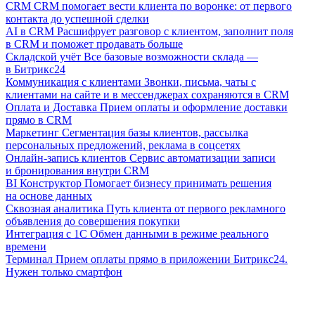
CRM
CRM помогает вести клиента по воронке: от первого
контакта до успешной сделки
AI в CRM
Расшифрует разговор с клиентом, заполнит поля
в CRM и поможет продавать больше
Складской учёт
Все базовые возможности склада —
в Битрикс24
Коммуникация с клиентами
Звонки, письма, чаты с
клиентами на сайте и в мессенджерах сохраняются в CRM
Оплата и Доставка
Прием оплаты и оформление доставки
прямо в CRM
Маркетинг
Сегментация базы клиентов, рассылка
персональных предложений, реклама в соцсетях
Онлайн-запись клиентов
Сервис автоматизации записи
и бронирования внутри CRM
BI Конструктор
Помогает бизнесу принимать решения
на основе данных
Сквозная аналитика
Путь клиента от первого рекламного
объявления до совершения покупки
Интеграция с 1С
Обмен данными в режиме реального
времени
Терминал
Прием оплаты прямо в приложении Битрикс24.
Нужен только смартфон