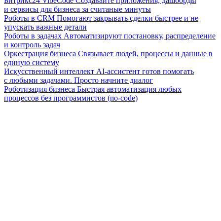
Битрикс24 VibeCode
Создавайте приложения, дашборды
и сервисы для бизнеса за считаные минуты
Роботы в CRM
Помогают закрывать сделки быстрее и не
упускать важные детали
Роботы в задачах
Автоматизируют постановку, распределение
и контроль задач
Оркестрация бизнеса
Связывает людей, процессы и данные в
единую систему
Искусственный интеллект
AI-ассистент готов помогать
с любыми задачами. Просто начните диалог
Роботизация бизнеса
Быстрая автоматизация любых
процессов без программистов (no-code)