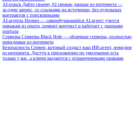
AI-поиск
Дайте своему AI свежие данные из интернета —
за один запрос, со ссылками на источники, без отдельных
контрактов с поисковиками
AI-агенты
Hermes — самообучающийся AI-агент: учится
навыкам из опыта, помнит контекст и работает с данными
портала
Серверы
Серверы Black Hole — облачные серверы, полностью
невидимые из интернета
Безопасность
Сервер, который создаст ваш ИИ-агент, невидим
из интернета. Доступ к приложению по умолчанию есть
только у вас, а ключи выдаются с ограниченными правами