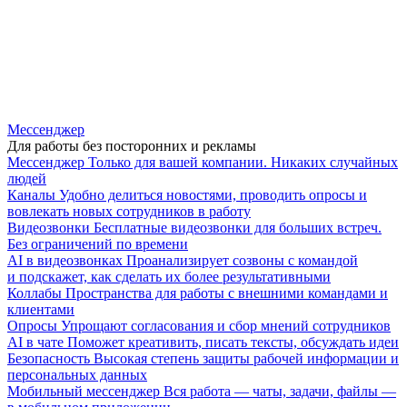
Мессенджер
Для работы без посторонних и рекламы
Мессенджер
Только для вашей компании. Никаких случайных
людей
Каналы
Удобно делиться новостями, проводить опросы и
вовлекать новых сотрудников в работу
Видеозвонки
Бесплатные видеозвонки для больших встреч.
Без ограничений по времени
AI в видеозвонках
Проанализирует созвоны с командой
и подскажет, как сделать их более результативными
Коллабы
Пространства для работы с внешними командами и
клиентами
Опросы
Упрощают согласования и сбор мнений сотрудников
AI в чате
Поможет креативить, писать тексты, обсуждать идеи
Безопасность
Высокая степень защиты рабочей информации и
персональных данных
Мобильный мессенджер
Вся работа — чаты, задачи, файлы —