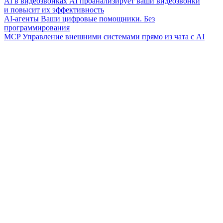
AI в видеозвонках
AI проанализирует ваши видеозвонки
и повысит их эффективность
AI-агенты
Ваши цифровые помощники. Без
программирования
MCP
Управление внешними системами прямо из чата с AI