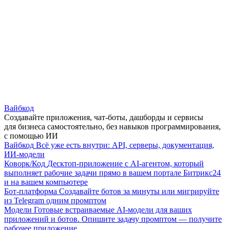
Вайбкод
Создавайте приложения, чат-боты, дашборды и сервисы
для бизнеса самостоятельно, без навыков программирования,
с помощью ИИ
Вайбкод
Всё уже есть внутри: API, серверы, документация,
ИИ-модели
Коворк/Код
Десктоп-приложение с AI-агентом, который
выполняет рабочие задачи прямо в вашем портале Битрикс24
и на вашем компьютере
Бот-платформа
Создавайте ботов за минуты или мигрируйте
из Telegram одним промптом
Модели
Готовые встраиваемые AI-модели для ваших
приложений и ботов. Опишите задачу промптом — получите
рабочее приложение