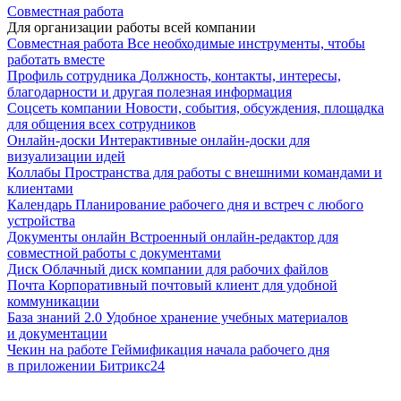
Совместная работа
Для организации работы всей компании
Совместная работа
Все необходимые инструменты, чтобы
работать вместе
Профиль сотрудника
Должность, контакты, интересы,
благодарности и другая полезная информация
Соцсеть компании
Новости, события, обсуждения, площадка
для общения всех сотрудников
Онлайн-доски
Интерактивные онлайн-доски для
визуализации идей
Коллабы
Пространства для работы с внешними командами и
клиентами
Календарь
Планирование рабочего дня и встреч с любого
устройства
Документы онлайн
Встроенный онлайн-редактор для
совместной работы с документами
Диск
Облачный диск компании для рабочих файлов
Почта
Корпоративный почтовый клиент для удобной
коммуникации
База знаний 2.0
Удобное хранение учебных материалов
и документации
Чекин на работе
Геймификация начала рабочего дня
в приложении Битрикс24