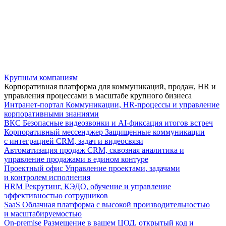
Крупным компаниям
Корпоративная платформа для коммуникаций, продаж, HR и
управления процессами в масштабе крупного бизнеса
Интранет-портал
Коммуникации, HR-процессы и управление
корпоративными знаниями
ВКС
Безопасные видеозвонки и AI-фиксация итогов встреч
Корпоративный мессенджер
Защищенные коммуникации
с интеграцией CRM, задач и видеосвязи
Автоматизация продаж
CRM, сквозная аналитика и
управление продажами в едином контуре
Проектный офис
Управление проектами, задачами
и контролем исполнения
HRM
Рекрутинг, КЭДО, обучение и управление
эффективностью сотрудников
SaaS
Облачная платформа с высокой производительностью
и масштабируемостью
On-premise
Размещение в вашем ЦОД, открытый код и