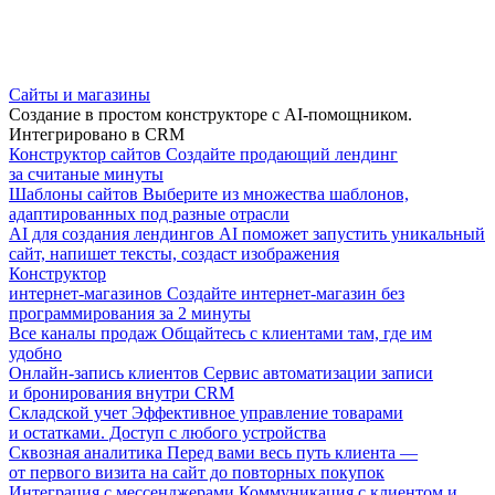
Сайты и магазины
Создание в простом конструкторе с AI-помощником.
Интегрировано в CRM
Конструктор сайтов
Создайте продающий лендинг
за считаные минуты
Шаблоны сайтов
Выберите из множества шаблонов,
адаптированных под разные отрасли
AI для создания лендингов
AI поможет запустить уникальный
сайт, напишет тексты, создаст изображения
Конструктор
интернет-магазинов
Создайте интернет-магазин без
программирования за 2 минуты
Все каналы продаж
Общайтесь с клиентами там, где им
удобно
Онлайн-запись клиентов
Сервис автоматизации записи
и бронирования внутри CRM
Складской учет
Эффективное управление товарами
и остатками. Доступ с любого устройства
Сквозная аналитика
Перед вами весь путь клиента —
от первого визита на сайт до повторных покупок
Интеграция с мессенджерами
Коммуникация с клиентом и