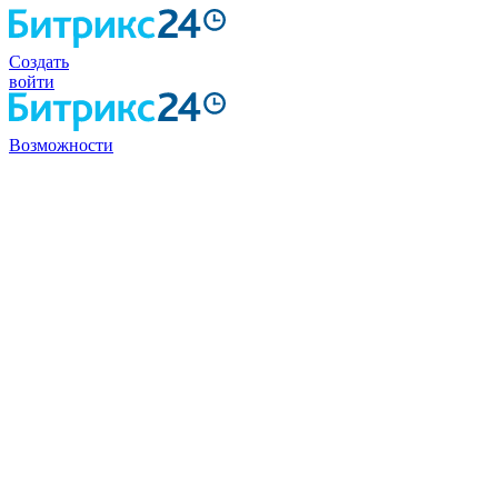
Создать
войти
Возможности