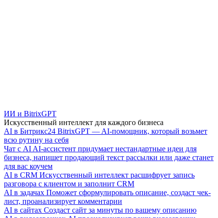
ИИ и BitrixGPT
Искусственный интеллект для каждого бизнеса
AI в Битрикс24
BitrixGPT — AI-помощник, который возьмет
всю рутину на себя
Чат с AI
AI-ассистент придумает нестандартные идеи для
бизнеса, напишет продающий текст рассылки или даже станет
для вас коучем
AI в CRM
Искусственный интеллект расшифрует запись
разговора с клиентом и заполнит CRM
AI в задачах
Поможет сформулировать описание, создаст чек-
лист, проанализирует комментарии
AI в сайтах
Создаст сайт за минуты по вашему описанию