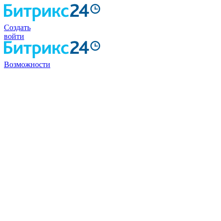
Создать
войти
Возможности