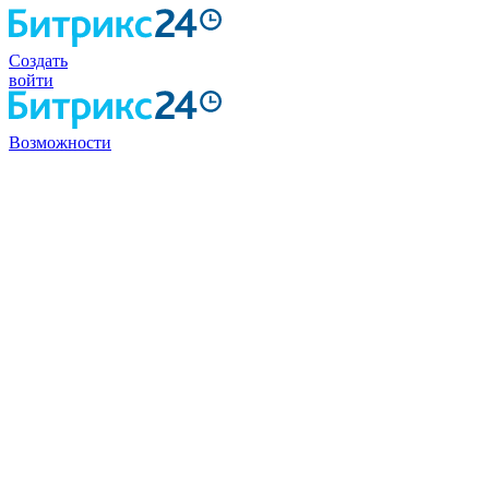
Создать
войти
Возможности