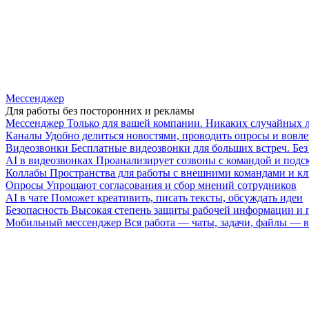
Мессенджер
Для работы без посторонних и рекламы
Мессенджер
Только для вашей компании. Никаких случайных 
Каналы
Удобно делиться новостями, проводить опросы и вовле
Видеозвонки
Бесплатные видеозвонки для больших встреч. Бе
AI в видеозвонках
Проанализирует созвоны с командой и подск
Коллабы
Пространства для работы с внешними командами и к
Опросы
Упрощают согласования и сбор мнений сотрудников
AI в чате
Поможет креативить, писать тексты, обсуждать идеи
Безопасность
Высокая степень защиты рабочей информации и
Мобильный мессенджер
Вся работа — чаты, задачи, файлы —