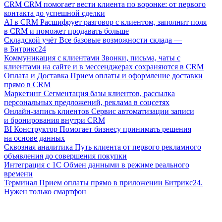
CRM
CRM помогает вести клиента по воронке: от первого
контакта до успешной сделки
AI в CRM
Расшифрует разговор с клиентом, заполнит поля
в CRM и поможет продавать больше
Складской учёт
Все базовые возможности склада —
в Битрикс24
Коммуникация с клиентами
Звонки, письма, чаты с
клиентами на сайте и в мессенджерах сохраняются в CRM
Оплата и Доставка
Прием оплаты и оформление доставки
прямо в CRM
Маркетинг
Сегментация базы клиентов, рассылка
персональных предложений, реклама в соцсетях
Онлайн-запись клиентов
Сервис автоматизации записи
и бронирования внутри CRM
BI Конструктор
Помогает бизнесу принимать решения
на основе данных
Сквозная аналитика
Путь клиента от первого рекламного
объявления до совершения покупки
Интеграция с 1С
Обмен данными в режиме реального
времени
Терминал
Прием оплаты прямо в приложении Битрикс24.
Нужен только смартфон