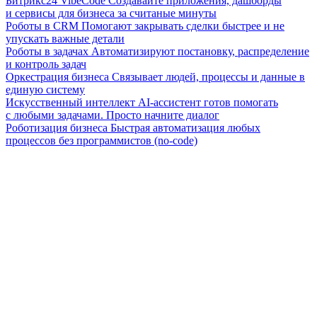
Битрикс24 VibeCode
Создавайте приложения, дашборды
и сервисы для бизнеса за считаные минуты
Роботы в CRM
Помогают закрывать сделки быстрее и не
упускать важные детали
Роботы в задачах
Автоматизируют постановку, распределение
и контроль задач
Оркестрация бизнеса
Связывает людей, процессы и данные в
единую систему
Искусственный интеллект
AI-ассистент готов помогать
с любыми задачами. Просто начните диалог
Роботизация бизнеса
Быстрая автоматизация любых
процессов без программистов (no-code)