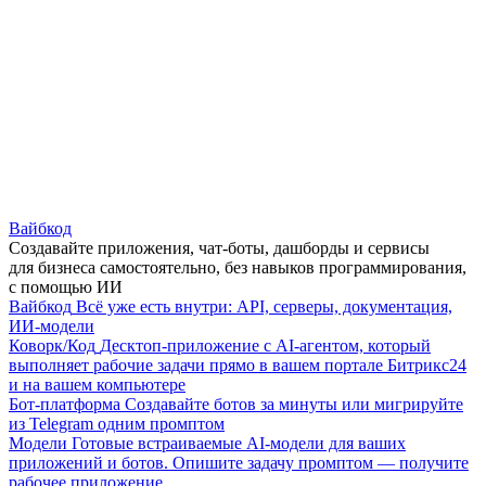
Вайбкод
Создавайте приложения, чат-боты, дашборды и сервисы
для бизнеса самостоятельно, без навыков программирования,
с помощью ИИ
Вайбкод
Всё уже есть внутри: API, серверы, документация,
ИИ-модели
Коворк/Код
Десктоп-приложение с AI-агентом, который
выполняет рабочие задачи прямо в вашем портале Битрикс24
и на вашем компьютере
Бот-платформа
Создавайте ботов за минуты или мигрируйте
из Telegram одним промптом
Модели
Готовые встраиваемые AI-модели для ваших
приложений и ботов. Опишите задачу промптом — получите
рабочее приложение