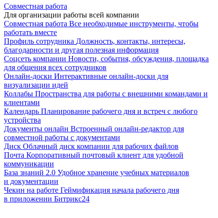
Совместная работа
Для организации работы всей компании
Совместная работа
Все необходимые инструменты, чтобы
работать вместе
Профиль сотрудника
Должность, контакты, интересы,
благодарности и другая полезная информация
Соцсеть компании
Новости, события, обсуждения, площадка
для общения всех сотрудников
Онлайн-доски
Интерактивные онлайн-доски для
визуализации идей
Коллабы
Пространства для работы с внешними командами и
клиентами
Календарь
Планирование рабочего дня и встреч с любого
устройства
Документы онлайн
Встроенный онлайн-редактор для
совместной работы с документами
Диск
Облачный диск компании для рабочих файлов
Почта
Корпоративный почтовый клиент для удобной
коммуникации
База знаний 2.0
Удобное хранение учебных материалов
и документации
Чекин на работе
Геймификация начала рабочего дня
в приложении Битрикс24