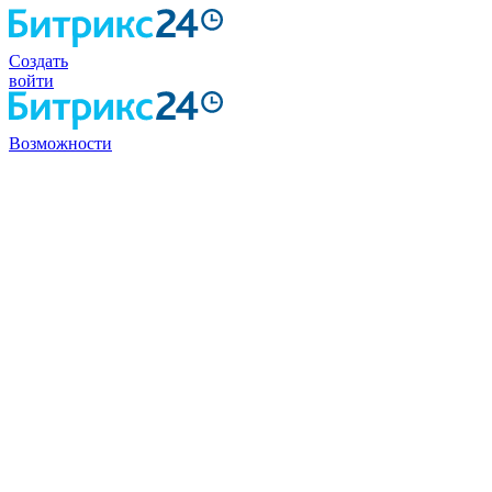
Создать
войти
Возможности