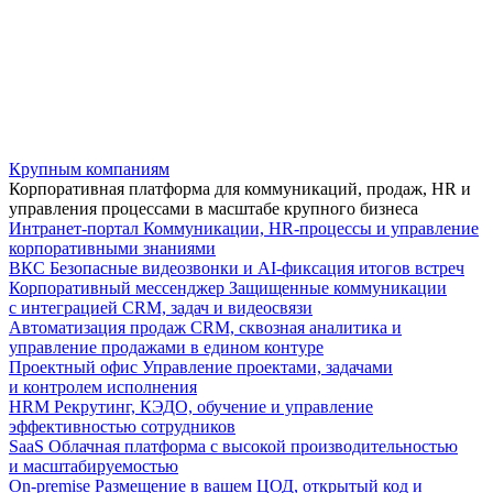
Крупным компаниям
Корпоративная платформа для коммуникаций, продаж, HR и
управления процессами в масштабе крупного бизнеса
Интранет-портал
Коммуникации, HR-процессы и управление
корпоративными знаниями
ВКС
Безопасные видеозвонки и AI-фиксация итогов встреч
Корпоративный мессенджер
Защищенные коммуникации
с интеграцией CRM, задач и видеосвязи
Автоматизация продаж
CRM, сквозная аналитика и
управление продажами в едином контуре
Проектный офис
Управление проектами, задачами
и контролем исполнения
HRM
Рекрутинг, КЭДО, обучение и управление
эффективностью сотрудников
SaaS
Облачная платформа с высокой производительностью
и масштабируемостью
On-premise
Размещение в вашем ЦОД, открытый код и