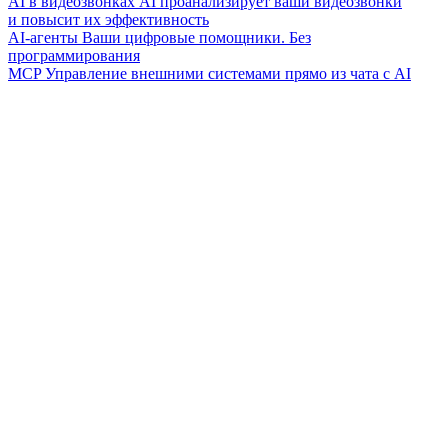
AI в видеозвонках
AI проанализирует ваши видеозвонки
и повысит их эффективность
AI-агенты
Ваши цифровые помощники. Без
программирования
MCP
Управление внешними системами прямо из чата с AI