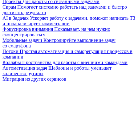
Проекты
Для работы со связанными задачами
Скрам
Помогает системно работать над задачами и быстро
достигать результата
AI в Задачах
Ускоряет работу с задачами, поможет написать ТЗ
и проанализирует комментарии
Фокусировка внимания
Показывает, на чем нужно
сконцентрироваться
Мобильные задачи
Контролируйте выполнение задач
со смартфона
Потоки
Простая автоматизация и саморегуляция процессов в
компании
Коллабы
Пространства для работы с внешними командами
Автоматизация задач
Шаблоны и роботы уменьшат
количество рутины
Миграция из других сервисов