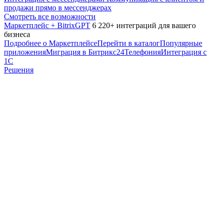
продажи прямо в мессенджерах
Смотреть все возможности
Маркетплейс + BitrixGPT
6 220+ интеграций для вашего
бизнеса
Подробнее о Маркетплейсе
Перейти в каталог
Популярные
приложения
Миграция в Битрикс24
Телефония
Интеграция с
1С
Решения