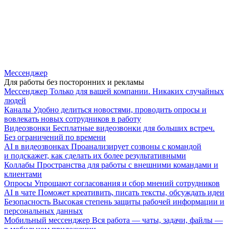
Мессенджер
Для работы без посторонних и рекламы
Мессенджер
Только для вашей компании. Никаких случайных
людей
Каналы
Удобно делиться новостями, проводить опросы и
вовлекать новых сотрудников в работу
Видеозвонки
Бесплатные видеозвонки для больших встреч.
Без ограничений по времени
AI в видеозвонках
Проанализирует созвоны с командой
и подскажет, как сделать их более результативными
Коллабы
Пространства для работы с внешними командами и
клиентами
Опросы
Упрощают согласования и сбор мнений сотрудников
AI в чате
Поможет креативить, писать тексты, обсуждать идеи
Безопасность
Высокая степень защиты рабочей информации и
персональных данных
Мобильный мессенджер
Вся работа — чаты, задачи, файлы —