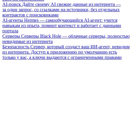
AI-поиск
Дайте своему AI свежие данные из интернета —
за один запрос, со ссылками на источники, без отдельных
контрактов с поисковиками
AI-агенты
Hermes — самообучающийся AI-агент: учится
навыкам из опыта, помнит контекст и работает с данными
портала
Серверы
Серверы Black Hole — облачные серверы, полностью
невидимые из интернета
Безопасность
Сервер, который создаст ваш ИИ-агент, невидим
из интернета. Доступ к приложению по умолчанию есть
только у вас, а ключи выдаются с ограниченными правами