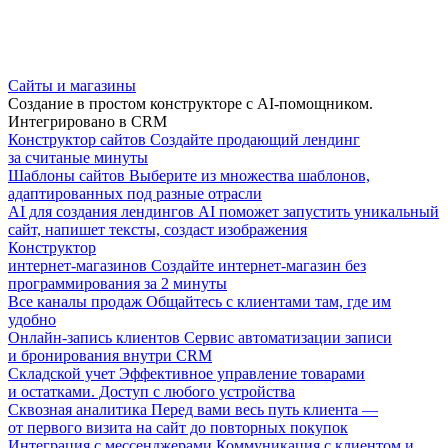
Сайты и магазины
Создание в простом конструкторе с AI-помощником.
Интегрировано в CRM
Конструктор сайтов
Создайте продающий лендинг
за считаные минуты
Шаблоны сайтов
Выберите из множества шаблонов,
адаптированных под разные отрасли
AI для создания лендингов
AI поможет запустить уникальный
сайт, напишет тексты, создаст изображения
Конструктор
интернет-магазинов
Создайте интернет-магазин без
программирования за 2 минуты
Все каналы продаж
Общайтесь с клиентами там, где им
удобно
Онлайн-запись клиентов
Сервис автоматизации записи
и бронирования внутри CRM
Складской учет
Эффективное управление товарами
и остатками. Доступ с любого устройства
Сквозная аналитика
Перед вами весь путь клиента —
от первого визита на сайт до повторных покупок
Интеграция с мессенджерами
Коммуникация с клиентом и