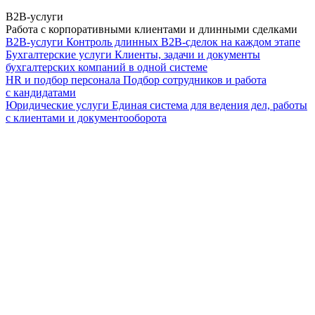
B2B-услуги
Работа с корпоративными клиентами и длинными сделками
B2B-услуги
Контроль длинных B2B-сделок на каждом этапе
Бухгалтерские услуги
Клиенты, задачи и документы
бухгалтерских компаний в одной системе
HR и подбор персонала
Подбор сотрудников и работа
с кандидатами
Юридические услуги
Единая система для ведения дел, работы
с клиентами и документооборота