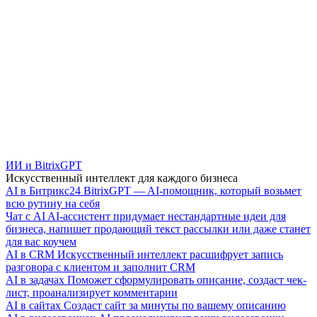
ИИ и BitrixGPT
Искусственный интеллект для каждого бизнеса
AI в Битрикс24
BitrixGPT — AI-помощник, который возьмет
всю рутину на себя
Чат с AI
AI-ассистент придумает нестандартные идеи для
бизнеса, напишет продающий текст рассылки или даже станет
для вас коучем
AI в CRM
Искусственный интеллект расшифрует запись
разговора с клиентом и заполнит CRM
AI в задачах
Поможет сформулировать описание, создаст чек-
лист, проанализирует комментарии
AI в сайтах
Создаст сайт за минуты по вашему описанию