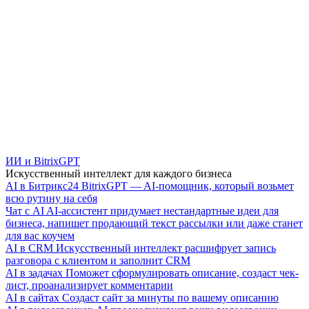
ИИ и BitrixGPT
Искусственный интеллект для каждого бизнеса
AI в Битрикс24
BitrixGPT — AI-помощник, который возьмет
всю рутину на себя
Чат с AI
AI-ассистент придумает нестандартные идеи для
бизнеса, напишет продающий текст рассылки или даже станет
для вас коучем
AI в CRM
Искусственный интеллект расшифрует запись
разговора с клиентом и заполнит CRM
AI в задачах
Поможет сформулировать описание, создаст чек-
лист, проанализирует комментарии
AI в сайтах
Создаст сайт за минуты по вашему описанию