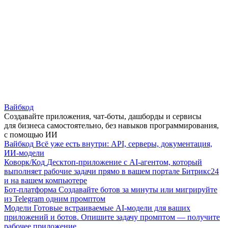
Вайбкод
Создавайте приложения, чат-боты, дашборды и сервисы
для бизнеса самостоятельно, без навыков программирования,
с помощью ИИ
Вайбкод
Всё уже есть внутри: API, серверы, документация,
ИИ-модели
Коворк/Код
Десктоп-приложение с AI-агентом, который
выполняет рабочие задачи прямо в вашем портале Битрикс24
и на вашем компьютере
Бот-платформа
Создавайте ботов за минуты или мигрируйте
из Telegram одним промптом
Модели
Готовые встраиваемые AI-модели для ваших
приложений и ботов. Опишите задачу промптом — получите
рабочее приложение