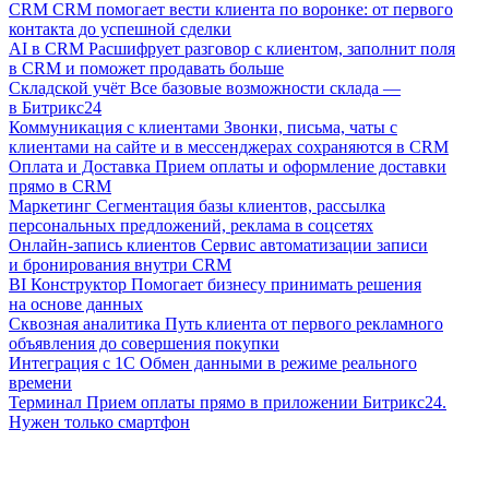
CRM
CRM помогает вести клиента по воронке: от первого
контакта до успешной сделки
AI в CRM
Расшифрует разговор с клиентом, заполнит поля
в CRM и поможет продавать больше
Складской учёт
Все базовые возможности склада —
в Битрикс24
Коммуникация с клиентами
Звонки, письма, чаты с
клиентами на сайте и в мессенджерах сохраняются в CRM
Оплата и Доставка
Прием оплаты и оформление доставки
прямо в CRM
Маркетинг
Сегментация базы клиентов, рассылка
персональных предложений, реклама в соцсетях
Онлайн-запись клиентов
Сервис автоматизации записи
и бронирования внутри CRM
BI Конструктор
Помогает бизнесу принимать решения
на основе данных
Сквозная аналитика
Путь клиента от первого рекламного
объявления до совершения покупки
Интеграция с 1С
Обмен данными в режиме реального
времени
Терминал
Прием оплаты прямо в приложении Битрикс24.
Нужен только смартфон