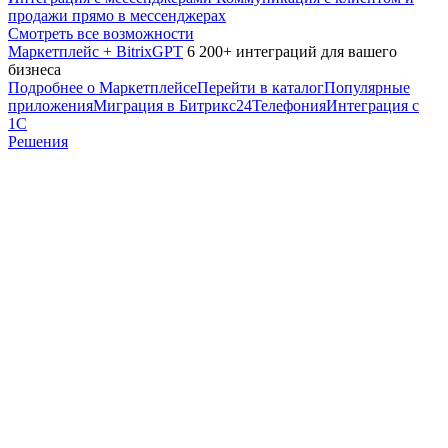
продажи прямо в мессенджерах
Смотреть все возможности
Маркетплейс + BitrixGPT
6 200+ интеграций для вашего
бизнеса
Подробнее о Маркетплейсе
Перейти в каталог
Популярные
приложения
Миграция в Битрикс24
Телефония
Интеграция с
1С
Решения