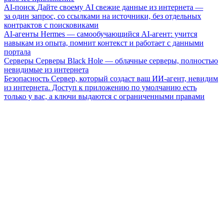
AI-поиск
Дайте своему AI свежие данные из интернета —
за один запрос, со ссылками на источники, без отдельных
контрактов с поисковиками
AI-агенты
Hermes — самообучающийся AI-агент: учится
навыкам из опыта, помнит контекст и работает с данными
портала
Серверы
Серверы Black Hole — облачные серверы, полностью
невидимые из интернета
Безопасность
Сервер, который создаст ваш ИИ-агент, невидим
из интернета. Доступ к приложению по умолчанию есть
только у вас, а ключи выдаются с ограниченными правами