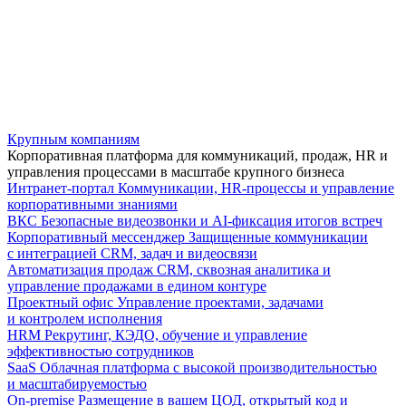
Крупным компаниям
Корпоративная платформа для коммуникаций, продаж, HR и
управления процессами в масштабе крупного бизнеса
Интранет-портал
Коммуникации, HR-процессы и управление
корпоративными знаниями
ВКС
Безопасные видеозвонки и AI-фиксация итогов встреч
Корпоративный мессенджер
Защищенные коммуникации
с интеграцией CRM, задач и видеосвязи
Автоматизация продаж
CRM, сквозная аналитика и
управление продажами в едином контуре
Проектный офис
Управление проектами, задачами
и контролем исполнения
HRM
Рекрутинг, КЭДО, обучение и управление
эффективностью сотрудников
SaaS
Облачная платформа с высокой производительностью
и масштабируемостью
On-premise
Размещение в вашем ЦОД, открытый код и