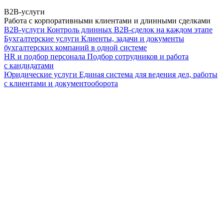
B2B-услуги
Работа с корпоративными клиентами и длинными сделками
B2B-услуги
Контроль длинных B2B-сделок на каждом этапе
Бухгалтерские услуги
Клиенты, задачи и документы
бухгалтерских компаний в одной системе
HR и подбор персонала
Подбор сотрудников и работа
с кандидатами
Юридические услуги
Единая система для ведения дел, работы
с клиентами и документооборота