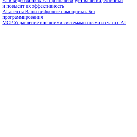
AI в видеозвонках
AI проанализирует ваши видеозвонки
и повысит их эффективность
AI-агенты
Ваши цифровые помощники. Без
программирования
MCP
Управление внешними системами прямо из чата с AI