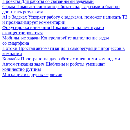
Проекты
Для работы со связанными задачами
Скрам
Помогает системно работать над задачами и быстро
достигать результата
AI в Задачах
Ускоряет работу с задачами, поможет написать ТЗ
и проанализирует комментарии
Фокусировка внимания
Показывает, на чем нужно
сконцентрироваться
Мобильные задачи
Контролируйте выполнение задач
со смартфона
Потоки
Простая автоматизация и саморегуляция процессов в
компании
Коллабы
Пространства для работы с внешними командами
Автоматизация задач
Шаблоны и роботы уменьшат
количество рутины
Миграция из других сервисов