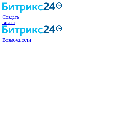
Создать
войти
Возможности