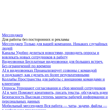
Мессенджер
Для работы без посторонних и рекламы
Мессенджер
Только для вашей компании. Никаких случайных
людей
Каналы
Удобно делиться новостями, проводить опросы и
вовлекать новых сотрудников в работу
Видеозвонки
Бесплатные видеозвонки для больших встреч.
Без ограничений по времени
AI в видеозвонках
Проанализирует созвоны с командой
и подскажет, как сделать их более результативными
Коллабы
Пространства для работы с внешними командами и
клиентами
Опросы
Упрощают согласования и сбор мнений сотрудников
AI в чате
Поможет креативить, писать тексты, обсуждать идеи
Безопасность
Высокая степень защиты рабочей информации и
персональных данных
Мобильный мессенджер
Вся работа — чаты, задачи, файлы —