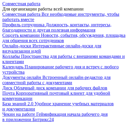
Совместная работа
Для организации работы всей компании
Совместная работа
Все необходимые инструменты, чтобы
работать вместе
Профиль сотрудника
Должность, контакты, интересы,
благодарности и другая полезная информация
Соцсеть компании
Новости, события, обсуждения, площадка
для общения всех сотрудников
Онлайн-доски
Интерактивные онлайн-доски для
визуализации идей
Коллабы
Пространства для работы с внешними командами и
клиентами
Календарь
Планирование рабочего дня и встреч с любого
устройства
Документы онлайн
Встроенный онлайн-редактор для
совместной работы с документами
Диск
Облачный диск компании для рабочих файлов
Почта
Корпоративный почтовый клиент для удобной
коммуникации
База знаний 2.0
Удобное хранение учебных материалов
и документации
Чекин на работе
Геймификация начала рабочего дня
в приложении Битрикс24