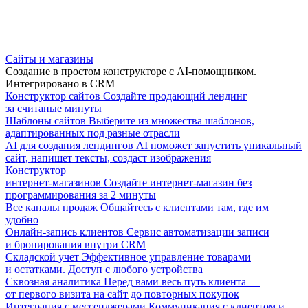
Сайты и магазины
Создание в простом конструкторе с AI-помощником.
Интегрировано в CRM
Конструктор сайтов
Создайте продающий лендинг
за считаные минуты
Шаблоны сайтов
Выберите из множества шаблонов,
адаптированных под разные отрасли
AI для создания лендингов
AI поможет запустить уникальный
сайт, напишет тексты, создаст изображения
Конструктор
интернет-магазинов
Создайте интернет-магазин без
программирования за 2 минуты
Все каналы продаж
Общайтесь с клиентами там, где им
удобно
Онлайн-запись клиентов
Сервис автоматизации записи
и бронирования внутри CRM
Складской учет
Эффективное управление товарами
и остатками. Доступ с любого устройства
Сквозная аналитика
Перед вами весь путь клиента —
от первого визита на сайт до повторных покупок
Интеграция с мессенджерами
Коммуникация с клиентом и