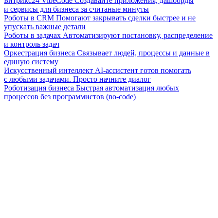
Битрикс24 VibeCode
Создавайте приложения, дашборды
и сервисы для бизнеса за считаные минуты
Роботы в CRM
Помогают закрывать сделки быстрее и не
упускать важные детали
Роботы в задачах
Автоматизируют постановку, распределение
и контроль задач
Оркестрация бизнеса
Связывает людей, процессы и данные в
единую систему
Искусственный интеллект
AI-ассистент готов помогать
с любыми задачами. Просто начните диалог
Роботизация бизнеса
Быстрая автоматизация любых
процессов без программистов (no-code)