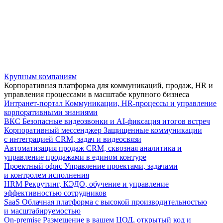
Крупным компаниям
Корпоративная платформа для коммуникаций, продаж, HR и
управления процессами в масштабе крупного бизнеса
Интранет-портал
Коммуникации, HR-процессы и управление
корпоративными знаниями
ВКС
Безопасные видеозвонки и AI-фиксация итогов встреч
Корпоративный мессенджер
Защищенные коммуникации
с интеграцией CRM, задач и видеосвязи
Автоматизация продаж
CRM, сквозная аналитика и
управление продажами в едином контуре
Проектный офис
Управление проектами, задачами
и контролем исполнения
HRM
Рекрутинг, КЭДО, обучение и управление
эффективностью сотрудников
SaaS
Облачная платформа с высокой производительностью
и масштабируемостью
On-premise
Размещение в вашем ЦОД, открытый код и