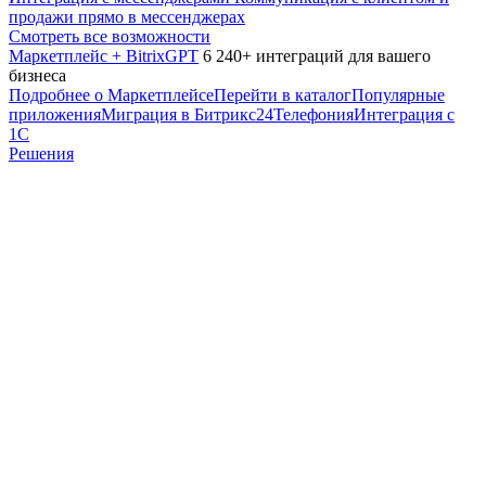
продажи прямо в мессенджерах
Смотреть все возможности
Маркетплейс + BitrixGPT
6 240+ интеграций для вашего
бизнеса
Подробнее о Маркетплейсе
Перейти в каталог
Популярные
приложения
Миграция в Битрикс24
Телефония
Интеграция с
1С
Решения