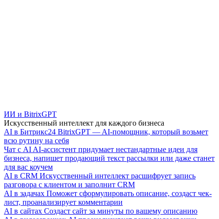
ИИ и BitrixGPT
Искусственный интеллект для каждого бизнеса
AI в Битрикс24
BitrixGPT — AI-помощник, который возьмет
всю рутину на себя
Чат с AI
AI-ассистент придумает нестандартные идеи для
бизнеса, напишет продающий текст рассылки или даже станет
для вас коучем
AI в CRM
Искусственный интеллект расшифрует запись
разговора с клиентом и заполнит CRM
AI в задачах
Поможет сформулировать описание, создаст чек-
лист, проанализирует комментарии
AI в сайтах
Создаст сайт за минуты по вашему описанию