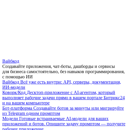
Вайбкод
Создавайте приложения, чат-боты, дашборды и сервисы
для бизнеса самостоятельно, без навыков программирования,
с помощью ИИ
Вайбкод
Всё уже есть внутри: API, серверы, документация,
ИИ-модели
Коворк/Код
Десктоп-приложение с AI-агентом, который
выполняет рабочие задачи прямо в вашем портале Битрикс24
и на вашем компьютере
Бот-платформа
Создавайте ботов за минуты или мигрируйте
из Telegram одним промптом
Модели
Готовые встраиваемые AI-модели для ваших
приложений и ботов. Опишите задачу промптом — получите
рабочее приложение