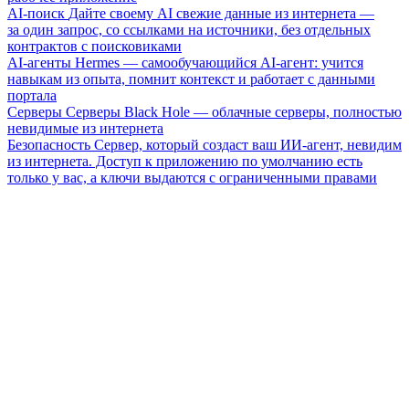
AI-поиск
Дайте своему AI свежие данные из интернета —
за один запрос, со ссылками на источники, без отдельных
контрактов с поисковиками
AI-агенты
Hermes — самообучающийся AI-агент: учится
навыкам из опыта, помнит контекст и работает с данными
портала
Серверы
Серверы Black Hole — облачные серверы, полностью
невидимые из интернета
Безопасность
Сервер, который создаст ваш ИИ-агент, невидим
из интернета. Доступ к приложению по умолчанию есть
только у вас, а ключи выдаются с ограниченными правами