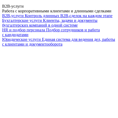
B2B-услуги
Работа с корпоративными клиентами и длинными сделками
B2B-услуги
Контроль длинных B2B-сделок на каждом этапе
Бухгалтерские услуги
Клиенты, задачи и документы
бухгалтерских компаний в одной системе
HR и подбор персонала
Подбор сотрудников и работа
с кандидатами
Юридические услуги
Единая система для ведения дел, работы
с клиентами и документооборота