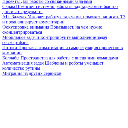
Проекты
Для работы со связанными задачами
Скрам
Помогает системно работать над задачами и быстро
достигать результата
AI в Задачах
Ускоряет работу с задачами, поможет написать ТЗ
и проанализирует комментарии
Фокусировка внимания
Показывает, на чем нужно
сконцентрироваться
Мобильные задачи
Контролируйте выполнение задач
со смартфона
Потоки
Простая автоматизация и саморегуляция процессов в
компании
Коллабы
Пространства для работы с внешними командами
Автоматизация задач
Шаблоны и роботы уменьшат
количество рутины
Миграция из других сервисов