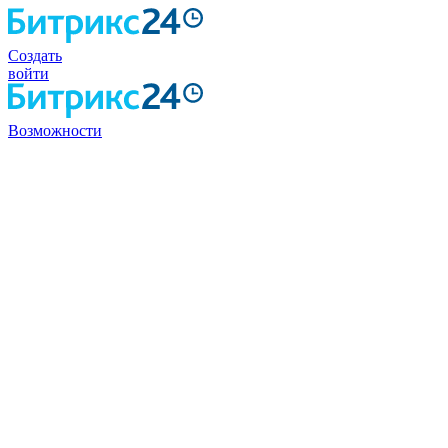
Создать
войти
Возможности