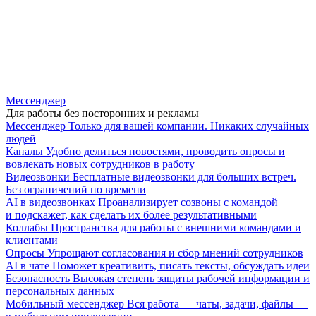
Мессенджер
Для работы без посторонних и рекламы
Мессенджер
Только для вашей компании. Никаких случайных
людей
Каналы
Удобно делиться новостями, проводить опросы и
вовлекать новых сотрудников в работу
Видеозвонки
Бесплатные видеозвонки для больших встреч.
Без ограничений по времени
AI в видеозвонках
Проанализирует созвоны с командой
и подскажет, как сделать их более результативными
Коллабы
Пространства для работы с внешними командами и
клиентами
Опросы
Упрощают согласования и сбор мнений сотрудников
AI в чате
Поможет креативить, писать тексты, обсуждать идеи
Безопасность
Высокая степень защиты рабочей информации и
персональных данных
Мобильный мессенджер
Вся работа — чаты, задачи, файлы —