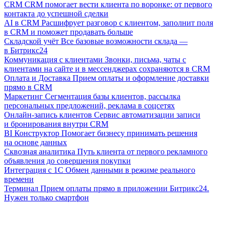
CRM
CRM помогает вести клиента по воронке: от первого
контакта до успешной сделки
AI в CRM
Расшифрует разговор с клиентом, заполнит поля
в CRM и поможет продавать больше
Складской учёт
Все базовые возможности склада —
в Битрикс24
Коммуникация с клиентами
Звонки, письма, чаты с
клиентами на сайте и в мессенджерах сохраняются в CRM
Оплата и Доставка
Прием оплаты и оформление доставки
прямо в CRM
Маркетинг
Сегментация базы клиентов, рассылка
персональных предложений, реклама в соцсетях
Онлайн-запись клиентов
Сервис автоматизации записи
и бронирования внутри CRM
BI Конструктор
Помогает бизнесу принимать решения
на основе данных
Сквозная аналитика
Путь клиента от первого рекламного
объявления до совершения покупки
Интеграция с 1С
Обмен данными в режиме реального
времени
Терминал
Прием оплаты прямо в приложении Битрикс24.
Нужен только смартфон