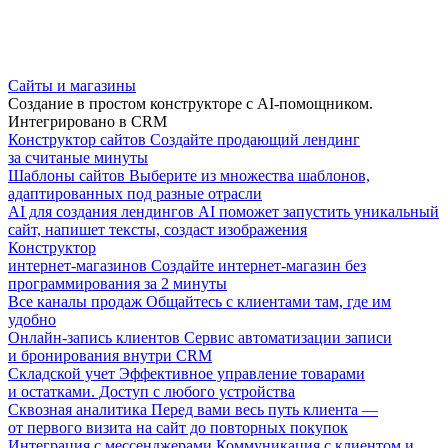
Сайты и магазины
Создание в простом конструкторе с AI-помощником.
Интегрировано в CRM
Конструктор сайтов
Создайте продающий лендинг
за считаные минуты
Шаблоны сайтов
Выберите из множества шаблонов,
адаптированных под разные отрасли
AI для создания лендингов
AI поможет запустить уникальный
сайт, напишет тексты, создаст изображения
Конструктор
интернет-магазинов
Создайте интернет-магазин без
программирования за 2 минуты
Все каналы продаж
Общайтесь с клиентами там, где им
удобно
Онлайн-запись клиентов
Сервис автоматизации записи
и бронирования внутри CRM
Складской учет
Эффективное управление товарами
и остатками. Доступ с любого устройства
Сквозная аналитика
Перед вами весь путь клиента —
от первого визита на сайт до повторных покупок
Интеграция с мессенджерами
Коммуникация с клиентом и