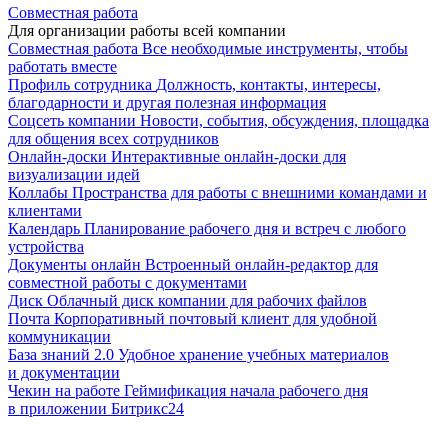
Совместная работа
Для организации работы всей компании
Совместная работа
Все необходимые инструменты, чтобы
работать вместе
Профиль сотрудника
Должность, контакты, интересы,
благодарности и другая полезная информация
Соцсеть компании
Новости, события, обсуждения, площадка
для общения всех сотрудников
Онлайн-доски
Интерактивные онлайн-доски для
визуализации идей
Коллабы
Пространства для работы с внешними командами и
клиентами
Календарь
Планирование рабочего дня и встреч с любого
устройства
Документы онлайн
Встроенный онлайн-редактор для
совместной работы с документами
Диск
Облачный диск компании для рабочих файлов
Почта
Корпоративный почтовый клиент для удобной
коммуникации
База знаний 2.0
Удобное хранение учебных материалов
и документации
Чекин на работе
Геймификация начала рабочего дня
в приложении Битрикс24