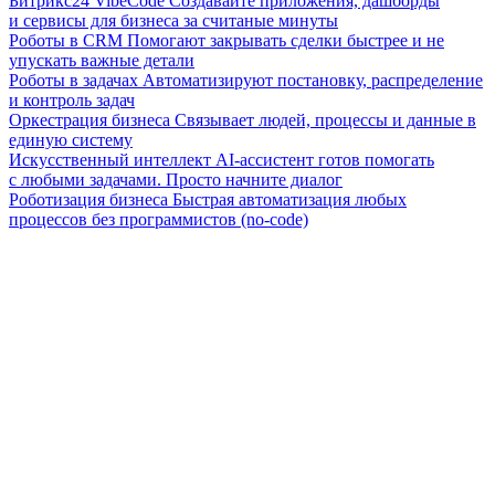
Битрикс24 VibeCode
Создавайте приложения, дашборды
и сервисы для бизнеса за считаные минуты
Роботы в CRM
Помогают закрывать сделки быстрее и не
упускать важные детали
Роботы в задачах
Автоматизируют постановку, распределение
и контроль задач
Оркестрация бизнеса
Связывает людей, процессы и данные в
единую систему
Искусственный интеллект
AI-ассистент готов помогать
с любыми задачами. Просто начните диалог
Роботизация бизнеса
Быстрая автоматизация любых
процессов без программистов (no-code)