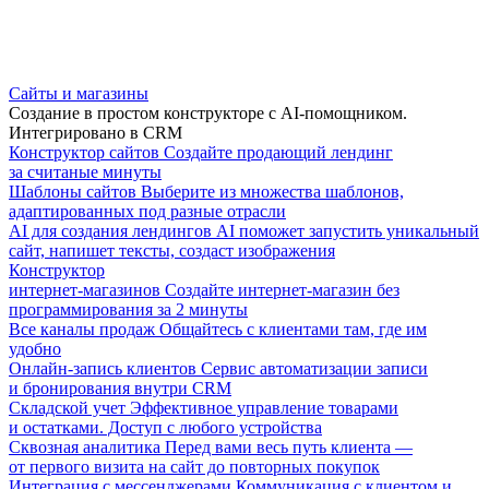
Сайты и магазины
Создание в простом конструкторе с AI-помощником.
Интегрировано в CRM
Конструктор сайтов
Создайте продающий лендинг
за считаные минуты
Шаблоны сайтов
Выберите из множества шаблонов,
адаптированных под разные отрасли
AI для создания лендингов
AI поможет запустить уникальный
сайт, напишет тексты, создаст изображения
Конструктор
интернет-магазинов
Создайте интернет-магазин без
программирования за 2 минуты
Все каналы продаж
Общайтесь с клиентами там, где им
удобно
Онлайн-запись клиентов
Сервис автоматизации записи
и бронирования внутри CRM
Складской учет
Эффективное управление товарами
и остатками. Доступ с любого устройства
Сквозная аналитика
Перед вами весь путь клиента —
от первого визита на сайт до повторных покупок
Интеграция с мессенджерами
Коммуникация с клиентом и