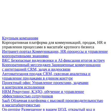
Крупным компаниям
Корпоративная платформа для коммуникаций, продаж, HR и
управления процессами в масштабе крупного бизнеса
Интранет-портал
Коммуникации, HR-процессы и управление
корпоративными знаниями
ВКС
Безопасные видеозвонки и AI-фиксация итогов встреч
Корпоративный мессенджер
Защищенные коммуникации
с интеграцией CRM, задач и видеосвязи
Автоматизация продаж
CRM, сквозная аналитика и
управление продажами в едином контуре
Проектный офис
Управление проектами, задачами
и контролем исполнения
HRM
Рекрутинг, КЭДО, обучение и управление
эффективностью сотрудников
SaaS
Облачная платформа с высокой производительностью
и масштабируемостью
On-premise
Размещение в вашем ЦОД, открытый код и