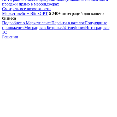
продажи прямо в мессенджерах
Смотреть все возможности
Маркетплейс + BitrixGPT
6 240+ интеграций для вашего
бизнеса
Подробнее о Маркетплейсе
Перейти в каталог
Популярные
приложения
Миграция в Битрикс24
Телефония
Интеграция с
1С
Решения