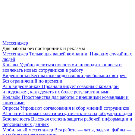
Мессенджер
Для работы без посторонних и рекламы
Мессенджер
Только для вашей компании. Никаких случайных
людей
Каналы
Удобно делиться новостями, проводить опросы и
вовлекать новых сотрудников в работу
Видеозвонки
Бесплатные видеозвонки для больших встреч.
Без ограничений по времени
AI в видеозвонках
Проанализирует созвоны с командой
и подскажет, как сделать их более результативными
Коллабы
Пространства для работы с внешними командами и
клиентами
Опросы
Упрощают согласования и сбор мнений сотрудников
AI в чате
Поможет креативить, писать тексты, обсуждать идеи
Безопасность
Высокая степень защиты рабочей информации и
персональных данных
Мобильный мессенджер
Вся работа — чаты, задачи, файлы —