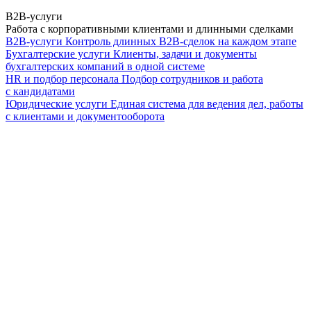
B2B-услуги
Работа с корпоративными клиентами и длинными сделками
B2B-услуги
Контроль длинных B2B-сделок на каждом этапе
Бухгалтерские услуги
Клиенты, задачи и документы
бухгалтерских компаний в одной системе
HR и подбор персонала
Подбор сотрудников и работа
с кандидатами
Юридические услуги
Единая система для ведения дел, работы
с клиентами и документооборота