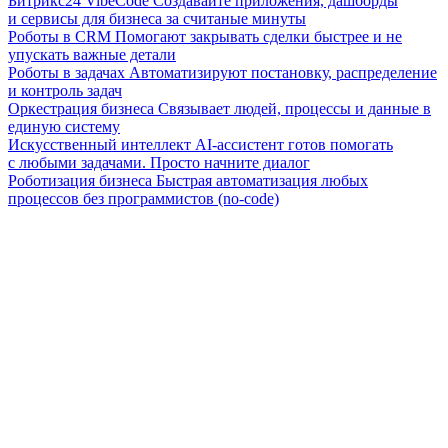
Битрикс24 VibeCode
Создавайте приложения, дашборды
и сервисы для бизнеса за считаные минуты
Роботы в CRM
Помогают закрывать сделки быстрее и не
упускать важные детали
Роботы в задачах
Автоматизируют постановку, распределение
и контроль задач
Оркестрация бизнеса
Связывает людей, процессы и данные в
единую систему
Искусственный интеллект
AI-ассистент готов помогать
с любыми задачами. Просто начните диалог
Роботизация бизнеса
Быстрая автоматизация любых
процессов без программистов (no-code)