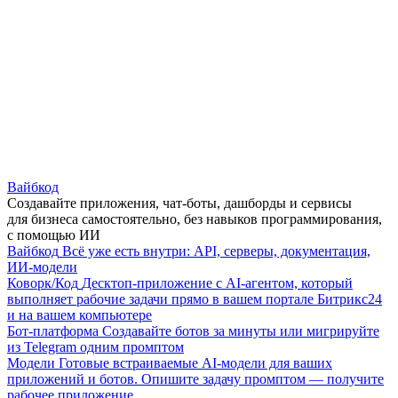
Вайбкод
Создавайте приложения, чат-боты, дашборды и сервисы
для бизнеса самостоятельно, без навыков программирования,
с помощью ИИ
Вайбкод
Всё уже есть внутри: API, серверы, документация,
ИИ-модели
Коворк/Код
Десктоп-приложение с AI-агентом, который
выполняет рабочие задачи прямо в вашем портале Битрикс24
и на вашем компьютере
Бот-платформа
Создавайте ботов за минуты или мигрируйте
из Telegram одним промптом
Модели
Готовые встраиваемые AI-модели для ваших
приложений и ботов. Опишите задачу промптом — получите
рабочее приложение