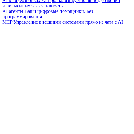
AI в видеозвонках
AI проанализирует ваши видеозвонки
и повысит их эффективность
AI-агенты
Ваши цифровые помощники. Без
программирования
MCP
Управление внешними системами прямо из чата с AI