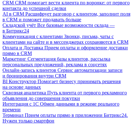
CRM
CRM помогает вести клиента по воронке: от первого
контакта до успешной сделки
AI в CRM
Расшифрует разговор с клиентом, заполнит поля
в CRM и поможет продавать больше
Складской учёт
Все базовые возможности склада —
в Битрикс24
Коммуникация с клиентами
Звонки, письма, чаты с
клиентами на сайте и в мессенджерах сохраняются в CRM
Оплата и Доставка
Прием оплаты и оформление доставки
прямо в CRM
Маркетинг
Сегментация базы клиентов, рассылка
персональных предложений, реклама в соцсетях
Онлайн-запись клиентов
Сервис автоматизации записи
и бронирования внутри CRM
BI Конструктор
Помогает бизнесу принимать решения
на основе данных
Сквозная аналитика
Путь клиента от первого рекламного
объявления до совершения покупки
Интеграция с 1С
Обмен данными в режиме реального
времени
Терминал
Прием оплаты прямо в приложении Битрикс24.
Нужен только смартфон