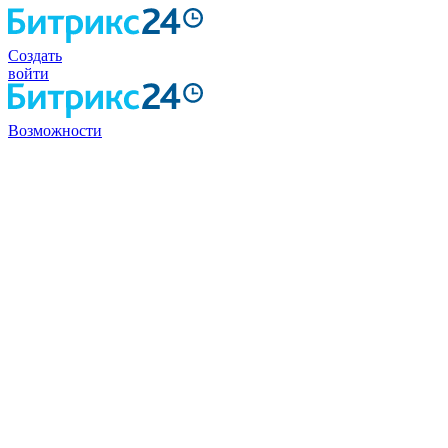
Создать
войти
Возможности