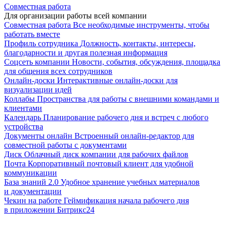
Совместная работа
Для организации работы всей компании
Совместная работа
Все необходимые инструменты, чтобы
работать вместе
Профиль сотрудника
Должность, контакты, интересы,
благодарности и другая полезная информация
Соцсеть компании
Новости, события, обсуждения, площадка
для общения всех сотрудников
Онлайн-доски
Интерактивные онлайн-доски для
визуализации идей
Коллабы
Пространства для работы с внешними командами и
клиентами
Календарь
Планирование рабочего дня и встреч с любого
устройства
Документы онлайн
Встроенный онлайн-редактор для
совместной работы с документами
Диск
Облачный диск компании для рабочих файлов
Почта
Корпоративный почтовый клиент для удобной
коммуникации
База знаний 2.0
Удобное хранение учебных материалов
и документации
Чекин на работе
Геймификация начала рабочего дня
в приложении Битрикс24