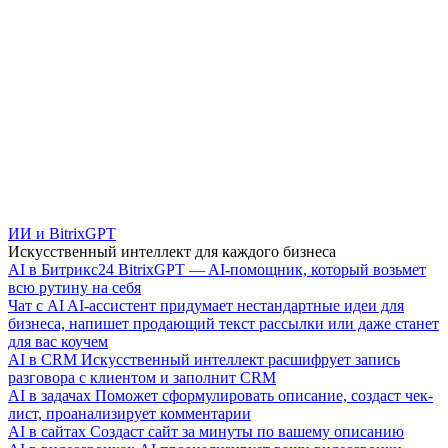
ИИ и BitrixGPT
Искусственный интеллект для каждого бизнеса
AI в Битрикс24
BitrixGPT — AI-помощник, который возьмет
всю рутину на себя
Чат с AI
AI-ассистент придумает нестандартные идеи для
бизнеса, напишет продающий текст рассылки или даже станет
для вас коучем
AI в CRM
Искусственный интеллект расшифрует запись
разговора с клиентом и заполнит CRM
AI в задачах
Поможет сформулировать описание, создаст чек-
лист, проанализирует комментарии
AI в сайтах
Создаст сайт за минуты по вашему описанию