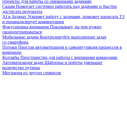
Проекты
Для работы со связанными задачами
Скрам
Помогает системно работать над задачами и быстро
достигать результата
AI в Задачах
Ускоряет работу с задачами, поможет написать ТЗ
и проанализирует комментарии
Фокусировка внимания
Показывает, на чем нужно
сконцентрироваться
Мобильные задачи
Контролируйте выполнение задач
со смартфона
Потоки
Простая автоматизация и саморегуляция процессов в
компании
Коллабы
Пространства для работы с внешними командами
Автоматизация задач
Шаблоны и роботы уменьшат
количество рутины
Миграция из других сервисов