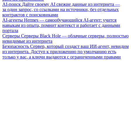
AI-поиск
Дайте своему AI свежие данные из интернета —
за один запрос, со ссылками на источники, без отдельных
контрактов с поисковиками
AI-агенты
Hermes — самообучающийся AI-агент: учится
навыкам из опыта, помнит контекст и работает с данными
портала
Серверы
Серверы Black Hole — облачные серверы, полностью
невидимые из интернета
Безопасность
Сервер, который создаст ваш ИИ-агент, невидим
из интернета. Доступ к приложению по умолчанию есть
только у вас, а ключи выдаются с ограниченными правами